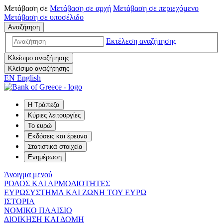
Μετάβαση σε
Μετάβαση σε
αρχή
Μετάβαση σε
περιεχόμενο
Μετάβαση σε
υποσέλιδο
Αναζήτηση
Εκτέλεση αναζήτησης
Κλείσιμο αναζήτησης
Κλείσιμο αναζήτησης
EN
English
Η Τράπεζα
Κύριες λειτουργίες
Το ευρώ
Εκδόσεις και έρευνα
Στατιστικά στοιχεία
Ενημέρωση
Άνοιγμα μενού
ΡΟΛΟΣ ΚΑΙ ΑΡΜΟΔΙΟΤΗΤΕΣ
ΕΥΡΩΣΥΣΤΗΜΑ ΚΑΙ ΖΩΝΗ ΤΟΥ ΕΥΡΩ
ΙΣΤΟΡΙΑ
ΝΟΜΙΚΟ ΠΛΑΙΣΙΟ
ΔΙΟΙΚΗΣΗ ΚΑΙ ΔΟΜΗ