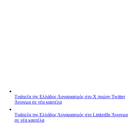
Τράπεζα της Ελλάδος
Λογαριασμός στο X πρώην Twitter
Άνοιγμα σε νέα καρτέλα
Τράπεζα της Ελλάδος
Λογαριασμός στο LinkedIn
Άνοιγμα
σε νέα καρτέλα