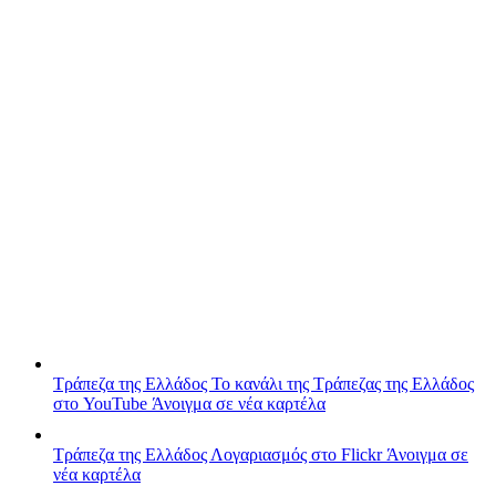
Τράπεζα της Ελλάδος
Το κανάλι της Τράπεζας της Ελλάδος
στο YouTube
Άνοιγμα σε νέα καρτέλα
Τράπεζα της Ελλάδος
Λογαριασμός στο Flickr
Άνοιγμα σε
νέα καρτέλα