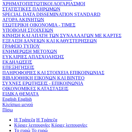
ΧΡΗΜΑΤΟΠΙΣΤΩΤΙΚΟΙ ΛΟΓΑΡΙΑΣΜΟΙ
ΣΤΑΤΙΣΤΙΚΕΣ ΠΛΗΡΩΜΩΝ
SPECIAL DATA DISSEMINATION STANDARD
ΑΓΟΡΑ ΑΚΙΝΗΤΩΝ
ΕΣΩΤΕΡΙΚΗ ΟΙΚΟΝΟΜΙΑ - ΤΙΜΕΣ
ΥΠΟΒΟΛΗ ΣΤΟΙΧΕΙΩΝ
ΚΙΝΗΣΗ ΚΑΙ ΑΠΑΤΗ ΤΩΝ ΣΥΝΑΛΛΑΓΩΝ ΜΕ ΚΑΡΤΕΣ
ΕΞΕΛΙΞΗ ΔΑΝΕΙΩΝ ΚΑΙ ΚΑΘΥΣΤΕΡΗΣΕΩΝ
ΓΡΑΦΕΙΟ ΤΥΠΟΥ
ΕΝΗΜΕΡΩΣΗ ΜΕΤΟΧΩΝ
ΕΥΚΑΙΡΙΕΣ ΑΠΑΣΧΟΛΗΣΗΣ
ΕΚΔΗΛΩΣΕΙΣ
ΕΠΕΞΗΓΗΣΕΙΣ
ΠΛΗΡΟΦΟΡΙΕΣ ΚΑΙ ΣΤΟΙΧΕΙΑ ΕΠΙΚΟΙΝΩΝΙΑΣ
ΒΙΒΛΙΟΘΗΚΗ ΕΙΚΟΝΩΝ ΚΑΙ ΒΙΝΤΕΟ
ΣΥΧΝΕΣ ΕΡΩΤΗΣΕΙΣ - ΕΠΙΚΟΙΝΩΝΙΑ
ΟΙΚΟΝΟΜΙΚΕΣ ΚΑΤΑΣΤΑΣΕΙΣ
ΕΙΔΙΚΑ ΘΕΜΑΤΑ
English
English
Κλείσιμο μενού
Πίσω
Η Τράπεζα
Η Τράπεζα
Κύριες λειτουργίες
Κύριες λειτουργίες
Το ευρώ
Το ευρώ