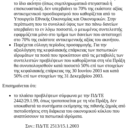
το ίδιο ακίνητο (όπως συμπληρωματικά στεγαστικά ή
επισκευαστικά), δεν υπερβαίνει το 70% της εκάστοτε αξίας
αντικειμενικού προσδιορισμού που καθορίζεται από το
Υπουργείο Εθνικής Οικονομίας και Οικονομικών. Στην
περίπτωση που το συνολικό ύψος των πιο πάνω δανείων
υπερβαίνει το εν λόγω ποσοστό, ο μειωμένος συντελεστής
εφαρμόζεται μόνο στο τμήμα των δανείων που αντιστοιχεί
στο 70% της εκάστοτε αντικειμενικής αξίας του ακινήτου.
Παρέχεται εύλογη περίοδος προσαρμογής. Για την
αξιολόγηση της κεφαλαιακής επάρκειας των πιστωτικών
ιδρυμάτων τα ποσά που προκύπτουν από τις μεταβολές των
συντελεστών προβλέψεων που καθορίζονται στη νέα Πράξη
θα συνυπολογισθούν κατά ποσοστό 50% επί των στοιχείων
της κεφαλαιακής επάρκειας της 30 Ιουνίου 2003 και κατά
50% επί των στοιχείων της 31 Δεκεμβρίου 2003.
Επισημαίνεται ότι:
το πλαίσιο προβλέψεων σύμφωνα με την ΠΔ/ΤΕ
2442/29.1.99, όπως τροποποιείται με τη νέα Πράξη, δεν
υποκαθιστά τα συστήματα εκτίμησης της πιθανής ζημιάς από
πιστοδοτήσεις στη διάρκεια του οικονομικού κύκλου που
αναπτύσσουν τα πιστωτικά ιδρύματα.
Συν.: ΠΔ/ΤΕ 2513/15.1.2003