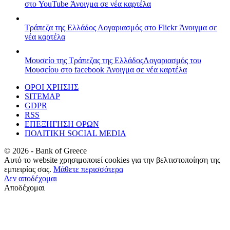
στο YouTube
Άνοιγμα σε νέα καρτέλα
Τράπεζα της Ελλάδος
Λογαριασμός στο Flickr
Άνοιγμα σε
νέα καρτέλα
Μουσείο της Τράπεζας της Ελλάδος
Λογαριασμός του
Μουσείου στο facebook
Άνοιγμα σε νέα καρτέλα
ΟΡΟΙ ΧΡΗΣΗΣ
SITEMAP
GDPR
RSS
ΕΠΕΞΗΓΗΣΗ ΟΡΩΝ
ΠΟΛΙΤΙΚΗ SOCIAL MEDIA
©
2026
- Bank of Greece
Αυτό το website χρησιμοποιεί cookies για την βελτιστοποίηση της
εμπειρίας σας.
Μάθετε περισσότερα
Δεν αποδέχομαι
Αποδέχομαι