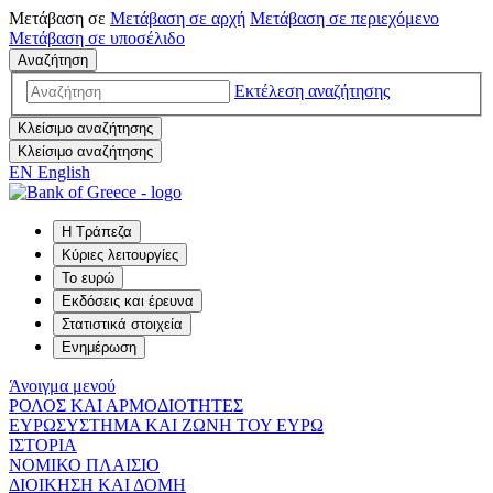
Μετάβαση σε
Μετάβαση σε
αρχή
Μετάβαση σε
περιεχόμενο
Μετάβαση σε
υποσέλιδο
Αναζήτηση
Εκτέλεση αναζήτησης
Κλείσιμο αναζήτησης
Κλείσιμο αναζήτησης
EN
English
Η Τράπεζα
Κύριες λειτουργίες
Το ευρώ
Εκδόσεις και έρευνα
Στατιστικά στοιχεία
Ενημέρωση
Άνοιγμα μενού
ΡΟΛΟΣ ΚΑΙ ΑΡΜΟΔΙΟΤΗΤΕΣ
ΕΥΡΩΣΥΣΤΗΜΑ ΚΑΙ ΖΩΝΗ ΤΟΥ ΕΥΡΩ
ΙΣΤΟΡΙΑ
ΝΟΜΙΚΟ ΠΛΑΙΣΙΟ
ΔΙΟΙΚΗΣΗ ΚΑΙ ΔΟΜΗ