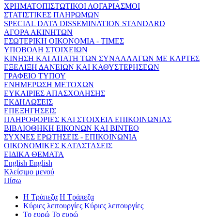
ΧΡΗΜΑΤΟΠΙΣΤΩΤΙΚΟΙ ΛΟΓΑΡΙΑΣΜΟΙ
ΣΤΑΤΙΣΤΙΚΕΣ ΠΛΗΡΩΜΩΝ
SPECIAL DATA DISSEMINATION STANDARD
ΑΓΟΡΑ ΑΚΙΝΗΤΩΝ
ΕΣΩΤΕΡΙΚΗ ΟΙΚΟΝΟΜΙΑ - ΤΙΜΕΣ
ΥΠΟΒΟΛΗ ΣΤΟΙΧΕΙΩΝ
ΚΙΝΗΣΗ ΚΑΙ ΑΠΑΤΗ ΤΩΝ ΣΥΝΑΛΛΑΓΩΝ ΜΕ ΚΑΡΤΕΣ
ΕΞΕΛΙΞΗ ΔΑΝΕΙΩΝ ΚΑΙ ΚΑΘΥΣΤΕΡΗΣΕΩΝ
ΓΡΑΦΕΙΟ ΤΥΠΟΥ
ΕΝΗΜΕΡΩΣΗ ΜΕΤΟΧΩΝ
ΕΥΚΑΙΡΙΕΣ ΑΠΑΣΧΟΛΗΣΗΣ
ΕΚΔΗΛΩΣΕΙΣ
ΕΠΕΞΗΓΗΣΕΙΣ
ΠΛΗΡΟΦΟΡΙΕΣ ΚΑΙ ΣΤΟΙΧΕΙΑ ΕΠΙΚΟΙΝΩΝΙΑΣ
ΒΙΒΛΙΟΘΗΚΗ ΕΙΚΟΝΩΝ ΚΑΙ ΒΙΝΤΕΟ
ΣΥΧΝΕΣ ΕΡΩΤΗΣΕΙΣ - ΕΠΙΚΟΙΝΩΝΙΑ
ΟΙΚΟΝΟΜΙΚΕΣ ΚΑΤΑΣΤΑΣΕΙΣ
ΕΙΔΙΚΑ ΘΕΜΑΤΑ
English
English
Κλείσιμο μενού
Πίσω
Η Τράπεζα
Η Τράπεζα
Κύριες λειτουργίες
Κύριες λειτουργίες
Το ευρώ
Το ευρώ