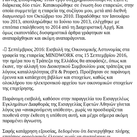
διάρκειας δύο ετών. Κατακυρώθηκε σε ένωση δυο εταιρειών, στην
οποία συμμετείχε η εταιρεία της συζύγου μου, μετά από διεθνή
διαγωνισμό τον Οκτώβριο του 2010. Παραδόθηκε τον Ιανουάριο
του 2013, αποπληρώθηκε το Ιούνιο του 2013, ελέγχθηκε με
επιτόπια επαλήθευση το 2014 από τη Διαχειριστική Αρχή. Και
όμως εκατοντάδες δυσφημιστικά άρθρα γράφτηκαν και
αναπαράχθηκαν και ακόμη αναπαράγονται.
-
Σεπτέμβριος 2016
: Εισβολή της Οικονομικής Αστυνομίας στα
γραφεία της εταιρείας MINDWORK στις 15 Σεπτεμβρίου 2016,
την ημέρα που η Τράπεζα της Ελλάδος θα αποφάσιζε, όπως και
έκανε, την αλλαγή του Διοικητικού Συμβουλίου μιας τράπεζας για
λόγους καταλληλότητας (Fit & Proper). Προέβησαν σε παράνομη
έρευνα και κατάσχεση βιβλίων και στοιχείων, καθώς και
ολοκλήρου του ηλεκτρονικού αρχείου των οικονομικών στοιχείων
της επιχείρησης.
Παράνομη εισβολή, καθόσον στην παραγγελία του Εισαγγελέως
Εγκλημάτων Διαφθοράς της Εισαγγελίας Εφετών Αθηνών γίνεται
λόγος για «ανακρινόμενη υπόθεση», χωρίς να προσδιορίζεται
πουθενά στην έκθεση η υπόθεση αυτή, και μέχρι σήμερα ακόμη
παραμένει άγνωστη.
Σαφής κατάχρηση εξουσίας, δεδομένου ότι διενεργήθηκε πλήρης
επιτόπιος φορολογικός έλεγχος χωρίς να συντρέχουν οι