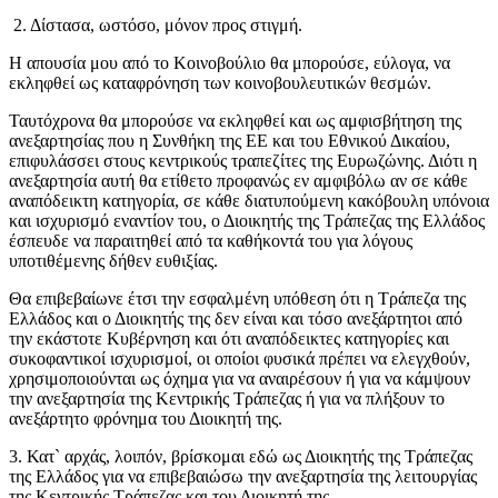
2. Δίστασα, ωστόσο, μόνον προς στιγμή.
Η απουσία μου από το Κοινοβούλιο θα μπορούσε, εύλογα, να
εκληφθεί ως καταφρόνηση των κοινοβουλευτικών θεσμών.
Ταυτόχρονα θα μπορούσε να εκληφθεί και ως αμφισβήτηση της
ανεξαρτησίας που η Συνθήκη της ΕΕ και του Εθνικού Δικαίου,
επιφυλάσσει στους κεντρικούς τραπεζίτες της Ευρωζώνης. Διότι η
ανεξαρτησία αυτή θα ετίθετο προφανώς εν αμφιβόλω αν σε κάθε
αναπόδεικτη κατηγορία, σε κάθε διατυπούμενη κακόβουλη υπόνοια
και ισχυρισμό εναντίον του, ο Διοικητής της Τράπεζας της Ελλάδος
έσπευδε να παραιτηθεί από τα καθήκοντά του για λόγους
υποτιθέμενης δήθεν ευθιξίας.
Θα επιβεβαίωνε έτσι την εσφαλμένη υπόθεση ότι η Τράπεζα της
Ελλάδος και ο Διοικητής της δεν είναι και τόσο ανεξάρτητοι από
την εκάστοτε Κυβέρνηση και ότι αναπόδεικτες κατηγορίες και
συκοφαντικοί ισχυρισμοί, οι οποίοι φυσικά πρέπει να ελεγχθούν,
χρησιμοποιούνται ως όχημα για να αναιρέσουν ή για να κάμψουν
την ανεξαρτησία της Κεντρικής Τράπεζας ή για να πλήξουν το
ανεξάρτητο φρόνημα του Διοικητή της.
3. Κατ` αρχάς, λοιπόν, βρίσκομαι εδώ ως Διοικητής της Τράπεζας
της Ελλάδος για να επιβεβαιώσω την ανεξαρτησία της λειτουργίας
της Κεντρικής Τράπεζας και του Διοικητή της.