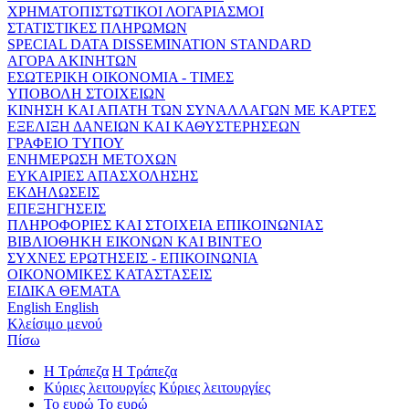
ΧΡΗΜΑΤΟΠΙΣΤΩΤΙΚΟΙ ΛΟΓΑΡΙΑΣΜΟΙ
ΣΤΑΤΙΣΤΙΚΕΣ ΠΛΗΡΩΜΩΝ
SPECIAL DATA DISSEMINATION STANDARD
ΑΓΟΡΑ ΑΚΙΝΗΤΩΝ
ΕΣΩΤΕΡΙΚΗ ΟΙΚΟΝΟΜΙΑ - ΤΙΜΕΣ
ΥΠΟΒΟΛΗ ΣΤΟΙΧΕΙΩΝ
ΚΙΝΗΣΗ ΚΑΙ ΑΠΑΤΗ ΤΩΝ ΣΥΝΑΛΛΑΓΩΝ ΜΕ ΚΑΡΤΕΣ
ΕΞΕΛΙΞΗ ΔΑΝΕΙΩΝ ΚΑΙ ΚΑΘΥΣΤΕΡΗΣΕΩΝ
ΓΡΑΦΕΙΟ ΤΥΠΟΥ
ΕΝΗΜΕΡΩΣΗ ΜΕΤΟΧΩΝ
ΕΥΚΑΙΡΙΕΣ ΑΠΑΣΧΟΛΗΣΗΣ
ΕΚΔΗΛΩΣΕΙΣ
ΕΠΕΞΗΓΗΣΕΙΣ
ΠΛΗΡΟΦΟΡΙΕΣ ΚΑΙ ΣΤΟΙΧΕΙΑ ΕΠΙΚΟΙΝΩΝΙΑΣ
ΒΙΒΛΙΟΘΗΚΗ ΕΙΚΟΝΩΝ ΚΑΙ ΒΙΝΤΕΟ
ΣΥΧΝΕΣ ΕΡΩΤΗΣΕΙΣ - ΕΠΙΚΟΙΝΩΝΙΑ
ΟΙΚΟΝΟΜΙΚΕΣ ΚΑΤΑΣΤΑΣΕΙΣ
ΕΙΔΙΚΑ ΘΕΜΑΤΑ
English
English
Κλείσιμο μενού
Πίσω
Η Τράπεζα
Η Τράπεζα
Κύριες λειτουργίες
Κύριες λειτουργίες
Το ευρώ
Το ευρώ