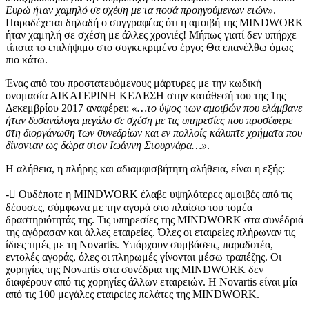
Ευρώ ήταν χαμηλό σε σχέση με τα ποσά προηγούμενων ετών»
.
Παραδέχεται δηλαδή ο συγγραφέας ότι η αμοιβή της MINDWORK
ήταν χαμηλή σε σχέση με άλλες χρονιές! Μήπως γιατί δεν υπήρχε
τίποτα το επιλήψιμο στο συγκεκριμένο έργο; Θα επανέλθω όμως
πιο κάτω.
Ένας από του προστατευόμενους μάρτυρες με την κωδική
ονομασία ΑΙΚΑΤΕΡΙΝΗ ΚΕΛΕΣΗ στην κατάθεσή του της 1ης
Δεκεμβρίου 2017 αναφέρει:
«…το ύψος των αμοιβών που ελάμβανε
ήταν δυσανάλογα μεγάλο σε σχέση με τις υπηρεσίες που προσέφερε
στη διοργάνωση των συνεδρίων και εν πολλοίς κάλυπτε χρήματα που
δίνονταν ως δώρα στον Ιωάννη Στουρνάρα…»
.
Η αλήθεια, η πλήρης και αδιαμφισβήτητη αλήθεια, είναι η εξής:
- Ουδέποτε η MINDWORK έλαβε υψηλότερες αμοιβές από τις
δέουσες, σύμφωνα με την αγορά στο πλαίσιο του τομέα
δραστηριότητάς της. Τις υπηρεσίες της MINDWORK στα συνέδριά
της αγόρασαν και άλλες εταιρείες. Όλες οι εταιρείες πλήρωναν τις
ίδιες τιμές με τη Novartis. Υπάρχουν συμβάσεις, παραδοτέα,
εντολές αγοράς, όλες οι πληρωμές γίνονται μέσω τραπέζης. Οι
χορηγίες της Novartis στα συνέδρια της MINDWORK δεν
διαφέρουν από τις χορηγίες άλλων εταιρειών. Η Novartis είναι μία
από τις 100 μεγάλες εταιρείες πελάτες της MINDWORK.