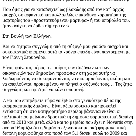
Που όμως για να καταδειχτεί ως βλακώδης από τον κατ` αρχάς
αισχρό, συκοφαντικό και πολλαπλώς επικίνδυνο χαρακτήρα της
μαρτυρίας του «προστατευόμενου μάρτυρα» ή του υποβολέα του,
ήταν ανάγκη να έρθω σήμερα εδώ.
Στη Βουλή των Ελλήνων.
Και να ζητήσω συγγνώμη από τη σύζυγό μου για όσα αισχρά και
συκοφαντικά υπομένει αυτά τα χρόνια επειδή είναι παντρεμένη με
τον Γιάννη Στουρνάρα.
Είναι, φαίνεται, μέρος της μοίρας των συζύγων και των
οικογενειών των δημοσίων προσώπων στη χώρα αυτή: να
λοιδωρούνται, να συκοφαντούνται, να διαπομπεύονται, ακόμη και
να απειλούνται, προκειμένου να πληγεί ο σύζυγός τους… Της ζητώ
συγγνώμη και της ζητώ να κάνει υπομονή.
7. θα μου επιτρέψετε τώρα να έρθω στο γενικότερο θέμα της
φαρμακευτικής δαπάνης. Είναι αξιοπρόσεκτο και προκαλεί
εντύπωση ότι στο κατηγορητήριο περιλαμβάνονται εκείνοι οι
πολιτικοί που μείωσαν δραστικά τη δημόσια φαρμακευτική δαπάνη
από το 2010 και μετά, αλλά και το μερίδιο που έχει η Novartis στην
αγορά! Θυμίζω ότι η δημόσια εξωνοσοκομειακή φαρμακευτική
δαπάνη κορυφώθηκε στο ποσό των 5,1 δισεκ. ευρώ το 2009 και