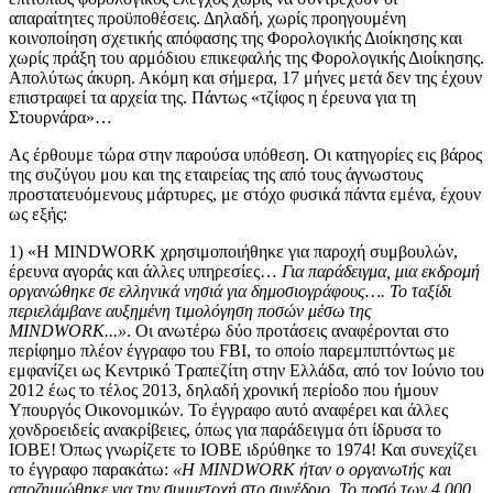
απαραίτητες προϋποθέσεις. Δηλαδή, χωρίς προηγουμένη
κοινοποίηση σχετικής απόφασης της Φορολογικής Διοίκησης και
χωρίς πράξη του αρμόδιου επικεφαλής της Φορολογικής Διοίκησης.
Απολύτως άκυρη. Ακόμη και σήμερα, 17 μήνες μετά δεν της έχουν
επιστραφεί τα αρχεία της. Πάντως «τζίφος η έρευνα για τη
Στουρνάρα»…
Ας έρθουμε τώρα στην παρούσα υπόθεση. Οι κατηγορίες εις βάρος
της συζύγου μου και της εταιρείας της από τους άγνωστους
προστατευόμενους μάρτυρες, με στόχο φυσικά πάντα εμένα, έχουν
ως εξής:
1) «Η MINDWORK χρησιμοποιήθηκε για παροχή συμβουλών,
έρευνα αγοράς και άλλες υπηρεσίες…
Για παράδειγμα, μια εκδρομή
οργανώθηκε σε ελληνικά νησιά για δημοσιογράφους…. Το ταξίδι
περιελάμβανε αυξημένη τιμολόγηση ποσών μέσω της
MINDWORK...»
. Οι ανωτέρω δύο προτάσεις αναφέρονται στο
περίφημο πλέον έγγραφο του FBI, το οποίο παρεμπιπτόντως με
εμφανίζει ως Κεντρικό Τραπεζίτη στην Ελλάδα, από τον Ιούνιο του
2012 έως το τέλος 2013, δηλαδή χρονική περίοδο που ήμουν
Υπουργός Οικονομικών. Το έγγραφο αυτό αναφέρει και άλλες
χονδροειδείς ανακρίβειες, όπως για παράδειγμα ότι ίδρυσα το
ΙΟΒΕ! Όπως γνωρίζετε το ΙΟΒΕ ιδρύθηκε το 1974! Και συνεχίζει
το έγγραφο παρακάτω:
«Η MINDWORK ήταν ο οργανωτής και
αποζημιώθηκε για την συμμετοχή στο συνέδριο. Το ποσό των 4.000