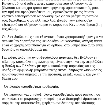
Κανονισμό, οι ψευδείς αυτές κατηγορίες που πλήττουν κατά
βάναυσο και αισχρό τρόπο τον πυρήνα της προσωπικότητάς μου,
την τιμή και την αξιοπρέπεια μου, εμφανίζοντάς με ως άπιστο
κρατικό λειτουργό που δωροδοκήθηκε για να βλάψει τη πατρίδα
του, διαχύθηκαν στον ελληνικό λαό. Διαχύθηκαν επίσης στο
εξωτερικό και πλήττουν καίρια το κύρος του Κεντρικού Τραπεζίτη
της χώρας.
Οι ίδιες διαδικασίες, που εξ αντικειμένου χρησιμοποιήθηκαν για να
απλωθεί το δηλητήριο της ψευδολόγου συκοφαντίας, ανάγκη πάσα
είναι να χρησιμοποιηθούν για να αρθούν, στο βαθμό που αυτό είναι
δυνατόν, τα αποτελέσματά της.
Για τούτο, ακόμη κι αν οι ψευδολόγοι μάρτυρες δεν βγάλουν εν
τέλει την κουκούλα της ανωνυμίας, είναι ανάγκη να μην περιβάλλει
η Βουλή των Ελλήνων με την κουκούλα της αοριστίας και της
θολής και αμφίβολης μικροπολιτικής σκοπιμότητας τις διαδικασίες
που ανοίγονται σήμερα με την πρόταση, μεταξύ άλλων, και για τη
δίωξή μου.
- Όχι λοιπόν αποσβεστική προθεσμία.
- Όχι πρόταση για μη δίωξη λόγω αποσβεστικής προθεσμίας, που
υποκρύπτει τη μικρόψυχη σκοπιμότητα να διατηρηθεί δραστικό το
φαρμάκι της συκοφαντίας, χωρίς το αντίδοτο της υπεράσπισης .