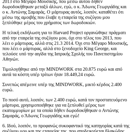
2013 στο Μέγαρο Μουσικής, που μέσω αυτού δήθεν
δωροδοκήθηκαν μεταξύ άλλων, εγώ, ο κ. Άδωνις Γεωργιάδης και
ο κ. Αντώνης Σαμαράς. Ο μάρτυρας αυτός, λοιπόν, καταθέτει ότι
μέσω της αμοιβής που έλαβε η εταιρεία της συζύγου μου
ξεπλύθηκε μέρος του χρήματος των δωροδοκιών.
Η τελική εκδήλωση για το Harvard Project οργανώθηκε πράγματι
από την εταιρεία της συζύγου μου, όχι στο τέλος του 2013, που
λέει ο μάρτυρας, αλλά στις 21.3 2014. Όχι στο Μέγαρο Μουσικής,
που λέει ο μάρτυρας, αλλά στο ξενοδοχείο King George, και
τελούσε υπό την αιγίδα της Ιατρικής Σχολής του Πανεπιστημίου
Αθηνών.
Τιμολογήθηκε από την MINDWORK στα 20.875 ευρώ και από
αυτά τα κόστη υπέρ τρίτων ήταν 18.449,24 ευρώ.
Συνεπώς απέμεινε υπέρ της MINDWORK, μικτό κέρδος 2.400
ευρώ.
Το ποσό αυτό, λοιπόν, των 2.400 ευρώ, κατά τον προστατευόμενο
μάρτυρα, χρησιμοποιήθηκε για να ξεπλυθεί μέρος των
εκατομμυρίων με τα οποία δήθεν δωροδοκήθηκαν ο Αντώνης
Σαμαράς, ο Άδωνις Γεωργιάδης και εγώ!
6. Ιδού, λοιπόν, το προφανώς συκοφαντικό της κατηγορίας κατά της
συζύγου μου και της εταιρείας της, που αποδεικνύεται βλακώδης.