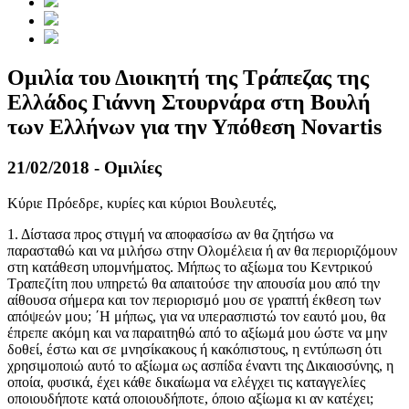
Ομιλία του Διοικητή της Τράπεζας της
Ελλάδος Γιάννη Στουρνάρα στη Βουλή
των Ελλήνων για την Υπόθεση Novartis
21/02/2018 - Ομιλίες
Κύριε Πρόεδρε, κυρίες και κύριοι Βουλευτές,
1. Δίστασα προς στιγμή να αποφασίσω αν θα ζητήσω να
παρασταθώ και να μιλήσω στην Ολομέλεια ή αν θα περιοριζόμουν
στη κατάθεση υπομνήματος. Μήπως το αξίωμα του Κεντρικού
Τραπεζίτη που υπηρετώ θα απαιτούσε την απουσία μου από την
αίθουσα σήμερα και τον περιορισμό μου σε γραπτή έκθεση των
απόψεών μου; ΄Η μήπως, για να υπερασπιστώ τον εαυτό μου, θα
έπρεπε ακόμη και να παραιτηθώ από το αξίωμά μου ώστε να μην
δοθεί, έστω και σε μνησίκακους ή κακόπιστους, η εντύπωση ότι
χρησιμοποιώ αυτό το αξίωμα ως ασπίδα έναντι της Δικαιοσύνης, η
οποία, φυσικά, έχει κάθε δικαίωμα να ελέγχει τις καταγγελίες
οποιουδήποτε κατά οποιουδήποτε, όποιο αξίωμα κι αν κατέχει;