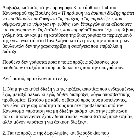
Διαβάζω, ωστόσο, στην παράγραφο 3 του άρθρου 154 του
Κανονισμού της Βουλής ότι
« Η πρόταση για άσκηση δίωξης πρέπει
να προσδιορίζει με σαφήνεια τις πράξεις ή τις παραλείψεις που
σύμφωνα με το νόμο για την ευθύνη των Υπουργών είναι αξιόποινες
και να μνημονεύει τις διατάξεις που παραβιάστηκαν»
. Έχω τη βέβαιη
γνώμη ότι, αν και με τη κατάθεση της δικογραφίας το περιεχόμενό
της έγινε γνωστό στο Πανελλήνιο και όχι μόνο, την πρόταση των
βουλευτών δεν την χαρακτηρίζει η σαφήνεια που επιβάλλει η
διάταξη.
Πουθενά δεν γράφεται ποια ή ποιες πράξεις αξιόποινες μου
αποδίδουν οι αξιότιμοι κύριοι βουλευτές που την υπογράφουν.
Αντ` αυτού, προτείνονται τα εξής:
1. Να μην ασκηθεί δίωξη για τις πράξεις απιστίας που ενδεχομένως
έχω, μεταξύ άλλων κι εγώ, δήθεν διαπράξει, λόγω αποσβεστικής
προθεσμίας. Ωστόσο με κάθε σεβασμό προς τους προτείνοντες,
δεν είναι στην αρμοδιότητά τους και δεν προβλέπεται από τον
Κανονισμό «πρόταση για μη δίωξη» ακόμα και στην περίπτωση
που οι προτείνοντες έχουν διαπιστώσει «αποσβεστική προθεσμία»,
αλλά μόνον «πρόταση για άσκηση δίωξης».
2. Για τις πράξεις της δωροληψίας και δωροδοκίας που