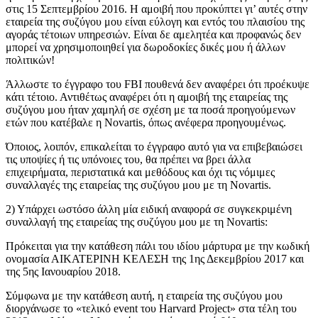
στις 15 Σεπτεμβρίου 2016. Η αμοιβή που προκύπτει γι’ αυτές στην
εταιρεία της συζύγου μου είναι εύλογη και εντός του πλαισίου της
αγοράς τέτοιων υπηρεσιών. Είναι δε αμελητέα και προφανώς δεν
μπορεί να χρησιμοποιηθεί για δωροδοκίες δικές μου ή άλλων
πολιτικών!
Άλλωστε το έγγραφο του FBI πουθενά δεν αναφέρει ότι προέκυψε
κάτι τέτοιο. Αντιθέτως αναφέρει ότι η αμοιβή της εταιρείας της
συζύγου μου ήταν χαμηλή σε σχέση με τα ποσά προηγούμενων
ετών που κατέβαλε η Novartis, όπως ανέφερα προηγουμένως.
Όποιος, λοιπόν, επικαλείται το έγγραφο αυτό
για να επιβεβαιώσει
τις υποψίες ή τις υπόνοιες του, θα πρέπει να βρει άλλα
επιχειρήματα, περιστατικά και μεθόδους και όχι τις νόμιμες
συναλλαγές της εταιρείας της συζύγου μου με τη Novartis.
2) Υπάρχει ωστόσο άλλη μία ειδική αναφορά σε συγκεκριμένη
συναλλαγή της εταιρείας της συζύγου μου με τη Novartis:
Πρόκειται για την κατάθεση πάλι του ιδίου μάρτυρα με την κωδική
ονομασία ΑΙΚΑΤΕΡΙΝΗ ΚΕΛΕΣΗ της 1ης Δεκεμβρίου 2017 και
της 5ης Ιανουαρίου 2018.
Σύμφωνα με την κατάθεση αυτή, η εταιρεία της συζύγου μου
διοργάνωσε το «τελικό event του Harvard Project» στα τέλη του