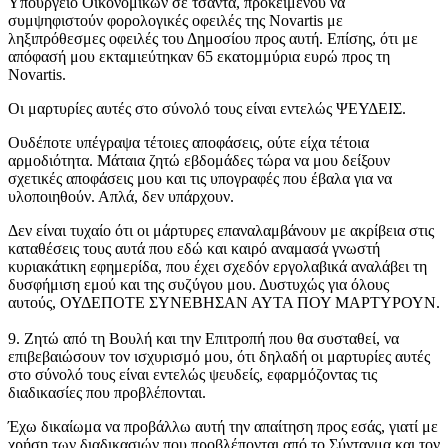
Υπουργείο Οικονομικών σε τσάντα, προκειμένου να
συμψηφιστούν φορολογικές οφειλές της Novartis με
ληξιπρόθεσμες οφειλές του Δημοσίου προς αυτή. Επίσης, ότι με
απόφασή μου εκταμιεύτηκαν 65 εκατομμύρια ευρώ προς τη
Novartis.
Οι μαρτυρίες αυτές στο σύνολό τους είναι εντελώς ΨΕΥΔΕΙΣ.
Ουδέποτε υπέγραψα τέτοιες αποφάσεις, ούτε είχα τέτοια
αρμοδιότητα. Μάταια ζητώ εβδομάδες τώρα να μου δείξουν
σχετικές αποφάσεις μου και τις υπογραφές που έβαλα για να
υλοποιηθούν. Απλά, δεν υπάρχουν.
Δεν είναι τυχαίο ότι οι μάρτυρες επαναλαμβάνουν με ακρίβεια στις
καταθέσεις τους αυτά που εδώ και καιρό αναμασά γνωστή
κυριακάτικη εφημερίδα, που έχει σχεδόν εργολαβικά αναλάβει τη
δυσφήμιση εμού και της συζύγου μου. Δυστυχώς για όλους
αυτούς, ΟΥΔΕΠΟΤΕ ΣΥΝΕΒΗΣΑΝ ΑΥΤΑ ΠΟΥ ΜΑΡΤΥΡΟΥΝ.
9. Ζητώ από τη Βουλή και την Επιτροπή που θα συσταθεί, να
επιβεβαιώσουν τον ισχυρισμό μου, ότι δηλαδή οι μαρτυρίες αυτές
στο σύνολό τους είναι εντελώς ψευδείς, εφαρμόζοντας τις
διαδικασίες που προβλέπονται.
Έχω δικαίωμα να προβάλλω αυτή την απαίτηση προς εσάς, γιατί με
χρήση των διαδικασιών που προβλέπονται από το Σύνταγμα και τον