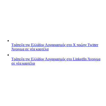
Τράπεζα της Ελλάδος
Λογαριασμός στο X πρώην Twitter
Άνοιγμα σε νέα καρτέλα
Τράπεζα της Ελλάδος
Λογαριασμός στο LinkedIn
Άνοιγμα
σε νέα καρτέλα