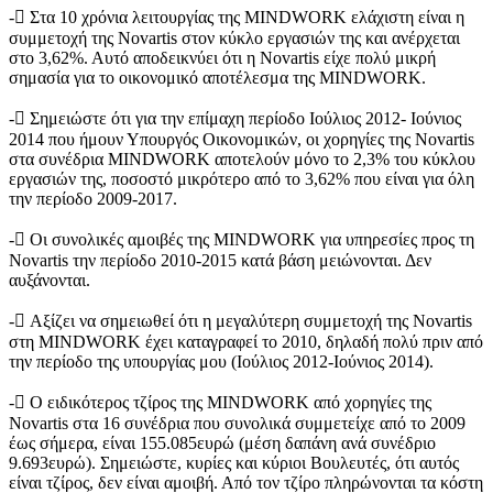
- Στα 10 χρόνια λειτουργίας της MINDWORK ελάχιστη είναι η
συμμετοχή της Novartis στον κύκλο εργασιών της και ανέρχεται
στο 3,62%. Αυτό αποδεικνύει ότι η Novartis είχε
πολύ μικρή
σημασία
για το οικονομικό αποτέλεσμα της MINDWORK.
- Σημειώστε ότι για την επίμαχη περίοδο Ιούλιος 2012- Ιούνιος
2014 που ήμουν Υπουργός Οικονομικών, οι χορηγίες της Novartis
στα συνέδρια MINDWORK αποτελούν μόνο το 2,3% του κύκλου
εργασιών της, ποσοστό μικρότερο από το 3,62% που είναι για όλη
την περίοδο 2009-2017.
- Οι συνολικές αμοιβές της MINDWORK για υπηρεσίες προς τη
Novartis την περίοδο 2010-2015 κατά βάση μειώνονται. Δεν
αυξάνονται.
- Αξίζει να σημειωθεί ότι η μεγαλύτερη συμμετοχή της Novartis
στη MINDWORK έχει καταγραφεί το 2010, δηλαδή πολύ πριν από
την περίοδο της υπουργίας μου (Ιούλιος 2012-Ιούνιος 2014).
- Ο ειδικότερος τζίρος της MINDWORK από χορηγίες της
Novartis στα 16 συνέδρια που συνολικά συμμετείχε από το 2009
έως σήμερα, είναι 155.085ευρώ (μέση δαπάνη ανά συνέδριο
9.693ευρώ). Σημειώστε, κυρίες και κύριοι Βουλευτές, ότι αυτός
είναι τζίρος, δεν είναι αμοιβή. Από τον τζίρο πληρώνονται τα κόστη