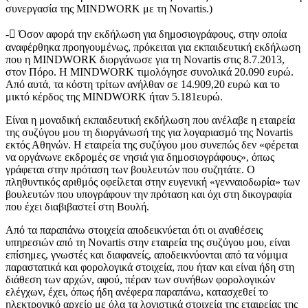
συνεργασία της MINDWORK με τη Novartis.)
- Όσον αφορά την εκδήλωση για δημοσιογράφους, στην οποία
αναφέρθηκα προηγουμένως, πρόκειται για εκπαιδευτική εκδήλωση
που η MINDWORK διοργάνωσε για τη Novartis στις 8.7.2013,
στον Πόρο. Η MINDWORK τιμολόγησε συνολικά 20.090 ευρώ.
Από αυτά, τα κόστη τρίτων ανήλθαν σε 14.909,20 ευρώ και το
μικτό κέρδος της MINDWORK ήταν 5.181ευρώ.
Είναι η
μοναδική εκπαιδευτική εκδήλωση
που ανέλαβε η εταιρεία
της συζύγου μου τη διοργάνωσή της για λογαριασμό της Novartis
εκτός Αθηνών. Η εταιρεία της συζύγου μου συνεπώς δεν «φέρεται
να οργάνωνε εκδρομές σε νησιά για δημοσιογράφους», όπως
γράφεται στην πρόταση των βουλευτών που συζητάτε. Ο
πληθυντικός αριθμός οφείλεται στην ευγενική «γενναιοδωρία» των
βουλευτών που υπογράφουν την πρόταση και όχι στη δικογραφία
που έχει διαβιβαστεί στη Βουλή.
Από τα παραπάνω στοιχεία αποδεικνύεται ότι οι αναθέσεις
υπηρεσιών από τη Novartis στην εταιρεία της συζύγου μου, είναι
επίσημες, γνωστές και διαφανείς, αποδεικνύονται από τα νόμιμα
παραστατικά και φορολογικά στοιχεία, που ήταν και είναι ήδη στη
διάθεση των αρχών, αφού, πέραν των συνήθων φορολογικών
ελέγχων, έχει, όπως ήδη ανέφερα παραπάνω, κατασχεθεί το
ηλεκτρονικό αρχείο με όλα τα λογιστικά στοιχεία της εταιρείας της