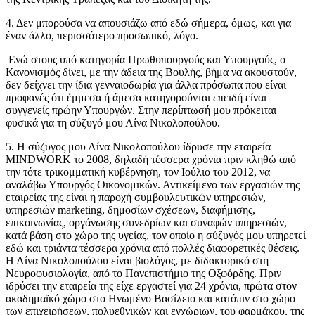
4. Δεν μπορούσα να απουσιάζω από εδώ σήμερα, όμως, και για
έναν άλλο, περισσότερο προσωπικό, λόγο.
Ενώ στους υπό κατηγορία Πρωθυπουργούς και Υπουργούς, ο
Κανονισμός δίνει, με την άδεια της Βουλής, βήμα να ακουστούν,
δεν δείχνει την ίδια γενναιοδωρία για άλλα πρόσωπα που είναι
προφανές ότι έμμεσα ή άμεσα κατηγορούνται επειδή είναι
συγγενείς πρώην Υπουργών. Στην περίπτωσή μου πρόκειται
φυσικά για τη σύζυγό μου Λίνα Νικολοπούλου.
5. Η σύζυγος μου Λίνα Νικολοπούλου ίδρυσε την εταιρεία
MINDWORK το 2008, δηλαδή τέσσερα χρόνια πριν κληθώ από
την τότε τρικομματική κυβέρνηση, τον Ιούλιο του 2012, να
αναλάβω Υπουργός Οικονομικών. Αντικείμενο των εργασιών της
εταιρείας της είναι η παροχή συμβουλευτικών υπηρεσιών,
υπηρεσιών marketing, δημοσίων σχέσεων, διαφήμισης,
επικοινωνίας, οργάνωσης συνεδρίων και συναφών υπηρεσιών,
κατά βάση στο χώρο της υγείας, τον οποίο η σύζυγός μου υπηρετεί
εδώ και τριάντα τέσσερα χρόνια από πολλές διαφορετικές θέσεις.
Η Λίνα Νικολοπούλου είναι βιολόγος, με διδακτορικό στη
Νευροφυσιολογία, από το Πανεπιστήμιο της Οξφόρδης. Πριν
ιδρύσει την εταιρεία της είχε εργαστεί για 24 χρόνια, πρώτα στον
ακαδημαϊκό χώρο στο Ηνωμένο Βασίλειο και κατόπιν στο χώρο
των επιχειρήσεων, πολυεθνικών και εγχώριων, του φαρμάκου, της