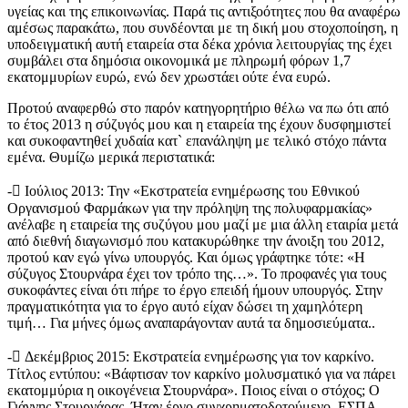
υγείας και της επικοινωνίας. Παρά τις αντιξοότητες που θα αναφέρω
αμέσως παρακάτω, που συνδέονται με τη δική μου στοχοποίηση, η
υποδειγματική αυτή εταιρεία στα δέκα χρόνια λειτουργίας της έχει
συμβάλει στα δημόσια οικονομικά με πληρωμή φόρων 1,7
εκατομμυρίων ευρώ, ενώ δεν χρωστάει ούτε ένα ευρώ.
Προτού αναφερθώ στο παρόν κατηγορητήριο θέλω να πω ότι από
το έτος 2013 η σύζυγός μου και η εταιρεία της έχουν δυσφημιστεί
και συκοφαντηθεί χυδαία κατ` επανάληψη με τελικό στόχο πάντα
εμένα. Θυμίζω μερικά περιστατικά:
-
Ιούλιος 2013
: Την «Εκστρατεία ενημέρωσης του Εθνικού
Οργανισμού Φαρμάκων για την πρόληψη της πολυφαρμακίας»
ανέλαβε η εταιρεία της συζύγου μου μαζί με μια άλλη εταιρία μετά
από διεθνή διαγωνισμό που κατακυρώθηκε την άνοιξη του 2012,
προτού καν εγώ γίνω υπουργός. Και όμως γράφτηκε τότε: «Η
σύζυγος Στουρνάρα έχει τον τρόπο της…». Το προφανές για τους
συκοφάντες είναι ότι πήρε το έργο επειδή ήμουν υπουργός. Στην
πραγματικότητα για το έργο αυτό είχαν δώσει τη χαμηλότερη
τιμή… Για μήνες όμως αναπαράγονταν αυτά τα δημοσιεύματα..
-
Δεκέμβριος 2015
: Εκστρατεία ενημέρωσης για τον καρκίνο.
Τίτλος εντύπου: «Βάφτισαν τον καρκίνο μολυσματικό για να πάρει
εκατομμύρια η οικογένεια Στουρνάρα». Ποιος είναι ο στόχος; Ο
Γιάννης Στουρνάρας. Ήταν έργο συγχρηματοδοτούμενο, ΕΣΠΑ,