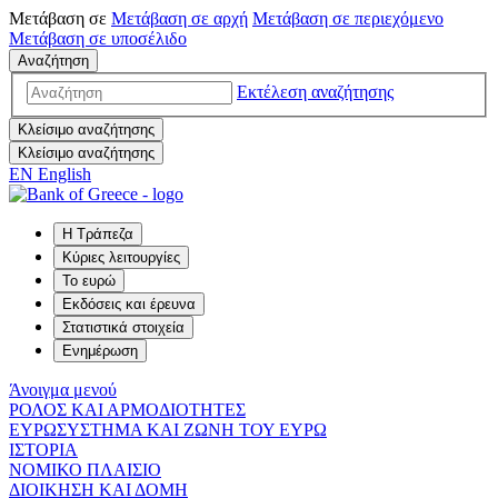
Μετάβαση σε
Μετάβαση σε
αρχή
Μετάβαση σε
περιεχόμενο
Μετάβαση σε
υποσέλιδο
Αναζήτηση
Εκτέλεση αναζήτησης
Κλείσιμο αναζήτησης
Κλείσιμο αναζήτησης
EN
English
Η Τράπεζα
Κύριες λειτουργίες
Το ευρώ
Εκδόσεις και έρευνα
Στατιστικά στοιχεία
Ενημέρωση
Άνοιγμα μενού
ΡΟΛΟΣ ΚΑΙ ΑΡΜΟΔΙΟΤΗΤΕΣ
ΕΥΡΩΣΥΣΤΗΜΑ ΚΑΙ ΖΩΝΗ ΤΟΥ ΕΥΡΩ
ΙΣΤΟΡΙΑ
ΝΟΜΙΚΟ ΠΛΑΙΣΙΟ
ΔΙΟΙΚΗΣΗ ΚΑΙ ΔΟΜΗ