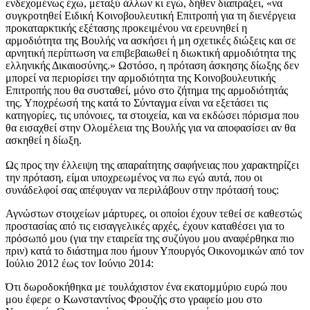
ενδεχομένως έχω, μεταξύ άλλων κι εγώ, δήθεν διαπράξει, «να
συγκροτηθεί Ειδική Κοινοβουλευτική Επιτροπή για τη διενέργεια
προκαταρκτικής εξέτασης προκειμένου να ερευνηθεί η
αρμοδιότητα της Βουλής να ασκήσει ή μη σχετικές διώξεις και σε
αρνητική περίπτωση να επιβεβαιωθεί η διωκτική αρμοδιότητα της
ελληνικής Δικαιοσύνης.» Ωστόσο, η πρόταση άσκησης δίωξης δεν
μπορεί να περιορίσει την αρμοδιότητα της Κοινοβουλευτικής
Επιτροπής που θα συσταθεί, μόνο στο ζήτημα της αρμοδιότητάς
της. Υποχρέωσή της κατά το Σύνταγμα είναι να εξετάσει τις
κατηγορίες, τις υπόνοιες, τα στοιχεία, και να εκδώσει πόρισμα που
θα εισαχθεί στην Ολομέλεια της Βουλής για να αποφασίσει αν θα
ασκηθεί η δίωξη.
Ως προς την έλλειψη της απαραίτητης σαφήνειας που χαρακτηρίζει
την πρόταση, είμαι υποχρεωμένος να πω εγώ αυτά, που οι
συνάδελφοί σας απέφυγαν να περιλάβουν στην πρότασή τους:
Αγνώστων στοιχείων μάρτυρες, οι οποίοι έχουν τεθεί σε καθεστώς
προστασίας από τις εισαγγελικές αρχές, έχουν καταθέσει για το
πρόσωπό μου (για την εταιρεία της συζύγου μου αναφέρθηκα πιο
πριν) κατά το διάστημα που ήμουν Υπουργός Οικονομικών από τον
Ιούλιο 2012 έως τον Ιούνιο 2014:
Ότι δωροδοκήθηκα με τουλάχιστον ένα εκατομμύριο ευρώ που
μου έφερε ο Κωνσταντίνος Φρουζής στο γραφείο μου στο