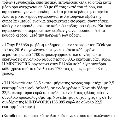
τρίτων (ξενοδοχεία, επισιτιστικά, εκτυπώσεις κτλ), τα οποία κατά
μέσο όρο ανέρχονται σε 60 με 65 τοις εκατό του τζίρου, και
αφαιρούνται για να προσδιοριστεί το μικτό κέρδος της εταιρείας.
Από το μικτό κέρδος αφαιρούνται τα λειτουργικά έξοδα της
εταιρείας (μισθοί, ενοίκια, ασφαλιστικές εισφορές, συντηρήσεις
κλπ) για να προσδιοριστεί το καθαρό κέρδος προ φόρων. Κατόπιν
αφαιρούνται οι φόροι επί των κερδών για να προσδιοριστεί το
καθαρό κέρδος, μετά την πληρωμή των φόρων.
- Στην Ελλάδα με βάση τα δημοσιευμένα στοιχεία του ΕΟΦ για
το έτος 2016 οργανώνονται στην επικράτεια κάθε χρόνο
περισσότερα από 1700 ιατρικά/φαρμακευτικά συνέδρια και
εκδηλώσεις συνολικού ύψους περίπου 33,5 εκατομμυρίων ευρώ.
Η MINDWORK οργανώνει στην Ελλάδα πολύ λίγα συνέδρια
κάθε χρόνο από το σύνολο των 1700 της χώρας, περίπου 3 τοις
χιλίοις.
- Η Novartis στα 33,5 εκατομμύρια της αγοράς συμμετέχει με 2,5
εκατομμύρια ευρώ. Δηλαδή, σε εννέα χρόνια η Novartis ξόδεψε
22,5 εκατομμύρια ευρώ σε συνέδρια, ενώ 7 τοις χιλίοις από τον
συνολικό προϋπολογισμό της Novartis ήταν οι χορηγίες της σε 16
συνέδρια της MINDWORK (155.085 ευρώ σε σύνολο 22,5
εκατομμύρια ευρώ)
(Καταθέτω στα πρακτικά αναλυτικούς πίνακες που αποτυπώνουν τη