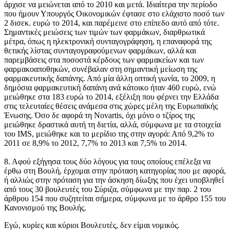
άρχισε να μειώνεται από το 2010 και μετά. Ιδιαίτερα την περίοδο
που ήμουν Υπουργός Οικονομικών έφτασε στο ελάχιστο ποσό των
2 δισεκ. ευρώ το 2014, και παρέμεινε στο επίπεδο αυτό από τότε.
Σημαντικές μειώσεις των τιμών των φαρμάκων, διαρθρωτικά
μέτρα, όπως η ηλεκτρονική συνταγογράφηση, η επαναφορά της
θετικής λίστας συνταγογραφούμενων φαρμάκων, αλλά και
παρεμβάσεις στα ποσοστά κέρδους των φαρμακείων και των
φαρμακοαποθηκών, συνέβαλαν στη σημαντική μείωση της
φαρμακευτικής δαπάνης. Από μία άλλη οπτική γωνία, το 2009, η
δημόσια φαρμακευτική δαπάνη ανά κάτοικο ήταν 460 ευρώ, ενώ
μειώθηκε στα 183 ευρώ το 2014, εξέλιξη που φέρνει την Ελλάδα
στις τελευταίες θέσεις ανάμεσα στις χώρες μέλη της Ευρωπαϊκής
Ένωσης. Όσο δε αφορά τη Novartis, όχι μόνο ο τζίρος της
μειώθηκε δραστικά αυτή τη διετία, αλλά, σύμφωνα με τα στοιχεία
του ΙΜS, μειώθηκε και το μερίδιο της στην αγορά: Από 9,2% το
2011 σε 8,9% το 2012, 7,7% το 2013 και 7,5% το 2014.
8. Αφού εξήγησα τους δύο λόγους για τους οποίους επέλεξα να
έρθω στη Βουλή, έρχομαι στην πρόταση κατηγορίας που με αφορά,
ή αλλιώς στην πρόταση για την άσκηση δίωξης που έχει υποβληθεί
από τους 30 βουλευτές του Σύριζα, σύμφωνα με την παρ. 2 του
άρθρου 154 που συζητείται σήμερα, σύμφωνα με το άρθρο 155 του
Κανονισμού της Βουλής.
Εγώ, κυρίες και κύριοι Βουλευτές, δεν είμαι νομικός.