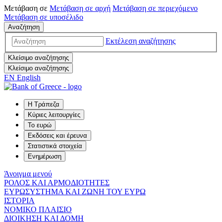
Μετάβαση σε
Μετάβαση σε
αρχή
Μετάβαση σε
περιεχόμενο
Μετάβαση σε
υποσέλιδο
Αναζήτηση
Εκτέλεση αναζήτησης
Κλείσιμο αναζήτησης
Κλείσιμο αναζήτησης
EN
English
Η Τράπεζα
Κύριες λειτουργίες
Το ευρώ
Εκδόσεις και έρευνα
Στατιστικά στοιχεία
Ενημέρωση
Άνοιγμα μενού
ΡΟΛΟΣ ΚΑΙ ΑΡΜΟΔΙΟΤΗΤΕΣ
ΕΥΡΩΣΥΣΤΗΜΑ ΚΑΙ ΖΩΝΗ ΤΟΥ ΕΥΡΩ
ΙΣΤΟΡΙΑ
ΝΟΜΙΚΟ ΠΛΑΙΣΙΟ
ΔΙΟΙΚΗΣΗ ΚΑΙ ΔΟΜΗ