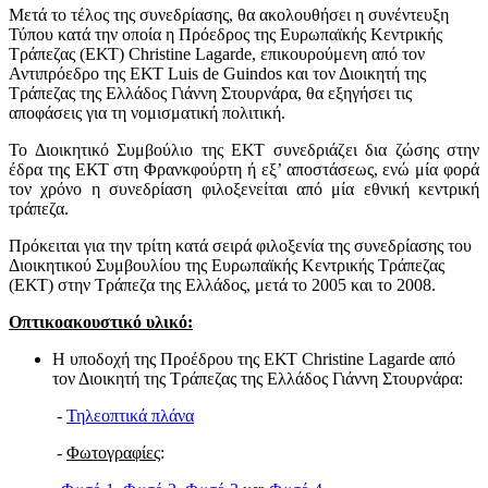
Μετά το τέλος της συνεδρίασης, θα ακολουθήσει η συνέντευξη
Τύπου κατά την οποία η Πρόεδρος της Ευρωπαϊκής Κεντρικής
Τράπεζας (ΕΚΤ) Christine Lagarde, επικουρούμενη από τον
Αντιπρόεδρο της ΕΚΤ Luis de Guindos και τον Διοικητή της
Τράπεζας της Ελλάδος Γιάννη Στουρνάρα, θα εξηγήσει τις
αποφάσεις για τη νομισματική πολιτική.
Το Διοικητικό Συμβούλιο της ΕΚΤ συνεδριάζει δια ζώσης στην
έδρα της ΕΚΤ στη Φρανκφούρτη ή εξ’ αποστάσεως, ενώ μία φορά
τον χρόνο η συνεδρίαση φιλοξενείται από μία εθνική κεντρική
τράπεζα.
Πρόκειται για την τρίτη κατά σειρά φιλοξενία της συνεδρίασης του
Διοικητικού Συμβουλίου της Ευρωπαϊκής Κεντρικής Τράπεζας
(ΕΚΤ) στην Τράπεζα της Ελλάδος, μετά το 2005 και το 2008.
Οπτικοακουστικό υλικό:
Η υποδοχή της Προέδρου της ΕΚΤ Christine Lagarde από
τον Διοικητή της Τράπεζας της Ελλάδος Γιάννη Στουρνάρα:
-
Τηλεοπτικά πλάνα
-
Φωτογραφίες
: