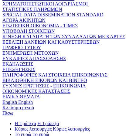
ΧΡΗΜΑΤΟΠΙΣΤΩΤΙΚΟΙ ΛΟΓΑΡΙΑΣΜΟΙ
ΣΤΑΤΙΣΤΙΚΕΣ ΠΛΗΡΩΜΩΝ
SPECIAL DATA DISSEMINATION STANDARD
ΑΓΟΡΑ ΑΚΙΝΗΤΩΝ
ΕΣΩΤΕΡΙΚΗ ΟΙΚΟΝΟΜΙΑ - ΤΙΜΕΣ
ΥΠΟΒΟΛΗ ΣΤΟΙΧΕΙΩΝ
ΚΙΝΗΣΗ ΚΑΙ ΑΠΑΤΗ ΤΩΝ ΣΥΝΑΛΛΑΓΩΝ ΜΕ ΚΑΡΤΕΣ
ΕΞΕΛΙΞΗ ΔΑΝΕΙΩΝ ΚΑΙ ΚΑΘΥΣΤΕΡΗΣΕΩΝ
ΓΡΑΦΕΙΟ ΤΥΠΟΥ
ΕΝΗΜΕΡΩΣΗ ΜΕΤΟΧΩΝ
ΕΥΚΑΙΡΙΕΣ ΑΠΑΣΧΟΛΗΣΗΣ
ΕΚΔΗΛΩΣΕΙΣ
ΕΠΕΞΗΓΗΣΕΙΣ
ΠΛΗΡΟΦΟΡΙΕΣ ΚΑΙ ΣΤΟΙΧΕΙΑ ΕΠΙΚΟΙΝΩΝΙΑΣ
ΒΙΒΛΙΟΘΗΚΗ ΕΙΚΟΝΩΝ ΚΑΙ ΒΙΝΤΕΟ
ΣΥΧΝΕΣ ΕΡΩΤΗΣΕΙΣ - ΕΠΙΚΟΙΝΩΝΙΑ
ΟΙΚΟΝΟΜΙΚΕΣ ΚΑΤΑΣΤΑΣΕΙΣ
ΕΙΔΙΚΑ ΘΕΜΑΤΑ
English
English
Κλείσιμο μενού
Πίσω
Η Τράπεζα
Η Τράπεζα
Κύριες λειτουργίες
Κύριες λειτουργίες
Το ευρώ
Το ευρώ