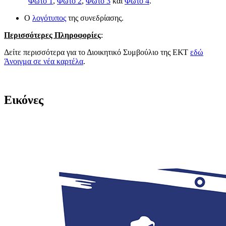
Φωτό 1
,
Φωτό 2
,
Φωτό 3
και
Φωτό 4
.
Ο
λογότυπος
της συνεδρίασης.
Περισσότερες Πληροφορίες
:
Δείτε περισσότερα για το Διοικητικό Συμβούλιο της ΕΚΤ
εδώ
Άνοιγμα σε νέα καρτέλα
.
​​
Εικόνες