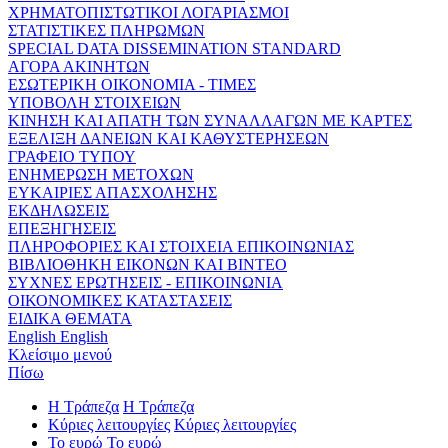
ΧΡΗΜΑΤΟΠΙΣΤΩΤΙΚΟΙ ΛΟΓΑΡΙΑΣΜΟΙ
ΣΤΑΤΙΣΤΙΚΕΣ ΠΛΗΡΩΜΩΝ
SPECIAL DATA DISSEMINATION STANDARD
ΑΓΟΡΑ ΑΚΙΝΗΤΩΝ
ΕΣΩΤΕΡΙΚΗ ΟΙΚΟΝΟΜΙΑ - ΤΙΜΕΣ
ΥΠΟΒΟΛΗ ΣΤΟΙΧΕΙΩΝ
ΚΙΝΗΣΗ ΚΑΙ ΑΠΑΤΗ ΤΩΝ ΣΥΝΑΛΛΑΓΩΝ ΜΕ ΚΑΡΤΕΣ
ΕΞΕΛΙΞΗ ΔΑΝΕΙΩΝ ΚΑΙ ΚΑΘΥΣΤΕΡΗΣΕΩΝ
ΓΡΑΦΕΙΟ ΤΥΠΟΥ
ΕΝΗΜΕΡΩΣΗ ΜΕΤΟΧΩΝ
ΕΥΚΑΙΡΙΕΣ ΑΠΑΣΧΟΛΗΣΗΣ
ΕΚΔΗΛΩΣΕΙΣ
ΕΠΕΞΗΓΗΣΕΙΣ
ΠΛΗΡΟΦΟΡΙΕΣ ΚΑΙ ΣΤΟΙΧΕΙΑ ΕΠΙΚΟΙΝΩΝΙΑΣ
ΒΙΒΛΙΟΘΗΚΗ ΕΙΚΟΝΩΝ ΚΑΙ ΒΙΝΤΕΟ
ΣΥΧΝΕΣ ΕΡΩΤΗΣΕΙΣ - ΕΠΙΚΟΙΝΩΝΙΑ
ΟΙΚΟΝΟΜΙΚΕΣ ΚΑΤΑΣΤΑΣΕΙΣ
ΕΙΔΙΚΑ ΘΕΜΑΤΑ
English
English
Κλείσιμο μενού
Πίσω
Η Τράπεζα
Η Τράπεζα
Κύριες λειτουργίες
Κύριες λειτουργίες
Το ευρώ
Το ευρώ