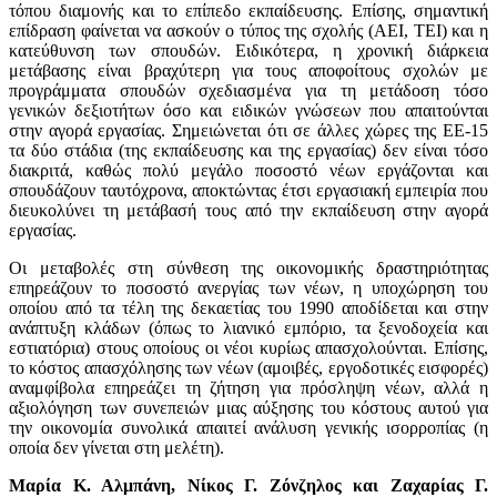
τόπου διαμονής και το επίπεδο εκπαίδευσης. Επίσης, σημαντική
επίδραση φαίνεται να ασκούν ο τύπος της σχολής (ΑΕΙ, ΤΕΙ) και η
κατεύθυνση των σπουδών. Ειδικότερα, η χρονική διάρκεια
μετάβασης είναι βραχύτερη για τους αποφοίτους σχολών με
προγράμματα σπουδών σχεδιασμένα για τη μετάδοση τόσο
γενικών δεξιοτήτων όσο και ειδικών γνώσεων που απαιτούνται
στην αγορά εργασίας. Σημειώνεται ότι σε άλλες χώρες της ΕΕ-15
τα δύο στάδια (της εκπαίδευσης και της εργασίας) δεν είναι τόσο
διακριτά, καθώς πολύ μεγάλο ποσοστό νέων εργάζονται και
σπουδάζουν ταυτόχρονα, αποκτώντας έτσι εργασιακή εμπειρία που
διευκολύνει τη μετάβασή τους από την εκπαίδευση στην αγορά
εργασίας.
Οι μεταβολές στη σύνθεση της οικονομικής δραστηριότητας
επηρεάζουν το ποσοστό ανεργίας των νέων, η υποχώρηση του
οποίου από τα τέλη της δεκαετίας του 1990 αποδίδεται και στην
ανάπτυξη κλάδων (όπως το λιανικό εμπόριο, τα ξενοδοχεία και
εστιατόρια) στους οποίους οι νέοι κυρίως απασχολούνται. Επίσης,
το κόστος απασχόλησης των νέων (αμοιβές, εργοδοτικές εισφορές)
αναμφίβολα επηρεάζει τη ζήτηση για πρόσληψη νέων, αλλά η
αξιολόγηση των συνεπειών μιας αύξησης του κόστους αυτού για
την οικονομία συνολικά απαιτεί ανάλυση γενικής ισορροπίας (η
οποία δεν γίνεται στη μελέτη).
Μαρία Κ. Αλμπάνη, Νίκος Γ. Ζόνζηλος και Ζαχαρίας Γ.