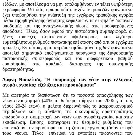
εξόδων, με αποτέλεσμα να μην απολαμβάνουν εν τέλει υψηλότερη
κερδοφορία. Ωστόσο, η παρουσία των ξένων τραπεζών φαίνεται να
έχει υποβοηθήσει την ανάπτυξη της εγχώριας τραπεζικής αγοράς
μέσω της φθηνότερης άντλησης κεφαλαίων, των υψηλών δαπανών
υποδομής και της ανταγωνιστικής πίεσης στις προσφερόμενες
αποδόσεις. Τέλος, όσον αφορά την πιστοδοτική συμπεριφορά, οι
ξένες τράπεζες σημειώνουν υψηλότερους και λιγότερο
ευμετάβλητους ρυθμούς πιστωτικής επέκτασης από ό,τι οι εγχώριες
τράπεζες. Εντούτοις, η μορφή ιδιοκτησίας μόνη της δεν φαίνεται να
αποτελεί σημαντικό επεξηγηματικό παράγοντα της διαφορετικής
πιστοδοτικής συμπεριφοράς και του διαφορετικού βαθμού
ευαισθησίας στις κυκλικές διαταραχές της οικονομικής
δραστηριότητας.
Δάφνη Νικολίτσα,
"
Η συμμετοχή των νέων στην ελληνική
αγορά εργασίας: εξελίξεις και προσκόμματα
"
.
Με αφετηρία τη διαπίστωση ότι το ποσοστό απασχόλησης των
νέων είναι χαμηλό (40% το δεύτερο τρίμηνο του 2006 για τους
νέους 20-24 ετών), η μελέτη διερευνά πώς το μακροοικονομικό
περιβάλλον και η σύνθεση της οικονομικής δραστηριότητας
επιδρούν στη συμμετοχή των νέων στην αγορά εργασίας και στην
εκπαίδευση. Επίσης, καταγράφει τις θεσμικές ρυθμίσεις που
επηρεάζουν την προσφορά και τη ζήτηση εργασίας (όσον αφορά
τους νέους). Τέλος, επιχειρεί να εντοπίσει παράγοντες που