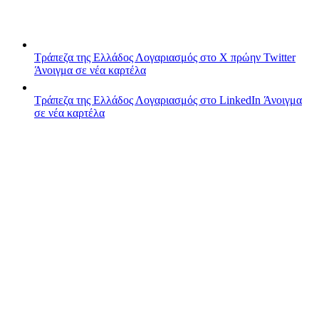
Τράπεζα της Ελλάδος
Λογαριασμός στο X πρώην Twitter
Άνοιγμα σε νέα καρτέλα
Τράπεζα της Ελλάδος
Λογαριασμός στο LinkedIn
Άνοιγμα
σε νέα καρτέλα