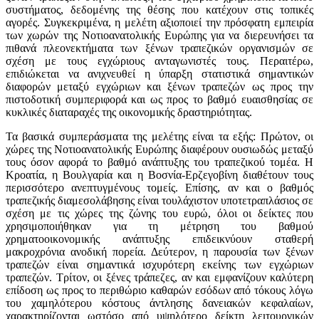
συστήματος, δεδομένης της θέσης που κατέχουν στις τοπικές
αγορές. Συγκεκριμένα, η μελέτη αξιοποιεί την πρόσφατη εμπειρία
των χωρών της Νοτιοανατολικής Ευρώπης για να διερευνήσει τα
πιθανά πλεονεκτήματα των ξένων τραπεζικών οργανισμών σε
σχέση με τους εγχώριους ανταγωνιστές τους. Περαιτέρω,
επιδιώκεται να ανιχνευθεί η ύπαρξη στατιστικά σημαντικών
διαφορών μεταξύ εγχώριων και ξένων τραπεζών ως προς την
πιστοδοτική συμπεριφορά και ως προς το βαθμό ευαισθησίας σε
κυκλικές διαταραχές της οικονομικής δραστηριότητας.
Τα βασικά συμπεράσματα της μελέτης είναι τα εξής: Πρώτον, οι
χώρες της Νοτιοανατολικής Ευρώπης διαφέρουν ουσιωδώς μεταξύ
τους όσον αφορά το βαθμό ανάπτυξης του τραπεζικού τομέα. Η
Κροατία, η Βουλγαρία και η Βοσνία
-
Ερζεγοβίνη διαθέτουν τους
περισσότερο ανεπτυγμένους τομείς. Επίσης, αν και ο βαθμός
τραπεζικής διαμεσολάβησης είναι τουλάχιστον υποτετραπλάσιος σε
σχέση με τις χώρες της ζώνης του ευρώ, όλοι οι δείκτες που
χρησιμοποιήθηκαν για τη μέτρηση του βαθμού
χρηματοοικονομικής ανάπτυξης επιδεικνύουν σταθερή
μακροχρόνια ανοδική πορεία. Δεύτερον, η παρουσία των ξένων
τραπεζών είναι σημαντικά ισχυρότερη εκείνης των εγχώριων
τραπεζών. Τρίτον, οι ξένες τράπεζες, αν και εμφανίζουν καλύτερη
επίδοση ως προς το περιθώριο καθαρών εσόδων από τόκους λόγω
του χαμηλότερου κόστους άντλησης δανειακών κεφαλαίων,
χαρακτηρίζονται ωστόσο από υψηλότερο δείκτη λειτουργικών