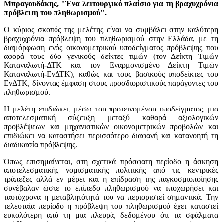
Μπραγουδάκης, "Ένα λειτουργικό πλαίσιο για τη βραχυχρόνια
πρόβλεψη του πληθωρισμού".
Ο κύριος σκοπός της μελέτης είναι να συμβάλει στην καλύτερη
βραχυχρόνια πρόβλεψη του πληθωρισμού στην Ελλάδα, με τη
διαμόρφωση ενός οικονομετρικού υποδείγματος πρόβλεψης που
αφορά τους δύο γενικούς δείκτες τιμών (τον Δείκτη Τιμών
Καταναλωτή-ΔΤΚ και τον Εναρμονισμένο Δείκτη Τιμών
Καταναλωτή-ΕνΔΤΚ), καθώς και τους βασικούς υποδείκτες του
ΕνΔΤΚ, δίνοντας έμφαση στους προσδιοριστικούς παράγοντες του
πληθωρισμού.
Η μελέτη επιδιώκει, μέσω του προτεινομένου υποδείγματος, μια
αποτελεσματική σύζευξη μεταξύ καθαρά αξιολογικών
προβλέψεων και μηχανιστικών οικονομετρικών προβολών και
επιδιώκει να καταστήσει περισσότερο διαφανή και κατανοητή τη
διαδικασία πρόβλεψης.
Όπως επισημαίνεται, στη σχετικά πρόσφατη περίοδο η άσκηση
αποτελεσματικής νομισματικής πολιτικής από τις κεντρικές
τράπεζες αλλά εν μέρει και η επίδραση της παγκοσμιοποίησης
συνέβαλαν ώστε το επίπεδο πληθωρισμού να υποχωρήσει και
ταυτόχρονα η μεταβλητότητά του να περιοριστεί σημαντικά. Την
τελευταία περίοδο η πρόβλεψη του πληθωρισμού έχει καταστεί
ευκολότερη από τη μια πλευρά, δεδομένου ότι τα σφάλματα