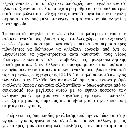
ισχνές ενδείξεις ότι οι σχετικές αποδοχές των μεγαλύτερων σε
ηλικία αυξάνονται με ελαφρά ταχύτερο ρυθμό από ό,τι παλαιότερα:
αυτό υποδηλώνει ότι ενδεχομένως η αγορά εργασίας δίνει μεγάλη
σημασία στην αυξημένη παραγωγικότητα στην οποία οδηγεί η
προϋπηρεσία.
Το ποσοστό ανεργίας των νέων είναι υψηλότερο εκείνου των
ατόμων μεγαλύτερης ηλικίας στις πιο πολλές χώρες, κυρίως επειδή
οι νέοι έχουν μικρότερη εργασιακή εμπειρία και περισσότερες
πιθανότητες να θελήσουν να αλλάξουν εργασία από ό,τι οι
μεγαλύτεροι: τα χαρακτηριστικά αυτά καθιστούν τους νέους
ιδιαίτερα ευάλωτους σε μεταβολές της μακροοικονομικής
δραστηριότητας. Στην Ελλάδα η διαφορά μεταξύ του ποσοστού
ανεργίας των νέων και των ατόμων μεγαλύτερης ηλικίας είναι από
τις πιο μεγάλες στις χώρες της ΕΕ-15. Το υψηλό ποσοστό ανεργίας
των νέων στην Ελλάδα δεν αντανακλά όμως τον έντονο ρυθμό
εναλλαγής θέσεων εργασίας αλλά αντίθετα -- όπως φαίνεται από το
συνδυασμό του μεγέθους αυτού με το υψηλό ποσοστό των
ανέργων χωρίς προηγούμενη εργασιακή εμπειρία -- αποτελεί
ένδειξη της μακράς διάρκειας της μετάβασης από την εκπαίδευση
στην αγορά εργασίας.
Η διάρκεια της διαδικασίας μετάβασης από την εκπαίδευση στην
αγορά εργασίας φαίνεται να σχετίζεται, μεταξύ άλλων, με τις
γενικότερες μακροοικονομικές συνθήκες, την αστικότητα του