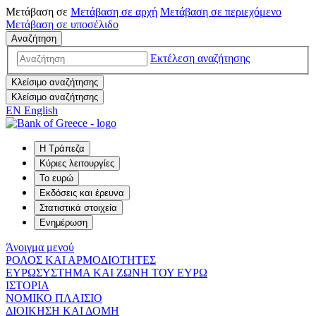
Μετάβαση σε
Μετάβαση σε
αρχή
Μετάβαση σε
περιεχόμενο
Μετάβαση σε
υποσέλιδο
Αναζήτηση
Εκτέλεση αναζήτησης
Κλείσιμο αναζήτησης
Κλείσιμο αναζήτησης
EN
English
Η Τράπεζα
Κύριες λειτουργίες
Το ευρώ
Εκδόσεις και έρευνα
Στατιστικά στοιχεία
Ενημέρωση
Άνοιγμα μενού
ΡΟΛΟΣ ΚΑΙ ΑΡΜΟΔΙΟΤΗΤΕΣ
ΕΥΡΩΣΥΣΤΗΜΑ ΚΑΙ ΖΩΝΗ ΤΟΥ ΕΥΡΩ
ΙΣΤΟΡΙΑ
ΝΟΜΙΚΟ ΠΛΑΙΣΙΟ
ΔΙΟΙΚΗΣΗ ΚΑΙ ΔΟΜΗ