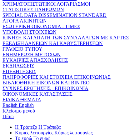
ΧΡΗΜΑΤΟΠΙΣΤΩΤΙΚΟΙ ΛΟΓΑΡΙΑΣΜΟΙ
ΣΤΑΤΙΣΤΙΚΕΣ ΠΛΗΡΩΜΩΝ
SPECIAL DATA DISSEMINATION STANDARD
ΑΓΟΡΑ ΑΚΙΝΗΤΩΝ
ΕΣΩΤΕΡΙΚΗ ΟΙΚΟΝΟΜΙΑ - ΤΙΜΕΣ
ΥΠΟΒΟΛΗ ΣΤΟΙΧΕΙΩΝ
ΚΙΝΗΣΗ ΚΑΙ ΑΠΑΤΗ ΤΩΝ ΣΥΝΑΛΛΑΓΩΝ ΜΕ ΚΑΡΤΕΣ
ΕΞΕΛΙΞΗ ΔΑΝΕΙΩΝ ΚΑΙ ΚΑΘΥΣΤΕΡΗΣΕΩΝ
ΓΡΑΦΕΙΟ ΤΥΠΟΥ
ΕΝΗΜΕΡΩΣΗ ΜΕΤΟΧΩΝ
ΕΥΚΑΙΡΙΕΣ ΑΠΑΣΧΟΛΗΣΗΣ
ΕΚΔΗΛΩΣΕΙΣ
ΕΠΕΞΗΓΗΣΕΙΣ
ΠΛΗΡΟΦΟΡΙΕΣ ΚΑΙ ΣΤΟΙΧΕΙΑ ΕΠΙΚΟΙΝΩΝΙΑΣ
ΒΙΒΛΙΟΘΗΚΗ ΕΙΚΟΝΩΝ ΚΑΙ ΒΙΝΤΕΟ
ΣΥΧΝΕΣ ΕΡΩΤΗΣΕΙΣ - ΕΠΙΚΟΙΝΩΝΙΑ
ΟΙΚΟΝΟΜΙΚΕΣ ΚΑΤΑΣΤΑΣΕΙΣ
ΕΙΔΙΚΑ ΘΕΜΑΤΑ
English
English
Κλείσιμο μενού
Πίσω
Η Τράπεζα
Η Τράπεζα
Κύριες λειτουργίες
Κύριες λειτουργίες
Το ευρώ
Το ευρώ