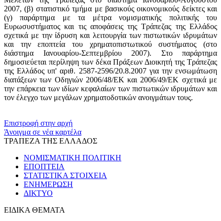
2007, (β) στατιστικό τμήμα με βασικούς οικονομικούς δείκτες και
(γ) παράρτημα με τα μέτρα νομισματικής πολιτικής του
Ευρωσυστήματος και τις αποφάσεις της Τράπεζας της Ελλάδος
σχετικά με την ίδρυση και λειτουργία των πιστωτικών ιδρυμάτων
και την εποπτεία του χρηματοπιστωτικού συστήματος (στο
διάστημα Ιανουαρίου-Σεπτεμβρίου 2007). Στο παράρτημα
δημοσιεύεται περίληψη των δέκα Πράξεων Διοικητή της Τράπεζας
της Ελλάδος υπ' αριθ. 2587-2596/20.8.2007 για την ενσωμάτωση
διατάξεων των Οδηγιών 2006/48/ΕΚ και 2006/49/ΕΚ σχετικά με
την επάρκεια των ιδίων κεφαλαίων των πιστωτικών ιδρυμάτων και
τον έλεγχο των μεγάλων χρηματοδοτικών ανοιγμάτων τους.
​​
Επιστροφή στην αρχή
Άνοιγμα σε νέα καρτέλα
ΤΡΑΠΕΖΑ ΤΗΣ ΕΛΛΑΔΟΣ
ΝΟΜΙΣΜΑΤΙΚΗ ΠΟΛΙΤΙΚΗ
ΕΠΟΠΤΕΙΑ
ΣΤΑΤΙΣΤΙΚΑ ΣΤΟΙΧΕΙΑ
ΕΝΗΜΕΡΩΣΗ
ΔΙΚΤΥΟ
ΕΙΔΙΚΑ ΘΕΜΑΤΑ