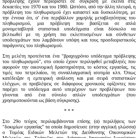
πρόβλεψης έχουν περιοριστεί σε σύγκριση με εκείνα στις
δεκαετίες του 1970 και του 1980. Ωστόσο, από την άλλη πλευρά, η
πρόβλεψη του πληθωρισμού έχει καταστεί και δυσκολότερη, με
την έννοια ότι, σ' ένα περιβάλλον χαμηλής μεταβλητότητας του
πληθωρισμού, μια πρόβλεψη που βασίζεται σε απλά
μονομεταβλητά στατιστικά υποδείγματα είναι δύσκολο να
βελτιωθεί με τη χρήση πιο εκλεπτυσμένων και σύνθετων
υποδειγμάτων που λαμβάνουν υπόψη και τους προσδιοριστικούς
παράγοντες του πληθωρισμού.
Στη μελέτη προτείνεται ένα
"
βραχυχρόνιο υπόδειγμα πρόβλεψης
του πληθωρισμού
"
, στο οποίο έχουν περιληφθεί μεταβλητές που
αφορούν την οικονομική δραστηριότητα, το κόστος εργασίας, τις
τιμές του πετρελαίου, τη συναλλαγματική ισοτιμία κλπ. Όπως
κατέδειξαν η εμπειρική ανάλυση και μια σειρά στατιστικών
ελέγχων, οι προβλέψεις σε διάφορους χρονικούς ορίζοντες που
παρέχει το υπόδειγμα αυτό υπερέχουν των προβλέψεων που
γίνονται από ένα σύνολο απλών υποδειγμάτων (που
χρησιμοποιούνται ως βάση σύγκρισης).
* * *
Στο 29ο τεύχος περιλαμβάνονται επίσης (α) περιλήψεις των
"
δοκιμίων εργασίας
"
τα οποία δημοσίευσε (στην αγγλική γλώσσα)
ο Τομέας Ειδικών Μελετών της Διεύθυνσης Οικονομικών
Μελετών της Τράπεζας στο διάστημα Ιανουαρίου-Αυγούστου