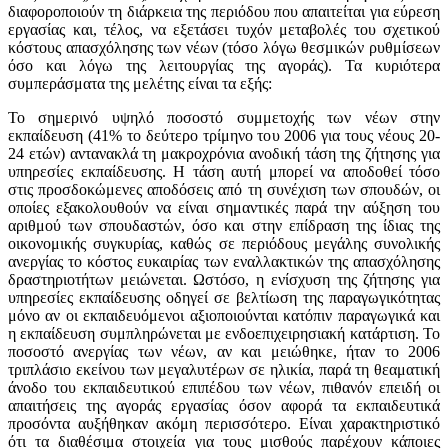
διαφοροποιούν τη διάρκεια της περιόδου που απαιτείται για εύρεση
εργασίας και, τέλος, να εξετάσει τυχόν μεταβολές του σχετικού
κόστους απασχόλησης των νέων (τόσο λόγω θεσμικών ρυθμίσεων
όσο και λόγω της λειτουργίας της αγοράς). Τα κυριότερα
συμπεράσματα της μελέτης είναι τα εξής:
Το σημερινό υψηλό ποσοστό συμμετοχής των νέων στην
εκπαίδευση (41% το δεύτερο τρίμηνο του 2006 για τους νέους 20-
24 ετών) αντανακλά τη μακροχρόνια ανοδική τάση της ζήτησης για
υπηρεσίες εκπαίδευσης. Η τάση αυτή μπορεί να αποδοθεί τόσο
στις προσδοκώμενες αποδόσεις από τη συνέχιση των σπουδών, οι
οποίες εξακολουθούν να είναι σημαντικές παρά την αύξηση του
αριθμού των σπουδαστών, όσο και στην επίδραση της ίδιας της
οικονομικής συγκυρίας, καθώς σε περιόδους μεγάλης συνολικής
ανεργίας το κόστος ευκαιρίας των εναλλακτικών της απασχόλησης
δραστηριοτήτων μειώνεται. Ωστόσο, η ενίσχυση της ζήτησης για
υπηρεσίες εκπαίδευσης οδηγεί σε βελτίωση της παραγωγικότητας
μόνο αν οι εκπαιδευόμενοι αξιοποιούνται κατόπιν παραγωγικά και
η εκπαίδευση συμπληρώνεται με ενδοεπιχειρησιακή κατάρτιση.
Το
ποσοστό ανεργίας των νέων, αν και μειώθηκε, ήταν το 2006
τριπλάσιο εκείνου των μεγαλυτέρων σε ηλικία, παρά τη θεαματική
άνοδο του εκπαιδευτικού επιπέδου των νέων, πιθανόν επειδή οι
απαιτήσεις της αγοράς εργασίας όσον αφορά τα εκπαιδευτικά
προσόντα αυξήθηκαν ακόμη περισσότερο. Είναι χαρακτηριστικό
ότι τα διαθέσιμα στοιχεία για τους μισθούς παρέχουν κάποιες