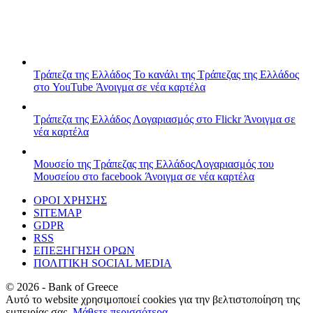
Τράπεζα της Ελλάδος
Το κανάλι της Τράπεζας της Ελλάδος
στο YouTube
Άνοιγμα σε νέα καρτέλα
Τράπεζα της Ελλάδος
Λογαριασμός στο Flickr
Άνοιγμα σε
νέα καρτέλα
Μουσείο της Τράπεζας της Ελλάδος
Λογαριασμός του
Μουσείου στο facebook
Άνοιγμα σε νέα καρτέλα
ΟΡΟΙ ΧΡΗΣΗΣ
SITEMAP
GDPR
RSS
ΕΠΕΞΗΓΗΣΗ ΟΡΩΝ
ΠΟΛΙΤΙΚΗ SOCIAL MEDIA
©
2026
- Bank of Greece
Αυτό το website χρησιμοποιεί cookies για την βελτιστοποίηση της
εμπειρίας σας.
Μάθετε περισσότερα