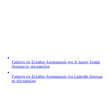
Τράπεζα της Ελλάδος
Λογαριασμός στο X πρώην Twitter
Άνοιγμα σε νέα καρτέλα
Τράπεζα της Ελλάδος
Λογαριασμός στο LinkedIn
Άνοιγμα
σε νέα καρτέλα