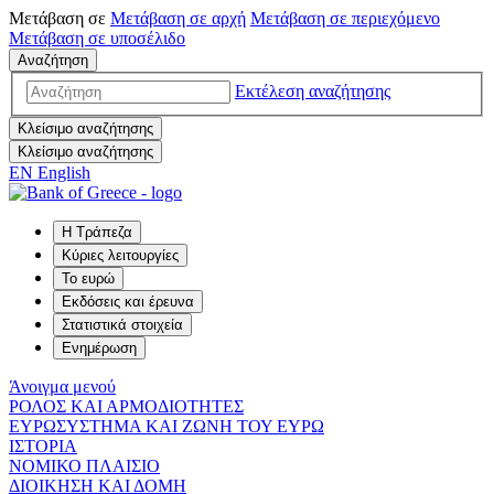
Μετάβαση σε
Μετάβαση σε
αρχή
Μετάβαση σε
περιεχόμενο
Μετάβαση σε
υποσέλιδο
Αναζήτηση
Εκτέλεση αναζήτησης
Κλείσιμο αναζήτησης
Κλείσιμο αναζήτησης
EN
English
Η Τράπεζα
Κύριες λειτουργίες
Το ευρώ
Εκδόσεις και έρευνα
Στατιστικά στοιχεία
Ενημέρωση
Άνοιγμα μενού
ΡΟΛΟΣ ΚΑΙ ΑΡΜΟΔΙΟΤΗΤΕΣ
ΕΥΡΩΣΥΣΤΗΜΑ ΚΑΙ ΖΩΝΗ ΤΟΥ ΕΥΡΩ
ΙΣΤΟΡΙΑ
ΝΟΜΙΚΟ ΠΛΑΙΣΙΟ
ΔΙΟΙΚΗΣΗ ΚΑΙ ΔΟΜΗ