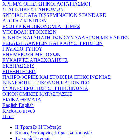
ΧΡΗΜΑΤΟΠΙΣΤΩΤΙΚΟΙ ΛΟΓΑΡΙΑΣΜΟΙ
ΣΤΑΤΙΣΤΙΚΕΣ ΠΛΗΡΩΜΩΝ
SPECIAL DATA DISSEMINATION STANDARD
ΑΓΟΡΑ ΑΚΙΝΗΤΩΝ
ΕΣΩΤΕΡΙΚΗ ΟΙΚΟΝΟΜΙΑ - ΤΙΜΕΣ
ΥΠΟΒΟΛΗ ΣΤΟΙΧΕΙΩΝ
ΚΙΝΗΣΗ ΚΑΙ ΑΠΑΤΗ ΤΩΝ ΣΥΝΑΛΛΑΓΩΝ ΜΕ ΚΑΡΤΕΣ
ΕΞΕΛΙΞΗ ΔΑΝΕΙΩΝ ΚΑΙ ΚΑΘΥΣΤΕΡΗΣΕΩΝ
ΓΡΑΦΕΙΟ ΤΥΠΟΥ
ΕΝΗΜΕΡΩΣΗ ΜΕΤΟΧΩΝ
ΕΥΚΑΙΡΙΕΣ ΑΠΑΣΧΟΛΗΣΗΣ
ΕΚΔΗΛΩΣΕΙΣ
ΕΠΕΞΗΓΗΣΕΙΣ
ΠΛΗΡΟΦΟΡΙΕΣ ΚΑΙ ΣΤΟΙΧΕΙΑ ΕΠΙΚΟΙΝΩΝΙΑΣ
ΒΙΒΛΙΟΘΗΚΗ ΕΙΚΟΝΩΝ ΚΑΙ ΒΙΝΤΕΟ
ΣΥΧΝΕΣ ΕΡΩΤΗΣΕΙΣ - ΕΠΙΚΟΙΝΩΝΙΑ
ΟΙΚΟΝΟΜΙΚΕΣ ΚΑΤΑΣΤΑΣΕΙΣ
ΕΙΔΙΚΑ ΘΕΜΑΤΑ
English
English
Κλείσιμο μενού
Πίσω
Η Τράπεζα
Η Τράπεζα
Κύριες λειτουργίες
Κύριες λειτουργίες
Το ευρώ
Το ευρώ