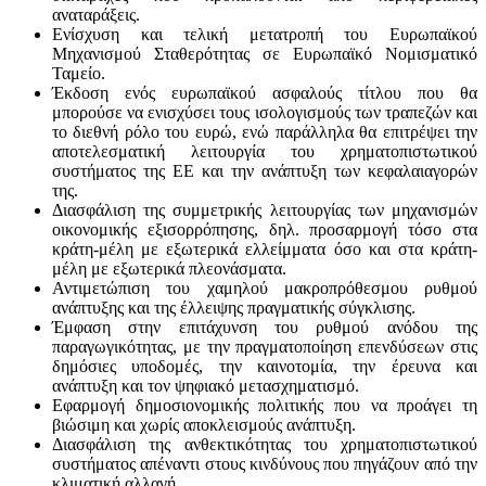
αναταράξεις.
Ενίσχυση και τελική μετατροπή του Ευρωπαϊκού
Μηχανισμού Σταθερότητας σε Ευρωπαϊκό Νομισματικό
Ταμείο.
Έκδοση ενός ευρωπαϊκού ασφαλούς τίτλου που θα
μπορούσε να ενισχύσει τους ισολογισμούς των τραπεζών και
το διεθνή ρόλο του ευρώ, ενώ παράλληλα θα επιτρέψει την
αποτελεσματική λειτουργία του χρηματοπιστωτικού
συστήματος της ΕΕ και την ανάπτυξη των κεφαλαιαγορών
της.
Διασφάλιση της συμμετρικής λειτουργίας των μηχανισμών
οικονομικής εξισορρόπησης, δηλ. προσαρμογή τόσο στα
κράτη-μέλη με εξωτερικά ελλείμματα όσο και στα κράτη-
μέλη με εξωτερικά πλεονάσματα.
Αντιμετώπιση του χαμηλού μακροπρόθεσμου ρυθμού
ανάπτυξης και της έλλειψης πραγματικής σύγκλισης.
Έμφαση στην επιτάχυνση του ρυθμού ανόδου της
παραγωγικότητας, με την πραγματοποίηση επενδύσεων στις
δημόσιες υποδομές, την καινοτομία, την έρευνα και
ανάπτυξη και τον ψηφιακό μετασχηματισμό.
Εφαρμογή δημοσιονομικής πολιτικής που να προάγει τη
βιώσιμη και χωρίς αποκλεισμούς ανάπτυξη.
Διασφάλιση της ανθεκτικότητας του χρηματοπιστωτικού
συστήματος απέναντι στους κινδύνους που πηγάζουν από την
κλιματική αλλαγή.