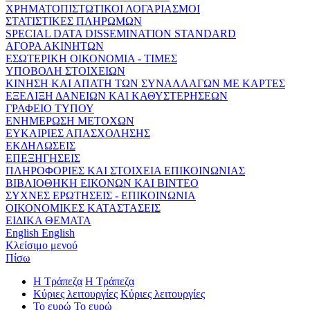
ΧΡΗΜΑΤΟΠΙΣΤΩΤΙΚΟΙ ΛΟΓΑΡΙΑΣΜΟΙ
ΣΤΑΤΙΣΤΙΚΕΣ ΠΛΗΡΩΜΩΝ
SPECIAL DATA DISSEMINATION STANDARD
ΑΓΟΡΑ ΑΚΙΝΗΤΩΝ
ΕΣΩΤΕΡΙΚΗ ΟΙΚΟΝΟΜΙΑ - ΤΙΜΕΣ
ΥΠΟΒΟΛΗ ΣΤΟΙΧΕΙΩΝ
ΚΙΝΗΣΗ ΚΑΙ ΑΠΑΤΗ ΤΩΝ ΣΥΝΑΛΛΑΓΩΝ ΜΕ ΚΑΡΤΕΣ
ΕΞΕΛΙΞΗ ΔΑΝΕΙΩΝ ΚΑΙ ΚΑΘΥΣΤΕΡΗΣΕΩΝ
ΓΡΑΦΕΙΟ ΤΥΠΟΥ
ΕΝΗΜΕΡΩΣΗ ΜΕΤΟΧΩΝ
ΕΥΚΑΙΡΙΕΣ ΑΠΑΣΧΟΛΗΣΗΣ
ΕΚΔΗΛΩΣΕΙΣ
ΕΠΕΞΗΓΗΣΕΙΣ
ΠΛΗΡΟΦΟΡΙΕΣ ΚΑΙ ΣΤΟΙΧΕΙΑ ΕΠΙΚΟΙΝΩΝΙΑΣ
ΒΙΒΛΙΟΘΗΚΗ ΕΙΚΟΝΩΝ ΚΑΙ ΒΙΝΤΕΟ
ΣΥΧΝΕΣ ΕΡΩΤΗΣΕΙΣ - ΕΠΙΚΟΙΝΩΝΙΑ
ΟΙΚΟΝΟΜΙΚΕΣ ΚΑΤΑΣΤΑΣΕΙΣ
ΕΙΔΙΚΑ ΘΕΜΑΤΑ
English
English
Κλείσιμο μενού
Πίσω
Η Τράπεζα
Η Τράπεζα
Κύριες λειτουργίες
Κύριες λειτουργίες
Το ευρώ
Το ευρώ