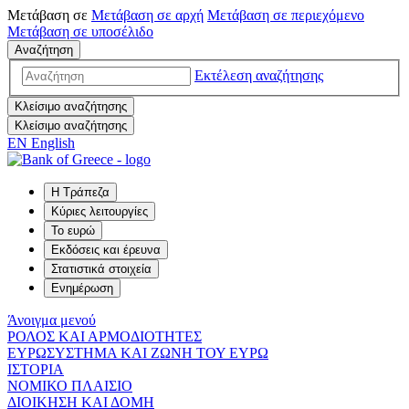
Μετάβαση σε
Μετάβαση σε
αρχή
Μετάβαση σε
περιεχόμενο
Μετάβαση σε
υποσέλιδο
Αναζήτηση
Εκτέλεση αναζήτησης
Κλείσιμο αναζήτησης
Κλείσιμο αναζήτησης
EN
English
Η Τράπεζα
Κύριες λειτουργίες
Το ευρώ
Εκδόσεις και έρευνα
Στατιστικά στοιχεία
Ενημέρωση
Άνοιγμα μενού
ΡΟΛΟΣ ΚΑΙ ΑΡΜΟΔΙΟΤΗΤΕΣ
ΕΥΡΩΣΥΣΤΗΜΑ ΚΑΙ ΖΩΝΗ ΤΟΥ ΕΥΡΩ
ΙΣΤΟΡΙΑ
ΝΟΜΙΚΟ ΠΛΑΙΣΙΟ
ΔΙΟΙΚΗΣΗ ΚΑΙ ΔΟΜΗ