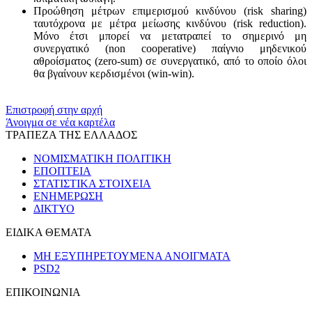
Προώθηση μέτρων επιμερισμού κινδύνου (risk sharing)
ταυτόχρονα με μέτρα μείωσης κινδύνου (risk reduction).
Μόνο έτσι μπορεί να μετατραπεί το σημερινό μη
συνεργατικό (non cooperative) παίγνιο μηδενικού
αθροίσματος (zero-sum) σε συνεργατικό, από το οποίο όλοι
θα βγαίνουν κερδισμένοι (win-win).
​​
Επιστροφή στην αρχή
Άνοιγμα σε νέα καρτέλα
ΤΡΑΠΕΖΑ ΤΗΣ ΕΛΛΑΔΟΣ
ΝΟΜΙΣΜΑΤΙΚΗ ΠΟΛΙΤΙΚΗ
ΕΠΟΠΤΕΙΑ
ΣΤΑΤΙΣΤΙΚΑ ΣΤΟΙΧΕΙΑ
ΕΝΗΜΕΡΩΣΗ
ΔΙΚΤΥΟ
ΕΙΔΙΚΑ ΘΕΜΑΤΑ
ΜΗ ΕΞΥΠΗΡΕΤΟΥΜΕΝΑ ΑΝΟΙΓΜΑΤΑ
PSD2
ΕΠΙΚΟΙΝΩΝΙΑ