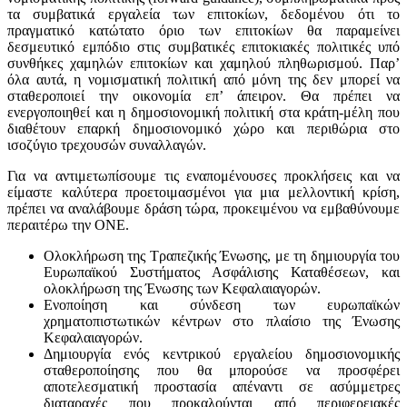
τα συμβατικά εργαλεία των επιτοκίων, δεδομένου ότι το
πραγματικό κατώτατο όριο των επιτοκίων θα παραμείνει
δεσμευτικό εμπόδιο στις συμβατικές επιτοκιακές πολιτικές υπό
συνθήκες χαμηλών επιτοκίων και χαμηλού πληθωρισμού. Παρ’
όλα αυτά, η νομισματική πολιτική από μόνη της δεν μπορεί να
σταθεροποιεί την οικονομία επ’ άπειρον. Θα πρέπει να
ενεργοποιηθεί και η δημοσιονομική πολιτική στα κράτη-μέλη που
διαθέτουν επαρκή δημοσιονομικό χώρο και περιθώρια στο
ισοζύγιο τρεχουσών συναλλαγών.
Για να αντιμετωπίσουμε τις εναπομένουσες προκλήσεις και να
είμαστε καλύτερα προετοιμασμένοι για μια μελλοντική κρίση,
πρέπει να αναλάβουμε δράση τώρα, προκειμένου να εμβαθύνουμε
περαιτέρω την ΟΝΕ.
Ολοκλήρωση της Τραπεζικής Ένωσης, με τη δημιουργία του
Ευρωπαϊκού Συστήματος Ασφάλισης Καταθέσεων, και
ολοκλήρωση της Ένωσης των Κεφαλαιαγορών.
Ενοποίηση και σύνδεση των ευρωπαϊκών
χρηματοπιστωτικών κέντρων στο πλαίσιο της Ένωσης
Κεφαλαιαγορών.
Δημιουργία ενός κεντρικού εργαλείου δημοσιονομικής
σταθεροποίησης που θα μπορούσε να προσφέρει
αποτελεσματική προστασία απέναντι σε ασύμμετρες
διαταραχές που προκαλούνται από περιφερειακές