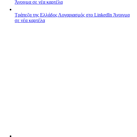
Άνοιγμα σε νέα καρτέλα
Τράπεζα της Ελλάδος
Λογαριασμός στο LinkedIn
Άνοιγμα
σε νέα καρτέλα