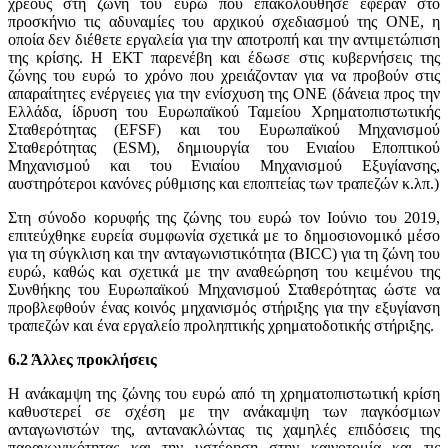
χρέους στη ζώνη του ευρώ που επακολούθησε έφεραν στο
προσκήνιο τις αδυναμίες του αρχικού σχεδιασμού της ΟΝΕ, η
οποία δεν διέθετε εργαλεία για την αποτροπή και την αντιμετώπιση
της κρίσης. Η ΕΚΤ παρενέβη και έδωσε στις κυβερνήσεις της
ζώνης του ευρώ το χρόνο που χρειάζονταν για να προβούν στις
απαραίτητες ενέργειες για την ενίσχυση της ΟΝΕ (δάνεια προς την
Ελλάδα, ίδρυση του Ευρωπαϊκού Ταμείου Χρηματοπιστωτικής
Σταθερότητας (EFSF) και του Ευρωπαϊκού Μηχανισμού
Σταθερότητας (ESM), δημιουργία του Ενιαίου Εποπτικού
Μηχανισμού και του Ενιαίου Μηχανισμού Εξυγίανσης,
αυστηρότεροι κανόνες ρύθμισης και εποπτείας των τραπεζών κ.λπ.)
Στη σύνοδο κορυφής της ζώνης του ευρώ τον Ιούνιο του 2019,
επιτεύχθηκε ευρεία συμφωνία σχετικά με το δημοσιονομικό μέσο
για τη σύγκλιση και την ανταγωνιστικότητα (BICC) για τη ζώνη του
ευρώ, καθώς και σχετικά με την αναθεώρηση του κειμένου της
Συνθήκης του Ευρωπαϊκού Μηχανισμού Σταθερότητας ώστε να
προβλεφθούν ένας κοινός μηχανισμός στήριξης για την εξυγίανση
τραπεζών και ένα εργαλείο προληπτικής χρηματοδοτικής στήριξης.
6.2 Άλλες προκλήσεις
Η ανάκαμψη της ζώνης του ευρώ από τη χρηματοπιστωτική κρίση
καθυστερεί σε σχέση με την ανάκαμψη των παγκόσμιων
ανταγωνιστών της, αντανακλώντας τις χαμηλές επιδόσεις της
παραγωγικότητας και την υστέρηση στην καινοτομία και τις