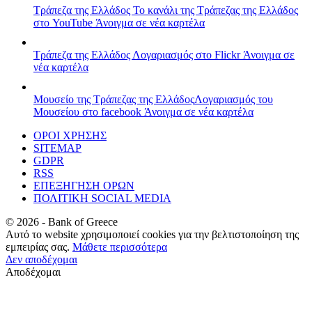
Τράπεζα της Ελλάδος
Το κανάλι της Τράπεζας της Ελλάδος
στο YouTube
Άνοιγμα σε νέα καρτέλα
Τράπεζα της Ελλάδος
Λογαριασμός στο Flickr
Άνοιγμα σε
νέα καρτέλα
Μουσείο της Τράπεζας της Ελλάδος
Λογαριασμός του
Μουσείου στο facebook
Άνοιγμα σε νέα καρτέλα
ΟΡΟΙ ΧΡΗΣΗΣ
SITEMAP
GDPR
RSS
ΕΠΕΞΗΓΗΣΗ ΟΡΩΝ
ΠΟΛΙΤΙΚΗ SOCIAL MEDIA
©
2026
- Bank of Greece
Αυτό το website χρησιμοποιεί cookies για την βελτιστοποίηση της
εμπειρίας σας.
Μάθετε περισσότερα
Δεν αποδέχομαι
Αποδέχομαι