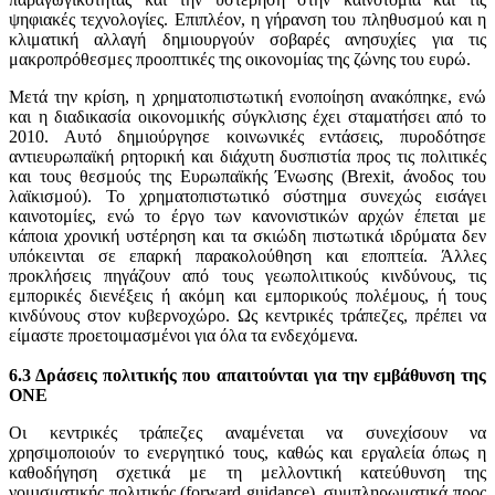
ψηφιακές τεχνολογίες. Επιπλέον, η γήρανση του πληθυσμού και η
κλιματική αλλαγή δημιουργούν σοβαρές ανησυχίες για τις
μακροπρόθεσμες προοπτικές της οικονομίας της ζώνης του ευρώ.
Μετά την κρίση, η χρηματοπιστωτική ενοποίηση ανακόπηκε, ενώ
και η διαδικασία οικονομικής σύγκλισης έχει σταματήσει από το
2010. Αυτό δημιούργησε κοινωνικές εντάσεις, πυροδότησε
αντιευρωπαϊκή ρητορική και διάχυτη δυσπιστία προς τις πολιτικές
και τους θεσμούς της Ευρωπαϊκής Ένωσης (Brexit, άνοδος του
λαϊκισμού). Το χρηματοπιστωτικό σύστημα συνεχώς εισάγει
καινοτομίες, ενώ το έργο των κανονιστικών αρχών έπεται με
κάποια χρονική υστέρηση και τα σκιώδη πιστωτικά ιδρύματα δεν
υπόκεινται σε επαρκή παρακολούθηση και εποπτεία. Άλλες
προκλήσεις πηγάζουν από τους γεωπολιτικούς κινδύνους, τις
εμπορικές διενέξεις ή ακόμη και εμπορικούς πολέμους, ή τους
κινδύνους στον κυβερνοχώρο. Ως κεντρικές τράπεζες, πρέπει να
είμαστε προετοιμασμένοι για όλα τα ενδεχόμενα.
6.3 Δράσεις πολιτικής που απαιτούνται για την εμβάθυνση της
ΟΝΕ
Οι κεντρικές τράπεζες αναμένεται να συνεχίσουν να
χρησιμοποιούν το ενεργητικό τους, καθώς και εργαλεία όπως η
καθοδήγηση σχετικά με τη μελλοντική κατεύθυνση της
νομισματικής πολιτικής (forward guidance), συμπληρωματικά προς