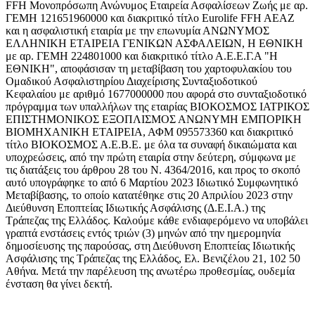
FFH Μονοπρόσωπη Ανώνυμος Εταιρεία Ασφαλίσεων Ζωής με αρ.
ΓΕΜΗ 121651960000 και διακριτικό τίτλο Eurolife FFH AEAZ
και η ασφαλιστική εταιρία με την επωνυμία ΑΝΩΝΥΜΟΣ
ΕΛΛΗΝΙΚΗ ΕΤΑΙΡΕΙΑ ΓΕΝΙΚΩΝ ΑΣΦΑΛΕΙΩΝ, Η ΕΘΝΙΚΗ
με αρ. ΓΕΜΗ 224801000 και διακριτικό τίτλο Α.Ε.Ε.Γ.Α "Η
ΕΘΝΙΚΗ", αποφάσισαν τη μεταβίβαση του χαρτοφυλακίου του
Ομαδικού Ασφαλιστηρίου Διαχείρισης Συνταξιοδοτικού
Κεφαλαίου με αριθμό 1677000000 που αφορά στο συνταξιοδοτικό
πρόγραμμα των υπαλλήλων της εταιρίας ΒΙΟΚΟΣΜΟΣ ΙΑΤΡΙΚΟΣ
ΕΠΙΣΤΗΜΟΝΙΚΟΣ ΕΞΟΠΛΙΣΜΟΣ ΑΝΩΝΥΜΗ ΕΜΠΟΡΙΚΗ
ΒΙΟΜΗΧΑΝΙΚΗ ΕΤΑΙΡΕΙΑ, ΑΦΜ 095573360 και διακριτικό
τίτλο ΒΙΟΚΟΣΜΟΣ Α.Ε.Β.Ε. με όλα τα συναφή δικαιώματα και
υποχρεώσεις, από την πρώτη εταιρία στην δεύτερη, σύμφωνα με
τις διατάξεις του άρθρου 28 του Ν. 4364/2016, και προς το σκοπό
αυτό υπογράφηκε το από 6 Μαρτίου 2023 Ιδιωτικό Συμφωνητικό
Μεταβίβασης, το οποίο κατατέθηκε στις 20 Απριλίου 2023 στην
Διεύθυνση Εποπτείας Ιδιωτικής Ασφάλισης (Δ.Ε.Ι.Α.) της
Τράπεζας της Ελλάδος. Καλούμε κάθε ενδιαφερόμενο να υποβάλει
γραπτά ενστάσεις εντός τριών (3) μηνών από την ημερομηνία
δημοσίευσης της παρούσας, στη Διεύθυνση Εποπτείας Ιδιωτικής
Ασφάλισης της Τράπεζας της Ελλάδος, Ελ. Βενιζέλου 21, 102 50
Αθήνα. Μετά την παρέλευση της ανωτέρω προθεσμίας, ουδεμία
ένσταση θα γίνει δεκτή.