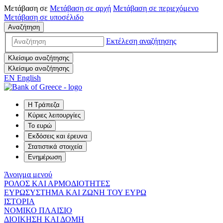
Μετάβαση σε
Μετάβαση σε
αρχή
Μετάβαση σε
περιεχόμενο
Μετάβαση σε
υποσέλιδο
Αναζήτηση
Εκτέλεση αναζήτησης
Κλείσιμο αναζήτησης
Κλείσιμο αναζήτησης
EN
English
Η Τράπεζα
Κύριες λειτουργίες
Το ευρώ
Εκδόσεις και έρευνα
Στατιστικά στοιχεία
Ενημέρωση
Άνοιγμα μενού
ΡΟΛΟΣ ΚΑΙ ΑΡΜΟΔΙΟΤΗΤΕΣ
ΕΥΡΩΣΥΣΤΗΜΑ ΚΑΙ ΖΩΝΗ ΤΟΥ ΕΥΡΩ
ΙΣΤΟΡΙΑ
ΝΟΜΙΚΟ ΠΛΑΙΣΙΟ
ΔΙΟΙΚΗΣΗ ΚΑΙ ΔΟΜΗ