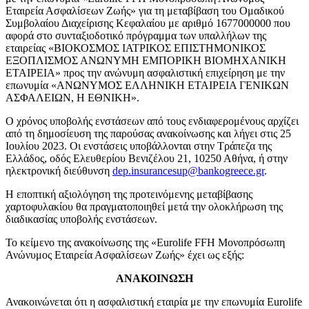
Εταιρεία Ασφαλίσεων Ζωής» για τη μεταβίβαση του Ομαδικού
Συμβολαίου Διαχείρισης Κεφαλαίου με αριθμό 1677000000 που
αφορά στο συνταξιοδοτικό πρόγραμμα των υπαλλήλων της
εταιρείας «ΒΙΟΚΟΣΜΟΣ ΙΑΤΡΙΚΟΣ ΕΠΙΣΤΗΜΟΝΙΚΟΣ
ΕΞΟΠΛΙΣΜΟΣ ΑΝΩΝΥΜΗ ΕΜΠΟΡΙΚΗ ΒΙΟΜΗΧΑΝΙΚΗ
ΕΤΑΙΡΕΙΑ» προς την ανώνυμη ασφαλιστική επιχείρηση με την
επωνυμία «ΑΝΩΝΥΜΟΣ ΕΛΛΗΝΙΚΗ ΕΤΑΙΡΕΙΑ ΓΕΝΙΚΩΝ
ΑΣΦΑΛΕΙΩΝ, Η ΕΘΝΙΚΗ».
Ο χρόνος υποβολής ενστάσεων από τους ενδιαφερομένους αρχίζει
από τη δημοσίευση της παρούσας ανακοίνωσης και λήγει στις 25
Ιουλίου 2023. Οι ενστάσεις υποβάλλονται στην Τράπεζα της
Ελλάδος, οδός Ελευθερίου Βενιζέλου 21, 10250 Αθήνα, ή στην
ηλεκτρονική διεύθυνση
dep.insurancesup@bankogreece.gr
.
H εποπτική αξιολόγηση της προτεινόμενης μεταβίβασης
χαρτοφυλακίου θα πραγματοποιηθεί μετά την ολοκλήρωση της
διαδικασίας υποβολής ενστάσεων.
Το κείμενο της ανακοίνωσης της «Eurolife FFH Μονοπρόσωπη
Ανώνυμος Εταιρεία Ασφαλίσεων Ζωής» έχει ως εξής:
ΑΝΑΚΟΙΝΩΣΗ
Ανακοινώνεται ότι η ασφαλιστική εταιρία με την επωνυμία Eurolife