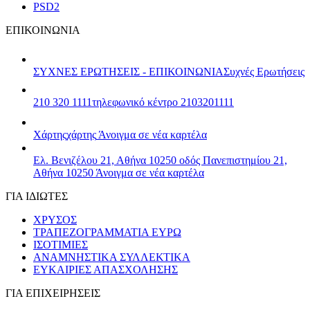
PSD2
ΕΠΙΚΟΙΝΩΝΙΑ
ΣΥΧΝΕΣ ΕΡΩΤΗΣΕΙΣ - ΕΠΙΚΟΙΝΩΝΙΑ
Συχνές Ερωτήσεις
210 320 1111
τηλεφωνικό κέντρο 2103201111
Χάρτης
χάρτης
Άνοιγμα σε νέα καρτέλα
Ελ. Βενιζέλου 21, Αθήνα 10250
οδός Πανεπιστημίου 21,
Αθήνα 10250
Άνοιγμα σε νέα καρτέλα
ΓΙΑ ΙΔΙΩΤΕΣ
ΧΡΥΣΟΣ
ΤΡΑΠΕΖΟΓΡΑΜΜΑΤΙΑ ΕΥΡΩ
ΙΣΟΤΙΜΙΕΣ
ΑΝΑΜΝΗΣΤΙΚΑ ΣΥΛΛΕΚΤΙΚΑ
ΕΥΚΑΙΡΙΕΣ ΑΠΑΣΧΟΛΗΣΗΣ
ΓΙΑ ΕΠΙΧΕΙΡΗΣΕΙΣ