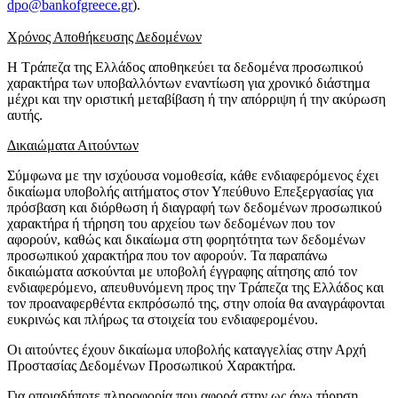
dpo@bankofgreece.gr
).
Χρόνος Αποθήκευσης Δεδομένων
Η Τράπεζα της Ελλάδος αποθηκεύει τα δεδομένα προσωπικού
χαρακτήρα των υποβαλλόντων εναντίωση για χρονικό διάστημα
μέχρι και την οριστική μεταβίβαση ή την απόρριψη ή την ακύρωση
αυτής.
Δικαιώματα Αιτούντων
Σύμφωνα με την ισχύουσα νομοθεσία, κάθε ενδιαφερόμενος έχει
δικαίωμα υποβολής αιτήματος στον Υπεύθυνο Επεξεργασίας για
πρόσβαση και διόρθωση ή διαγραφή των δεδομένων προσωπικού
χαρακτήρα ή τήρηση του αρχείου των δεδομένων που τον
αφορούν, καθώς και δικαίωμα στη φορητότητα των δεδομένων
προσωπικού χαρακτήρα που τον αφορούν. Τα παραπάνω
δικαιώματα ασκούνται με υποβολή έγγραφης αίτησης από τον
ενδιαφερόμενο, απευθυνόμενη προς την Τράπεζα της Ελλάδος και
τον προαναφερθέντα εκπρόσωπό της, στην οποία θα αναγράφονται
ευκρινώς και πλήρως τα στοιχεία του ενδιαφερομένου.
Οι αιτούντες έχουν δικαίωμα υποβολής καταγγελίας στην Αρχή
Προστασίας Δεδομένων Προσωπικού Χαρακτήρα.
Για οποιαδήποτε πληροφορία που αφορά στην ως άνω τήρηση