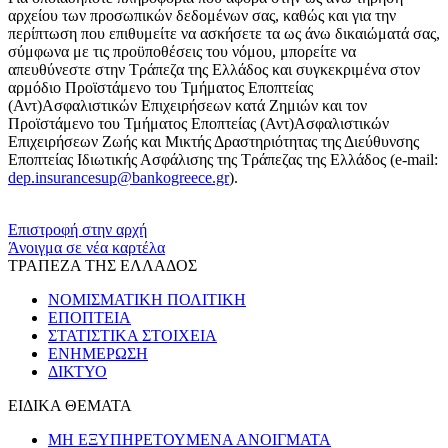
αρχείου των προσωπικών δεδομένων σας, καθώς και για την
περίπτωση που επιθυμείτε να ασκήσετε τα ως άνω δικαιώματά σας,
σύμφωνα με τις προϋποθέσεις του νόμου, μπορείτε να
απευθύνεστε στην Τράπεζα της Ελλάδος και συγκεκριμένα στον
αρμόδιο Προϊστάμενο του Τμήματος Εποπτείας
(Αντ)Ασφαλιστικών Επιχειρήσεων κατά Ζημιών και τον
Προϊστάμενο του Τμήματος Εποπτείας (Αντ)Ασφαλιστικών
Επιχειρήσεων Ζωής και Μικτής Δραστηριότητας της Διεύθυνσης
Εποπτείας Ιδιωτικής Ασφάλισης της Τράπεζας της Ελλάδος (e-mail:
dep.insurancesup@bankogreece.gr
).
​​
Επιστροφή στην αρχή
Άνοιγμα σε νέα καρτέλα
ΤΡΑΠΕΖΑ ΤΗΣ ΕΛΛΑΔΟΣ
ΝΟΜΙΣΜΑΤΙΚΗ ΠΟΛΙΤΙΚΗ
ΕΠΟΠΤΕΙΑ
ΣΤΑΤΙΣΤΙΚΑ ΣΤΟΙΧΕΙΑ
ΕΝΗΜΕΡΩΣΗ
ΔΙΚΤΥΟ
ΕΙΔΙΚΑ ΘΕΜΑΤΑ
ΜΗ ΕΞΥΠΗΡΕΤΟΥΜΕΝΑ ΑΝΟΙΓΜΑΤΑ