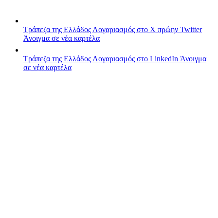
Τράπεζα της Ελλάδος
Λογαριασμός στο X πρώην Twitter
Άνοιγμα σε νέα καρτέλα
Τράπεζα της Ελλάδος
Λογαριασμός στο LinkedIn
Άνοιγμα
σε νέα καρτέλα