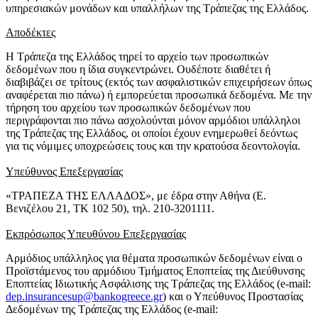
υπηρεσιακών μονάδων και υπαλλήλων της Τράπεζας της Ελλάδος.
Αποδέκτες
Η Τράπεζα της Ελλάδος τηρεί το αρχείο των προσωπικών
δεδομένων που η ίδια συγκεντρώνει. Ουδέποτε διαθέτει ή
διαβιβάζει σε τρίτους (εκτός των ασφαλιστικών επιχειρήσεων όπως
αναφέρεται πιο πάνω) ή εμπορεύεται προσωπικά δεδομένα. Με την
τήρηση του αρχείου των προσωπικών δεδομένων που
περιγράφονται πιο πάνω ασχολούνται μόνον αρμόδιοι υπάλληλοι
της Τράπεζας της Ελλάδος, οι οποίοι έχουν ενημερωθεί δεόντως
για τις νόμιμες υποχρεώσεις τους και την κρατούσα δεοντολογία.
Υπεύθυνος Επεξεργασίας
«ΤΡΑΠΕΖΑ ΤΗΣ ΕΛΛΑΔΟΣ», με έδρα στην Αθήνα (Ε.
Βενιζέλου 21, ΤΚ 102 50), τηλ. 210-3201111.
Εκπρόσωπος Υπευθύνου Επεξεργασίας
Αρμόδιος υπάλληλος για θέματα προσωπικών δεδομένων είναι ο
Προϊστάμενος του αρμόδιου Τμήματος Εποπτείας της Διεύθυνσης
Εποπτείας Ιδιωτικής Ασφάλισης της Τράπεζας της Ελλάδος (e-mail:
dep.insurancesup@bankogreece.gr
) και ο Υπεύθυνος Προστασίας
Δεδομένων της Τράπεζας της Ελλάδος (e-mail: