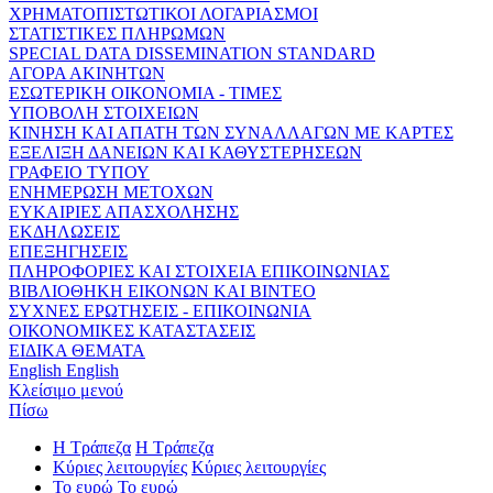
ΧΡΗΜΑΤΟΠΙΣΤΩΤΙΚΟΙ ΛΟΓΑΡΙΑΣΜΟΙ
ΣΤΑΤΙΣΤΙΚΕΣ ΠΛΗΡΩΜΩΝ
SPECIAL DATA DISSEMINATION STANDARD
ΑΓΟΡΑ ΑΚΙΝΗΤΩΝ
ΕΣΩΤΕΡΙΚΗ ΟΙΚΟΝΟΜΙΑ - ΤΙΜΕΣ
ΥΠΟΒΟΛΗ ΣΤΟΙΧΕΙΩΝ
ΚΙΝΗΣΗ ΚΑΙ ΑΠΑΤΗ ΤΩΝ ΣΥΝΑΛΛΑΓΩΝ ΜΕ ΚΑΡΤΕΣ
ΕΞΕΛΙΞΗ ΔΑΝΕΙΩΝ ΚΑΙ ΚΑΘΥΣΤΕΡΗΣΕΩΝ
ΓΡΑΦΕΙΟ ΤΥΠΟΥ
ΕΝΗΜΕΡΩΣΗ ΜΕΤΟΧΩΝ
ΕΥΚΑΙΡΙΕΣ ΑΠΑΣΧΟΛΗΣΗΣ
ΕΚΔΗΛΩΣΕΙΣ
ΕΠΕΞΗΓΗΣΕΙΣ
ΠΛΗΡΟΦΟΡΙΕΣ ΚΑΙ ΣΤΟΙΧΕΙΑ ΕΠΙΚΟΙΝΩΝΙΑΣ
ΒΙΒΛΙΟΘΗΚΗ ΕΙΚΟΝΩΝ ΚΑΙ ΒΙΝΤΕΟ
ΣΥΧΝΕΣ ΕΡΩΤΗΣΕΙΣ - ΕΠΙΚΟΙΝΩΝΙΑ
ΟΙΚΟΝΟΜΙΚΕΣ ΚΑΤΑΣΤΑΣΕΙΣ
ΕΙΔΙΚΑ ΘΕΜΑΤΑ
English
English
Κλείσιμο μενού
Πίσω
Η Τράπεζα
Η Τράπεζα
Κύριες λειτουργίες
Κύριες λειτουργίες
Το ευρώ
Το ευρώ