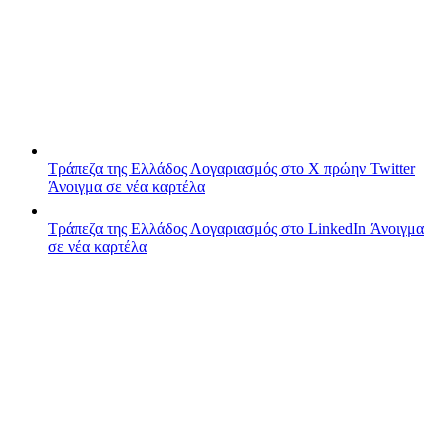
Τράπεζα της Ελλάδος
Λογαριασμός στο X πρώην Twitter
Άνοιγμα σε νέα καρτέλα
Τράπεζα της Ελλάδος
Λογαριασμός στο LinkedIn
Άνοιγμα
σε νέα καρτέλα