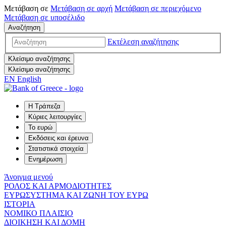
Μετάβαση σε
Μετάβαση σε
αρχή
Μετάβαση σε
περιεχόμενο
Μετάβαση σε
υποσέλιδο
Αναζήτηση
Εκτέλεση αναζήτησης
Κλείσιμο αναζήτησης
Κλείσιμο αναζήτησης
EN
English
Η Τράπεζα
Κύριες λειτουργίες
Το ευρώ
Εκδόσεις και έρευνα
Στατιστικά στοιχεία
Ενημέρωση
Άνοιγμα μενού
ΡΟΛΟΣ ΚΑΙ ΑΡΜΟΔΙΟΤΗΤΕΣ
ΕΥΡΩΣΥΣΤΗΜΑ ΚΑΙ ΖΩΝΗ ΤΟΥ ΕΥΡΩ
ΙΣΤΟΡΙΑ
ΝΟΜΙΚΟ ΠΛΑΙΣΙΟ
ΔΙΟΙΚΗΣΗ ΚΑΙ ΔΟΜΗ