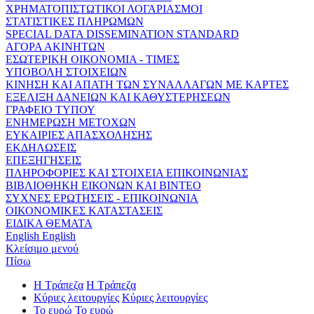
ΧΡΗΜΑΤΟΠΙΣΤΩΤΙΚΟΙ ΛΟΓΑΡΙΑΣΜΟΙ
ΣΤΑΤΙΣΤΙΚΕΣ ΠΛΗΡΩΜΩΝ
SPECIAL DATA DISSEMINATION STANDARD
ΑΓΟΡΑ ΑΚΙΝΗΤΩΝ
ΕΣΩΤΕΡΙΚΗ ΟΙΚΟΝΟΜΙΑ - ΤΙΜΕΣ
ΥΠΟΒΟΛΗ ΣΤΟΙΧΕΙΩΝ
ΚΙΝΗΣΗ ΚΑΙ ΑΠΑΤΗ ΤΩΝ ΣΥΝΑΛΛΑΓΩΝ ΜΕ ΚΑΡΤΕΣ
ΕΞΕΛΙΞΗ ΔΑΝΕΙΩΝ ΚΑΙ ΚΑΘΥΣΤΕΡΗΣΕΩΝ
ΓΡΑΦΕΙΟ ΤΥΠΟΥ
ΕΝΗΜΕΡΩΣΗ ΜΕΤΟΧΩΝ
ΕΥΚΑΙΡΙΕΣ ΑΠΑΣΧΟΛΗΣΗΣ
ΕΚΔΗΛΩΣΕΙΣ
ΕΠΕΞΗΓΗΣΕΙΣ
ΠΛΗΡΟΦΟΡΙΕΣ ΚΑΙ ΣΤΟΙΧΕΙΑ ΕΠΙΚΟΙΝΩΝΙΑΣ
ΒΙΒΛΙΟΘΗΚΗ ΕΙΚΟΝΩΝ ΚΑΙ ΒΙΝΤΕΟ
ΣΥΧΝΕΣ ΕΡΩΤΗΣΕΙΣ - ΕΠΙΚΟΙΝΩΝΙΑ
ΟΙΚΟΝΟΜΙΚΕΣ ΚΑΤΑΣΤΑΣΕΙΣ
ΕΙΔΙΚΑ ΘΕΜΑΤΑ
English
English
Κλείσιμο μενού
Πίσω
Η Τράπεζα
Η Τράπεζα
Κύριες λειτουργίες
Κύριες λειτουργίες
Το ευρώ
Το ευρώ