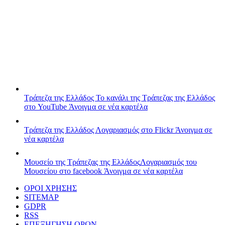
Τράπεζα της Ελλάδος
Το κανάλι της Τράπεζας της Ελλάδος
στο YouTube
Άνοιγμα σε νέα καρτέλα
Τράπεζα της Ελλάδος
Λογαριασμός στο Flickr
Άνοιγμα σε
νέα καρτέλα
Μουσείο της Τράπεζας της Ελλάδος
Λογαριασμός του
Μουσείου στο facebook
Άνοιγμα σε νέα καρτέλα
ΟΡΟΙ ΧΡΗΣΗΣ
SITEMAP
GDPR
RSS
ΕΠΕΞΗΓΗΣΗ ΟΡΩΝ