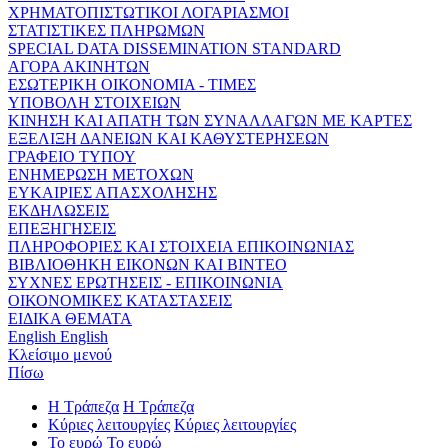
ΧΡΗΜΑΤΟΠΙΣΤΩΤΙΚΟΙ ΛΟΓΑΡΙΑΣΜΟΙ
ΣΤΑΤΙΣΤΙΚΕΣ ΠΛΗΡΩΜΩΝ
SPECIAL DATA DISSEMINATION STANDARD
ΑΓΟΡΑ ΑΚΙΝΗΤΩΝ
ΕΣΩΤΕΡΙΚΗ ΟΙΚΟΝΟΜΙΑ - ΤΙΜΕΣ
ΥΠΟΒΟΛΗ ΣΤΟΙΧΕΙΩΝ
ΚΙΝΗΣΗ ΚΑΙ ΑΠΑΤΗ ΤΩΝ ΣΥΝΑΛΛΑΓΩΝ ΜΕ ΚΑΡΤΕΣ
ΕΞΕΛΙΞΗ ΔΑΝΕΙΩΝ ΚΑΙ ΚΑΘΥΣΤΕΡΗΣΕΩΝ
ΓΡΑΦΕΙΟ ΤΥΠΟΥ
ΕΝΗΜΕΡΩΣΗ ΜΕΤΟΧΩΝ
ΕΥΚΑΙΡΙΕΣ ΑΠΑΣΧΟΛΗΣΗΣ
ΕΚΔΗΛΩΣΕΙΣ
ΕΠΕΞΗΓΗΣΕΙΣ
ΠΛΗΡΟΦΟΡΙΕΣ ΚΑΙ ΣΤΟΙΧΕΙΑ ΕΠΙΚΟΙΝΩΝΙΑΣ
ΒΙΒΛΙΟΘΗΚΗ ΕΙΚΟΝΩΝ ΚΑΙ ΒΙΝΤΕΟ
ΣΥΧΝΕΣ ΕΡΩΤΗΣΕΙΣ - ΕΠΙΚΟΙΝΩΝΙΑ
ΟΙΚΟΝΟΜΙΚΕΣ ΚΑΤΑΣΤΑΣΕΙΣ
ΕΙΔΙΚΑ ΘΕΜΑΤΑ
English
English
Κλείσιμο μενού
Πίσω
Η Τράπεζα
Η Τράπεζα
Κύριες λειτουργίες
Κύριες λειτουργίες
Το ευρώ
Το ευρώ