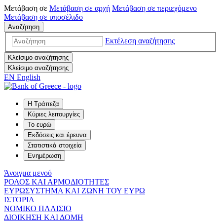
Μετάβαση σε
Μετάβαση σε
αρχή
Μετάβαση σε
περιεχόμενο
Μετάβαση σε
υποσέλιδο
Αναζήτηση
Εκτέλεση αναζήτησης
Κλείσιμο αναζήτησης
Κλείσιμο αναζήτησης
EN
English
Η Τράπεζα
Κύριες λειτουργίες
Το ευρώ
Εκδόσεις και έρευνα
Στατιστικά στοιχεία
Ενημέρωση
Άνοιγμα μενού
ΡΟΛΟΣ ΚΑΙ ΑΡΜΟΔΙΟΤΗΤΕΣ
ΕΥΡΩΣΥΣΤΗΜΑ ΚΑΙ ΖΩΝΗ ΤΟΥ ΕΥΡΩ
ΙΣΤΟΡΙΑ
ΝΟΜΙΚΟ ΠΛΑΙΣΙΟ
ΔΙΟΙΚΗΣΗ ΚΑΙ ΔΟΜΗ