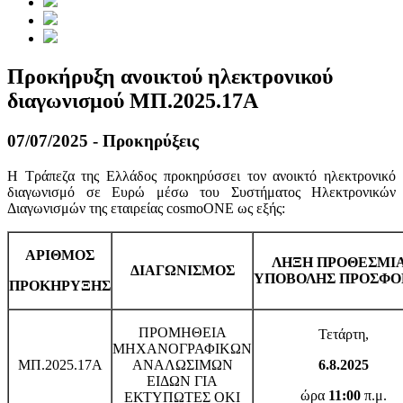
Προκήρυξη ανοικτού ηλεκτρονικού
διαγωνισμού ΜΠ.2025.17Α
07/07/2025 - Προκηρύξεις
Η Τράπεζα της Ελλάδος προκηρύσσει τον ανοικτό ηλεκτρονικό
διαγωνισμό σε Ευρώ μέσω του Συστήματος Ηλεκτρονικών
Διαγωνισμών της εταιρείας cosmoONE ως εξής:
ΑΡΙΘΜΟΣ
ΛΗΞΗ ΠΡΟΘΕΣΜΙ
ΔΙΑΓΩΝΙΣΜΟΣ
ΥΠΟΒΟΛΗΣ
ΠΡΟΣΦΟ
ΠΡΟΚΗΡΥΞΗΣ
ΠΡΟΜΗΘΕΙΑ
Τετάρτη,
ΜΗΧΑΝΟΓΡΑΦΙΚΩΝ
ΜΠ.2025.17Α
ΑΝΑΛΩΣΙΜΩΝ
6.8.2025
ΕΙΔΩΝ ΓΙΑ
ώρα
11:00
π.μ.
ΕΚΤΥΠΩΤΕΣ OKI