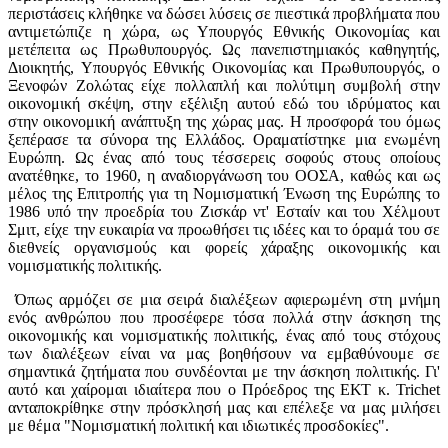
περιστάσεις κλήθηκε να δώσει λύσεις σε πιεστικά προβλήματα που
αντιμετώπιζε η χώρα, ως Υπουργός Εθνικής Οικονομίας και
μετέπειτα ως Πρωθυπουργός. Ως πανεπιστημιακός καθηγητής,
Διοικητής, Υπουργός Εθνικής Οικονομίας και Πρωθυπουργός, ο
Ξενοφών Ζολώτας είχε πολλαπλή και πολύτιμη συμβολή στην
οικονομική σκέψη, στην εξέλιξη αυτού εδώ του ιδρύματος και
στην οικονομική ανάπτυξη της χώρας μας. Η προσφορά του όμως
ξεπέρασε τα σύνορα της Ελλάδος. Οραματίστηκε μια ενωμένη
Ευρώπη. Ως ένας από τους τέσσερεις σοφούς στους οποίους
ανατέθηκε, το 1960, η αναδιοργάνωση του ΟΟΣΑ, καθώς και ως
μέλος της Επιτροπής για τη Νομισματική Ένωση της Ευρώπης το
1986 υπό την προεδρία του Ζισκάρ ντ' Εσταίν και του Χέλμουτ
Σμιτ, είχε την ευκαιρία να προωθήσει τις ιδέες και το όραμά του σε
διεθνείς οργανισμούς και φορείς χάραξης οικονομικής και
νομισματικής πολιτικής.
Όπως αρμόζει σε μια σειρά διαλέξεων αφιερωμένη στη μνήμη
ενός ανθρώπου που προσέφερε τόσα πολλά στην άσκηση της
οικονομικής και νομισματικής πολιτικής, ένας από τους στόχους
των διαλέξεων είναι να μας βοηθήσουν να εμβαθύνουμε σε
σημαντικά ζητήματα που συνδέονται με την άσκηση πολιτικής. Γι'
αυτό και χαίρομαι ιδιαίτερα που ο Πρόεδρος της ΕΚΤ κ. Trichet
ανταποκρίθηκε στην πρόσκλησή μας και επέλεξε να μας μιλήσει
με θέμα "Νομισματική πολιτική και ιδιωτικές προσδοκίες".