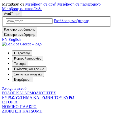
Μετάβαση σε
Μετάβαση σε
αρχή
Μετάβαση σε
περιεχόμενο
Μετάβαση σε
υποσέλιδο
Αναζήτηση
Εκτέλεση αναζήτησης
Κλείσιμο αναζήτησης
Κλείσιμο αναζήτησης
EN
English
Η Τράπεζα
Κύριες λειτουργίες
Το ευρώ
Εκδόσεις και έρευνα
Στατιστικά στοιχεία
Ενημέρωση
Άνοιγμα μενού
ΡΟΛΟΣ ΚΑΙ ΑΡΜΟΔΙΟΤΗΤΕΣ
ΕΥΡΩΣΥΣΤΗΜΑ ΚΑΙ ΖΩΝΗ ΤΟΥ ΕΥΡΩ
ΙΣΤΟΡΙΑ
ΝΟΜΙΚΟ ΠΛΑΙΣΙΟ
ΔΙΟΙΚΗΣΗ ΚΑΙ ΔΟΜΗ