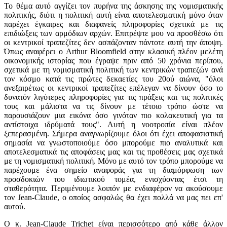
Το θέμα αυτό αγγίζει τον πυρήνα της άσκησης της νομισματικής
πολιτικής, διότι η πολιτική αυτή είναι αποτελεσματική μόνο όταν
παρέχει έγκαιρες και διαφανείς πληροφορίες σχετικά με τις
επιδιώξεις των αρμόδιων αρχών. Επιτρέψτε μου να προσθέσω ότι
οι κεντρικοί τραπεζίτες δεν ασπάζονταν πάντοτε αυτή την άποψη.
Όπως αναφέρει ο Arthur Bloomfield στην κλασική πλέον μελέτη
οικονομικής ιστορίας που έγραψε πριν από 50 χρόνια περίπου,
σχετικά με τη νομισματική πολιτική των κεντρικών τραπεζών ανά
τον κόσμο κατά τις πρώτες δεκαετίες του 20ού αιώνα, "όλοι
ανεξαιρέτως οι κεντρικοί τραπεζίτες επέλεγαν να δίνουν όσο το
δυνατόν λιγότερες πληροφορίες για τις πράξεις και τις πολιτικές
τους και μάλιστα να τις δίνουν με τέτοιο τρόπο ώστε να
παρουσιάζουν μια εικόνα όσο γινόταν πιο κολακευτική για τα
αντίστοιχα ιδρύματά τους". Αυτή η νοοτροπία είναι πλέον
ξεπερασμένη. Σήμερα αναγνωρίζουμε όλοι ότι έχει αποφασιστική
σημασία να γνωστοποιούμε όσο μπορούμε πιο αναλυτικά και
αποτελεσματικά τις αποφάσεις μας και τις προθέσεις μας σχετικά
με τη νομισματική πολιτική. Μόνο με αυτό τον τρόπο μπορούμε να
παρέχουμε ένα σημείο αναφοράς για τη διαμόρφωση των
προσδοκιών του ιδιωτικού τομέα, ενισχύοντας έτσι τη
σταθερότητα. Περιμένουμε λοιπόν με ενδιαφέρον να ακούσουμε
τον Jean-Claude, ο οποίος ασφαλώς θα έχει πολλά να μας πει επ'
αυτού.
Ο κ. Jean-Claude Trichet είναι περισσότερο από κάθε άλλον