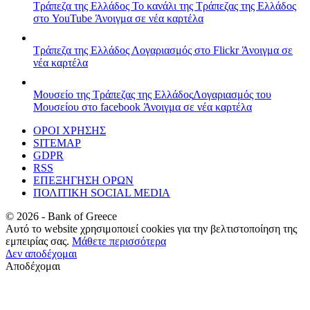
Τράπεζα της Ελλάδος
Το κανάλι της Τράπεζας της Ελλάδος
στο YouTube
Άνοιγμα σε νέα καρτέλα
Τράπεζα της Ελλάδος
Λογαριασμός στο Flickr
Άνοιγμα σε
νέα καρτέλα
Μουσείο της Τράπεζας της Ελλάδος
Λογαριασμός του
Μουσείου στο facebook
Άνοιγμα σε νέα καρτέλα
ΟΡΟΙ ΧΡΗΣΗΣ
SITEMAP
GDPR
RSS
ΕΠΕΞΗΓΗΣΗ ΟΡΩΝ
ΠΟΛΙΤΙΚΗ SOCIAL MEDIA
©
2026
- Bank of Greece
Αυτό το website χρησιμοποιεί cookies για την βελτιστοποίηση της
εμπειρίας σας.
Μάθετε περισσότερα
Δεν αποδέχομαι
Αποδέχομαι