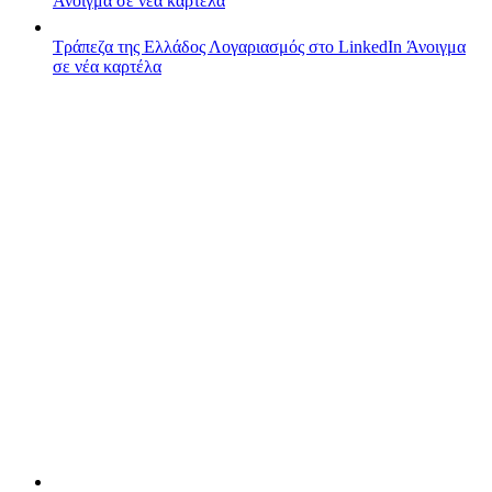
Άνοιγμα σε νέα καρτέλα
Τράπεζα της Ελλάδος
Λογαριασμός στο LinkedIn
Άνοιγμα
σε νέα καρτέλα