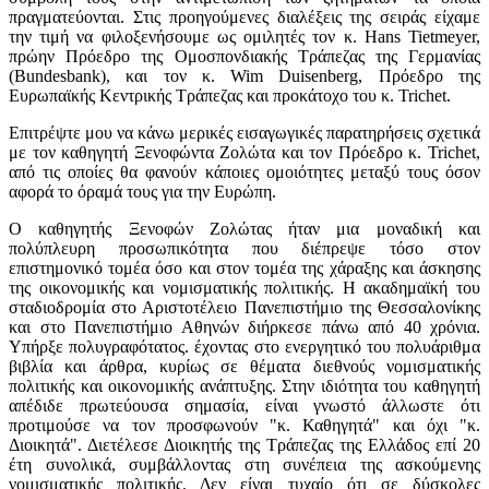
πραγματεύονται. Στις προηγούμενες διαλέξεις της σειράς είχαμε
την τιμή να φιλοξενήσουμε ως ομιλητές τον κ. Hans Tietmeyer,
πρώην Πρόεδρο της Ομοσπονδιακής Τράπεζας της Γερμανίας
(Bundesbank), και τον κ. Wim Duisenberg, Πρόεδρο της
Ευρωπαϊκής Κεντρικής Τράπεζας και προκάτοχο του κ. Trichet.
Επιτρέψτε μου να κάνω μερικές εισαγωγικές παρατηρήσεις σχετικά
με τον καθηγητή Ξενοφώντα Ζολώτα και τον Πρόεδρο κ. Trichet,
από τις οποίες θα φανούν κάποιες ομοιότητες μεταξύ τους όσον
αφορά το όραμά τους για την Ευρώπη.
Ο καθηγητής Ξενοφών Ζολώτας ήταν μια μοναδική και
πολύπλευρη προσωπικότητα που διέπρεψε τόσο στον
επιστημονικό τομέα όσο και στον τομέα της χάραξης και άσκησης
της οικονομικής και νομισματικής πολιτικής. Η ακαδημαϊκή του
σταδιοδρομία στο Αριστοτέλειο Πανεπιστήμιο της Θεσσαλονίκης
και στο Πανεπιστήμιο Αθηνών διήρκεσε πάνω από 40 χρόνια.
Υπήρξε πολυγραφότατος. έχοντας στο ενεργητικό του πολυάριθμα
βιβλία και άρθρα, κυρίως σε θέματα διεθνούς νομισματικής
πολιτικής και οικονομικής ανάπτυξης. Στην ιδιότητα του καθηγητή
απέδιδε πρωτεύουσα σημασία, είναι γνωστό άλλωστε ότι
προτιμούσε να τον προσφωνούν "κ. Καθηγητά" και όχι "κ.
Διοικητά". Διετέλεσε Διοικητής της Τράπεζας της Ελλάδος επί 20
έτη συνολικά, συμβάλλοντας στη συνέπεια της ασκούμενης
νομισματικής πολιτικής. Δεν είναι τυχαίο ότι σε δύσκολες