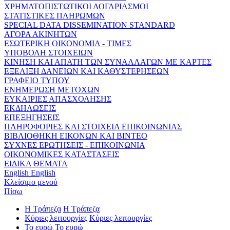
ΧΡΗΜΑΤΟΠΙΣΤΩΤΙΚΟΙ ΛΟΓΑΡΙΑΣΜΟΙ
ΣΤΑΤΙΣΤΙΚΕΣ ΠΛΗΡΩΜΩΝ
SPECIAL DATA DISSEMINATION STANDARD
ΑΓΟΡΑ ΑΚΙΝΗΤΩΝ
ΕΣΩΤΕΡΙΚΗ ΟΙΚΟΝΟΜΙΑ - ΤΙΜΕΣ
ΥΠΟΒΟΛΗ ΣΤΟΙΧΕΙΩΝ
ΚΙΝΗΣΗ ΚΑΙ ΑΠΑΤΗ ΤΩΝ ΣΥΝΑΛΛΑΓΩΝ ΜΕ ΚΑΡΤΕΣ
ΕΞΕΛΙΞΗ ΔΑΝΕΙΩΝ ΚΑΙ ΚΑΘΥΣΤΕΡΗΣΕΩΝ
ΓΡΑΦΕΙΟ ΤΥΠΟΥ
ΕΝΗΜΕΡΩΣΗ ΜΕΤΟΧΩΝ
ΕΥΚΑΙΡΙΕΣ ΑΠΑΣΧΟΛΗΣΗΣ
ΕΚΔΗΛΩΣΕΙΣ
ΕΠΕΞΗΓΗΣΕΙΣ
ΠΛΗΡΟΦΟΡΙΕΣ ΚΑΙ ΣΤΟΙΧΕΙΑ ΕΠΙΚΟΙΝΩΝΙΑΣ
ΒΙΒΛΙΟΘΗΚΗ ΕΙΚΟΝΩΝ ΚΑΙ ΒΙΝΤΕΟ
ΣΥΧΝΕΣ ΕΡΩΤΗΣΕΙΣ - ΕΠΙΚΟΙΝΩΝΙΑ
ΟΙΚΟΝΟΜΙΚΕΣ ΚΑΤΑΣΤΑΣΕΙΣ
ΕΙΔΙΚΑ ΘΕΜΑΤΑ
English
English
Κλείσιμο μενού
Πίσω
Η Τράπεζα
Η Τράπεζα
Κύριες λειτουργίες
Κύριες λειτουργίες
Το ευρώ
Το ευρώ