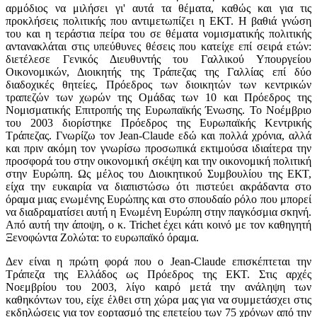
αρμόδιος να μιλήσει γι' αυτά τα θέματα, καθώς και για τις
προκλήσεις πολιτικής που αντιμετωπίζει η ΕΚΤ. Η βαθιά γνώση
του και η τεράστια πείρα του σε θέματα νομισματικής πολιτικής
αντανακλάται στις υπεύθυνες θέσεις που κατείχε επί σειρά ετών:
διετέλεσε Γενικός Διευθυντής του Γαλλικού Υπουργείου
Οικονομικών, Διοικητής της Τράπεζας της Γαλλίας επί δύο
διαδοχικές θητείες, Πρόεδρος των διοικητών των κεντρικών
τραπεζών των χωρών της Ομάδας των 10 και Πρόεδρος της
Νομισματικής Επιτροπής της Ευρωπαϊκής Ένωσης. Το Νοέμβριο
του 2003 διορίστηκε Πρόεδρος της Ευρωπαϊκής Κεντρικής
Τράπεζας. Γνωρίζω τον Jean-Claude εδώ και πολλά χρόνια, αλλά
και πριν ακόμη τον γνωρίσω προσωπικά εκτιμούσα ιδιαίτερα την
προσφορά του στην οικονομική σκέψη και την οικονομική πολιτική
στην Ευρώπη. Ως μέλος του Διοικητικού Συμβουλίου της ΕΚΤ,
είχα την ευκαιρία να διαπιστώσω ότι πιστεύει ακράδαντα στο
όραμα μιας ενωμένης Ευρώπης και στο σπουδαίο ρόλο που μπορεί
να διαδραματίσει αυτή η Ενωμένη Ευρώπη στην παγκόσμια σκηνή.
Από αυτή την άποψη, ο κ. Trichet έχει κάτι κοινό με τον καθηγητή
Ξενοφώντα Ζολώτα: το ευρωπαϊκό όραμα.
Δεν είναι η πρώτη φορά που ο Jean-Claude επισκέπτεται την
Τράπεζα της Ελλάδος ως Πρόεδρος της ΕΚΤ. Στις αρχές
Νοεμβρίου του 2003, λίγο καιρό μετά την ανάληψη των
καθηκόντων του, είχε έλθει στη χώρα μας για να συμμετάσχει στις
εκδηλώσεις για τον εορτασμό της επετείου των 75 χρόνων από την