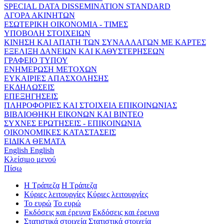
SPECIAL DATA DISSEMINATION STANDARD
ΑΓΟΡΑ ΑΚΙΝΗΤΩΝ
ΕΣΩΤΕΡΙΚΗ ΟΙΚΟΝΟΜΙΑ - ΤΙΜΕΣ
ΥΠΟΒΟΛΗ ΣΤΟΙΧΕΙΩΝ
ΚΙΝΗΣΗ ΚΑΙ ΑΠΑΤΗ ΤΩΝ ΣΥΝΑΛΛΑΓΩΝ ΜΕ ΚΑΡΤΕΣ
ΕΞΕΛΙΞΗ ΔΑΝΕΙΩΝ ΚΑΙ ΚΑΘΥΣΤΕΡΗΣΕΩΝ
ΓΡΑΦΕΙΟ ΤΥΠΟΥ
ΕΝΗΜΕΡΩΣΗ ΜΕΤΟΧΩΝ
ΕΥΚΑΙΡΙΕΣ ΑΠΑΣΧΟΛΗΣΗΣ
ΕΚΔΗΛΩΣΕΙΣ
ΕΠΕΞΗΓΗΣΕΙΣ
ΠΛΗΡΟΦΟΡΙΕΣ ΚΑΙ ΣΤΟΙΧΕΙΑ ΕΠΙΚΟΙΝΩΝΙΑΣ
ΒΙΒΛΙΟΘΗΚΗ ΕΙΚΟΝΩΝ ΚΑΙ ΒΙΝΤΕΟ
ΣΥΧΝΕΣ ΕΡΩΤΗΣΕΙΣ - ΕΠΙΚΟΙΝΩΝΙΑ
ΟΙΚΟΝΟΜΙΚΕΣ ΚΑΤΑΣΤΑΣΕΙΣ
ΕΙΔΙΚΑ ΘΕΜΑΤΑ
English
English
Κλείσιμο μενού
Πίσω
Η Τράπεζα
Η Τράπεζα
Κύριες λειτουργίες
Κύριες λειτουργίες
Το ευρώ
Το ευρώ
Εκδόσεις και έρευνα
Εκδόσεις και έρευνα
Στατιστικά στοιχεία
Στατιστικά στοιχεία