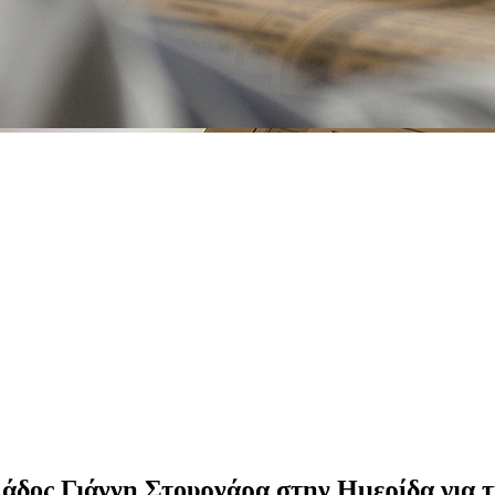
λάδος Γιάννη Στουρνάρα στην Ημερίδα για τ