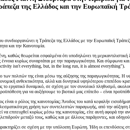
Τράπεζα της Ελλάδος και την Ευρωπαϊκή Τρ
 συνδιοργανώνει η Τράπεζα της Ελλάδος με την Ευρωπαϊκή Τράπεζα
τητα και την Καινοτομία.
η, καθώς θεωρείται εσφαλμένα ότι υποδηλώνει τη μερκαντιλιστική λ
ως έννοια κυρίως συναρτάται με την παραγωγικότητα. Και σύμφωνα κ
ty isn't everything, but, in the long run, it is almost everything”).
εδο των πολιτών της είναι μέσω της αύξησης της παραγωγικότητας. Η
ονομική ανθεκτικότητα, αλλά και δυνητικά υψηλότερου επιπέδου κρατ
ίας το εργατικό δυναμικό, σε σχέση με τον συνολικό πληθυσμό, ακολου
προϋπόθεση για να αυξήσουμε το βιοτικό μας επίπεδο – είναι προϋπόθ
ιος είναι ο ρόλος της καινοτομίας; Άνοδος του κατά κεφαλήν εισοδή
οτελεσματικότερη χρήση των συντελεστών παραγωγής, από την αύξησ
ρεί να επιτευχθεί κυρίως μέσω της καινοτομίας, είτε αυτή αφορά την 
λεπιδρούν μεταξύ τους, καθώς και με άλλους παράγοντες, και οδηγο
αρακτηρίζει σε σχέση με την υπόλοιπη Ευρώπη. Ήδη οι επενδύσεις 