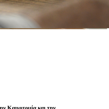
ην Καινοτομία και την