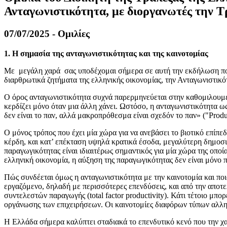
Ανταγωνιστικότητα, με διοργανωτές την 
07/07/2025 - Ομιλίες
1. Η σημασία της ανταγωνιστικότητας και της καινοτομίας
Με μεγάλη χαρά σας υποδέχομαι σήμερα σε αυτή την εκδήλωση που
διαρθρωτικά ζητήματα της ελληνικής οικονομίας, την Ανταγωνιστικό
Ο όρος ανταγωνιστικότητα συχνά παρερμηνεύεται στην καθομιλουμέν
κερδίζει μόνο όταν μια άλλη χάνει. Ωστόσο, η ανταγωνιστικότητα 
δεν είναι το παν, αλλά μακροπρόθεσμα είναι σχεδόν το παν» ("Productivi
Ο μόνος τρόπος που έχει μία χώρα για να ανεβάσει το βιοτικό επίπ
κέρδη, και κατ’ επέκταση υψηλά κρατικά έσοδα, μεγαλύτερη δημοσι
παραγωγικότητας είναι ιδιαιτέρως σημαντικός για μία χώρα της οπο
ελληνική οικονομία, η αύξηση της παραγωγικότητας δεν είναι μόνο 
Πώς συνδέεται όμως η ανταγωνιστικότητα με την καινοτομία και πο
εργαζόμενο, δηλαδή με περισσότερες επενδύσεις, και από την απ
συντελεστών παραγωγής (total factor productivity). Κάτι τέτοιο μπο
οργάνωσης των επιχειρήσεων. Οι καινοτομίες διαφόρων τύπων αλλη
Η Ελλάδα σήμερα καλύπτει σταδιακά το επενδυτικό κενό που την χ