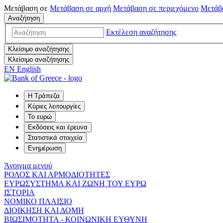
Μετάβαση σε
Μετάβαση σε
αρχή
Μετάβαση σε
περιεχόμενο
Μετάβ
Αναζήτηση
Εκτέλεση αναζήτησης
Κλείσιμο αναζήτησης
Κλείσιμο αναζήτησης
EN
English
Η Τράπεζα
Κύριες λειτουργίες
Το ευρώ
Εκδόσεις και έρευνα
Στατιστικά στοιχεία
Ενημέρωση
Άνοιγμα μενού
ΡΟΛΟΣ ΚΑΙ ΑΡΜΟΔΙΟΤΗΤΕΣ
ΕΥΡΩΣΥΣΤΗΜΑ ΚΑΙ ΖΩΝΗ ΤΟΥ ΕΥΡΩ
ΙΣΤΟΡΙΑ
ΝΟΜΙΚΟ ΠΛΑΙΣΙΟ
ΔΙΟΙΚΗΣΗ ΚΑΙ ΔΟΜΗ
ΒΙΩΣΙΜΟΤΗΤΑ - ΚΟΙΝΩΝΙΚΗ ΕΥΘΥΝΗ