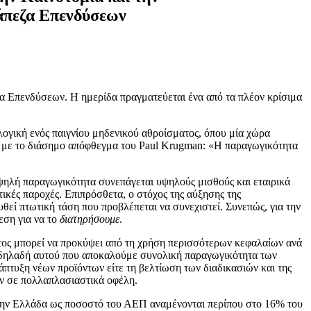
άπεζα Επενδύσεων
 Επενδύσεων. Η ημερίδα πραγματεύεται ένα από τα πλέον κρίσιμα
ογική ενός παιγνίου μηδενικού αθροίσματος, όπου μία χώρα
αι με το διάσημο απόφθεγμα του Paul Krugman: «Η παραγωγικότητα
 υψηλή παραγωγικότητα συνεπάγεται υψηλούς μισθούς και εταιρικά
ικές παροχές. Επιπρόσθετα, ο στόχος της αύξησης της
θεί πτωτική τάση που προβλέπεται να συνεχιστεί. Συνεπώς, για την
εση για να το
διατηρήσουμε
.
ματος μπορεί να προκύψει από τη χρήση περισσότερων κεφαλαίων ανά
η δηλαδή αυτού που αποκαλούμε συνολική παραγωγικότητα των
ανάπτυξη νέων προϊόντων είτε τη βελτίωση των διαδικασιών και της
ύν σε πολλαπλασιαστικά οφέλη.
στην Ελλάδα ως ποσοστό του ΑΕΠ αναμένονται περίπου στο 16% του