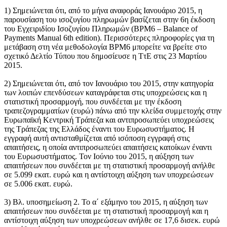
1)
Σημειώνεται ότι, από το μήνα αναφοράς Ιανουάριο 2015, η
παρουσίαση του ισοζυγίου πληρωμών βασίζεται στην 6η έκδοση
του Εγχειριδίου Ισοζυγίου Πληρωμών (BPM6 – Balance of
Payments Manual 6th edition). Περισσότερες πληροφορίες για τη
μετάβαση στη νέα μεθοδολογία BPM6 μπορείτε να βρείτε στο
σχετικό Δελτίο Τύπου που δημοσίευσε η ΤτΕ στις 23 Μαρτίου
2015.
2)
Σημειώνεται ότι, από τον Ιανουάριο του 2015, στην κατηγορία
των λοιπών επενδύσεων καταγράφεται στις υποχρεώσεις και η
στατιστική προσαρμογή, που συνδέεται με την έκδοση
τραπεζογραμματίων (ευρώ) πάνω από την κλείδα συμμετοχής στην
Ευρωπαϊκή Κεντρική Τράπεζα και αντιπροσωπεύει υποχρεώσεις
της Τράπεζας της Ελλάδος έναντι του Ευρωσυστήματος. Η
εγγραφή αυτή αντισταθμίζεται από ισόποση εγγραφή στις
απαιτήσεις, η οποία αντιπροσωπεύει απαιτήσεις κατοίκων έναντι
του Ευρωσυστήματος. Τον Ιούνιο του 2015, η αύξηση των
απαιτήσεων που συνδέεται με τη στατιστική προσαρμογή ανήλθε
σε 5.099 εκατ. ευρώ και η αντίστοιχη αύξηση των υποχρεώσεων
σε 5.006 εκατ. ευρώ.
3)
Βλ. υποσημείωση 2. Το α΄ εξάμηνο του 2015, η αύξηση των
απαιτήσεων που συνδέεται με τη στατιστική προσαρμογή και η
αντίστοιχη αύξηση των υποχρεώσεων ανήλθε σε 17,6 δισεκ. ευρώ