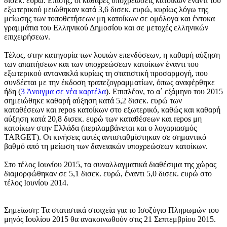
δισεκ. ευρώ. Επίσης, οι καθαρές υποχρεώσεις κατοίκων έναντι του
εξωτερικού μειώθηκαν κατά 3,6 δισεκ. ευρώ, κυρίως λόγω της
μείωσης των τοποθετήσεων μη κατοίκων σε ομόλογα και έντοκα
γραμμάτια του Ελληνικού Δημοσίου και σε μετοχές ελληνικών
επιχειρήσεων.
Τέλος, στην κατηγορία των λοιπών επενδύσεων, η καθαρή αύξηση
των απαιτήσεων και των υποχρεώσεων κατοίκων έναντι του
εξωτερικού αντανακλά κυρίως τη στατιστική προσαρμογή, που
συνδέεται με την έκδοση τραπεζογραμματίων, όπως αναφέρθηκε
ήδη (
3
Άνοιγμα σε νέα καρτέλα
). Επιπλέον, το α΄ εξάμηνο του 2015
σημειώθηκε καθαρή αύξηση κατά 5,2 δισεκ. ευρώ των
καταθέσεων και repos κατοίκων στο εξωτερικό, καθώς και καθαρή
αύξηση κατά 20,8 δισεκ. ευρώ των καταθέσεων και repos μη
κατοίκων στην Ελλάδα (περιλαμβάνεται και ο λογαριασμός
TARGET). Οι κινήσεις αυτές αντισταθμίστηκαν σε σημαντικό
βαθμό από τη μείωση των δανειακών υποχρεώσεων κατοίκων.
Στο
τέλος Ιουνίου 2015
, τα συναλλαγματικά διαθέσιμα της χώρας
διαμορφώθηκαν σε 5,1 δισεκ. ευρώ, έναντι 5,0 δισεκ. ευρώ στο
τέλος Ιουνίου 2014.
Σημείωση
: Τα στατιστικά στοιχεία για το Ισοζύγιο Πληρωμών του
μηνός Ιουλίου 2015 θα ανακοινωθούν στις 21 Σεπτεμβρίου 2015.