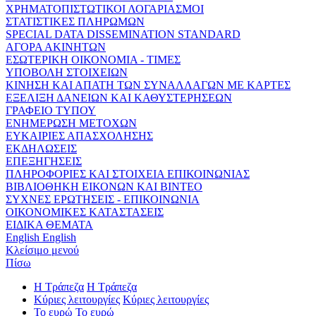
ΧΡΗΜΑΤΟΠΙΣΤΩΤΙΚΟΙ ΛΟΓΑΡΙΑΣΜΟΙ
ΣΤΑΤΙΣΤΙΚΕΣ ΠΛΗΡΩΜΩΝ
SPECIAL DATA DISSEMINATION STANDARD
ΑΓΟΡΑ ΑΚΙΝΗΤΩΝ
ΕΣΩΤΕΡΙΚΗ ΟΙΚΟΝΟΜΙΑ - ΤΙΜΕΣ
ΥΠΟΒΟΛΗ ΣΤΟΙΧΕΙΩΝ
ΚΙΝΗΣΗ ΚΑΙ ΑΠΑΤΗ ΤΩΝ ΣΥΝΑΛΛΑΓΩΝ ΜΕ ΚΑΡΤΕΣ
ΕΞΕΛΙΞΗ ΔΑΝΕΙΩΝ ΚΑΙ ΚΑΘΥΣΤΕΡΗΣΕΩΝ
ΓΡΑΦΕΙΟ ΤΥΠΟΥ
ΕΝΗΜΕΡΩΣΗ ΜΕΤΟΧΩΝ
ΕΥΚΑΙΡΙΕΣ ΑΠΑΣΧΟΛΗΣΗΣ
ΕΚΔΗΛΩΣΕΙΣ
ΕΠΕΞΗΓΗΣΕΙΣ
ΠΛΗΡΟΦΟΡΙΕΣ ΚΑΙ ΣΤΟΙΧΕΙΑ ΕΠΙΚΟΙΝΩΝΙΑΣ
ΒΙΒΛΙΟΘΗΚΗ ΕΙΚΟΝΩΝ ΚΑΙ ΒΙΝΤΕΟ
ΣΥΧΝΕΣ ΕΡΩΤΗΣΕΙΣ - ΕΠΙΚΟΙΝΩΝΙΑ
ΟΙΚΟΝΟΜΙΚΕΣ ΚΑΤΑΣΤΑΣΕΙΣ
ΕΙΔΙΚΑ ΘΕΜΑΤΑ
English
English
Κλείσιμο μενού
Πίσω
Η Τράπεζα
Η Τράπεζα
Κύριες λειτουργίες
Κύριες λειτουργίες
Το ευρώ
Το ευρώ