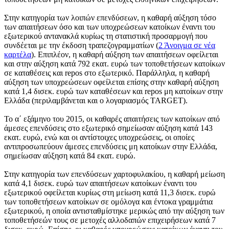
Στην κατηγορία των λοιπών επενδύσεων, η καθαρή αύξηση τόσο
των απαιτήσεων όσο και των υποχρεώσεων κατοίκων έναντι του
εξωτερικού αντανακλά κυρίως τη στατιστική προσαρμογή που
συνδέεται με την έκδοση τραπεζογραμματίων (
2
Άνοιγμα σε νέα
καρτέλα
). Επιπλέον, η καθαρή αύξηση των απαιτήσεων οφείλεται
και στην αύξηση κατά 792 εκατ. ευρώ των τοποθετήσεων κατοίκων
σε καταθέσεις και repos στο εξωτερικό. Παράλληλα, η καθαρή
αύξηση των υποχρεώσεων οφείλεται επίσης στην καθαρή αύξηση
κατά 1,4 δισεκ. ευρώ των καταθέσεων και repos μη κατοίκων στην
Ελλάδα (περιλαμβάνεται και ο λογαριασμός TARGET).
Το
α΄ εξάμηνο του 2015
, οι καθαρές απαιτήσεις των κατοίκων από
άμεσες επενδύσεις στο εξωτερικό σημείωσαν αύξηση κατά 143
εκατ. ευρώ, ενώ και οι αντίστοιχες υποχρεώσεις, οι οποίες
αντιπροσωπεύουν άμεσες επενδύσεις μη κατοίκων στην Ελλάδα,
σημείωσαν αύξηση κατά 84 εκατ. ευρώ.
Στην κατηγορία των επενδύσεων χαρτοφυλακίου, η καθαρή μείωση
κατά 4,1 δισεκ. ευρώ των απαιτήσεων κατοίκων έναντι του
εξωτερικού οφείλεται κυρίως στη μείωση κατά 11,3 δισεκ. ευρώ
των τοποθετήσεων κατοίκων σε ομόλογα και έντοκα γραμμάτια
εξωτερικού, η οποία αντισταθμίστηκε μερικώς από την αύξηση των
τοποθετήσεών τους σε μετοχές αλλοδαπών επιχειρήσεων κατά 7