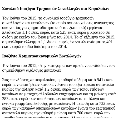
Συνολικό Ισοζύγιο Τρεχουσών Συναλλαγών και Κεφαλαίων
Τον
Ιούνιο του 2015
, το συνολικό ισοζύγιο τρεχουσών
συναλλαγών και κεφαλαίων (το οποίο αντιστοιχεί στις ανάγκες της
οικονομίας για χρηματοδότηση από το εξωτερικό) εμφάνισε
πλεόνασμα 1,1 δισεκ. ευρώ, κατά 525 εκατ. ευρώ μικρότερο σε
σχέση με εκείνο του ίδιου μήνα του 2014. Το α΄ εξάμηνο του 2015,
σημειώθηκε έλλειμμα 1,1 δισεκ. ευρώ, έναντι πλεονάσματος 491
εκατ. ευρώ το ίδιο διάστημα του 2014.
Ισοζύγιο Χρηματοοικονομικών Συναλλαγών
Τον
Ιούνιο του 2015
, στην κατηγορία των άμεσων επενδύσεων δεν
σημειώθηκαν αξιόλογες μεταβολές.
Στις επενδύσεις χαρτοφυλακίου, η καθαρή αύξηση κατά 941 εκατ.
ευρώ των απαιτήσεων κατοίκων έναντι του εξωτερικού αντανακλά
κυρίως την αύξηση κατά 1,2 δισεκ. ευρώ των τοποθετήσεων
κατοίκων σε μετοχές αλλοδαπών επιχειρήσεων και τη μείωση κατά
283 εκατ. ευρώ των τοποθετήσεων κατοίκων σε ομόλογα και
έντοκα γραμμάτια έκδοσης μη κατοίκων. Η μείωση κατά 732 εκατ.
ευρώ των καθαρών υποχρεώσεων κατοίκων έναντι του εξωτερικού
αντανακλά κυρίως την καθαρή μείωση κατά 700 εκατ. ευρώ των
τοποθετήσεων μη κατοίκων σε μετοχές ελληνικών επιχειρήσεων.