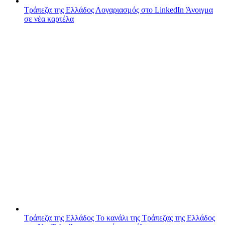
Τράπεζα της Ελλάδος
Λογαριασμός στο LinkedIn
Άνοιγμα
σε νέα καρτέλα
Τράπεζα της Ελλάδος
Το κανάλι της Τράπεζας της Ελλάδος