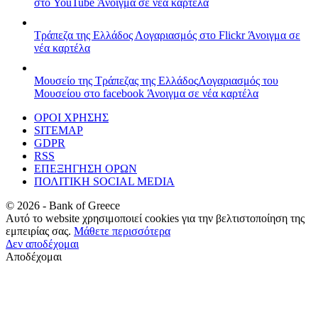
στο YouTube
Άνοιγμα σε νέα καρτέλα
Τράπεζα της Ελλάδος
Λογαριασμός στο Flickr
Άνοιγμα σε
νέα καρτέλα
Μουσείο της Τράπεζας της Ελλάδος
Λογαριασμός του
Μουσείου στο facebook
Άνοιγμα σε νέα καρτέλα
ΟΡΟΙ ΧΡΗΣΗΣ
SITEMAP
GDPR
RSS
ΕΠΕΞΗΓΗΣΗ ΟΡΩΝ
ΠΟΛΙΤΙΚΗ SOCIAL MEDIA
©
2026
- Bank of Greece
Αυτό το website χρησιμοποιεί cookies για την βελτιστοποίηση της
εμπειρίας σας.
Μάθετε περισσότερα
Δεν αποδέχομαι
Αποδέχομαι