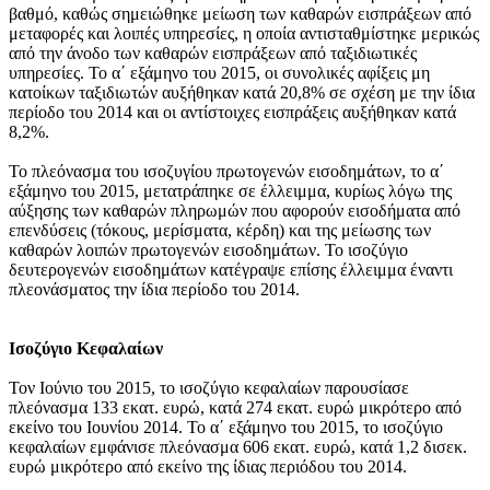
βαθμό, καθώς σημειώθηκε μείωση των καθαρών εισπράξεων από
μεταφορές και λοιπές υπηρεσίες, η οποία αντισταθμίστηκε μερικώς
από την άνοδο των καθαρών εισπράξεων από ταξιδιωτικές
υπηρεσίες. Το α΄ εξάμηνο του 2015, οι συνολικές αφίξεις μη
κατοίκων ταξιδιωτών αυξήθηκαν κατά 20,8% σε σχέση με την ίδια
περίοδο του 2014 και οι αντίστοιχες εισπράξεις αυξήθηκαν κατά
8,2%.
Το πλεόνασμα του ισοζυγίου πρωτογενών εισοδημάτων, το α΄
εξάμηνο του 2015, μετατράπηκε σε έλλειμμα, κυρίως λόγω της
αύξησης των καθαρών πληρωμών που αφορούν εισοδήματα από
επενδύσεις (τόκους, μερίσματα, κέρδη) και της μείωσης των
καθαρών λοιπών πρωτογενών εισοδημάτων. Το ισοζύγιο
δευτερογενών εισοδημάτων κατέγραψε επίσης έλλειμμα έναντι
πλεονάσματος την ίδια περίοδο του 2014.
Ισοζύγιο Κεφαλαίων
Τον
Ιούνιο του 2015
, το ισοζύγιο κεφαλαίων παρουσίασε
πλεόνασμα 133 εκατ. ευρώ, κατά 274 εκατ. ευρώ μικρότερο από
εκείνο του Ιουνίου 2014. Το
α΄ εξάμηνο του 2015
, το ισοζύγιο
κεφαλαίων εμφάνισε πλεόνασμα 606 εκατ. ευρώ, κατά 1,2 δισεκ.
ευρώ μικρότερο από εκείνο της ίδιας περιόδου του 2014.