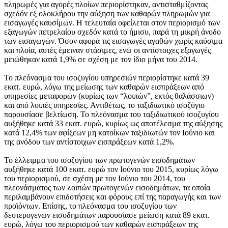
πληρωμές για αγορές πλοίων περιορίστηκαν, αντισταθμίζοντας
σχεδόν εξ ολοκλήρου την αύξηση των καθαρών πληρωμών για
εισαγωγές καυσίμων. Η τελευταία οφείλεται στον περιορισμό των
εξαγωγών πετρελαίου σχεδόν κατά το ήμισυ, παρά τη μικρή άνοδο
των εισαγωγών. Όσον αφορά τις εισαγωγές αγαθών χωρίς καύσιμα
και πλοία, αυτές έμειναν στάσιμες, ενώ οι αντίστοιχες εξαγωγές
μειώθηκαν κατά 1,9% σε σχέση με τον ίδιο μήνα του 2014.
Το πλεόνασμα του ισοζυγίου υπηρεσιών περιορίστηκε κατά 39
εκατ. ευρώ, λόγω της μείωσης των καθαρών εισπράξεων από
υπηρεσίες μεταφορών (κυρίως των “λοιπών”, εκτός θαλάσσιων)
και από λοιπές υπηρεσίες. Αντιθέτως, το ταξιδιωτικό ισοζύγιο
παρουσίασε βελτίωση. Το πλεόνασμα του ταξιδιωτικού ισοζυγίου
αυξήθηκε κατά 33 εκατ. ευρώ, κυρίως ως αποτέλεσμα της αύξησης
κατά 12,4% των αφίξεων μη κατοίκων ταξιδιωτών τον Ιούνιο και
της ανόδου των αντίστοιχων εισπράξεων κατά 1,2%.
Το έλλειμμα του ισοζυγίου των πρωτογενών εισοδημάτων
αυξήθηκε κατά 100 εκατ. ευρώ τον Ιούνιο του 2015, κυρίως λόγω
του περιορισμού, σε σχέση με τον Ιούνιο του 2014, του
πλεονάσματος των λοιπών πρωτογενών εισοδημάτων, τα οποία
περιλαμβάνουν επιδοτήσεις και φόρους επί της παραγωγής και των
προϊόντων. Επίσης, το πλεόνασμα του ισοζυγίου των
δευτερογενών εισοδημάτων παρουσίασε μείωση κατά 89 εκατ.
ευρώ, λόγω του περιορισμού των καθαρών εισπράξεων της