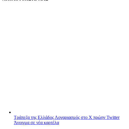
Τράπεζα της Ελλάδος
Λογαριασμός στο X πρώην Twitter
Άνοιγμα σε νέα καρτέλα