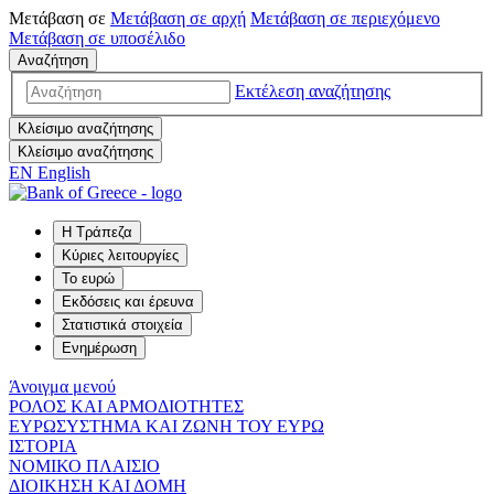
Μετάβαση σε
Μετάβαση σε
αρχή
Μετάβαση σε
περιεχόμενο
Μετάβαση σε
υποσέλιδο
Αναζήτηση
Εκτέλεση αναζήτησης
Κλείσιμο αναζήτησης
Κλείσιμο αναζήτησης
EN
English
Η Τράπεζα
Κύριες λειτουργίες
Το ευρώ
Εκδόσεις και έρευνα
Στατιστικά στοιχεία
Ενημέρωση
Άνοιγμα μενού
ΡΟΛΟΣ ΚΑΙ ΑΡΜΟΔΙΟΤΗΤΕΣ
ΕΥΡΩΣΥΣΤΗΜΑ ΚΑΙ ΖΩΝΗ ΤΟΥ ΕΥΡΩ
ΙΣΤΟΡΙΑ
ΝΟΜΙΚΟ ΠΛΑΙΣΙΟ
ΔΙΟΙΚΗΣΗ ΚΑΙ ΔΟΜΗ