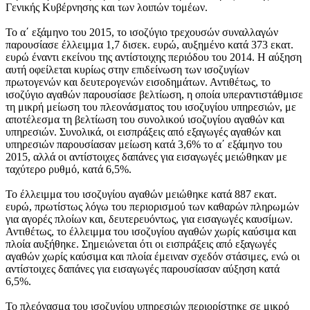
Γενικής Κυβέρνησης και των λοιπών τομέων.
Το
α΄ εξάμηνο του 2015,
το ισοζύγιο τρεχουσών συναλλαγών
παρουσίασε έλλειμμα 1,7 δισεκ. ευρώ, αυξημένο κατά 373 εκατ.
ευρώ έναντι εκείνου της αντίστοιχης περιόδου του 2014. Η αύξηση
αυτή οφείλεται κυρίως στην επιδείνωση των ισοζυγίων
πρωτογενών και δευτερογενών εισοδημάτων. Αντιθέτως, το
ισοζύγιο αγαθών παρουσίασε βελτίωση, η οποία υπεραντιστάθμισε
τη μικρή μείωση του πλεονάσματος του ισοζυγίου υπηρεσιών, με
αποτέλεσμα τη βελτίωση του συνολικού ισοζυγίου αγαθών και
υπηρεσιών. Συνολικά, οι εισπράξεις από εξαγωγές αγαθών και
υπηρεσιών παρουσίασαν μείωση κατά 3,6% το α΄ εξάμηνο του
2015, αλλά οι αντίστοιχες δαπάνες για εισαγωγές μειώθηκαν με
ταχύτερο ρυθμό, κατά 6,5%.
Το έλλειμμα του ισοζυγίου αγαθών μειώθηκε κατά 887 εκατ.
ευρώ, πρωτίστως λόγω του περιορισμού των καθαρών πληρωμών
για αγορές πλοίων και, δευτερευόντως, για εισαγωγές καυσίμων.
Αντιθέτως, το έλλειμμα του ισοζυγίου αγαθών χωρίς καύσιμα και
πλοία αυξήθηκε. Σημειώνεται ότι οι εισπράξεις από εξαγωγές
αγαθών χωρίς καύσιμα και πλοία έμειναν σχεδόν στάσιμες, ενώ οι
αντίστοιχες δαπάνες για εισαγωγές παρουσίασαν αύξηση κατά
6,5%.
Το πλεόνασμα του ισοζυγίου υπηρεσιών περιορίστηκε σε μικρό