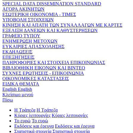
SPECIAL DATA DISSEMINATION STANDARD
ΑΓΟΡΑ ΑΚΙΝΗΤΩΝ
ΕΣΩΤΕΡΙΚΗ ΟΙΚΟΝΟΜΙΑ - ΤΙΜΕΣ
ΥΠΟΒΟΛΗ ΣΤΟΙΧΕΙΩΝ
ΚΙΝΗΣΗ ΚΑΙ ΑΠΑΤΗ ΤΩΝ ΣΥΝΑΛΛΑΓΩΝ ΜΕ ΚΑΡΤΕΣ
ΕΞΕΛΙΞΗ ΔΑΝΕΙΩΝ ΚΑΙ ΚΑΘΥΣΤΕΡΗΣΕΩΝ
ΓΡΑΦΕΙΟ ΤΥΠΟΥ
ΕΝΗΜΕΡΩΣΗ ΜΕΤΟΧΩΝ
ΕΥΚΑΙΡΙΕΣ ΑΠΑΣΧΟΛΗΣΗΣ
ΕΚΔΗΛΩΣΕΙΣ
ΕΠΕΞΗΓΗΣΕΙΣ
ΠΛΗΡΟΦΟΡΙΕΣ ΚΑΙ ΣΤΟΙΧΕΙΑ ΕΠΙΚΟΙΝΩΝΙΑΣ
ΒΙΒΛΙΟΘΗΚΗ ΕΙΚΟΝΩΝ ΚΑΙ ΒΙΝΤΕΟ
ΣΥΧΝΕΣ ΕΡΩΤΗΣΕΙΣ - ΕΠΙΚΟΙΝΩΝΙΑ
ΟΙΚΟΝΟΜΙΚΕΣ ΚΑΤΑΣΤΑΣΕΙΣ
ΕΙΔΙΚΑ ΘΕΜΑΤΑ
English
English
Κλείσιμο μενού
Πίσω
Η Τράπεζα
Η Τράπεζα
Κύριες λειτουργίες
Κύριες λειτουργίες
Το ευρώ
Το ευρώ
Εκδόσεις και έρευνα
Εκδόσεις και έρευνα
Στατιστικά στοιχεία
Στατιστικά στοιχεία