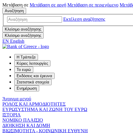
Μετάβαση σε
Μετάβαση σε
αρχή
Μετάβαση σε
περιεχόμενο
Μετάβ
Αναζήτηση
Εκτέλεση αναζήτησης
Κλείσιμο αναζήτησης
Κλείσιμο αναζήτησης
EN
English
Η Τράπεζα
Κύριες λειτουργίες
Το ευρώ
Εκδόσεις και έρευνα
Στατιστικά στοιχεία
Ενημέρωση
Άνοιγμα μενού
ΡΟΛΟΣ ΚΑΙ ΑΡΜΟΔΙΟΤΗΤΕΣ
ΕΥΡΩΣΥΣΤΗΜΑ ΚΑΙ ΖΩΝΗ ΤΟΥ ΕΥΡΩ
ΙΣΤΟΡΙΑ
ΝΟΜΙΚΟ ΠΛΑΙΣΙΟ
ΔΙΟΙΚΗΣΗ ΚΑΙ ΔΟΜΗ
ΒΙΩΣΙΜΟΤΗΤΑ - ΚΟΙΝΩΝΙΚΗ ΕΥΘΥΝΗ