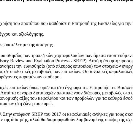
 χρήση του προτύπου που καθόρισε η Επιτροπή της Βασιλείας για την
γχου και αξιολόγησης.
ως αποτέλεσμα της άσκησης.
αισθησίας των τραπεζικών χαρτοφυλακίων των άμεσα εποπτευόμενων
rvisory Review and Evaluation Process - SREP). Αυτή η άσκηση προσ
νοήσει την ευαισθησία (από πλευράς επιτοκίου) των στοιχείων ενεργ
 σε υποθετικές μεταβολές των επιτοκίων. Οι συνολικές κεφαλαιακές 
παράγοντες παραμένουν σταθεροί.
ές επιτοκίων όπως ορίζεται στο έγγραφο της Επιτροπής της Βασιλείας γ
. Αυτά τα σενάρια διαταραχών αποτυπώνουν διάφορες μεταβολές στο ε
κονομικής αξίας του κεφαλαίου και των προβολών για τα καθαρά έσοδα
πιτοκίων στη ζώνη του ευρώ.
 Στην απόφαση SREP του 2017 οι κεφαλαιακές ανάγκες για τους σκοπ
ν της άσκησης, αλλά θα διαμορφωθούν λαμβανομένης υπόψη της σχετ