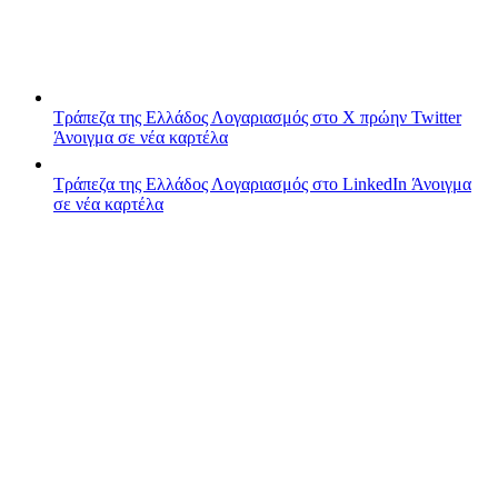
Τράπεζα της Ελλάδος
Λογαριασμός στο X πρώην Twitter
Άνοιγμα σε νέα καρτέλα
Τράπεζα της Ελλάδος
Λογαριασμός στο LinkedIn
Άνοιγμα
σε νέα καρτέλα