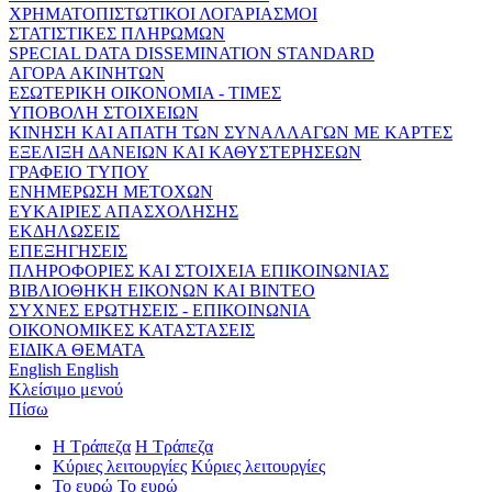
ΧΡΗΜΑΤΟΠΙΣΤΩΤΙΚΟΙ ΛΟΓΑΡΙΑΣΜΟΙ
ΣΤΑΤΙΣΤΙΚΕΣ ΠΛΗΡΩΜΩΝ
SPECIAL DATA DISSEMINATION STANDARD
ΑΓΟΡΑ ΑΚΙΝΗΤΩΝ
ΕΣΩΤΕΡΙΚΗ ΟΙΚΟΝΟΜΙΑ - ΤΙΜΕΣ
ΥΠΟΒΟΛΗ ΣΤΟΙΧΕΙΩΝ
ΚΙΝΗΣΗ ΚΑΙ ΑΠΑΤΗ ΤΩΝ ΣΥΝΑΛΛΑΓΩΝ ΜΕ ΚΑΡΤΕΣ
ΕΞΕΛΙΞΗ ΔΑΝΕΙΩΝ ΚΑΙ ΚΑΘΥΣΤΕΡΗΣΕΩΝ
ΓΡΑΦΕΙΟ ΤΥΠΟΥ
ΕΝΗΜΕΡΩΣΗ ΜΕΤΟΧΩΝ
ΕΥΚΑΙΡΙΕΣ ΑΠΑΣΧΟΛΗΣΗΣ
ΕΚΔΗΛΩΣΕΙΣ
ΕΠΕΞΗΓΗΣΕΙΣ
ΠΛΗΡΟΦΟΡΙΕΣ ΚΑΙ ΣΤΟΙΧΕΙΑ ΕΠΙΚΟΙΝΩΝΙΑΣ
ΒΙΒΛΙΟΘΗΚΗ ΕΙΚΟΝΩΝ ΚΑΙ ΒΙΝΤΕΟ
ΣΥΧΝΕΣ ΕΡΩΤΗΣΕΙΣ - ΕΠΙΚΟΙΝΩΝΙΑ
ΟΙΚΟΝΟΜΙΚΕΣ ΚΑΤΑΣΤΑΣΕΙΣ
ΕΙΔΙΚΑ ΘΕΜΑΤΑ
English
English
Κλείσιμο μενού
Πίσω
Η Τράπεζα
Η Τράπεζα
Κύριες λειτουργίες
Κύριες λειτουργίες
Το ευρώ
Το ευρώ