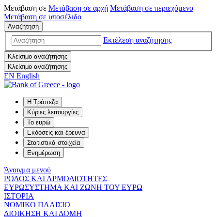
Μετάβαση σε
Μετάβαση σε
αρχή
Μετάβαση σε
περιεχόμενο
Μετάβαση σε
υποσέλιδο
Αναζήτηση
Εκτέλεση αναζήτησης
Κλείσιμο αναζήτησης
Κλείσιμο αναζήτησης
EN
English
Η Τράπεζα
Κύριες λειτουργίες
Το ευρώ
Εκδόσεις και έρευνα
Στατιστικά στοιχεία
Ενημέρωση
Άνοιγμα μενού
ΡΟΛΟΣ ΚΑΙ ΑΡΜΟΔΙΟΤΗΤΕΣ
ΕΥΡΩΣΥΣΤΗΜΑ ΚΑΙ ΖΩΝΗ ΤΟΥ ΕΥΡΩ
ΙΣΤΟΡΙΑ
ΝΟΜΙΚΟ ΠΛΑΙΣΙΟ
ΔΙΟΙΚΗΣΗ ΚΑΙ ΔΟΜΗ