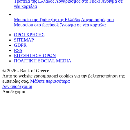
Τράπεζα της Ελλάδος
Λογαριασμός στο Flickr
Άνοιγμα σε
νέα καρτέλα
Μουσείο της Τράπεζας της Ελλάδος
Λογαριασμός του
Μουσείου στο facebook
Άνοιγμα σε νέα καρτέλα
ΟΡΟΙ ΧΡΗΣΗΣ
SITEMAP
GDPR
RSS
ΕΠΕΞΗΓΗΣΗ ΟΡΩΝ
ΠΟΛΙΤΙΚΗ SOCIAL MEDIA
©
2026
- Bank of Greece
Αυτό το website χρησιμοποιεί cookies για την βελτιστοποίηση της
εμπειρίας σας.
Μάθετε περισσότερα
Δεν αποδέχομαι
Αποδέχομαι