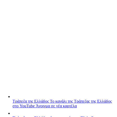
Τράπεζα της Ελλάδος
Το κανάλι της Τράπεζας της Ελλάδος
στο YouTube
Άνοιγμα σε νέα καρτέλα