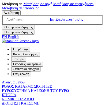
Μετάβαση σε
Μετάβαση σε
αρχή
Μετάβαση σε
περιεχόμενο
Μετάβαση σε
υποσέλιδο
Αναζήτηση
Εκτέλεση αναζήτησης
Κλείσιμο αναζήτησης
Κλείσιμο αναζήτησης
EN
English
Η Τράπεζα
Κύριες λειτουργίες
Το ευρώ
Εκδόσεις και έρευνα
Στατιστικά στοιχεία
Ενημέρωση
Άνοιγμα μενού
ΡΟΛΟΣ ΚΑΙ ΑΡΜΟΔΙΟΤΗΤΕΣ
ΕΥΡΩΣΥΣΤΗΜΑ ΚΑΙ ΖΩΝΗ ΤΟΥ ΕΥΡΩ
ΙΣΤΟΡΙΑ
ΝΟΜΙΚΟ ΠΛΑΙΣΙΟ
ΔΙΟΙΚΗΣΗ ΚΑΙ ΔΟΜΗ