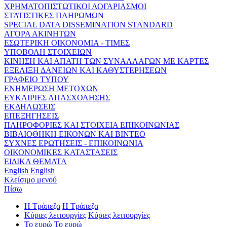
ΧΡΗΜΑΤΟΠΙΣΤΩΤΙΚΟΙ ΛΟΓΑΡΙΑΣΜΟΙ
ΣΤΑΤΙΣΤΙΚΕΣ ΠΛΗΡΩΜΩΝ
SPECIAL DATA DISSEMINATION STANDARD
ΑΓΟΡΑ ΑΚΙΝΗΤΩΝ
ΕΣΩΤΕΡΙΚΗ ΟΙΚΟΝΟΜΙΑ - ΤΙΜΕΣ
ΥΠΟΒΟΛΗ ΣΤΟΙΧΕΙΩΝ
ΚΙΝΗΣΗ ΚΑΙ ΑΠΑΤΗ ΤΩΝ ΣΥΝΑΛΛΑΓΩΝ ΜΕ ΚΑΡΤΕΣ
ΕΞΕΛΙΞΗ ΔΑΝΕΙΩΝ ΚΑΙ ΚΑΘΥΣΤΕΡΗΣΕΩΝ
ΓΡΑΦΕΙΟ ΤΥΠΟΥ
ΕΝΗΜΕΡΩΣΗ ΜΕΤΟΧΩΝ
ΕΥΚΑΙΡΙΕΣ ΑΠΑΣΧΟΛΗΣΗΣ
ΕΚΔΗΛΩΣΕΙΣ
ΕΠΕΞΗΓΗΣΕΙΣ
ΠΛΗΡΟΦΟΡΙΕΣ ΚΑΙ ΣΤΟΙΧΕΙΑ ΕΠΙΚΟΙΝΩΝΙΑΣ
ΒΙΒΛΙΟΘΗΚΗ ΕΙΚΟΝΩΝ ΚΑΙ ΒΙΝΤΕΟ
ΣΥΧΝΕΣ ΕΡΩΤΗΣΕΙΣ - ΕΠΙΚΟΙΝΩΝΙΑ
ΟΙΚΟΝΟΜΙΚΕΣ ΚΑΤΑΣΤΑΣΕΙΣ
ΕΙΔΙΚΑ ΘΕΜΑΤΑ
English
English
Κλείσιμο μενού
Πίσω
Η Τράπεζα
Η Τράπεζα
Κύριες λειτουργίες
Κύριες λειτουργίες
Το ευρώ
Το ευρώ