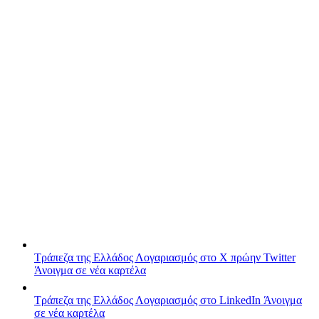
Τράπεζα της Ελλάδος
Λογαριασμός στο X πρώην Twitter
Άνοιγμα σε νέα καρτέλα
Τράπεζα της Ελλάδος
Λογαριασμός στο LinkedIn
Άνοιγμα
σε νέα καρτέλα