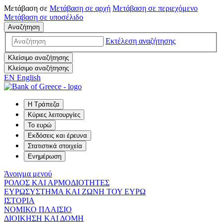
Μετάβαση σε
Μετάβαση σε
αρχή
Μετάβαση σε
περιεχόμενο
Μετάβαση σε
υποσέλιδο
Αναζήτηση
Εκτέλεση αναζήτησης
Κλείσιμο αναζήτησης
Κλείσιμο αναζήτησης
EN
English
Η Τράπεζα
Κύριες λειτουργίες
Το ευρώ
Εκδόσεις και έρευνα
Στατιστικά στοιχεία
Ενημέρωση
Άνοιγμα μενού
ΡΟΛΟΣ ΚΑΙ ΑΡΜΟΔΙΟΤΗΤΕΣ
ΕΥΡΩΣΥΣΤΗΜΑ ΚΑΙ ΖΩΝΗ ΤΟΥ ΕΥΡΩ
ΙΣΤΟΡΙΑ
ΝΟΜΙΚΟ ΠΛΑΙΣΙΟ
ΔΙΟΙΚΗΣΗ ΚΑΙ ΔΟΜΗ