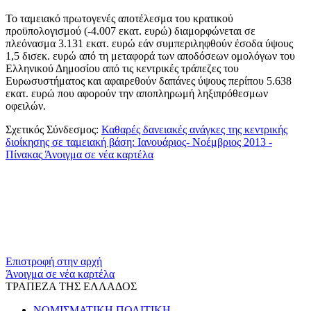
Το ταμειακό πρωτογενές αποτέλεσμα του κρατικού
προϋπολογισμού (-4.007 εκατ. ευρώ) διαμορφώνεται σε
πλεόνασμα 3.131 εκατ. ευρώ εάν συμπεριληφθούν έσοδα ύψους
1,5 δισεκ. ευρώ από τη μεταφορά των αποδόσεων ομολόγων του
Ελληνικού Δημοσίου από τις κεντρικές τράπεζες του
Ευρωσυστήματος και αφαιρεθούν δαπάνες ύψους περίπου 5.638
εκατ. ευρώ που αφορούν την αποπληρωμή ληξιπρόθεσμων
οφειλών.
Σχετικός Σύνδεσμος:
Καθαρές δανειακές ανάγκες της κεντρικής
διοίκησης σε ταμειακή βάση: Ιανουάριος- Νοέμβριος 2013 -
Πίνακας
Άνοιγμα σε νέα καρτέλα
​​
Επιστροφή στην αρχή
Άνοιγμα σε νέα καρτέλα
ΤΡΑΠΕΖΑ ΤΗΣ ΕΛΛΑΔΟΣ
ΝΟΜΙΣΜΑΤΙΚΗ ΠΟΛΙΤΙΚΗ