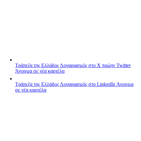
Τράπεζα της Ελλάδος
Λογαριασμός στο X πρώην Twitter
Άνοιγμα σε νέα καρτέλα
Τράπεζα της Ελλάδος
Λογαριασμός στο LinkedIn
Άνοιγμα
σε νέα καρτέλα