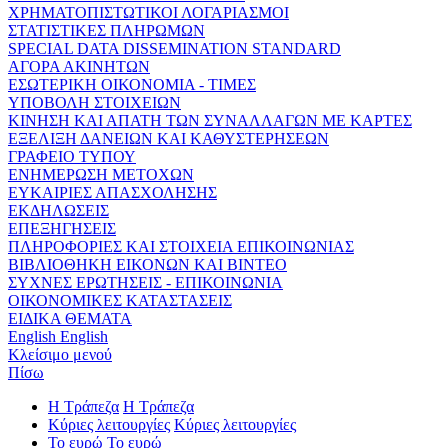
ΧΡΗΜΑΤΟΠΙΣΤΩΤΙΚΟΙ ΛΟΓΑΡΙΑΣΜΟΙ
ΣΤΑΤΙΣΤΙΚΕΣ ΠΛΗΡΩΜΩΝ
SPECIAL DATA DISSEMINATION STANDARD
ΑΓΟΡΑ ΑΚΙΝΗΤΩΝ
ΕΣΩΤΕΡΙΚΗ ΟΙΚΟΝΟΜΙΑ - ΤΙΜΕΣ
ΥΠΟΒΟΛΗ ΣΤΟΙΧΕΙΩΝ
ΚΙΝΗΣΗ ΚΑΙ ΑΠΑΤΗ ΤΩΝ ΣΥΝΑΛΛΑΓΩΝ ΜΕ ΚΑΡΤΕΣ
ΕΞΕΛΙΞΗ ΔΑΝΕΙΩΝ ΚΑΙ ΚΑΘΥΣΤΕΡΗΣΕΩΝ
ΓΡΑΦΕΙΟ ΤΥΠΟΥ
ΕΝΗΜΕΡΩΣΗ ΜΕΤΟΧΩΝ
ΕΥΚΑΙΡΙΕΣ ΑΠΑΣΧΟΛΗΣΗΣ
ΕΚΔΗΛΩΣΕΙΣ
ΕΠΕΞΗΓΗΣΕΙΣ
ΠΛΗΡΟΦΟΡΙΕΣ ΚΑΙ ΣΤΟΙΧΕΙΑ ΕΠΙΚΟΙΝΩΝΙΑΣ
ΒΙΒΛΙΟΘΗΚΗ ΕΙΚΟΝΩΝ ΚΑΙ ΒΙΝΤΕΟ
ΣΥΧΝΕΣ ΕΡΩΤΗΣΕΙΣ - ΕΠΙΚΟΙΝΩΝΙΑ
ΟΙΚΟΝΟΜΙΚΕΣ ΚΑΤΑΣΤΑΣΕΙΣ
ΕΙΔΙΚΑ ΘΕΜΑΤΑ
English
English
Κλείσιμο μενού
Πίσω
Η Τράπεζα
Η Τράπεζα
Κύριες λειτουργίες
Κύριες λειτουργίες
Το ευρώ
Το ευρώ