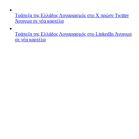
Τράπεζα της Ελλάδος
Λογαριασμός στο X πρώην Twitter
Άνοιγμα σε νέα καρτέλα
Τράπεζα της Ελλάδος
Λογαριασμός στο LinkedIn
Άνοιγμα
σε νέα καρτέλα