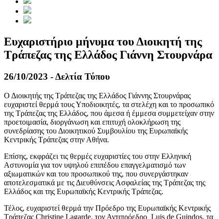
Ευχαριστήριο μήνυμα του Διοικητή της
Τράπεζας της Ελλάδος Γιάννη Στουρνάρα
26/10/2023 - Δελτία Τύπου
Ο Διοικητής της Τράπεζας της Ελλάδος Γιάννης Στουρνάρας
ευχαριστεί θερμά τους Υποδιοικητές, τα στελέχη και το προσωπικό
της Τράπεζας της Ελλάδος, που άμεσα ή έμμεσα συμμετείχαν στην
προετοιμασία, διοργάνωση και επιτυχή ολοκλήρωση της
συνεδρίασης του Διοικητικού Συμβουλίου της Ευρωπαϊκής
Κεντρικής Τράπεζας στην Αθήνα.
Επίσης, εκφράζει τις θερμές ευχαριστίες του στην Ελληνική
Αστυνομία για τον υψηλού επιπέδου επαγγελματισμό των
αξιωματικών και του προσωπικού της, που συνεργάστηκαν
αποτελεσματικά με τις Διευθύνσεις Ασφαλείας της Τράπεζας της
Ελλάδος και της Ευρωπαϊκής Κεντρικής Τράπεζας.
Τέλος, ευχαριστεί θερμά την Πρόεδρο της Ευρωπαϊκής Κεντρικής
Τράπεζας Christine Lagarde, τον Αντιπρόεδρο Luis de Guindos, τα