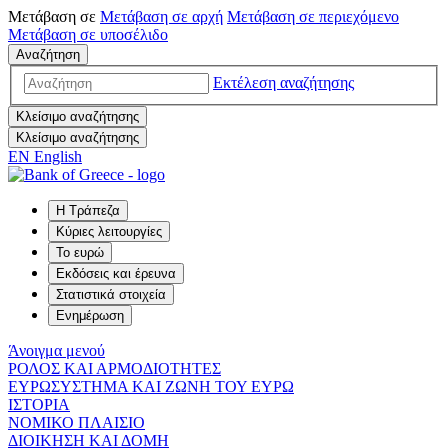
Μετάβαση σε
Μετάβαση σε
αρχή
Μετάβαση σε
περιεχόμενο
Μετάβαση σε
υποσέλιδο
Αναζήτηση
Εκτέλεση αναζήτησης
Κλείσιμο αναζήτησης
Κλείσιμο αναζήτησης
EN
English
Η Τράπεζα
Κύριες λειτουργίες
Το ευρώ
Εκδόσεις και έρευνα
Στατιστικά στοιχεία
Ενημέρωση
Άνοιγμα μενού
ΡΟΛΟΣ ΚΑΙ ΑΡΜΟΔΙΟΤΗΤΕΣ
ΕΥΡΩΣΥΣΤΗΜΑ ΚΑΙ ΖΩΝΗ ΤΟΥ ΕΥΡΩ
ΙΣΤΟΡΙΑ
ΝΟΜΙΚΟ ΠΛΑΙΣΙΟ
ΔΙΟΙΚΗΣΗ ΚΑΙ ΔΟΜΗ