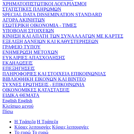
ΧΡΗΜΑΤΟΠΙΣΤΩΤΙΚΟΙ ΛΟΓΑΡΙΑΣΜΟΙ
ΣΤΑΤΙΣΤΙΚΕΣ ΠΛΗΡΩΜΩΝ
SPECIAL DATA DISSEMINATION STANDARD
ΑΓΟΡΑ ΑΚΙΝΗΤΩΝ
ΕΣΩΤΕΡΙΚΗ ΟΙΚΟΝΟΜΙΑ - ΤΙΜΕΣ
ΥΠΟΒΟΛΗ ΣΤΟΙΧΕΙΩΝ
ΚΙΝΗΣΗ ΚΑΙ ΑΠΑΤΗ ΤΩΝ ΣΥΝΑΛΛΑΓΩΝ ΜΕ ΚΑΡΤΕΣ
ΕΞΕΛΙΞΗ ΔΑΝΕΙΩΝ ΚΑΙ ΚΑΘΥΣΤΕΡΗΣΕΩΝ
ΓΡΑΦΕΙΟ ΤΥΠΟΥ
ΕΝΗΜΕΡΩΣΗ ΜΕΤΟΧΩΝ
ΕΥΚΑΙΡΙΕΣ ΑΠΑΣΧΟΛΗΣΗΣ
ΕΚΔΗΛΩΣΕΙΣ
ΕΠΕΞΗΓΗΣΕΙΣ
ΠΛΗΡΟΦΟΡΙΕΣ ΚΑΙ ΣΤΟΙΧΕΙΑ ΕΠΙΚΟΙΝΩΝΙΑΣ
ΒΙΒΛΙΟΘΗΚΗ ΕΙΚΟΝΩΝ ΚΑΙ ΒΙΝΤΕΟ
ΣΥΧΝΕΣ ΕΡΩΤΗΣΕΙΣ - ΕΠΙΚΟΙΝΩΝΙΑ
ΟΙΚΟΝΟΜΙΚΕΣ ΚΑΤΑΣΤΑΣΕΙΣ
ΕΙΔΙΚΑ ΘΕΜΑΤΑ
English
English
Κλείσιμο μενού
Πίσω
Η Τράπεζα
Η Τράπεζα
Κύριες λειτουργίες
Κύριες λειτουργίες
Το ευρώ
Το ευρώ