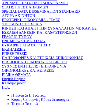
ΧΡΗΜΑΤΟΠΙΣΤΩΤΙΚΟΙ ΛΟΓΑΡΙΑΣΜΟΙ
ΣΤΑΤΙΣΤΙΚΕΣ ΠΛΗΡΩΜΩΝ
SPECIAL DATA DISSEMINATION STANDARD
ΑΓΟΡΑ ΑΚΙΝΗΤΩΝ
ΕΣΩΤΕΡΙΚΗ ΟΙΚΟΝΟΜΙΑ - ΤΙΜΕΣ
ΥΠΟΒΟΛΗ ΣΤΟΙΧΕΙΩΝ
ΚΙΝΗΣΗ ΚΑΙ ΑΠΑΤΗ ΤΩΝ ΣΥΝΑΛΛΑΓΩΝ ΜΕ ΚΑΡΤΕΣ
ΕΞΕΛΙΞΗ ΔΑΝΕΙΩΝ ΚΑΙ ΚΑΘΥΣΤΕΡΗΣΕΩΝ
ΓΡΑΦΕΙΟ ΤΥΠΟΥ
ΕΝΗΜΕΡΩΣΗ ΜΕΤΟΧΩΝ
ΕΥΚΑΙΡΙΕΣ ΑΠΑΣΧΟΛΗΣΗΣ
ΕΚΔΗΛΩΣΕΙΣ
ΕΠΕΞΗΓΗΣΕΙΣ
ΠΛΗΡΟΦΟΡΙΕΣ ΚΑΙ ΣΤΟΙΧΕΙΑ ΕΠΙΚΟΙΝΩΝΙΑΣ
ΒΙΒΛΙΟΘΗΚΗ ΕΙΚΟΝΩΝ ΚΑΙ ΒΙΝΤΕΟ
ΣΥΧΝΕΣ ΕΡΩΤΗΣΕΙΣ - ΕΠΙΚΟΙΝΩΝΙΑ
ΟΙΚΟΝΟΜΙΚΕΣ ΚΑΤΑΣΤΑΣΕΙΣ
ΕΙΔΙΚΑ ΘΕΜΑΤΑ
English
English
Κλείσιμο μενού
Πίσω
Η Τράπεζα
Η Τράπεζα
Κύριες λειτουργίες
Κύριες λειτουργίες
Το ευρώ
Το ευρώ