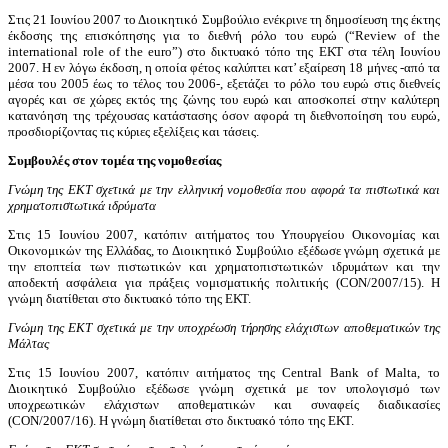
Στις 21 Ιουνίου 2007 το Διοικητικό Συμβούλιο ενέκρινε τη δημοσίευση της έκτης
έκδοσης της επισκόπησης για το διεθνή ρόλο του ευρώ (“Review of the
international role of the euro”) στο δικτυακό τόπο της ΕΚΤ στα τέλη Ιουνίου
2007. Η εν λόγω έκδοση, η οποία φέτος καλύπτει κατ’ εξαίρεση 18 μήνες -από τα
μέσα του 2005 έως το τέλος του 2006-, εξετάζει το ρόλο του ευρώ στις διεθνείς
αγορές και σε χώρες εκτός της ζώνης του ευρώ και αποσκοπεί στην καλύτερη
κατανόηση της τρέχουσας κατάστασης όσον αφορά τη διεθνοποίηση του ευρώ,
προσδιορίζοντας τις κύριες εξελίξεις και τάσεις.
Συμβουλές στον τομέα της νομοθεσίας
Γνώμη της ΕΚΤ σχετικά με την ελληνική νομοθεσία που αφορά τα πιστωτικά και
χρηματοπιστωτικά ιδρύματα
Στις 15 Ιουνίου 2007, κατόπιν αιτήματος του Υπουργείου Οικονομίας και
Οικονομικών της Ελλάδας, το Διοικητικό Συμβούλιο εξέδωσε γνώμη σχετικά με
την εποπτεία των πιστωτικών και χρηματοπιστωτικών ιδρυμάτων και την
αποδεκτή ασφάλεια για πράξεις νομισματικής πολιτικής (CON/2007/15). Η
γνώμη διατίθεται στο δικτυακό τόπο της ΕΚΤ.
Γνώμη της ΕΚΤ σχετικά με την υποχρέωση τήρησης ελάχιστων αποθεματικών της
Μάλτας
Στις 15 Ιουνίου 2007, κατόπιν αιτήματος της Central Bank of Malta, το
Διοικητικό Συμβούλιο εξέδωσε γνώμη σχετικά με τον υπολογισμό των
υποχρεωτικών ελάχιστων αποθεματικών και συναφείς διαδικασίες
(CON/2007/16). Η γνώμη διατίθεται στο δικτυακό τόπο της ΕΚΤ.