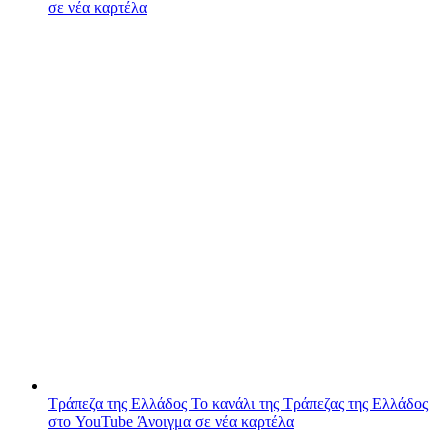
σε νέα καρτέλα
Τράπεζα της Ελλάδος
Το κανάλι της Τράπεζας της Ελλάδος
στο YouTube
Άνοιγμα σε νέα καρτέλα