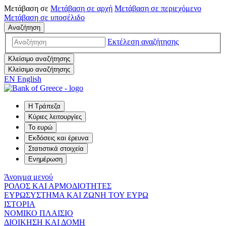
Μετάβαση σε
Μετάβαση σε
αρχή
Μετάβαση σε
περιεχόμενο
Μετάβαση σε
υποσέλιδο
Αναζήτηση
Εκτέλεση αναζήτησης
Κλείσιμο αναζήτησης
Κλείσιμο αναζήτησης
EN
English
Η Τράπεζα
Κύριες λειτουργίες
Το ευρώ
Εκδόσεις και έρευνα
Στατιστικά στοιχεία
Ενημέρωση
Άνοιγμα μενού
ΡΟΛΟΣ ΚΑΙ ΑΡΜΟΔΙΟΤΗΤΕΣ
ΕΥΡΩΣΥΣΤΗΜΑ ΚΑΙ ΖΩΝΗ ΤΟΥ ΕΥΡΩ
ΙΣΤΟΡΙΑ
ΝΟΜΙΚΟ ΠΛΑΙΣΙΟ
ΔΙΟΙΚΗΣΗ ΚΑΙ ΔΟΜΗ