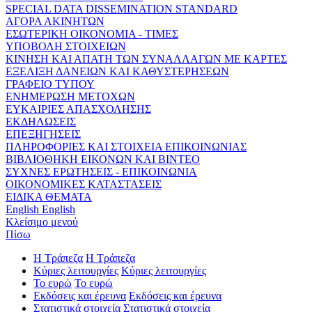
SPECIAL DATA DISSEMINATION STANDARD
ΑΓΟΡΑ ΑΚΙΝΗΤΩΝ
ΕΣΩΤΕΡΙΚΗ ΟΙΚΟΝΟΜΙΑ - ΤΙΜΕΣ
ΥΠΟΒΟΛΗ ΣΤΟΙΧΕΙΩΝ
ΚΙΝΗΣΗ ΚΑΙ ΑΠΑΤΗ ΤΩΝ ΣΥΝΑΛΛΑΓΩΝ ΜΕ ΚΑΡΤΕΣ
ΕΞΕΛΙΞΗ ΔΑΝΕΙΩΝ ΚΑΙ ΚΑΘΥΣΤΕΡΗΣΕΩΝ
ΓΡΑΦΕΙΟ ΤΥΠΟΥ
ΕΝΗΜΕΡΩΣΗ ΜΕΤΟΧΩΝ
ΕΥΚΑΙΡΙΕΣ ΑΠΑΣΧΟΛΗΣΗΣ
ΕΚΔΗΛΩΣΕΙΣ
ΕΠΕΞΗΓΗΣΕΙΣ
ΠΛΗΡΟΦΟΡΙΕΣ ΚΑΙ ΣΤΟΙΧΕΙΑ ΕΠΙΚΟΙΝΩΝΙΑΣ
ΒΙΒΛΙΟΘΗΚΗ ΕΙΚΟΝΩΝ ΚΑΙ ΒΙΝΤΕΟ
ΣΥΧΝΕΣ ΕΡΩΤΗΣΕΙΣ - ΕΠΙΚΟΙΝΩΝΙΑ
ΟΙΚΟΝΟΜΙΚΕΣ ΚΑΤΑΣΤΑΣΕΙΣ
ΕΙΔΙΚΑ ΘΕΜΑΤΑ
English
English
Κλείσιμο μενού
Πίσω
Η Τράπεζα
Η Τράπεζα
Κύριες λειτουργίες
Κύριες λειτουργίες
Το ευρώ
Το ευρώ
Εκδόσεις και έρευνα
Εκδόσεις και έρευνα
Στατιστικά στοιχεία
Στατιστικά στοιχεία