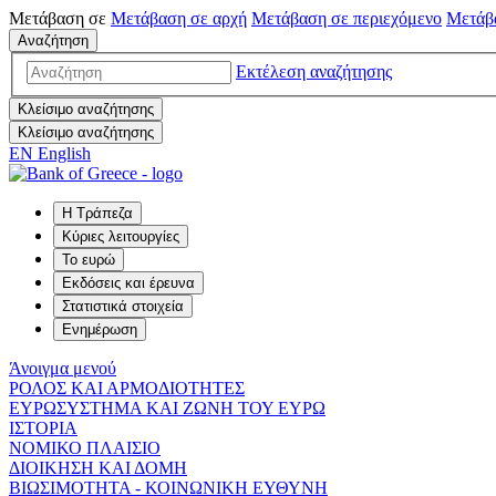
Μετάβαση σε
Μετάβαση σε
αρχή
Μετάβαση σε
περιεχόμενο
Μετάβ
Αναζήτηση
Εκτέλεση αναζήτησης
Κλείσιμο αναζήτησης
Κλείσιμο αναζήτησης
EN
English
Η Τράπεζα
Κύριες λειτουργίες
Το ευρώ
Εκδόσεις και έρευνα
Στατιστικά στοιχεία
Ενημέρωση
Άνοιγμα μενού
ΡΟΛΟΣ ΚΑΙ ΑΡΜΟΔΙΟΤΗΤΕΣ
ΕΥΡΩΣΥΣΤΗΜΑ ΚΑΙ ΖΩΝΗ ΤΟΥ ΕΥΡΩ
ΙΣΤΟΡΙΑ
ΝΟΜΙΚΟ ΠΛΑΙΣΙΟ
ΔΙΟΙΚΗΣΗ ΚΑΙ ΔΟΜΗ
ΒΙΩΣΙΜΟΤΗΤΑ - ΚΟΙΝΩΝΙΚΗ ΕΥΘΥΝΗ