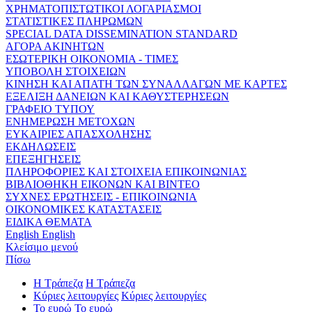
ΧΡΗΜΑΤΟΠΙΣΤΩΤΙΚΟΙ ΛΟΓΑΡΙΑΣΜΟΙ
ΣΤΑΤΙΣΤΙΚΕΣ ΠΛΗΡΩΜΩΝ
SPECIAL DATA DISSEMINATION STANDARD
ΑΓΟΡΑ ΑΚΙΝΗΤΩΝ
ΕΣΩΤΕΡΙΚΗ ΟΙΚΟΝΟΜΙΑ - ΤΙΜΕΣ
ΥΠΟΒΟΛΗ ΣΤΟΙΧΕΙΩΝ
ΚΙΝΗΣΗ ΚΑΙ ΑΠΑΤΗ ΤΩΝ ΣΥΝΑΛΛΑΓΩΝ ΜΕ ΚΑΡΤΕΣ
ΕΞΕΛΙΞΗ ΔΑΝΕΙΩΝ ΚΑΙ ΚΑΘΥΣΤΕΡΗΣΕΩΝ
ΓΡΑΦΕΙΟ ΤΥΠΟΥ
ΕΝΗΜΕΡΩΣΗ ΜΕΤΟΧΩΝ
ΕΥΚΑΙΡΙΕΣ ΑΠΑΣΧΟΛΗΣΗΣ
ΕΚΔΗΛΩΣΕΙΣ
ΕΠΕΞΗΓΗΣΕΙΣ
ΠΛΗΡΟΦΟΡΙΕΣ ΚΑΙ ΣΤΟΙΧΕΙΑ ΕΠΙΚΟΙΝΩΝΙΑΣ
ΒΙΒΛΙΟΘΗΚΗ ΕΙΚΟΝΩΝ ΚΑΙ ΒΙΝΤΕΟ
ΣΥΧΝΕΣ ΕΡΩΤΗΣΕΙΣ - ΕΠΙΚΟΙΝΩΝΙΑ
ΟΙΚΟΝΟΜΙΚΕΣ ΚΑΤΑΣΤΑΣΕΙΣ
ΕΙΔΙΚΑ ΘΕΜΑΤΑ
English
English
Κλείσιμο μενού
Πίσω
Η Τράπεζα
Η Τράπεζα
Κύριες λειτουργίες
Κύριες λειτουργίες
Το ευρώ
Το ευρώ