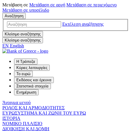
Μετάβαση σε
Μετάβαση σε
αρχή
Μετάβαση σε
περιεχόμενο
Μετάβαση σε
υποσέλιδο
Αναζήτηση
Εκτέλεση αναζήτησης
Κλείσιμο αναζήτησης
Κλείσιμο αναζήτησης
EN
English
Η Τράπεζα
Κύριες λειτουργίες
Το ευρώ
Εκδόσεις και έρευνα
Στατιστικά στοιχεία
Ενημέρωση
Άνοιγμα μενού
ΡΟΛΟΣ ΚΑΙ ΑΡΜΟΔΙΟΤΗΤΕΣ
ΕΥΡΩΣΥΣΤΗΜΑ ΚΑΙ ΖΩΝΗ ΤΟΥ ΕΥΡΩ
ΙΣΤΟΡΙΑ
ΝΟΜΙΚΟ ΠΛΑΙΣΙΟ
ΔΙΟΙΚΗΣΗ ΚΑΙ ΔΟΜΗ