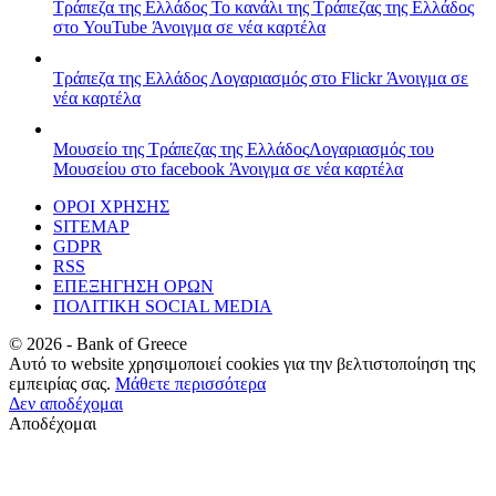
Τράπεζα της Ελλάδος
Το κανάλι της Τράπεζας της Ελλάδος
στο YouTube
Άνοιγμα σε νέα καρτέλα
Τράπεζα της Ελλάδος
Λογαριασμός στο Flickr
Άνοιγμα σε
νέα καρτέλα
Μουσείο της Τράπεζας της Ελλάδος
Λογαριασμός του
Μουσείου στο facebook
Άνοιγμα σε νέα καρτέλα
ΟΡΟΙ ΧΡΗΣΗΣ
SITEMAP
GDPR
RSS
ΕΠΕΞΗΓΗΣΗ ΟΡΩΝ
ΠΟΛΙΤΙΚΗ SOCIAL MEDIA
©
2026
- Bank of Greece
Αυτό το website χρησιμοποιεί cookies για την βελτιστοποίηση της
εμπειρίας σας.
Μάθετε περισσότερα
Δεν αποδέχομαι
Αποδέχομαι