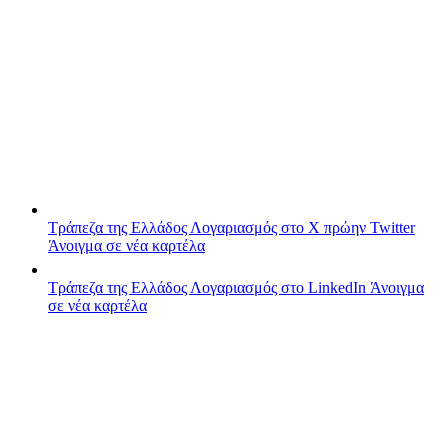
Τράπεζα της Ελλάδος
Λογαριασμός στο X πρώην Twitter
Άνοιγμα σε νέα καρτέλα
Τράπεζα της Ελλάδος
Λογαριασμός στο LinkedIn
Άνοιγμα
σε νέα καρτέλα