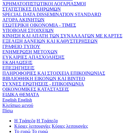
ΧΡΗΜΑΤΟΠΙΣΤΩΤΙΚΟΙ ΛΟΓΑΡΙΑΣΜΟΙ
ΣΤΑΤΙΣΤΙΚΕΣ ΠΛΗΡΩΜΩΝ
SPECIAL DATA DISSEMINATION STANDARD
ΑΓΟΡΑ ΑΚΙΝΗΤΩΝ
ΕΣΩΤΕΡΙΚΗ ΟΙΚΟΝΟΜΙΑ - ΤΙΜΕΣ
ΥΠΟΒΟΛΗ ΣΤΟΙΧΕΙΩΝ
ΚΙΝΗΣΗ ΚΑΙ ΑΠΑΤΗ ΤΩΝ ΣΥΝΑΛΛΑΓΩΝ ΜΕ ΚΑΡΤΕΣ
ΕΞΕΛΙΞΗ ΔΑΝΕΙΩΝ ΚΑΙ ΚΑΘΥΣΤΕΡΗΣΕΩΝ
ΓΡΑΦΕΙΟ ΤΥΠΟΥ
ΕΝΗΜΕΡΩΣΗ ΜΕΤΟΧΩΝ
ΕΥΚΑΙΡΙΕΣ ΑΠΑΣΧΟΛΗΣΗΣ
ΕΚΔΗΛΩΣΕΙΣ
ΕΠΕΞΗΓΗΣΕΙΣ
ΠΛΗΡΟΦΟΡΙΕΣ ΚΑΙ ΣΤΟΙΧΕΙΑ ΕΠΙΚΟΙΝΩΝΙΑΣ
ΒΙΒΛΙΟΘΗΚΗ ΕΙΚΟΝΩΝ ΚΑΙ ΒΙΝΤΕΟ
ΣΥΧΝΕΣ ΕΡΩΤΗΣΕΙΣ - ΕΠΙΚΟΙΝΩΝΙΑ
ΟΙΚΟΝΟΜΙΚΕΣ ΚΑΤΑΣΤΑΣΕΙΣ
ΕΙΔΙΚΑ ΘΕΜΑΤΑ
English
English
Κλείσιμο μενού
Πίσω
Η Τράπεζα
Η Τράπεζα
Κύριες λειτουργίες
Κύριες λειτουργίες
Το ευρώ
Το ευρώ