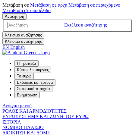
Μετάβαση σε
Μετάβαση σε
αρχή
Μετάβαση σε
περιεχόμενο
Μετάβαση σε
υποσέλιδο
Αναζήτηση
Εκτέλεση αναζήτησης
Κλείσιμο αναζήτησης
Κλείσιμο αναζήτησης
EN
English
Η Τράπεζα
Κύριες λειτουργίες
Το ευρώ
Εκδόσεις και έρευνα
Στατιστικά στοιχεία
Ενημέρωση
Άνοιγμα μενού
ΡΟΛΟΣ ΚΑΙ ΑΡΜΟΔΙΟΤΗΤΕΣ
ΕΥΡΩΣΥΣΤΗΜΑ ΚΑΙ ΖΩΝΗ ΤΟΥ ΕΥΡΩ
ΙΣΤΟΡΙΑ
ΝΟΜΙΚΟ ΠΛΑΙΣΙΟ
ΔΙΟΙΚΗΣΗ ΚΑΙ ΔΟΜΗ