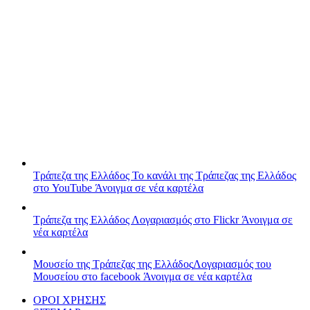
Τράπεζα της Ελλάδος
Το κανάλι της Τράπεζας της Ελλάδος
στο YouTube
Άνοιγμα σε νέα καρτέλα
Τράπεζα της Ελλάδος
Λογαριασμός στο Flickr
Άνοιγμα σε
νέα καρτέλα
Μουσείο της Τράπεζας της Ελλάδος
Λογαριασμός του
Μουσείου στο facebook
Άνοιγμα σε νέα καρτέλα
ΟΡΟΙ ΧΡΗΣΗΣ