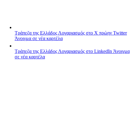
Τράπεζα της Ελλάδος
Λογαριασμός στο X πρώην Twitter
Άνοιγμα σε νέα καρτέλα
Τράπεζα της Ελλάδος
Λογαριασμός στο LinkedIn
Άνοιγμα
σε νέα καρτέλα