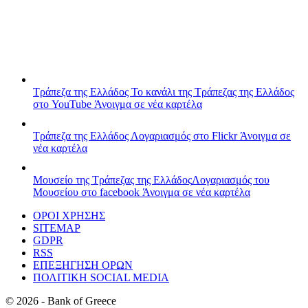
Τράπεζα της Ελλάδος
Το κανάλι της Τράπεζας της Ελλάδος
στο YouTube
Άνοιγμα σε νέα καρτέλα
Τράπεζα της Ελλάδος
Λογαριασμός στο Flickr
Άνοιγμα σε
νέα καρτέλα
Μουσείο της Τράπεζας της Ελλάδος
Λογαριασμός του
Μουσείου στο facebook
Άνοιγμα σε νέα καρτέλα
ΟΡΟΙ ΧΡΗΣΗΣ
SITEMAP
GDPR
RSS
ΕΠΕΞΗΓΗΣΗ ΟΡΩΝ
ΠΟΛΙΤΙΚΗ SOCIAL MEDIA
©
2026
- Bank of Greece