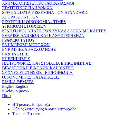
ΧΡΗΜΑΤΟΠΙΣΤΩΤΙΚΟΙ ΛΟΓΑΡΙΑΣΜΟΙ
ΣΤΑΤΙΣΤΙΚΕΣ ΠΛΗΡΩΜΩΝ
SPECIAL DATA DISSEMINATION STANDARD
ΑΓΟΡΑ ΑΚΙΝΗΤΩΝ
ΕΣΩΤΕΡΙΚΗ ΟΙΚΟΝΟΜΙΑ - ΤΙΜΕΣ
ΥΠΟΒΟΛΗ ΣΤΟΙΧΕΙΩΝ
ΚΙΝΗΣΗ ΚΑΙ ΑΠΑΤΗ ΤΩΝ ΣΥΝΑΛΛΑΓΩΝ ΜΕ ΚΑΡΤΕΣ
ΕΞΕΛΙΞΗ ΔΑΝΕΙΩΝ ΚΑΙ ΚΑΘΥΣΤΕΡΗΣΕΩΝ
ΓΡΑΦΕΙΟ ΤΥΠΟΥ
ΕΝΗΜΕΡΩΣΗ ΜΕΤΟΧΩΝ
ΕΥΚΑΙΡΙΕΣ ΑΠΑΣΧΟΛΗΣΗΣ
ΕΚΔΗΛΩΣΕΙΣ
ΕΠΕΞΗΓΗΣΕΙΣ
ΠΛΗΡΟΦΟΡΙΕΣ ΚΑΙ ΣΤΟΙΧΕΙΑ ΕΠΙΚΟΙΝΩΝΙΑΣ
ΒΙΒΛΙΟΘΗΚΗ ΕΙΚΟΝΩΝ ΚΑΙ ΒΙΝΤΕΟ
ΣΥΧΝΕΣ ΕΡΩΤΗΣΕΙΣ - ΕΠΙΚΟΙΝΩΝΙΑ
ΟΙΚΟΝΟΜΙΚΕΣ ΚΑΤΑΣΤΑΣΕΙΣ
ΕΙΔΙΚΑ ΘΕΜΑΤΑ
English
English
Κλείσιμο μενού
Πίσω
Η Τράπεζα
Η Τράπεζα
Κύριες λειτουργίες
Κύριες λειτουργίες
Το ευρώ
Το ευρώ