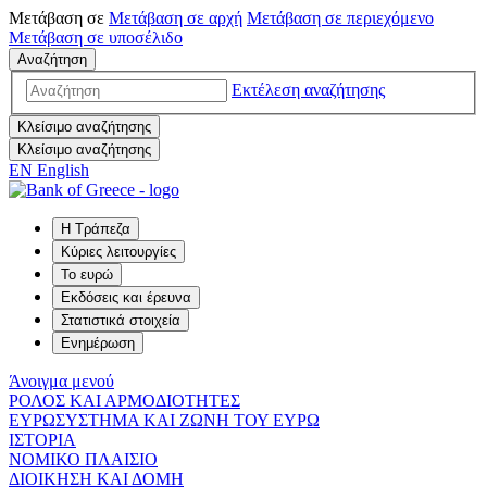
Μετάβαση σε
Μετάβαση σε
αρχή
Μετάβαση σε
περιεχόμενο
Μετάβαση σε
υποσέλιδο
Αναζήτηση
Εκτέλεση αναζήτησης
Κλείσιμο αναζήτησης
Κλείσιμο αναζήτησης
EN
English
Η Τράπεζα
Κύριες λειτουργίες
Το ευρώ
Εκδόσεις και έρευνα
Στατιστικά στοιχεία
Ενημέρωση
Άνοιγμα μενού
ΡΟΛΟΣ ΚΑΙ ΑΡΜΟΔΙΟΤΗΤΕΣ
ΕΥΡΩΣΥΣΤΗΜΑ ΚΑΙ ΖΩΝΗ ΤΟΥ ΕΥΡΩ
ΙΣΤΟΡΙΑ
ΝΟΜΙΚΟ ΠΛΑΙΣΙΟ
ΔΙΟΙΚΗΣΗ ΚΑΙ ΔΟΜΗ