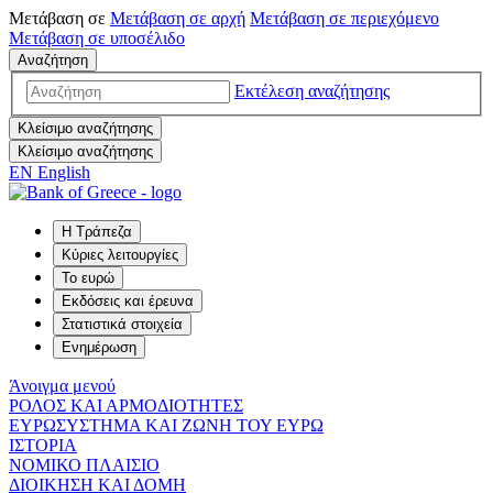
Μετάβαση σε
Μετάβαση σε
αρχή
Μετάβαση σε
περιεχόμενο
Μετάβαση σε
υποσέλιδο
Αναζήτηση
Εκτέλεση αναζήτησης
Κλείσιμο αναζήτησης
Κλείσιμο αναζήτησης
EN
English
Η Τράπεζα
Κύριες λειτουργίες
Το ευρώ
Εκδόσεις και έρευνα
Στατιστικά στοιχεία
Ενημέρωση
Άνοιγμα μενού
ΡΟΛΟΣ ΚΑΙ ΑΡΜΟΔΙΟΤΗΤΕΣ
ΕΥΡΩΣΥΣΤΗΜΑ ΚΑΙ ΖΩΝΗ ΤΟΥ ΕΥΡΩ
ΙΣΤΟΡΙΑ
ΝΟΜΙΚΟ ΠΛΑΙΣΙΟ
ΔΙΟΙΚΗΣΗ ΚΑΙ ΔΟΜΗ