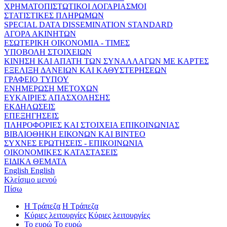
ΧΡΗΜΑΤΟΠΙΣΤΩΤΙΚΟΙ ΛΟΓΑΡΙΑΣΜΟΙ
ΣΤΑΤΙΣΤΙΚΕΣ ΠΛΗΡΩΜΩΝ
SPECIAL DATA DISSEMINATION STANDARD
ΑΓΟΡΑ ΑΚΙΝΗΤΩΝ
ΕΣΩΤΕΡΙΚΗ ΟΙΚΟΝΟΜΙΑ - ΤΙΜΕΣ
ΥΠΟΒΟΛΗ ΣΤΟΙΧΕΙΩΝ
ΚΙΝΗΣΗ ΚΑΙ ΑΠΑΤΗ ΤΩΝ ΣΥΝΑΛΛΑΓΩΝ ΜΕ ΚΑΡΤΕΣ
ΕΞΕΛΙΞΗ ΔΑΝΕΙΩΝ ΚΑΙ ΚΑΘΥΣΤΕΡΗΣΕΩΝ
ΓΡΑΦΕΙΟ ΤΥΠΟΥ
ΕΝΗΜΕΡΩΣΗ ΜΕΤΟΧΩΝ
ΕΥΚΑΙΡΙΕΣ ΑΠΑΣΧΟΛΗΣΗΣ
ΕΚΔΗΛΩΣΕΙΣ
ΕΠΕΞΗΓΗΣΕΙΣ
ΠΛΗΡΟΦΟΡΙΕΣ ΚΑΙ ΣΤΟΙΧΕΙΑ ΕΠΙΚΟΙΝΩΝΙΑΣ
ΒΙΒΛΙΟΘΗΚΗ ΕΙΚΟΝΩΝ ΚΑΙ ΒΙΝΤΕΟ
ΣΥΧΝΕΣ ΕΡΩΤΗΣΕΙΣ - ΕΠΙΚΟΙΝΩΝΙΑ
ΟΙΚΟΝΟΜΙΚΕΣ ΚΑΤΑΣΤΑΣΕΙΣ
ΕΙΔΙΚΑ ΘΕΜΑΤΑ
English
English
Κλείσιμο μενού
Πίσω
Η Τράπεζα
Η Τράπεζα
Κύριες λειτουργίες
Κύριες λειτουργίες
Το ευρώ
Το ευρώ