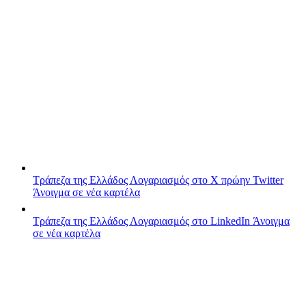
Τράπεζα της Ελλάδος
Λογαριασμός στο X πρώην Twitter
Άνοιγμα σε νέα καρτέλα
Τράπεζα της Ελλάδος
Λογαριασμός στο LinkedIn
Άνοιγμα
σε νέα καρτέλα