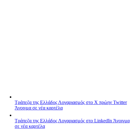
Τράπεζα της Ελλάδος
Λογαριασμός στο X πρώην Twitter
Άνοιγμα σε νέα καρτέλα
Τράπεζα της Ελλάδος
Λογαριασμός στο LinkedIn
Άνοιγμα
σε νέα καρτέλα