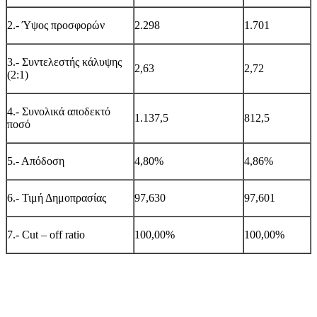
2.- Ύψος προσφορών
2
.
298
1
.
701
3.- Συντελεστής κάλυψης
2
,
63
2,
72
(2:1)
4.- Συνολικά αποδεκτό
1.137,5
812,5
ποσό
5.- Απόδοση
4,
80%
4,
86%
6.- Τιμή Δημοπρασίας
9
7
,
630
9
7
,
601
7.-
Cut
–
off
ratio
100
,00
%
100,00
%