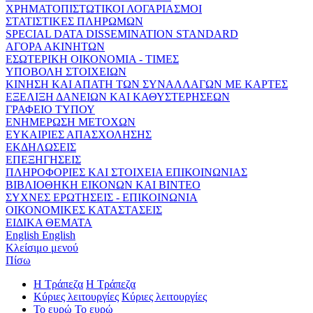
ΧΡΗΜΑΤΟΠΙΣΤΩΤΙΚΟΙ ΛΟΓΑΡΙΑΣΜΟΙ
ΣΤΑΤΙΣΤΙΚΕΣ ΠΛΗΡΩΜΩΝ
SPECIAL DATA DISSEMINATION STANDARD
ΑΓΟΡΑ ΑΚΙΝΗΤΩΝ
ΕΣΩΤΕΡΙΚΗ ΟΙΚΟΝΟΜΙΑ - ΤΙΜΕΣ
ΥΠΟΒΟΛΗ ΣΤΟΙΧΕΙΩΝ
ΚΙΝΗΣΗ ΚΑΙ ΑΠΑΤΗ ΤΩΝ ΣΥΝΑΛΛΑΓΩΝ ΜΕ ΚΑΡΤΕΣ
ΕΞΕΛΙΞΗ ΔΑΝΕΙΩΝ ΚΑΙ ΚΑΘΥΣΤΕΡΗΣΕΩΝ
ΓΡΑΦΕΙΟ ΤΥΠΟΥ
ΕΝΗΜΕΡΩΣΗ ΜΕΤΟΧΩΝ
ΕΥΚΑΙΡΙΕΣ ΑΠΑΣΧΟΛΗΣΗΣ
ΕΚΔΗΛΩΣΕΙΣ
ΕΠΕΞΗΓΗΣΕΙΣ
ΠΛΗΡΟΦΟΡΙΕΣ ΚΑΙ ΣΤΟΙΧΕΙΑ ΕΠΙΚΟΙΝΩΝΙΑΣ
ΒΙΒΛΙΟΘΗΚΗ ΕΙΚΟΝΩΝ ΚΑΙ ΒΙΝΤΕΟ
ΣΥΧΝΕΣ ΕΡΩΤΗΣΕΙΣ - ΕΠΙΚΟΙΝΩΝΙΑ
ΟΙΚΟΝΟΜΙΚΕΣ ΚΑΤΑΣΤΑΣΕΙΣ
ΕΙΔΙΚΑ ΘΕΜΑΤΑ
English
English
Κλείσιμο μενού
Πίσω
Η Τράπεζα
Η Τράπεζα
Κύριες λειτουργίες
Κύριες λειτουργίες
Το ευρώ
Το ευρώ