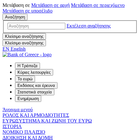
Μετάβαση σε
Μετάβαση σε
αρχή
Μετάβαση σε
περιεχόμενο
Μετάβαση σε
υποσέλιδο
Αναζήτηση
Εκτέλεση αναζήτησης
Κλείσιμο αναζήτησης
Κλείσιμο αναζήτησης
EN
English
Η Τράπεζα
Κύριες λειτουργίες
Το ευρώ
Εκδόσεις και έρευνα
Στατιστικά στοιχεία
Ενημέρωση
Άνοιγμα μενού
ΡΟΛΟΣ ΚΑΙ ΑΡΜΟΔΙΟΤΗΤΕΣ
ΕΥΡΩΣΥΣΤΗΜΑ ΚΑΙ ΖΩΝΗ ΤΟΥ ΕΥΡΩ
ΙΣΤΟΡΙΑ
ΝΟΜΙΚΟ ΠΛΑΙΣΙΟ
ΔΙΟΙΚΗΣΗ ΚΑΙ ΔΟΜΗ