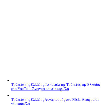
Τράπεζα της Ελλάδος
Το κανάλι της Τράπεζας της Ελλάδος
στο YouTube
Άνοιγμα σε νέα καρτέλα
Τράπεζα της Ελλάδος
Λογαριασμός στο Flickr
Άνοιγμα σε
νέα καρτέλα