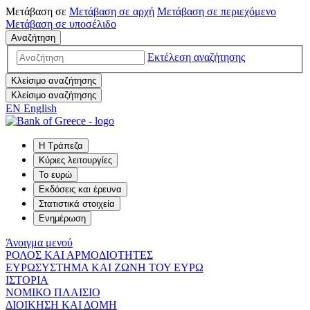
Μετάβαση σε
Μετάβαση σε
αρχή
Μετάβαση σε
περιεχόμενο
Μετάβαση σε
υποσέλιδο
Αναζήτηση
Εκτέλεση αναζήτησης
Κλείσιμο αναζήτησης
Κλείσιμο αναζήτησης
EN
English
Η Τράπεζα
Κύριες λειτουργίες
Το ευρώ
Εκδόσεις και έρευνα
Στατιστικά στοιχεία
Ενημέρωση
Άνοιγμα μενού
ΡΟΛΟΣ ΚΑΙ ΑΡΜΟΔΙΟΤΗΤΕΣ
ΕΥΡΩΣΥΣΤΗΜΑ ΚΑΙ ΖΩΝΗ ΤΟΥ ΕΥΡΩ
ΙΣΤΟΡΙΑ
ΝΟΜΙΚΟ ΠΛΑΙΣΙΟ
ΔΙΟΙΚΗΣΗ ΚΑΙ ΔΟΜΗ