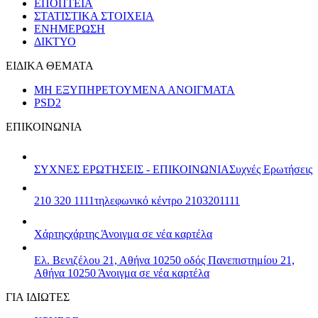
ΕΠΟΠΤΕΙΑ
ΣΤΑΤΙΣΤΙΚΑ ΣΤΟΙΧΕΙΑ
ΕΝΗΜΕΡΩΣΗ
ΔΙΚΤΥΟ
ΕΙΔΙΚΑ ΘΕΜΑΤΑ
ΜΗ ΕΞΥΠΗΡΕΤΟΥΜΕΝΑ ΑΝΟΙΓΜΑΤΑ
PSD2
ΕΠΙΚΟΙΝΩΝΙΑ
ΣΥΧΝΕΣ ΕΡΩΤΗΣΕΙΣ - ΕΠΙΚΟΙΝΩΝΙΑ
Συχνές Ερωτήσεις
210 320 1111
τηλεφωνικό κέντρο 2103201111
Χάρτης
χάρτης
Άνοιγμα σε νέα καρτέλα
Ελ. Βενιζέλου 21, Αθήνα 10250
οδός Πανεπιστημίου 21,
Αθήνα 10250
Άνοιγμα σε νέα καρτέλα
ΓΙΑ ΙΔΙΩΤΕΣ