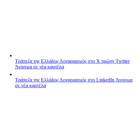
Τράπεζα της Ελλάδος
Λογαριασμός στο X πρώην Twitter
Άνοιγμα σε νέα καρτέλα
Τράπεζα της Ελλάδος
Λογαριασμός στο LinkedIn
Άνοιγμα
σε νέα καρτέλα