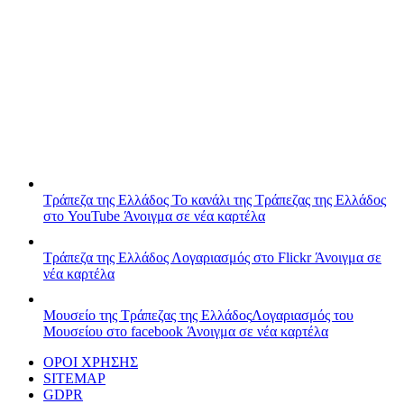
Τράπεζα της Ελλάδος
Το κανάλι της Τράπεζας της Ελλάδος
στο YouTube
Άνοιγμα σε νέα καρτέλα
Τράπεζα της Ελλάδος
Λογαριασμός στο Flickr
Άνοιγμα σε
νέα καρτέλα
Μουσείο της Τράπεζας της Ελλάδος
Λογαριασμός του
Μουσείου στο facebook
Άνοιγμα σε νέα καρτέλα
ΟΡΟΙ ΧΡΗΣΗΣ
SITEMAP
GDPR