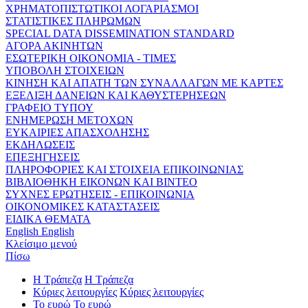
ΧΡΗΜΑΤΟΠΙΣΤΩΤΙΚΟΙ ΛΟΓΑΡΙΑΣΜΟΙ
ΣΤΑΤΙΣΤΙΚΕΣ ΠΛΗΡΩΜΩΝ
SPECIAL DATA DISSEMINATION STANDARD
ΑΓΟΡΑ ΑΚΙΝΗΤΩΝ
ΕΣΩΤΕΡΙΚΗ ΟΙΚΟΝΟΜΙΑ - ΤΙΜΕΣ
ΥΠΟΒΟΛΗ ΣΤΟΙΧΕΙΩΝ
ΚΙΝΗΣΗ ΚΑΙ ΑΠΑΤΗ ΤΩΝ ΣΥΝΑΛΛΑΓΩΝ ΜΕ ΚΑΡΤΕΣ
ΕΞΕΛΙΞΗ ΔΑΝΕΙΩΝ ΚΑΙ ΚΑΘΥΣΤΕΡΗΣΕΩΝ
ΓΡΑΦΕΙΟ ΤΥΠΟΥ
ΕΝΗΜΕΡΩΣΗ ΜΕΤΟΧΩΝ
ΕΥΚΑΙΡΙΕΣ ΑΠΑΣΧΟΛΗΣΗΣ
ΕΚΔΗΛΩΣΕΙΣ
ΕΠΕΞΗΓΗΣΕΙΣ
ΠΛΗΡΟΦΟΡΙΕΣ ΚΑΙ ΣΤΟΙΧΕΙΑ ΕΠΙΚΟΙΝΩΝΙΑΣ
ΒΙΒΛΙΟΘΗΚΗ ΕΙΚΟΝΩΝ ΚΑΙ ΒΙΝΤΕΟ
ΣΥΧΝΕΣ ΕΡΩΤΗΣΕΙΣ - ΕΠΙΚΟΙΝΩΝΙΑ
ΟΙΚΟΝΟΜΙΚΕΣ ΚΑΤΑΣΤΑΣΕΙΣ
ΕΙΔΙΚΑ ΘΕΜΑΤΑ
English
English
Κλείσιμο μενού
Πίσω
Η Τράπεζα
Η Τράπεζα
Κύριες λειτουργίες
Κύριες λειτουργίες
Το ευρώ
Το ευρώ