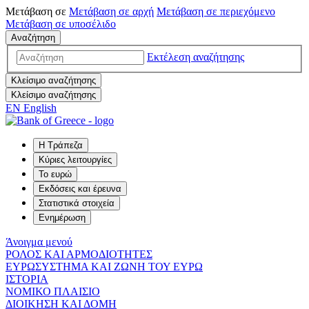
Μετάβαση σε
Μετάβαση σε
αρχή
Μετάβαση σε
περιεχόμενο
Μετάβαση σε
υποσέλιδο
Αναζήτηση
Εκτέλεση αναζήτησης
Κλείσιμο αναζήτησης
Κλείσιμο αναζήτησης
EN
English
Η Τράπεζα
Κύριες λειτουργίες
Το ευρώ
Εκδόσεις και έρευνα
Στατιστικά στοιχεία
Ενημέρωση
Άνοιγμα μενού
ΡΟΛΟΣ ΚΑΙ ΑΡΜΟΔΙΟΤΗΤΕΣ
ΕΥΡΩΣΥΣΤΗΜΑ ΚΑΙ ΖΩΝΗ ΤΟΥ ΕΥΡΩ
ΙΣΤΟΡΙΑ
ΝΟΜΙΚΟ ΠΛΑΙΣΙΟ
ΔΙΟΙΚΗΣΗ ΚΑΙ ΔΟΜΗ