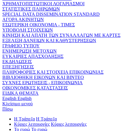
ΧΡΗΜΑΤΟΠΙΣΤΩΤΙΚΟΙ ΛΟΓΑΡΙΑΣΜΟΙ
ΣΤΑΤΙΣΤΙΚΕΣ ΠΛΗΡΩΜΩΝ
SPECIAL DATA DISSEMINATION STANDARD
ΑΓΟΡΑ ΑΚΙΝΗΤΩΝ
ΕΣΩΤΕΡΙΚΗ ΟΙΚΟΝΟΜΙΑ - ΤΙΜΕΣ
ΥΠΟΒΟΛΗ ΣΤΟΙΧΕΙΩΝ
ΚΙΝΗΣΗ ΚΑΙ ΑΠΑΤΗ ΤΩΝ ΣΥΝΑΛΛΑΓΩΝ ΜΕ ΚΑΡΤΕΣ
ΕΞΕΛΙΞΗ ΔΑΝΕΙΩΝ ΚΑΙ ΚΑΘΥΣΤΕΡΗΣΕΩΝ
ΓΡΑΦΕΙΟ ΤΥΠΟΥ
ΕΝΗΜΕΡΩΣΗ ΜΕΤΟΧΩΝ
ΕΥΚΑΙΡΙΕΣ ΑΠΑΣΧΟΛΗΣΗΣ
ΕΚΔΗΛΩΣΕΙΣ
ΕΠΕΞΗΓΗΣΕΙΣ
ΠΛΗΡΟΦΟΡΙΕΣ ΚΑΙ ΣΤΟΙΧΕΙΑ ΕΠΙΚΟΙΝΩΝΙΑΣ
ΒΙΒΛΙΟΘΗΚΗ ΕΙΚΟΝΩΝ ΚΑΙ ΒΙΝΤΕΟ
ΣΥΧΝΕΣ ΕΡΩΤΗΣΕΙΣ - ΕΠΙΚΟΙΝΩΝΙΑ
ΟΙΚΟΝΟΜΙΚΕΣ ΚΑΤΑΣΤΑΣΕΙΣ
ΕΙΔΙΚΑ ΘΕΜΑΤΑ
English
English
Κλείσιμο μενού
Πίσω
Η Τράπεζα
Η Τράπεζα
Κύριες λειτουργίες
Κύριες λειτουργίες
Το ευρώ
Το ευρώ