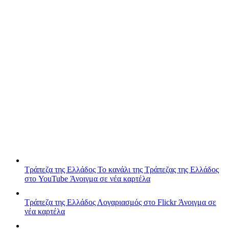
Τράπεζα της Ελλάδος
Το κανάλι της Τράπεζας της Ελλάδος
στο YouTube
Άνοιγμα σε νέα καρτέλα
Τράπεζα της Ελλάδος
Λογαριασμός στο Flickr
Άνοιγμα σε
νέα καρτέλα