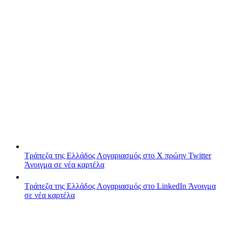
Τράπεζα της Ελλάδος
Λογαριασμός στο X πρώην Twitter
Άνοιγμα σε νέα καρτέλα
Τράπεζα της Ελλάδος
Λογαριασμός στο LinkedIn
Άνοιγμα
σε νέα καρτέλα