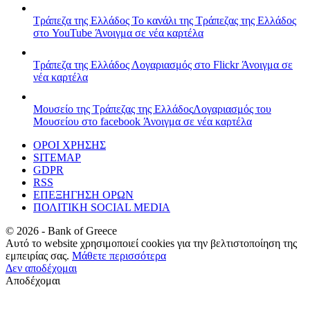
Τράπεζα της Ελλάδος
Το κανάλι της Τράπεζας της Ελλάδος
στο YouTube
Άνοιγμα σε νέα καρτέλα
Τράπεζα της Ελλάδος
Λογαριασμός στο Flickr
Άνοιγμα σε
νέα καρτέλα
Μουσείο της Τράπεζας της Ελλάδος
Λογαριασμός του
Μουσείου στο facebook
Άνοιγμα σε νέα καρτέλα
ΟΡΟΙ ΧΡΗΣΗΣ
SITEMAP
GDPR
RSS
ΕΠΕΞΗΓΗΣΗ ΟΡΩΝ
ΠΟΛΙΤΙΚΗ SOCIAL MEDIA
©
2026
- Bank of Greece
Αυτό το website χρησιμοποιεί cookies για την βελτιστοποίηση της
εμπειρίας σας.
Μάθετε περισσότερα
Δεν αποδέχομαι
Αποδέχομαι