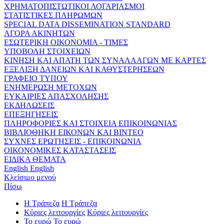
ΧΡΗΜΑΤΟΠΙΣΤΩΤΙΚΟΙ ΛΟΓΑΡΙΑΣΜΟΙ
ΣΤΑΤΙΣΤΙΚΕΣ ΠΛΗΡΩΜΩΝ
SPECIAL DATA DISSEMINATION STANDARD
ΑΓΟΡΑ ΑΚΙΝΗΤΩΝ
ΕΣΩΤΕΡΙΚΗ ΟΙΚΟΝΟΜΙΑ - ΤΙΜΕΣ
ΥΠΟΒΟΛΗ ΣΤΟΙΧΕΙΩΝ
ΚΙΝΗΣΗ ΚΑΙ ΑΠΑΤΗ ΤΩΝ ΣΥΝΑΛΛΑΓΩΝ ΜΕ ΚΑΡΤΕΣ
ΕΞΕΛΙΞΗ ΔΑΝΕΙΩΝ ΚΑΙ ΚΑΘΥΣΤΕΡΗΣΕΩΝ
ΓΡΑΦΕΙΟ ΤΥΠΟΥ
ΕΝΗΜΕΡΩΣΗ ΜΕΤΟΧΩΝ
ΕΥΚΑΙΡΙΕΣ ΑΠΑΣΧΟΛΗΣΗΣ
ΕΚΔΗΛΩΣΕΙΣ
ΕΠΕΞΗΓΗΣΕΙΣ
ΠΛΗΡΟΦΟΡΙΕΣ ΚΑΙ ΣΤΟΙΧΕΙΑ ΕΠΙΚΟΙΝΩΝΙΑΣ
ΒΙΒΛΙΟΘΗΚΗ ΕΙΚΟΝΩΝ ΚΑΙ ΒΙΝΤΕΟ
ΣΥΧΝΕΣ ΕΡΩΤΗΣΕΙΣ - ΕΠΙΚΟΙΝΩΝΙΑ
ΟΙΚΟΝΟΜΙΚΕΣ ΚΑΤΑΣΤΑΣΕΙΣ
ΕΙΔΙΚΑ ΘΕΜΑΤΑ
English
English
Κλείσιμο μενού
Πίσω
Η Τράπεζα
Η Τράπεζα
Κύριες λειτουργίες
Κύριες λειτουργίες
Το ευρώ
Το ευρώ