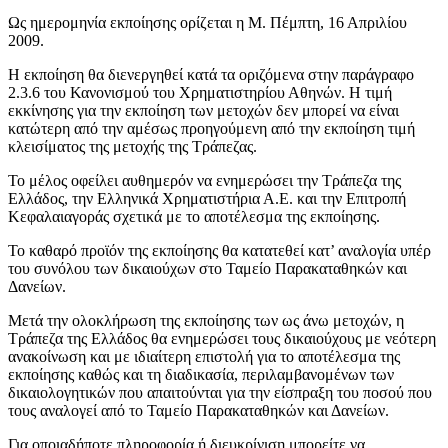
Ως ημερομηνία εκποίησης ορίζεται η Μ. Πέμπτη, 16 Απριλίου
2009.
Η εκποίηση θα διενεργηθεί κατά τα οριζόμενα στην παράγραφο
2.3.6 του Κανονισμού του Χρηματιστηρίου Αθηνών. Η τιμή
εκκίνησης για την εκποίηση των μετοχών δεν μπορεί να είναι
κατώτερη από την αμέσως προηγούμενη από την εκποίηση τιμή
κλεισίματος της μετοχής της Τράπεζας.
Το μέλος οφείλει αυθημερόν να ενημερώσει την Τράπεζα της
Ελλάδος, την Ελληνικά Χρηματιστήρια Α.Ε. και την Επιτροπή
Κεφαλαιαγοράς σχετικά με το αποτέλεσμα της εκποίησης.
Το καθαρό προϊόν της εκποίησης θα κατατεθεί κατ’ αναλογία υπέρ
του συνόλου των δικαιούχων στο Ταμείο Παρακαταθηκών και
Δανείων.
Μετά την ολοκλήρωση της εκποίησης των ως άνω μετοχών, η
Τράπεζα της Ελλάδος θα ενημερώσει τους δικαιούχους με νεότερη
ανακοίνωση και με ιδιαίτερη επιστολή για το αποτέλεσμα της
εκποίησης καθώς και τη διαδικασία, περιλαμβανομένων των
δικαιολογητικών που απαιτούνται για την είσπραξη του ποσού που
τους αναλογεί από το Ταμείο Παρακαταθηκών και Δανείων.
Για οποιαδήποτε πληροφορία ή διευκρίνιση μπορείτε να