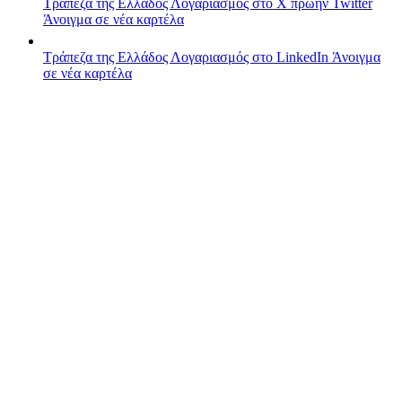
Τράπεζα της Ελλάδος
Λογαριασμός στο X πρώην Twitter
Άνοιγμα σε νέα καρτέλα
Τράπεζα της Ελλάδος
Λογαριασμός στο LinkedIn
Άνοιγμα
σε νέα καρτέλα