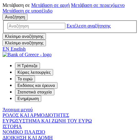
Μετάβαση σε
Μετάβαση σε
αρχή
Μετάβαση σε
περιεχόμενο
Μετάβαση σε
υποσέλιδο
Αναζήτηση
Εκτέλεση αναζήτησης
Κλείσιμο αναζήτησης
Κλείσιμο αναζήτησης
EN
English
Η Τράπεζα
Κύριες λειτουργίες
Το ευρώ
Εκδόσεις και έρευνα
Στατιστικά στοιχεία
Ενημέρωση
Άνοιγμα μενού
ΡΟΛΟΣ ΚΑΙ ΑΡΜΟΔΙΟΤΗΤΕΣ
ΕΥΡΩΣΥΣΤΗΜΑ ΚΑΙ ΖΩΝΗ ΤΟΥ ΕΥΡΩ
ΙΣΤΟΡΙΑ
ΝΟΜΙΚΟ ΠΛΑΙΣΙΟ
ΔΙΟΙΚΗΣΗ ΚΑΙ ΔΟΜΗ