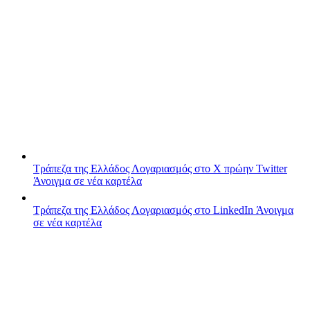
Τράπεζα της Ελλάδος
Λογαριασμός στο X πρώην Twitter
Άνοιγμα σε νέα καρτέλα
Τράπεζα της Ελλάδος
Λογαριασμός στο LinkedIn
Άνοιγμα
σε νέα καρτέλα