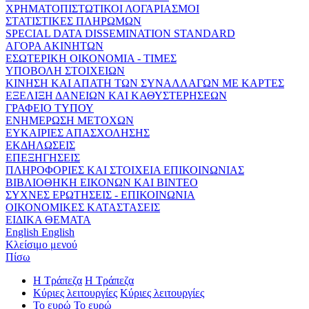
ΧΡΗΜΑΤΟΠΙΣΤΩΤΙΚΟΙ ΛΟΓΑΡΙΑΣΜΟΙ
ΣΤΑΤΙΣΤΙΚΕΣ ΠΛΗΡΩΜΩΝ
SPECIAL DATA DISSEMINATION STANDARD
ΑΓΟΡΑ ΑΚΙΝΗΤΩΝ
ΕΣΩΤΕΡΙΚΗ ΟΙΚΟΝΟΜΙΑ - ΤΙΜΕΣ
ΥΠΟΒΟΛΗ ΣΤΟΙΧΕΙΩΝ
ΚΙΝΗΣΗ ΚΑΙ ΑΠΑΤΗ ΤΩΝ ΣΥΝΑΛΛΑΓΩΝ ΜΕ ΚΑΡΤΕΣ
ΕΞΕΛΙΞΗ ΔΑΝΕΙΩΝ ΚΑΙ ΚΑΘΥΣΤΕΡΗΣΕΩΝ
ΓΡΑΦΕΙΟ ΤΥΠΟΥ
ΕΝΗΜΕΡΩΣΗ ΜΕΤΟΧΩΝ
ΕΥΚΑΙΡΙΕΣ ΑΠΑΣΧΟΛΗΣΗΣ
ΕΚΔΗΛΩΣΕΙΣ
ΕΠΕΞΗΓΗΣΕΙΣ
ΠΛΗΡΟΦΟΡΙΕΣ ΚΑΙ ΣΤΟΙΧΕΙΑ ΕΠΙΚΟΙΝΩΝΙΑΣ
ΒΙΒΛΙΟΘΗΚΗ ΕΙΚΟΝΩΝ ΚΑΙ ΒΙΝΤΕΟ
ΣΥΧΝΕΣ ΕΡΩΤΗΣΕΙΣ - ΕΠΙΚΟΙΝΩΝΙΑ
ΟΙΚΟΝΟΜΙΚΕΣ ΚΑΤΑΣΤΑΣΕΙΣ
ΕΙΔΙΚΑ ΘΕΜΑΤΑ
English
English
Κλείσιμο μενού
Πίσω
Η Τράπεζα
Η Τράπεζα
Κύριες λειτουργίες
Κύριες λειτουργίες
Το ευρώ
Το ευρώ