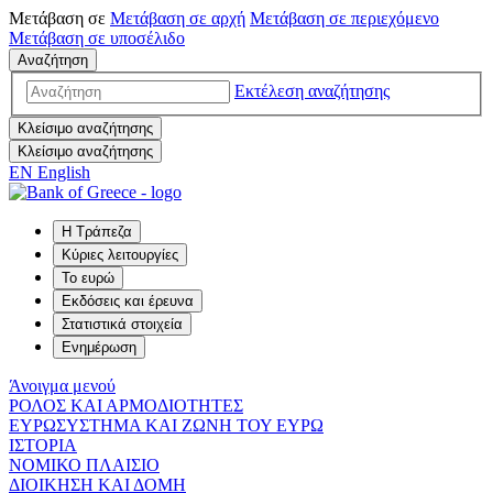
Μετάβαση σε
Μετάβαση σε
αρχή
Μετάβαση σε
περιεχόμενο
Μετάβαση σε
υποσέλιδο
Αναζήτηση
Εκτέλεση αναζήτησης
Κλείσιμο αναζήτησης
Κλείσιμο αναζήτησης
EN
English
Η Τράπεζα
Κύριες λειτουργίες
Το ευρώ
Εκδόσεις και έρευνα
Στατιστικά στοιχεία
Ενημέρωση
Άνοιγμα μενού
ΡΟΛΟΣ ΚΑΙ ΑΡΜΟΔΙΟΤΗΤΕΣ
ΕΥΡΩΣΥΣΤΗΜΑ ΚΑΙ ΖΩΝΗ ΤΟΥ ΕΥΡΩ
ΙΣΤΟΡΙΑ
ΝΟΜΙΚΟ ΠΛΑΙΣΙΟ
ΔΙΟΙΚΗΣΗ ΚΑΙ ΔΟΜΗ