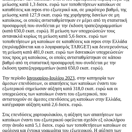
μείωσης κατά 1,3 δισεκ. ευρώ των τοποθετήσεων κατοίκων σε
καταθέσεις και repos στο εξωτερικό και, σε μικρότερο βαθμό, της
μείωσης κατά 127,9 εκατ. ευρώ της χορήγησης δανείων σε μη
κατοίκους, οι οποίες αντισταθμίστηκαν εν μέρει από τη στατιστική
προσαρμογή που συνδέεται με την έκδοση τραπεζογραμματίων
(κατά 650,0 εκατ. ευρώ). Η μείωση των υποχρεώσεών τους
αντανακλά κυρίως τη μείωση κατά 5,6 δισεκ. ευρώ των
τοποθετήσεων μη κατοίκων σε καταθέσεις και repos στην Ελλάδα
(περιλαμβάνεται και ο λογαριασμός TARGET) και δευτερευόντως
τη μείωση κατά 481,0 εκατ. ευρώ των δανειακών υποχρεώσεών
τους προς μη κατοίκους, οι οποίες αντισταθμίστηκαν σε κάποιο
βαθμό από τη στατιστική προσαρμογή που συνδέεται με την
έκδοση τραπεζογραμματίων (κατά 650,0 εκατ. ευρώ).
Την περίοδο
Ιανουαρίου-Ιουλίου 2023
, στην κατηγορία των
άμεσων επενδύσεων, οι απαιτήσεις των κατοίκων έναντι του
εξωτερικού σημείωσαν αύξηση κατά 318,0 εκατ. ευρώ και οι
υποχρεώσεις των κατοίκων έναντι του εξωτερικού, που
αντιστοιχούν σε άμεσες επενδύσεις μη κατοίκων στην Ελλάδα,
κατέγραψαν αύξηση κατά 2,6 δισεκ. ευρώ.
Στις επενδύσεις χαρτοφυλακίου, η αύξηση των απαιτήσεων των
κατοίκων έναντι του εξωτερικού οφείλεται σχεδόν εξ ολοκλήρου
στην άνοδο κατά 5,1 δισεκ. ευρώ των τοποθετήσεων κατοίκων σε
ομόλογα και έντοκα γραμμάτια του εξωτερικού. Η αύξηση των