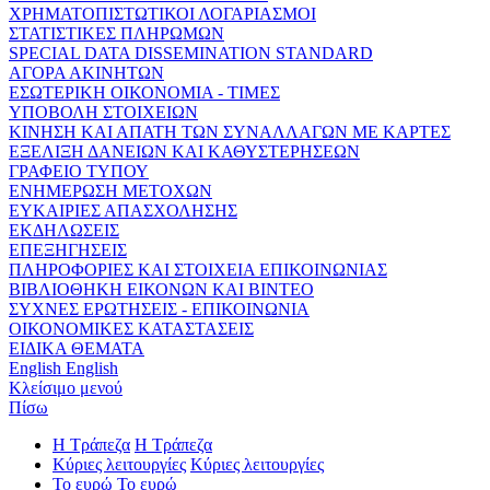
ΧΡΗΜΑΤΟΠΙΣΤΩΤΙΚΟΙ ΛΟΓΑΡΙΑΣΜΟΙ
ΣΤΑΤΙΣΤΙΚΕΣ ΠΛΗΡΩΜΩΝ
SPECIAL DATA DISSEMINATION STANDARD
ΑΓΟΡΑ ΑΚΙΝΗΤΩΝ
ΕΣΩΤΕΡΙΚΗ ΟΙΚΟΝΟΜΙΑ - ΤΙΜΕΣ
ΥΠΟΒΟΛΗ ΣΤΟΙΧΕΙΩΝ
ΚΙΝΗΣΗ ΚΑΙ ΑΠΑΤΗ ΤΩΝ ΣΥΝΑΛΛΑΓΩΝ ΜΕ ΚΑΡΤΕΣ
ΕΞΕΛΙΞΗ ΔΑΝΕΙΩΝ ΚΑΙ ΚΑΘΥΣΤΕΡΗΣΕΩΝ
ΓΡΑΦΕΙΟ ΤΥΠΟΥ
ΕΝΗΜΕΡΩΣΗ ΜΕΤΟΧΩΝ
ΕΥΚΑΙΡΙΕΣ ΑΠΑΣΧΟΛΗΣΗΣ
ΕΚΔΗΛΩΣΕΙΣ
ΕΠΕΞΗΓΗΣΕΙΣ
ΠΛΗΡΟΦΟΡΙΕΣ ΚΑΙ ΣΤΟΙΧΕΙΑ ΕΠΙΚΟΙΝΩΝΙΑΣ
ΒΙΒΛΙΟΘΗΚΗ ΕΙΚΟΝΩΝ ΚΑΙ ΒΙΝΤΕΟ
ΣΥΧΝΕΣ ΕΡΩΤΗΣΕΙΣ - ΕΠΙΚΟΙΝΩΝΙΑ
ΟΙΚΟΝΟΜΙΚΕΣ ΚΑΤΑΣΤΑΣΕΙΣ
ΕΙΔΙΚΑ ΘΕΜΑΤΑ
English
English
Κλείσιμο μενού
Πίσω
Η Τράπεζα
Η Τράπεζα
Κύριες λειτουργίες
Κύριες λειτουργίες
Το ευρώ
Το ευρώ