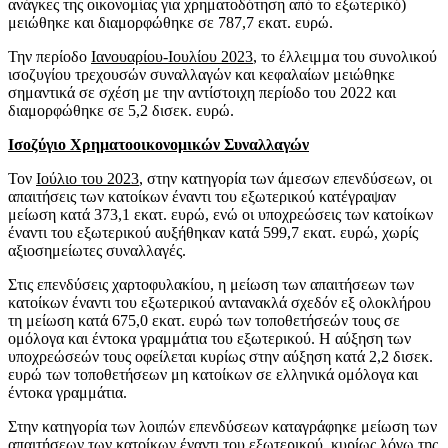
ανάγκες της οικονομίας για χρηματοδότηση από το εξωτερικό)
μειώθηκε και διαμορφώθηκε σε 787,7 εκατ. ευρώ.
Την περίοδο
Ιανουαρίου-Ιουλίου 2023
, το έλλειμμα του συνολικού
ισοζυγίου τρεχουσών συναλλαγών και κεφαλαίων μειώθηκε
σημαντικά σε σχέση με την αντίστοιχη περίοδο του 2022 και
διαμορφώθηκε σε 5,2 δισεκ. ευρώ.
Ισοζύγιο Χρηματοοικονομικών Συναλλαγών
Τον
Ιούλιο του 2023
, στην κατηγορία των άμεσων επενδύσεων, οι
απαιτήσεις των κατοίκων έναντι του εξωτερικού κατέγραψαν
μείωση κατά 373,1 εκατ. ευρώ, ενώ οι υποχρεώσεις των κατοίκων
έναντι του εξωτερικού αυξήθηκαν κατά 599,7 εκατ. ευρώ, χωρίς
αξιοσημείωτες συναλλαγές.
Στις επενδύσεις χαρτοφυλακίου, η μείωση των απαιτήσεων των
κατοίκων έναντι του εξωτερικού αντανακλά σχεδόν εξ ολοκλήρου
τη μείωση κατά 675,0 εκατ. ευρώ των τοποθετήσεών τους σε
ομόλογα και έντοκα γραμμάτια του εξωτερικού. Η αύξηση των
υποχρεώσεών τους οφείλεται κυρίως στην αύξηση κατά 2,2 δισεκ.
ευρώ των τοποθετήσεων μη κατοίκων σε ελληνικά ομόλογα και
έντοκα γραμμάτια.
Στην κατηγορία των λοιπών επενδύσεων καταγράφηκε μείωση των
απαιτήσεων των κατοίκων έναντι του εξωτερικού, κυρίως λόγω της