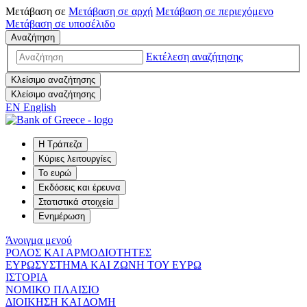
Μετάβαση σε
Μετάβαση σε
αρχή
Μετάβαση σε
περιεχόμενο
Μετάβαση σε
υποσέλιδο
Αναζήτηση
Εκτέλεση αναζήτησης
Κλείσιμο αναζήτησης
Κλείσιμο αναζήτησης
EN
English
Η Τράπεζα
Κύριες λειτουργίες
Το ευρώ
Εκδόσεις και έρευνα
Στατιστικά στοιχεία
Ενημέρωση
Άνοιγμα μενού
ΡΟΛΟΣ ΚΑΙ ΑΡΜΟΔΙΟΤΗΤΕΣ
ΕΥΡΩΣΥΣΤΗΜΑ ΚΑΙ ΖΩΝΗ ΤΟΥ ΕΥΡΩ
ΙΣΤΟΡΙΑ
ΝΟΜΙΚΟ ΠΛΑΙΣΙΟ
ΔΙΟΙΚΗΣΗ ΚΑΙ ΔΟΜΗ