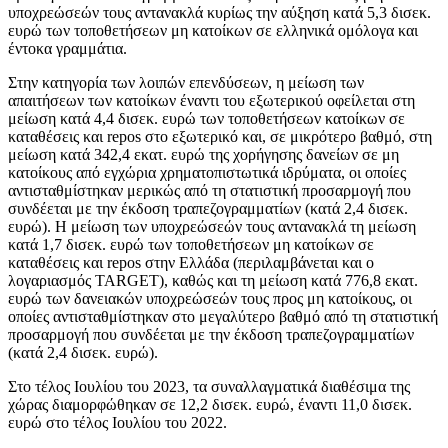
υποχρεώσεών τους αντανακλά κυρίως την αύξηση κατά 5,3 δισεκ.
ευρώ των τοποθετήσεων μη κατοίκων σε ελληνικά ομόλογα και
έντοκα γραμμάτια.
Στην κατηγορία των λοιπών επενδύσεων, η μείωση των
απαιτήσεων των κατοίκων έναντι του εξωτερικού οφείλεται στη
μείωση κατά 4,4 δισεκ. ευρώ των τοποθετήσεων κατοίκων σε
καταθέσεις και repos στο εξωτερικό και, σε μικρότερο βαθμό, στη
μείωση κατά 342,4 εκατ. ευρώ της χορήγησης δανείων σε μη
κατοίκους από εγχώρια χρηματοπιστωτικά ιδρύματα, οι οποίες
αντισταθμίστηκαν μερικώς από τη στατιστική προσαρμογή που
συνδέεται με την έκδοση τραπεζογραμματίων (κατά 2,4 δισεκ.
ευρώ). Η μείωση των υποχρεώσεών τους αντανακλά τη μείωση
κατά 1,7 δισεκ. ευρώ των τοποθετήσεων μη κατοίκων σε
καταθέσεις και repos στην Ελλάδα (περιλαμβάνεται και ο
λογαριασμός TARGET), καθώς και τη μείωση κατά 776,8 εκατ.
ευρώ των δανειακών υποχρεώσεών τους προς μη κατοίκους, οι
οποίες αντισταθμίστηκαν στο μεγαλύτερο βαθμό από τη στατιστική
προσαρμογή που συνδέεται με την έκδοση τραπεζογραμματίων
(κατά 2,4 δισεκ. ευρώ).
Στο τέλος Ιουλίου του 2023, τα συναλλαγματικά διαθέσιμα της
χώρας διαμορφώθηκαν σε 12,2 δισεκ. ευρώ, έναντι 11,0 δισεκ.
ευρώ στο τέλος Ιουλίου του 2022.