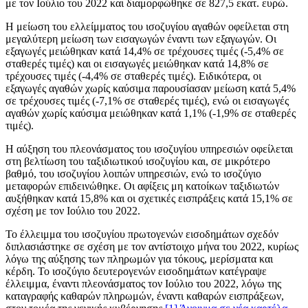
με τον Ιούλιο του 2022 και διαμορφώθηκε σε 827,5 εκατ. ευρώ.
Η μείωση του ελλείμματος του ισοζυγίου αγαθών οφείλεται στη
μεγαλύτερη μείωση των εισαγωγών έναντι των εξαγωγών. Οι
εξαγωγές μειώθηκαν κατά 14,4% σε τρέχουσες τιμές (‑5,4% σε
σταθερές τιμές) και οι εισαγωγές μειώθηκαν κατά 14,8% σε
τρέχουσες τιμές (-4,4% σε σταθερές τιμές). Ειδικότερα, οι
εξαγωγές αγαθών χωρίς καύσιμα παρουσίασαν μείωση κατά 5,4%
σε τρέχουσες τιμές (-7,1% σε σταθερές τιμές), ενώ οι εισαγωγές
αγαθών χωρίς καύσιμα μειώθηκαν κατά 1,1% (-1,9% σε σταθερές
τιμές).
Η αύξηση του πλεονάσματος του ισοζυγίου υπηρεσιών οφείλεται
στη βελτίωση του ταξιδιωτικού ισοζυγίου και, σε μικρότερο
βαθμό, του ισοζυγίου λοιπών υπηρεσιών, ενώ τo ισοζύγιο
μεταφορών επιδεινώθηκε. Οι αφίξεις μη κατοίκων ταξιδιωτών
αυξήθηκαν κατά 15,8% και οι σχετικές εισπράξεις κατά 15,1% σε
σχέση με τον Ιούλιο του 2022.
Το έλλειμμα του ισοζυγίου πρωτογενών εισοδημάτων σχεδόν
διπλασιάστηκε σε σχέση με τον αντίστοιχο μήνα του 2022, κυρίως
λόγω της αύξησης των πληρωμών για τόκους, μερίσματα και
κέρδη. Το ισοζύγιο δευτερογενών εισοδημάτων κατέγραψε
έλλειμμα, έναντι πλεονάσματος τον Ιούλιο του 2022, λόγω της
καταγραφής καθαρών πληρωμών, έναντι καθαρών εισπράξεων,