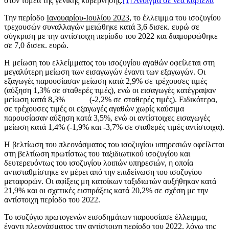
στον τομέα της γενικής κυβέρνησης.
[1]
Άνοιγμα σε νέα καρτέλα
Την περίοδο
Ιανουαρίου-Ιουλίου 2023
, το έλλειμμα του ισοζυγίου
τρεχουσών συναλλαγών μειώθηκε κατά 3,6 δισεκ. ευρώ σε
σύγκριση με την αντίστοιχη περίοδο του 2022 και διαμορφώθηκε
σε 7,0 δισεκ. ευρώ.
Η μείωση του ελλείμματος του ισοζυγίου αγαθών οφείλεται στη
μεγαλύτερη μείωση των εισαγωγών έναντι των εξαγωγών. Οι
εξαγωγές παρουσίασαν μείωση κατά 2,9% σε τρέχουσες τιμές
(αύξηση 1,3% σε σταθερές τιμές), ενώ οι εισαγωγές κατέγραψαν
μείωση κατά 8,3% (-2,2% σε σταθερές τιμές). Ειδικότερα,
σε τρέχουσες τιμές οι εξαγωγές αγαθών χωρίς καύσιμα
παρουσίασαν αύξηση κατά 3,5%, ενώ οι αντίστοιχες εισαγωγές
μείωση κατά 1,4% (‑1,9% και -3,7% σε σταθερές τιμές αντίστοιχα).
Η βελτίωση του πλεονάσματος του ισοζυγίου υπηρεσιών οφείλεται
στη βελτίωση πρωτίστως του ταξιδιωτικού ισοζυγίου και
δευτερευόντως του ισοζυγίου λοιπών υπηρεσιών, η οποία
αντισταθμίστηκε εν μέρει από την επιδείνωση του ισοζυγίου
μεταφορών. Οι αφίξεις μη κατοίκων ταξιδιωτών αυξήθηκαν κατά
21,9% και οι σχετικές εισπράξεις κατά 20,2% σε σχέση με την
αντίστοιχη περίοδο του 2022.
Το ισοζύγιο πρωτογενών εισοδημάτων παρουσίασε έλλειμμα,
έναντι πλεονάσματος την αντίστοιχη περίοδο του 2022, λόγω της