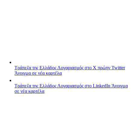
Τράπεζα της Ελλάδος
Λογαριασμός στο X πρώην Twitter
Άνοιγμα σε νέα καρτέλα
Τράπεζα της Ελλάδος
Λογαριασμός στο LinkedIn
Άνοιγμα
σε νέα καρτέλα