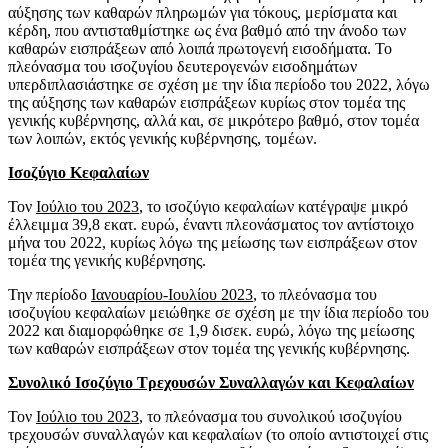
αύξησης των καθαρών πληρωμών για τόκους, μερίσματα και
κέρδη, που αντισταθμίστηκε ως ένα βαθμό από την άνοδο των
καθαρών εισπράξεων από λοιπά πρωτογενή εισοδήματα. Το
πλεόνασμα του ισοζυγίου δευτερογενών εισοδημάτων
υπερδιπλασιάστηκε σε σχέση με την ίδια περίοδο του 2022, λόγω
της αύξησης των καθαρών εισπράξεων κυρίως στον τομέα της
γενικής κυβέρνησης, αλλά και, σε μικρότερο βαθμό, στον τομέα
των λοιπών, εκτός γενικής κυβέρνησης, τομέων.
Ισοζύγιο Κεφαλαίων
Τον
Ιούλιο του 2023
, το ισοζύγιο κεφαλαίων κατέγραψε μικρό
έλλειμμα 39,8 εκατ. ευρώ, έναντι πλεονάσματος τον αντίστοιχο
μήνα του 2022, κυρίως λόγω της μείωσης των εισπράξεων στον
τομέα της γενικής κυβέρνησης.
Την περίοδο
Ιανουαρίου-Ιουλίου 2023
, το πλεόνασμα του
ισοζυγίου κεφαλαίων μειώθηκε σε σχέση με την ίδια περίοδο του
2022 και διαμορφώθηκε σε 1,9 δισεκ. ευρώ, λόγω της μείωσης
των καθαρών εισπράξεων στον τομέα της γενικής κυβέρνησης.
Συνολικό Ισοζύγιο Τρεχουσών Συναλλαγών και Κεφαλαίων
Τον
Ιούλιο του 2023
, το πλεόνασμα του συνολικού ισοζυγίου
τρεχουσών συναλλαγών και κεφαλαίων (το οποίο αντιστοιχεί στις