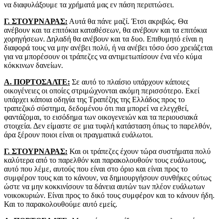
να διαφυλάξουμε τα χρήματά μας εν πάση περιπτώσει.
Γ. ΣΤΟΥΡΝΑΡΑΣ:
Αυτά θα πάνε μαζί. Έτσι ακριβώς. Θα
ανέβουν και τα επιτόκια καταθέσεων, θα ανέβουν και τα επιτόκια
χορηγήσεων. Δηλαδή θα ανέβουν και τα δυο. Επιθυμητό είναι η
διαφορά τους να μην ανέβει πολύ, ή να ανέβει τόσο όσο χρειάζεται
για να μπορέσουν οι τράπεζες να αντιμετωπίσουν ένα νέο κύμα
κόκκινων δανείων.
Α. ΠΟΡΤΟΣΑΛΤΕ:
Σε αυτό το πλαίσιο υπάρχουν κάποιες
οικογένειες οι οποίες στριμώχνονται ακόμη περισσότερο. Εκεί
υπάρχει κάποια οδηγία της Τραπέζης της Ελλάδος προς το
τραπεζικό σύστημα, δεδομένου ότι πια μπορεί να ελεγχθεί,
φαντάζομαι, το εισόδημα των οικογενειών και τα περιουσιακά
στοιχεία. Δεν είμαστε σε μια τυφλή κατάσταση όπως το παρελθόν,
άρα ξέρουν ποιοι είναι οι πραγματικά ευάλωτοι.
Γ. ΣΤΟΥΡΝΑΡΑΣ:
Και οι τράπεζες έχουν τώρα συστήματα πολύ
καλύτερα από το παρελθόν και παρακολουθούν τους ευάλωτους,
αυτό που λέμε, αυτούς που είναι στο όριο και είναι προς το
συμφέρον τους και το κάνουν, να δημιουργήσουν συνθήκες ούτως
ώστε να μην κοκκινίσουν τα δάνεια αυτών των πλέον ευάλωτων
νοικοκυριών. Είναι προς το δικό τους συμφέρον και το κάνουν ήδη.
Και το παρακολουθούμε αυτό εμείς.