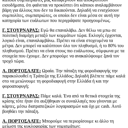
εισοδήματα, ότι φαίνεται να προκύπτει ότι κάποιοι αναλαμβάνουν
βάρη για άλλους που δεν τα δικαιούνται. Δηλαδή να ενισχύσουν
συμπολίτες, συμπατριώτες, οι οποίοι δεν είναι μέσα σε αυτή την
κατηγορία των ευάλωτων που περιγράψατε προηγουμένως.
Γ. ΣΤΟΥΡΝΑΡΑΣ:
Εγώ θα επαναλάβω. Δεν θέλω να μπω σε
πολιτική διαμάχη μεταξύ των κομμάτων τώρα. Εκλογές έρχονται,
λογικό είναι, επαναλαμβάνω. Πρέπει να είναι στοχευμένα τα
μέτρα. Δεν μπορεί να καλύπτουν όλο τον πληθυσμό, ή το 80% του
πληθυσμού. Πρέπει να είναι στους πιο ευάλωτους, σύμφωνα με τα
στοιχεία που έχουμε. Δεν μπορούμε να ανακαλύψουμε ξανά τον
τροχό τώρα.
Α. ΠΟΡΤΟΣΑΛΤΕ:
Ωραία. Την πάταξη της φοροδιαφυγής την
παρακολουθεί η Τράπεζα της Ελλάδος; Δηλαδή βλέπετε πάμε καλά
στο να μειώνουμε τη φοροδιαφυγή στην Ελλάδα ή και την
φοροαποφυγή;
Γ. ΣΤΟΥΡΝΑΡΑΣ:
Πάμε καλά. Ένα από τα θετικά στοιχεία της
κρίσης τότε ήταν ότι αυξήθηκαν οι συναλλαγές που γίνονται με
κάρτες, μέσω διατραπεζικών λογαριασμών και όχι με cash. Αυτό
βοηθάει την πάταξη.
Α. ΠΟΡΤΟΣΑΛΤΕ:
Μπορούμε να περιορίσουμε κι άλλο τη
μείωση της κυκλοφορίας των νομισμάτων;