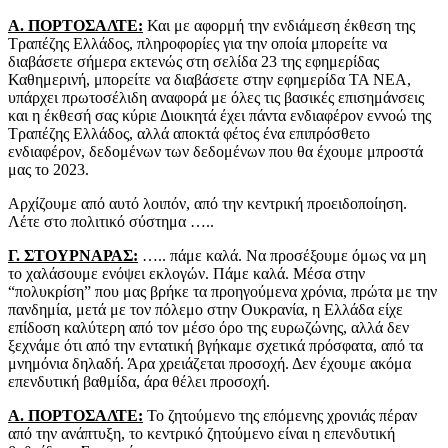
Α. ΠΟΡΤΟΣΑΛΤΕ:
Και με αφορμή την ενδιάμεση έκθεση της
Τραπέζης Ελλάδος, πληροφορίες για την οποία μπορείτε να
διαβάσετε σήμερα εκτενώς στη σελίδα 23 της εφημερίδας
Καθημερινή, μπορείτε να διαβάσετε στην εφημερίδα ΤΑ ΝΕΑ,
υπάρχει πρωτοσέλιδη αναφορά με όλες τις βασικές επισημάνσεις
και η έκθεσή σας κύριε Διοικητά έχει πάντα ενδιαφέρον εννοώ της
Τραπέζης Ελλάδος, αλλά αποκτά φέτος ένα επιπρόσθετο
ενδιαφέρον, δεδομένων των δεδομένων που θα έχουμε μπροστά
μας το 2023.
Αρχίζουμε από αυτό λοιπόν, από την κεντρική προειδοποίηση.
Λέτε στο πολιτικό σύστημα …..
Γ. ΣΤΟΥΡΝΑΡΑΣ:
….. πάμε καλά. Να προσέξουμε όμως να μη
το χαλάσουμε ενόψει εκλογών. Πάμε καλά. Μέσα στην
“πολυκρίση” που μας βρήκε τα προηγούμενα χρόνια, πρώτα με την
πανδημία, μετά με τον πόλεμο στην Ουκρανία, η Ελλάδα είχε
επίδοση καλύτερη από τον μέσο όρο της ευρωζώνης, αλλά δεν
ξεχνάμε ότι από την εντατική βγήκαμε σχετικά πρόσφατα, από τα
μνημόνια δηλαδή. Άρα χρειάζεται προσοχή. Δεν έχουμε ακόμα
επενδυτική βαθμίδα, άρα θέλει προσοχή.
Α. ΠΟΡΤΟΣΑΛΤΕ:
Το ζητούμενο της επόμενης χρονιάς πέραν
από την ανάπτυξη, το κεντρικό ζητούμενο είναι η επενδυτική