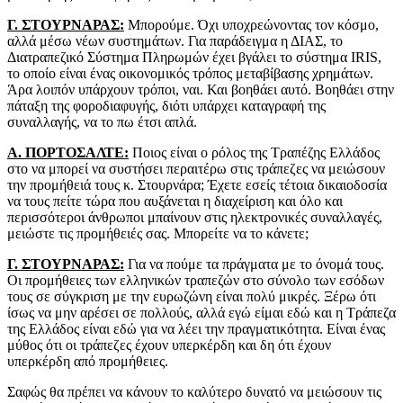
Γ. ΣΤΟΥΡΝΑΡΑΣ:
Μπορούμε. Όχι υποχρεώνοντας τον κόσμο,
αλλά μέσω νέων συστημάτων. Για παράδειγμα η ΔΙΑΣ, το
Διατραπεζικό Σύστημα Πληρωμών έχει βγάλει το σύστημα IRIS,
το οποίο είναι ένας οικονομικός τρόπος μεταβίβασης χρημάτων.
Άρα λοιπόν υπάρχουν τρόποι, ναι. Και βοηθάει αυτό. Βοηθάει στην
πάταξη της φοροδιαφυγής, διότι υπάρχει καταγραφή της
συναλλαγής, να το πω έτσι απλά.
Α. ΠΟΡΤΟΣΑΛΤΕ:
Ποιος είναι ο ρόλος της Τραπέζης Ελλάδος
στο να μπορεί να συστήσει περαιτέρω στις τράπεζες να μειώσουν
την προμήθειά τους κ. Στουρνάρα; Έχετε εσείς τέτοια δικαιοδοσία
να τους πείτε τώρα που αυξάνεται η διαχείριση και όλο και
περισσότεροι άνθρωποι μπαίνουν στις ηλεκτρονικές συναλλαγές,
μειώστε τις προμήθειές σας. Μπορείτε να το κάνετε;
Γ. ΣΤΟΥΡΝΑΡΑΣ:
Για να πούμε τα πράγματα με το όνομά τους.
Οι προμήθειες των ελληνικών τραπεζών στο σύνολο των εσόδων
τους σε σύγκριση με την ευρωζώνη είναι πολύ μικρές. Ξέρω ότι
ίσως να μην αρέσει σε πολλούς, αλλά εγώ είμαι εδώ και η Τράπεζα
της Ελλάδος είναι εδώ για να λέει την πραγματικότητα. Είναι ένας
μύθος ότι οι τράπεζες έχουν υπερκέρδη και δη ότι έχουν
υπερκέρδη από προμήθειες.
Σαφώς θα πρέπει να κάνουν το καλύτερο δυνατό να μειώσουν τις