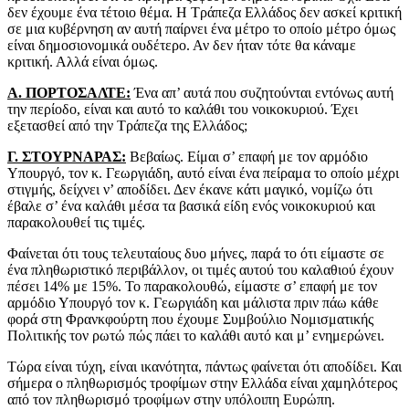
δεν έχουμε ένα τέτοιο θέμα. Η Τράπεζα Ελλάδος δεν ασκεί κριτική
σε μια κυβέρνηση αν αυτή παίρνει ένα μέτρο το οποίο μέτρο όμως
είναι δημοσιονομικά ουδέτερο. Αν δεν ήταν τότε θα κάναμε
κριτική. Αλλά είναι όμως.
Α. ΠΟΡΤΟΣΑΛΤΕ:
Ένα απ’ αυτά που συζητούνται εντόνως αυτή
την περίοδο, είναι και αυτό το καλάθι του νοικοκυριού. Έχει
εξετασθεί από την Τράπεζα της Ελλάδος;
Γ. ΣΤΟΥΡΝΑΡΑΣ:
Βεβαίως. Είμαι σ’ επαφή με τον αρμόδιο
Υπουργό, τον κ. Γεωργιάδη, αυτό είναι ένα πείραμα το οποίο μέχρι
στιγμής, δείχνει ν’ αποδίδει. Δεν έκανε κάτι μαγικό, νομίζω ότι
έβαλε σ’ ένα καλάθι μέσα τα βασικά είδη ενός νοικοκυριού και
παρακολουθεί τις τιμές.
Φαίνεται ότι τους τελευταίους δυο μήνες, παρά το ότι είμαστε σε
ένα πληθωριστικό περιβάλλον, οι τιμές αυτού του καλαθιού έχουν
πέσει 14% με 15%. Το παρακολουθώ, είμαστε σ’ επαφή με τον
αρμόδιο Υπουργό τον κ. Γεωργιάδη και μάλιστα πριν πάω κάθε
φορά στη Φρανκφούρτη που έχουμε Συμβούλιο Νομισματικής
Πολιτικής τον ρωτώ πώς πάει το καλάθι αυτό και μ’ ενημερώνει.
Τώρα είναι τύχη, είναι ικανότητα, πάντως φαίνεται ότι αποδίδει. Και
σήμερα ο πληθωρισμός τροφίμων στην Ελλάδα είναι χαμηλότερος
από τον πληθωρισμό τροφίμων στην υπόλοιπη Ευρώπη.