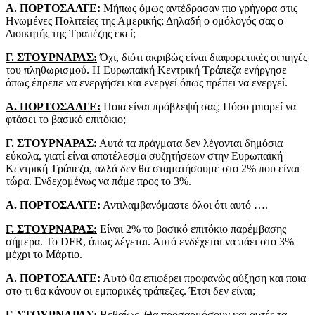
Α. ΠΟΡΤΟΣΑΛΤΕ:
Μήπως όμως αντέδρασαν πιο γρήγορα στις
Ηνωμένες Πολιτείες της Αμερικής; Δηλαδή ο ομόλογός σας ο
Διοικητής της Τραπέζης εκεί;
Γ. ΣΤΟΥΡΝΑΡΑΣ:
Όχι, διότι ακριβώς είναι διαφορετικές οι πηγές
του πληθωρισμού. Η Ευρωπαϊκή Κεντρική Τράπεζα ενήργησε
όπως έπρεπε να ενεργήσει και ενεργεί όπως πρέπει να ενεργεί.
Α. ΠΟΡΤΟΣΑΛΤΕ:
Ποια είναι πρόβλεψή σας; Πόσο μπορεί να
φτάσει το βασικό επιτόκιο;
Γ. ΣΤΟΥΡΝΑΡΑΣ:
Αυτά τα πράγματα δεν λέγονται δημόσια
εύκολα, γιατί είναι αποτέλεσμα συζητήσεων στην Ευρωπαϊκή
Κεντρική Τράπεζα, αλλά δεν θα σταματήσουμε στο 2% που είναι
τώρα. Ενδεχομένως να πάμε προς το 3%.
Α. ΠΟΡΤΟΣΑΛΤΕ:
Αντιλαμβανόμαστε όλοι ότι αυτό ….
Γ. ΣΤΟΥΡΝΑΡΑΣ:
Είναι 2% το βασικό επιτόκιο παρέμβασης
σήμερα. Το DFR, όπως λέγεται. Αυτό ενδέχεται να πάει στο 3%
μέχρι το Μάρτιο.
Α. ΠΟΡΤΟΣΑΛΤΕ:
Αυτό θα επιφέρει προφανώς αύξηση και ποια
στο τι θα κάνουν οι εμπορικές τράπεζες. Έτσι δεν είναι;
Γ. ΣΤΟΥΡΝΑΡΑΣ:
Βεβαίως. Θα προσαρμόσουν και αυτές τα