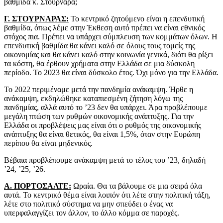
βαθμίδα κ. Στουρνάρα;
Γ. ΣΤΟΥΡΝΑΡΑΣ:
Το κεντρικό ζητούμενο είναι η επενδυτική
βαθμίδα, όπως λέμε στην Έκθεση αυτό πρέπει να είναι εθνικός
στόχος πια. Πρέπει να υπάρχει σύμπλευση των κομμάτων όλων. Η
επενδυτική βαθμίδα θα κάνει καλό σε όλους τους τομείς της
οικονομίας και θα κάνει καλό στην κοινωνία γενικά, διότι θα ρίξει
τα κόστη, θα έρθουν χρήματα στην Ελλάδα σε μια δύσκολη
περίοδο. Το 2023 θα είναι δύσκολο έτος. Όχι μόνο για την Ελλάδα.
Το 2022 περιμέναμε μετά την πανδημία ανάκαμψη. Ήρθε η
ανάκαμψη, εκδηλώθηκε καταπιεσμένη ζήτηση λόγω της
πανδημίας, αλλά αυτό το ’23 δεν θα υπάρχει. Άρα προβλέπουμε
μεγάλη πτώση των ρυθμών οικονομικής ανάπτυξης. Για την
Ελλάδα οι προβλέψεις μας είναι ότι ο ρυθμός της οικονομικής
ανάπτυξης θα είναι θετικός, θα είναι 1,5%, όταν στην Ευρώπη
περίπου θα είναι μηδενικός.
Βέβαια προβλέπουμε ανάκαμψη μετά το τέλος του ’23, δηλαδή
’24, ’25, ’26.
Α. ΠΟΡΤΟΣΑΛΤΕ:
Ωραία. Θα τα βάλουμε σε μια σειρά όλα
αυτά. Το κεντρικό θέμα είναι λοιπόν ότι λέτε στην πολιτική τάξη,
λέτε στο πολιτικό σύστημα να μην σπεύδει ο ένας να
υπερφαλαγγίζει τον άλλον, το άλλο κόμμα σε παροχές.