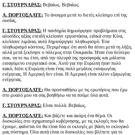
Γ. ΣΤΟΥΡΝΑΡΑΣ:
Βεβαίως. Βεβαίως.
Α. ΠΟΡΤΟΣΑΛΤΕ:
Το άνοιγμα μετά το διετές κλείσιμο επί της
ουσίας.
Γ. ΣΤΟΥΡΝΑΡΑΣ:
Η πανδημία δημιούργησε προβλήματα στις
αλυσίδες αξίας επειδή κλείσανε εργοστάσια, ειδικά στην Κίνα,
κλείσανε λιμάνια, αυτό δημιούργησε πληθωρισμό. Ένα
πληθωρισμό κόστους. Περιμέναμε ότι αυτό θα πέσει μετά τη λήξη,
αλλά μετά ξεκίνησε ο πόλεμος στην Ουκρανία. Ήταν ένα δεύτερο
σοκ, να το πω έτσι, από την πλευρά της προσφοράς και μάλιστα
εισαγόμενο ενεργειακό σοκ. Αυτό για την Ευρώπη ήταν πολύ
κακό, διότι η Ευρώπη είναι ένας πολύ μεγάλος εισαγωγέας
ενέργειας. Η Αμερική δεν είναι. Η Αμερική είναι πλέον εξαγωγέας
ενέργειας.
Α. ΠΟΡΤΟΣΑΛΤΕ:
Θα προσπαθήσω με τις ερωτήσεις που έχω
στο μυαλό μου να σας βοηθήσω να τα πούμε όλα αυτά.
Γ. ΣΤΟΥΡΝΑΡΑΣ:
Είναι πολλά. Βεβαίως.
Α. ΠΟΡΤΟΣΑΛΤΕ:
Και βάζετε και ακόμη ένα θέμα. Οι
δυσκολίες στο σχηματισμό κυβέρνησης, με τις εκλογές που θα
έχουμε, φαίνεται ότι θα είναι δύο οι εκλογές με βάση το εκλογικό
μας σύστημα. Όλα αυτά είναι οι δυσκολίες που βλέπετε για το