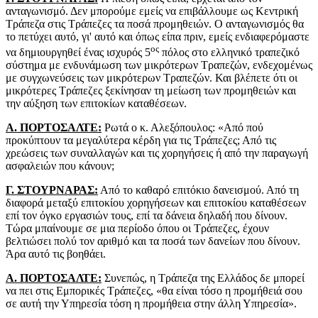
ανταγωνισμό. Δεν μπορούμε εμείς να επιβάλλουμε ως Κεντρική
Τράπεζα στις Τράπεζες τα ποσά προμηθειών. Ο ανταγωνισμός θα
το πετύχει αυτό, γι' αυτό και όπως είπα πριν, εμείς ενδιαφερόμαστε
ος
να δημιουργηθεί ένας ισχυρός 5
πόλος στο ελληνικό τραπεζικό
σύστημα με ενδυνάμωση των μικρότερων Τραπεζών, ενδεχομένως
με συγχωνεύσεις των μικρότερων Τραπεζών. Και βλέπετε ότι οι
μικρότερες Τράπεζες ξεκίνησαν τη μείωση των προμηθειών και
την αύξηση των επιτοκίων καταθέσεων.
Α. ΠΟΡΤΟΣΑΛΤΕ:
Ρωτά ο κ. Αλεξόπουλος: «Από πού
προκύπτουν τα μεγαλύτερα κέρδη για τις Τράπεζες; Από τις
χρεώσεις των συναλλαγών και τις χορηγήσεις ή από την παραγωγή
ασφαλειών που κάνουν;
Γ. ΣΤΟΥΡΝΑΡΑΣ:
Από το καθαρό επιτόκιο δανεισμού. Από τη
διαφορά μεταξύ επιτοκίου χορηγήσεων και επιτοκίου καταθέσεων
επί τον όγκο εργασιών τους, επί τα δάνεια δηλαδή που δίνουν.
Τώρα μπαίνουμε σε μια περίοδο όπου οι Τράπεζες, έχουν
βελτιώσει πολύ τον αριθμό και τα ποσά των δανείων που δίνουν.
Άρα αυτό τις βοηθάει.
Α. ΠΟΡΤΟΣΑΛΤΕ:
Συνεπώς, η Τράπεζα της Ελλάδος δε μπορεί
να πει στις Εμπορικές Τράπεζες, «θα είναι τόσο η προμήθειά σου
σε αυτή την Υπηρεσία τόση η προμήθεια στην άλλη Υπηρεσία».