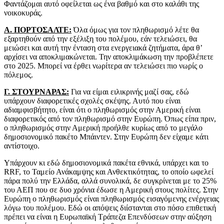
Φαντάζομαι αυτό οφείλεται ως ένα βαθμό και στο καλάθι της
νοικοκυράς.
Α. ΠΟΡΤΟΣΑΛΤΕ:
Όλα όμως για τον πληθωρισμό λέτε θα
εξαρτηθούν από την εξέλιξη του πολέμου, εάν τελειώσει, θα
μειώσει και αυτή την ένταση στα ενεργειακά ζητήματα, άρα θ’
αρχίσει να αποκλιμακώνεται. Την αποκλιμάκωση την προβλέπετε
στο 2025. Μπορεί να έρθει νωρίτερα αν τελειώσει πιο νωρίς ο
πόλεμος.
Γ. ΣΤΟΥΡΝΑΡΑΣ:
Για να είμαι ειλικρινής μαζί σας, εδώ
υπάρχουν διαφορετικές σχολές σκέψης. Αυτό που είναι
αδιαμφισβήτητο, είναι ότι ο πληθωρισμός στην Αμερική είναι
διαφορετικός από τον πληθωρισμό στην Ευρώπη. Όπως είπα πριν,
ο πληθωρισμός στην Αμερική προήλθε κυρίως από το μεγάλο
δημοσιονομικό πακέτο Μπάιντεν. Στην Ευρώπη δεν είχαμε κάτι
αντίστοιχο.
Υπάρχουν κι εδώ δημοσιονομικά πακέτα εθνικά, υπάρχει και το
RRF, το Ταμείο Ανάκαμψης και Ανθεκτικότητας, το οποίο ωφελεί
πάρα πολύ την Ελλάδα, αλλά συνολικά, δε συγκρίνεται με το 25%
του ΑΕΠ που σε δυο χρόνια έδωσε η Αμερική στους πολίτες. Στην
Ευρώπη ο πληθωρισμός είναι πληθωρισμός εισαγόμενης ενέργειας
λόγω του πολέμου. Εδώ οι απόψεις διίστανται στο πόσο επιθετική
πρέπει να είναι η Ευρωπαϊκή Τράπεζα Επενδύσεων στην αύξηση