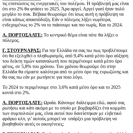
τις επιπτώσεις τις ενεργειακές του πολέμου. Η πρόβλεψή μας είναι
ότι στο 2% θα φτάσει το 2025. Άρα αργεί. Αργεί γιατί ήταν πολύ
μεγάλο το σοκ. Βέβαια θεωρούμε ότι ίσως αυτή η πρόβλεψη να
είναι κάπως απαισιόδοξη. Εάν ο πόλεμος λήξει νωρίτερα,
ενδεχομένως το 2% να το πιάσουμε και πιο νωρίς. Και το 2024.
Α. ΠΟΡΤΟΣΑΛΤΕ:
Το κεντρικό θέμα είναι πότε θα λήξει ο
πόλεμος.
Γ. ΣΤΟΥΡΝΑΡΑΣ:
Για την Ελλάδα να σας πω πως προβλέπουμε
ότι θα εξελιχθεί ο πληθωρισμός, από 9,4% κατά μέσο όρο αύξηση
του δείκτη τιμών καταναλωτή που περιμένουμε κατά μέσο όρο
φέτος, σε 5,8% του χρόνου. Του χρόνου θεωρούμε ότι στην
Ελλάδα θα είμαστε καλύτερα από το μέσο όρο της ευρωζώνης και
θα σας πω εάν με ρωτήσετε για ποιο λόγο.
Το 2024 το περιμένουμε στο 3,6% κατά μέσο όρο και το 2025
κοντά στο 2%.
Α. ΠΟΡΤΟΣΑΛΤΕ:
Ωραία. Κάνουμε διάλειμμα εδώ, αφού σας
ρωτήσω και κάτι ακόμα με το οποίο με βομβαρδίζει ένα κομμάτι
των συμπολιτών μας, είναι αυτοί που δανείστηκαν με ελβετικό
φράγκο κλπ, γι’ αυτούς μπορεί να υπάρξει μια πρόβλεψη να
βοηθηθούν αυτές οι οικογένειες;