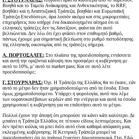
Βοηθά και το Ταμείο Ανάκαμψης και Ανθεκτικότητας, το RRF,
βοηθάει και η Αναπτυξιακή Τράπεζα, βοηθάει και Ευρωπαϊκή
Τράπεζα Επενδύσεων, άρα λοιπόν ακόμα και στις μικρομεσαίες
επιχειρήσεις που υπήρχε ένα δικαιολογημένο αίτημα ότι οι
ελληνικές τράπεζες δεν τις δανείζουν, φαίνεται ότι αυτό
βελτιώνεται. Δεν λέω ότι έχει φτάσει στον επιθυμητό βαθμό,
πάντως έχουμε μια σημαντική βελτίωση στο ρυθμό πιστοδότησης
της ελληνικής οικονομίας από τις τράπεζες σήμερα.
Α. ΠΟΡΤΟΣΑΛΤΕ:
Στο πλαίσιο της προειδοποίησης εντάσσετε
και αυτή την οριζόντια κάλυψη που προσφέρει η κυβέρνηση με
αυτό το 10%, μ’ αυτό το market pass; Και σε αυτό λέτε
προειδοποιούμε;
Γ. ΣΤΟΥΡΝΑΡΑΣ:
Όχι. Η Τράπεζα της Ελλάδος θα το έκανε, εάν
αυτό το μέτρο δεν ήταν χρηματοδοτούμενο από τα έσοδα. Είναι
όμως χρηματοδοτούμενο. Υπάρχει η φορολογία, αυτό που λέμε
των ουρανοκατέβατων κερδών από την ενέργεια και αυτά τα έσοδα
χρησιμοποιεί η κυβέρνηση για να επιδοτήσει αυτό το μέτρο.
Πολλοί έχουν την άποψη ότι μπορούσε να κάνει κάτι καλύτερο. Δε
μπαίνει η Τράπεζα Ελλάδος σε τέτοιου είδους λεπτομέρειες. Και
δεν πρέπει κιόλας να μπει διότι αυτό είναι καθαρά απόφαση μιας
εκλεγμένης κυβέρνησης. Η Κεντρική Τράπεζα μπορεί να
προειδοποιήσει ότι το πράγμα ξεφεύγει δημοσιονομικά. Όχι. Εδώ