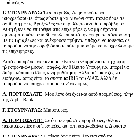
Τράπεζα;».
Γ. ΣΤΟΥΡΝΑΡΑΣ:
Έτσι ακριβώς. Δε μπορούμε να
υποχρεώσουμε, όπως είδατε η κα Μελόνι στην Ιταλία ήρθε σε
αντίθεση με τις Βρυξέλλες για ακριβώς το αντίθετο πρόβλημα.
Αυτή ήθελε να επιτρέψει στις επιχειρήσεις, να μη δέχονται
εμβάσματα κάτω από 60 ευρώ και αυτό την έφερε σε σύγκρουση
με τις Βρυξέλλες και ανέκρουσε πρύμνα. Υπάρχει νομοθεσία, δε
μπορούμε να την παραβιάσουμε ούτε μπορούμε να υποχρεώσουμε
τις επιχειρήσεις.
Αυτό που πρέπει να κάνουμε, είναι να ενθαρρύνουμε τη χρήση
ηλεκτρονικών μέσων, σαφώς. Αν θέλει το Υπουργείο, μπορεί να
δούμε κάποιου είδους κινητροδότηση. Αλλά οι Τράπεζες να
εισάγουν, όπως είπα, το σύστημα IRIS του ΔΙΑΣ. Αλλά δε
μπορούμε να υποχρεώσουμε κανέναν όμως.
Α. ΠΟΡΤΟΣΑΛΤΕ:
Μου λένε ότι έχει και αυτό προμήθειες, πλην
της Alpha Bank.
Γ. ΣΤΟΥΡΝΑΡΑΣ:
Μικρότερες.
Α. ΠΟΡΤΟΣΑΛΤΕ:
Σε ό,τι αφορά στις προμήθειες, θέλουν
περαιτέρω πίεση οι Τράπεζες, απ’ ό,τι καταλαβαίνω κ. Διοικητά.
Γ. ΣΤΟΥΡΝΑΡΑΣ:
Η πίεση όπως είπα, έρχεται από τον