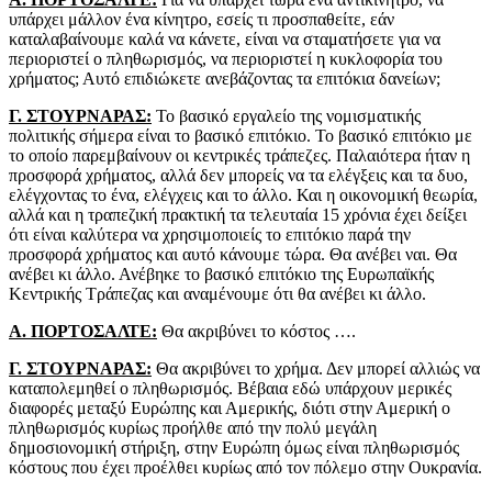
υπάρχει μάλλον ένα κίνητρο, εσείς τι προσπαθείτε, εάν
καταλαβαίνουμε καλά να κάνετε, είναι να σταματήσετε για να
περιοριστεί ο πληθωρισμός, να περιοριστεί η κυκλοφορία του
χρήματος; Αυτό επιδιώκετε ανεβάζοντας τα επιτόκια δανείων;
Γ. ΣΤΟΥΡΝΑΡΑΣ:
Το βασικό εργαλείο της νομισματικής
πολιτικής σήμερα είναι το βασικό επιτόκιο. Το βασικό επιτόκιο με
το οποίο παρεμβαίνουν οι κεντρικές τράπεζες. Παλαιότερα ήταν η
προσφορά χρήματος, αλλά δεν μπορείς να τα ελέγξεις και τα δυο,
ελέγχοντας το ένα, ελέγχεις και το άλλο. Και η οικονομική θεωρία,
αλλά και η τραπεζική πρακτική τα τελευταία 15 χρόνια έχει δείξει
ότι είναι καλύτερα να χρησιμοποιείς το επιτόκιο παρά την
προσφορά χρήματος και αυτό κάνουμε τώρα. Θα ανέβει ναι. Θα
ανέβει κι άλλο. Ανέβηκε το βασικό επιτόκιο της Ευρωπαϊκής
Κεντρικής Τράπεζας και αναμένουμε ότι θα ανέβει κι άλλο.
Α. ΠΟΡΤΟΣΑΛΤΕ:
Θα ακριβύνει το κόστος ….
Γ. ΣΤΟΥΡΝΑΡΑΣ:
Θα ακριβύνει το χρήμα. Δεν μπορεί αλλιώς να
καταπολεμηθεί ο πληθωρισμός. Βέβαια εδώ υπάρχουν μερικές
διαφορές μεταξύ Ευρώπης και Αμερικής, διότι στην Αμερική ο
πληθωρισμός κυρίως προήλθε από την πολύ μεγάλη
δημοσιονομική στήριξη, στην Ευρώπη όμως είναι πληθωρισμός
κόστους που έχει προέλθει κυρίως από τον πόλεμο στην Ουκρανία.