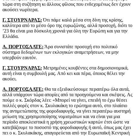
τώρα στη συζήτηση κι άλλους φίλους που ενδεχομένως δεν έχουν
ακούσει νωρίτερα.
Γ. ΣΤΟΥΡΝΑΡΑΣ:
Ότι πάμε καλά μέσα στη δίνη της κρίσης,
καλύτερα από το μέσο όρο της ευρωζώνης, αλλά προσοχή, διότι το
’23 θα είναι μια δύσκολη χρονιά για όλη την Ευρώπη και για την
Ελλάδα.
Α. ΠΟΡΤΟΣΑΛΤΕ:
Άρα συνιστάτε προσοχή στο πολιτικό
σύστημα δεδομένων των εκλογικών αναμετρήσεων, να μην
υπερβούν εαυτόν.
Γ. ΣΤΟΥΡΝΑΡΑΣ:
Μετρημένες κουβέντες στα δημοσιονομικά,
αυτή είναι η συμβουλή μας. Από κει και πέρα, όποιος θέλει την
ακούει.
Α. ΠΟΡΤΟΣΑΛΤΕ:
Θα τα εξειδικεύσουμε περαιτέρω όλα αυτά,
αλλά υπάρχουν τώρα απορίες από τα προηγούμενα και σκέψεις. Ας
πούμε ο κ. Σκόρδας λέει: «Μπορεί να γίνει, επειδή το έχω θέσει
πολλές φορές στον κ. Σκυλακάκη το ερώτημα αυτό, στο πλαίσιο
της αντιμετώπισης της φοροδιαφυγής, να γίνει περαιτέρω αυστηρή
μείωση της χρησιμοποίησης νομισμάτων και να είναι για μια
περίοδο αποκλειστικά η χρήση χρεωστικών καρτών έτσι ώστε να
κατεβάζουμε το ποσοστό της φοροδιαφυγής ή αυτό, όπως μας έχει
πει ο κ. Σκυλακάκης, απαγορεύεται από την Ευρωπαϊκή Κεντρική