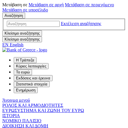
Μετάβαση σε
Μετάβαση σε
αρχή
Μετάβαση σε
περιεχόμενο
Μετάβαση σε
υποσέλιδο
Αναζήτηση
Εκτέλεση αναζήτησης
Κλείσιμο αναζήτησης
Κλείσιμο αναζήτησης
EN
English
Η Τράπεζα
Κύριες λειτουργίες
Το ευρώ
Εκδόσεις και έρευνα
Στατιστικά στοιχεία
Ενημέρωση
Άνοιγμα μενού
ΡΟΛΟΣ ΚΑΙ ΑΡΜΟΔΙΟΤΗΤΕΣ
ΕΥΡΩΣΥΣΤΗΜΑ ΚΑΙ ΖΩΝΗ ΤΟΥ ΕΥΡΩ
ΙΣΤΟΡΙΑ
ΝΟΜΙΚΟ ΠΛΑΙΣΙΟ
ΔΙΟΙΚΗΣΗ ΚΑΙ ΔΟΜΗ