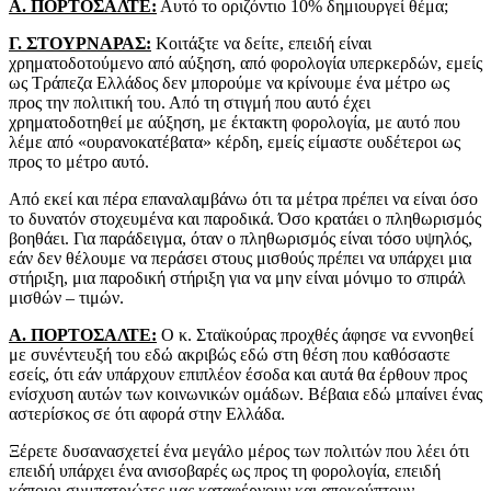
Α. ΠΟΡΤΟΣΑΛΤΕ:
Αυτό το οριζόντιο 10% δημιουργεί θέμα;
Γ. ΣΤΟΥΡΝΑΡΑΣ:
Κοιτάξτε να δείτε, επειδή είναι
χρηματοδοτούμενο από αύξηση, από φορολογία υπερκερδών, εμείς
ως Τράπεζα Ελλάδος δεν μπορούμε να κρίνουμε ένα μέτρο ως
προς την πολιτική του. Από τη στιγμή που αυτό έχει
χρηματοδοτηθεί με αύξηση, με έκτακτη φορολογία, με αυτό που
λέμε από «ουρανοκατέβατα» κέρδη, εμείς είμαστε ουδέτεροι ως
προς το μέτρο αυτό.
Από εκεί και πέρα επαναλαμβάνω ότι τα μέτρα πρέπει να είναι όσο
το δυνατόν στοχευμένα και παροδικά. Όσο κρατάει ο πληθωρισμός
βοηθάει. Για παράδειγμα, όταν ο πληθωρισμός είναι τόσο υψηλός,
εάν δεν θέλουμε να περάσει στους μισθούς πρέπει να υπάρχει μια
στήριξη, μια παροδική στήριξη για να μην είναι μόνιμο το σπιράλ
μισθών – τιμών.
Α. ΠΟΡΤΟΣΑΛΤΕ:
Ο κ. Σταϊκούρας προχθές άφησε να εννοηθεί
με συνέντευξή του εδώ ακριβώς εδώ στη θέση που καθόσαστε
εσείς, ότι εάν υπάρχουν επιπλέον έσοδα και αυτά θα έρθουν προς
ενίσχυση αυτών των κοινωνικών ομάδων. Βέβαια εδώ μπαίνει ένας
αστερίσκος σε ότι αφορά στην Ελλάδα.
Ξέρετε δυσανασχετεί ένα μεγάλο μέρος των πολιτών που λέει ότι
επειδή υπάρχει ένα ανισοβαρές ως προς τη φορολογία, επειδή
κάποιοι συμπατριώτες μας καταφέρνουν και αποκρύπτουν