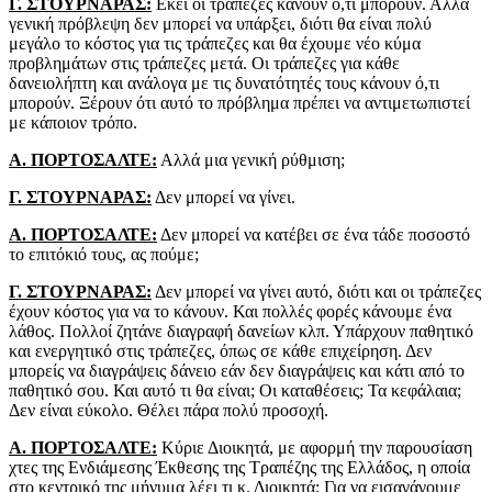
Γ. ΣΤΟΥΡΝΑΡΑΣ:
Εκεί οι τράπεζες κάνουν ό,τι μπορούν. Αλλά
γενική πρόβλεψη δεν μπορεί να υπάρξει, διότι θα είναι πολύ
μεγάλο το κόστος για τις τράπεζες και θα έχουμε νέο κύμα
προβλημάτων στις τράπεζες μετά. Οι τράπεζες για κάθε
δανειολήπτη και ανάλογα με τις δυνατότητές τους κάνουν ό,τι
μπορούν. Ξέρουν ότι αυτό το πρόβλημα πρέπει να αντιμετωπιστεί
με κάποιον τρόπο.
Α. ΠΟΡΤΟΣΑΛΤΕ:
Αλλά μια γενική ρύθμιση;
Γ. ΣΤΟΥΡΝΑΡΑΣ:
Δεν μπορεί να γίνει.
Α. ΠΟΡΤΟΣΑΛΤΕ:
Δεν μπορεί να κατέβει σε ένα τάδε ποσοστό
το επιτόκιό τους, ας πούμε;
Γ. ΣΤΟΥΡΝΑΡΑΣ:
Δεν μπορεί να γίνει αυτό, διότι και οι τράπεζες
έχουν κόστος για να το κάνουν. Και πολλές φορές κάνουμε ένα
λάθος. Πολλοί ζητάνε διαγραφή δανείων κλπ. Υπάρχουν παθητικό
και ενεργητικό στις τράπεζες, όπως σε κάθε επιχείρηση. Δεν
μπορείς να διαγράψεις δάνειο εάν δεν διαγράψεις και κάτι από το
παθητικό σου. Και αυτό τι θα είναι; Οι καταθέσεις; Τα κεφάλαια;
Δεν είναι εύκολο. Θέλει πάρα πολύ προσοχή.
Α. ΠΟΡΤΟΣΑΛΤΕ:
Κύριε Διοικητά, με αφορμή την παρουσίαση
χτες της Ενδιάμεσης Έκθεσης της Τραπέζης της Ελλάδος, η οποία
στο κεντρικό της μήνυμα λέει τι κ. Διοικητά; Για να εισαγάγουμε