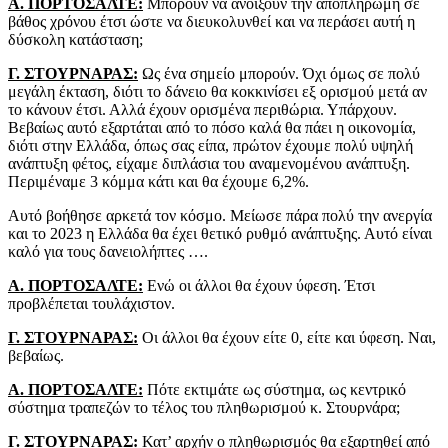
Α. ΠΟΡΤΟΣΑΛΤΕ:
Μπορούν να ανοίξουν την αποπληρωμή σε
βάθος χρόνου έτσι ώστε να διευκολυνθεί και να περάσει αυτή η
δύσκολη κατάσταση;
Γ. ΣΤΟΥΡΝΑΡΑΣ:
Ως ένα σημείο μπορούν. Όχι όμως σε πολύ
μεγάλη έκταση, διότι το δάνειο θα κοκκινίσει εξ ορισμού μετά αν
το κάνουν έτσι. Αλλά έχουν ορισμένα περιθώρια. Υπάρχουν.
Βεβαίως αυτό εξαρτάται από το πόσο καλά θα πάει η οικονομία,
διότι στην Ελλάδα, όπως σας είπα, πρώτον έχουμε πολύ υψηλή
ανάπτυξη φέτος, είχαμε διπλάσια του αναμενομένου ανάπτυξη.
Περιμέναμε 3 κόμμα κάτι και θα έχουμε 6,2%.
Αυτό βοήθησε αρκετά τον κόσμο. Μείωσε πάρα πολύ την ανεργία
και το 2023 η Ελλάδα θα έχει θετικό ρυθμό ανάπτυξης. Αυτό είναι
καλό για τους δανειολήπτες ….
Α. ΠΟΡΤΟΣΑΛΤΕ:
Ενώ οι άλλοι θα έχουν ύφεση. Έτσι
προβλέπεται τουλάχιστον.
Γ. ΣΤΟΥΡΝΑΡΑΣ:
Οι άλλοι θα έχουν είτε 0, είτε και ύφεση. Ναι,
βεβαίως.
Α. ΠΟΡΤΟΣΑΛΤΕ:
Πότε εκτιμάτε ως σύστημα, ως κεντρικό
σύστημα τραπεζών το τέλος του πληθωρισμού κ. Στουρνάρα;
Γ. ΣΤΟΥΡΝΑΡΑΣ:
Κατ’ αρχήν ο πληθωρισμός θα εξαρτηθεί από