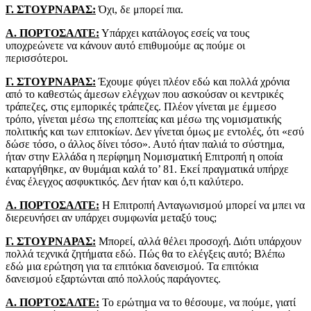
Γ. ΣΤΟΥΡΝΑΡΑΣ:
Όχι, δε μπορεί πια.
Α. ΠΟΡΤΟΣΑΛΤΕ:
Υπάρχει κατάλογος εσείς να τους
υποχρεώνετε να κάνουν αυτό επιθυμούμε ας πούμε οι
περισσότεροι.
Γ. ΣΤΟΥΡΝΑΡΑΣ:
Έχουμε φύγει πλέον εδώ και πολλά χρόνια
από το καθεστώς άμεσων ελέγχων που ασκούσαν οι κεντρικές
τράπεζες, στις εμπορικές τράπεζες. Πλέον γίνεται με έμμεσο
τρόπο, γίνεται μέσω της εποπτείας και μέσω της νομισματικής
πολιτικής και των επιτοκίων. Δεν γίνεται όμως με εντολές, ότι «εσύ
δώσε τόσο, ο άλλος δίνει τόσο». Αυτό ήταν παλιά το σύστημα,
ήταν στην Ελλάδα η περίφημη Νομισματική Επιτροπή η οποία
καταργήθηκε, αν θυμάμαι καλά το’ 81. Εκεί πραγματικά υπήρχε
ένας έλεγχος ασφυκτικός. Δεν ήταν και ό,τι καλύτερο.
Α. ΠΟΡΤΟΣΑΛΤΕ:
Η Επιτροπή Ανταγωνισμού μπορεί να μπει να
διερευνήσει αν υπάρχει συμφωνία μεταξύ τους;
Γ. ΣΤΟΥΡΝΑΡΑΣ:
Μπορεί, αλλά θέλει προσοχή. Διότι υπάρχουν
πολλά τεχνικά ζητήματα εδώ. Πώς θα το ελέγξεις αυτό; Βλέπω
εδώ μια ερώτηση για τα επιτόκια δανεισμού. Τα επιτόκια
δανεισμού εξαρτώνται από πολλούς παράγοντες.
Α. ΠΟΡΤΟΣΑΛΤΕ:
Το ερώτημα να το θέσουμε, να πούμε, γιατί