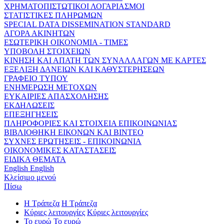
ΧΡΗΜΑΤΟΠΙΣΤΩΤΙΚΟΙ ΛΟΓΑΡΙΑΣΜΟΙ
ΣΤΑΤΙΣΤΙΚΕΣ ΠΛΗΡΩΜΩΝ
SPECIAL DATA DISSEMINATION STANDARD
ΑΓΟΡΑ ΑΚΙΝΗΤΩΝ
ΕΣΩΤΕΡΙΚΗ ΟΙΚΟΝΟΜΙΑ - ΤΙΜΕΣ
ΥΠΟΒΟΛΗ ΣΤΟΙΧΕΙΩΝ
ΚΙΝΗΣΗ ΚΑΙ ΑΠΑΤΗ ΤΩΝ ΣΥΝΑΛΛΑΓΩΝ ΜΕ ΚΑΡΤΕΣ
ΕΞΕΛΙΞΗ ΔΑΝΕΙΩΝ ΚΑΙ ΚΑΘΥΣΤΕΡΗΣΕΩΝ
ΓΡΑΦΕΙΟ ΤΥΠΟΥ
ΕΝΗΜΕΡΩΣΗ ΜΕΤΟΧΩΝ
ΕΥΚΑΙΡΙΕΣ ΑΠΑΣΧΟΛΗΣΗΣ
ΕΚΔΗΛΩΣΕΙΣ
ΕΠΕΞΗΓΗΣΕΙΣ
ΠΛΗΡΟΦΟΡΙΕΣ ΚΑΙ ΣΤΟΙΧΕΙΑ ΕΠΙΚΟΙΝΩΝΙΑΣ
ΒΙΒΛΙΟΘΗΚΗ ΕΙΚΟΝΩΝ ΚΑΙ ΒΙΝΤΕΟ
ΣΥΧΝΕΣ ΕΡΩΤΗΣΕΙΣ - ΕΠΙΚΟΙΝΩΝΙΑ
ΟΙΚΟΝΟΜΙΚΕΣ ΚΑΤΑΣΤΑΣΕΙΣ
ΕΙΔΙΚΑ ΘΕΜΑΤΑ
English
English
Κλείσιμο μενού
Πίσω
Η Τράπεζα
Η Τράπεζα
Κύριες λειτουργίες
Κύριες λειτουργίες
Το ευρώ
Το ευρώ