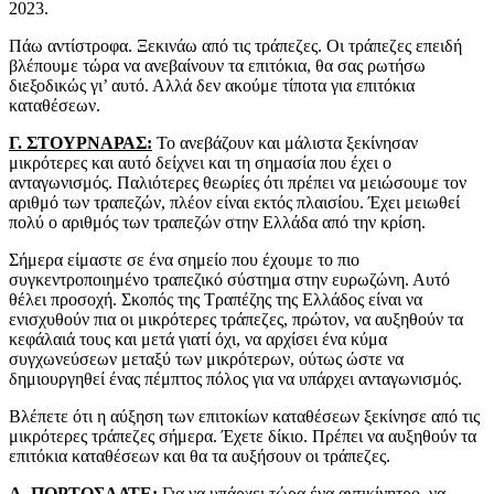
2023.
Πάω αντίστροφα. Ξεκινάω από τις τράπεζες. Οι τράπεζες επειδή
βλέπουμε τώρα να ανεβαίνουν τα επιτόκια, θα σας ρωτήσω
διεξοδικώς γι’ αυτό. Αλλά δεν ακούμε τίποτα για επιτόκια
καταθέσεων.
Γ. ΣΤΟΥΡΝΑΡΑΣ:
Το ανεβάζουν και μάλιστα ξεκίνησαν
μικρότερες και αυτό δείχνει και τη σημασία που έχει ο
ανταγωνισμός. Παλιότερες θεωρίες ότι πρέπει να μειώσουμε τον
αριθμό των τραπεζών, πλέον είναι εκτός πλαισίου. Έχει μειωθεί
πολύ ο αριθμός των τραπεζών στην Ελλάδα από την κρίση.
Σήμερα είμαστε σε ένα σημείο που έχουμε το πιο
συγκεντροποιημένο τραπεζικό σύστημα στην ευρωζώνη. Αυτό
θέλει προσοχή. Σκοπός της Τραπέζης της Ελλάδος είναι να
ενισχυθούν πια οι μικρότερες τράπεζες, πρώτον, να αυξηθούν τα
κεφάλαιά τους και μετά γιατί όχι, να αρχίσει ένα κύμα
συγχωνεύσεων μεταξύ των μικρότερων, ούτως ώστε να
δημιουργηθεί ένας πέμπτος πόλος για να υπάρχει ανταγωνισμός.
Βλέπετε ότι η αύξηση των επιτοκίων καταθέσεων ξεκίνησε από τις
μικρότερες τράπεζες σήμερα. Έχετε δίκιο. Πρέπει να αυξηθούν τα
επιτόκια καταθέσεων και θα τα αυξήσουν οι τράπεζες.
Α. ΠΟΡΤΟΣΑΛΤΕ:
Για να υπάρχει τώρα ένα αντικίνητρο, να