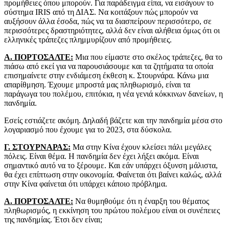
προμήθειες όπου μπορούν. Για παράδειγμα είπα, να εισάγουν το
σύστημα IRIS από τη ΔΙΑΣ. Να κοιτάξουν πώς μπορούν να
αυξήσουν άλλα έσοδα, πώς να τα διασπείρουν περισσότερο, σε
περισσότερες δραστηριότητες, αλλά δεν είναι αλήθεια όμως ότι οι
ελληνικές τράπεζες πλημμυρίζουν από προμήθειες.
Α. ΠΟΡΤΟΣΑΛΤΕ:
Μια που είμαστε στο σκέλος τράπεζες, θα το
πιάσω από εκεί για να παρουσιάσουμε και τα ζητήματα τα οποία
επισημαίνετε στην ενδιάμεση έκθεση κ. Στουρνάρα. Κάνω μια
απαρίθμηση. Έχουμε μπροστά μας πληθωρισμό, είναι τα
παράγωγα του πολέμου, επιτόκια, η νέα γενιά κόκκινων δανείων, η
πανδημία.
Εσείς εστιάζετε ακόμη. Δηλαδή βάζετε και την πανδημία μέσα στο
λογαριασμό που έχουμε για το 2023, στα δύσκολα.
Γ. ΣΤΟΥΡΝΑΡΑΣ:
Μα στην Κίνα έχουν κλείσει πάλι μεγάλες
πόλεις. Είναι θέμα. Η πανδημία δεν έχει λήξει ακόμα. Είναι
σημαντικό αυτό να το ξέρουμε. Και εάν υπάρχει όξυνση μάλιστα,
θα έχει επίπτωση στην οικονομία. Φαίνεται ότι βαίνει καλώς, αλλά
στην Κίνα φαίνεται ότι υπάρχει κάποιο πρόβλημα.
Α. ΠΟΡΤΟΣΑΛΤΕ:
Να θυμηθούμε ότι η έναρξη του θέματος
πληθωρισμός, η εκκίνηση του πρώτου πολέμου είναι οι συνέπειες
της πανδημίας. Έτσι δεν είναι;