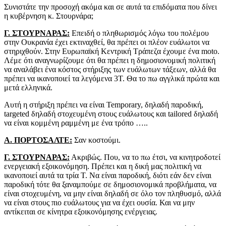
Συνιστάτε την προσοχή ακόμα και σε αυτά τα επιδόματα που δίνει
η κυβέρνηση κ. Στουρνάρα;
Γ. ΣΤΟΥΡΝΑΡΑΣ:
Επειδή ο πληθωρισμός λόγω του πολέμου
στην Ουκρανία έχει εκτιναχθεί, θα πρέπει οι πλέον ευάλωτοι να
στηριχθούν. Στην Ευρωπαϊκή Κεντρική Τράπεζα έχουμε ένα moto.
Λέμε ότι αναγνωρίζουμε ότι θα πρέπει η δημοσιονομική πολιτική
να αναλάβει ένα κόστος στήριξης των ευάλωτων τάξεων, αλλά θα
πρέπει να ικανοποιεί τα λεγόμενα 3Τ. Θα το πω αγγλικά πρώτα και
μετά ελληνικά.
Αυτή η στήριξη πρέπει να είναι Temporary, δηλαδή παροδική,
targeted δηλαδή στοχευμένη στους ευάλωτους και tailored δηλαδή
να είναι κομμένη ραμμένη με ένα τρόπο …..
Α. ΠΟΡΤΟΣΑΛΤΕ:
Σαν κοστούμι.
Γ. ΣΤΟΥΡΝΑΡΑΣ:
Ακριβώς. Που, να το πω έτσι, να κινητροδοτεί
ενεργειακή εξοικονόμηση. Πρέπει και η δική μας πολιτική να
ικανοποιεί αυτά τα τρία Τ. Να είναι παροδική, διότι εάν δεν είναι
παροδική τότε θα ξαναμπούμε σε δημοσιονομικά προβλήματα, να
είναι στοχευμένη, να μην είναι δηλαδή σε όλο τον πληθυσμό, αλλά
να είναι στους πιο ευάλωτους για να έχει ουσία. Και να μην
αντίκειται σε κίνητρα εξοικονόμησης ενέργειας.