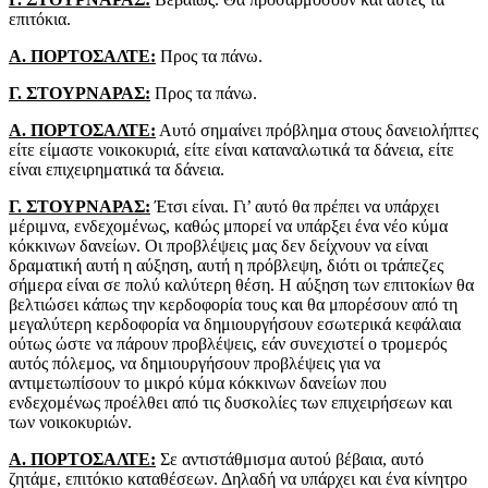
επιτόκια.
Α. ΠΟΡΤΟΣΑΛΤΕ:
Προς τα πάνω.
Γ. ΣΤΟΥΡΝΑΡΑΣ:
Προς τα πάνω.
Α. ΠΟΡΤΟΣΑΛΤΕ:
Αυτό σημαίνει πρόβλημα στους δανειολήπτες
είτε είμαστε νοικοκυριά, είτε είναι καταναλωτικά τα δάνεια, είτε
είναι επιχειρηματικά τα δάνεια.
Γ. ΣΤΟΥΡΝΑΡΑΣ:
Έτσι είναι. Γι’ αυτό θα πρέπει να υπάρχει
μέριμνα, ενδεχομένως, καθώς μπορεί να υπάρξει ένα νέο κύμα
κόκκινων δανείων. Οι προβλέψεις μας δεν δείχνουν να είναι
δραματική αυτή η αύξηση, αυτή η πρόβλεψη, διότι οι τράπεζες
σήμερα είναι σε πολύ καλύτερη θέση. Η αύξηση των επιτοκίων θα
βελτιώσει κάπως την κερδοφορία τους και θα μπορέσουν από τη
μεγαλύτερη κερδοφορία να δημιουργήσουν εσωτερικά κεφάλαια
ούτως ώστε να πάρουν προβλέψεις, εάν συνεχιστεί ο τρομερός
αυτός πόλεμος, να δημιουργήσουν προβλέψεις για να
αντιμετωπίσουν το μικρό κύμα κόκκινων δανείων που
ενδεχομένως προέλθει από τις δυσκολίες των επιχειρήσεων και
των νοικοκυριών.
Α. ΠΟΡΤΟΣΑΛΤΕ:
Σε αντιστάθμισμα αυτού βέβαια, αυτό
ζητάμε, επιτόκιο καταθέσεων. Δηλαδή να υπάρχει και ένα κίνητρο