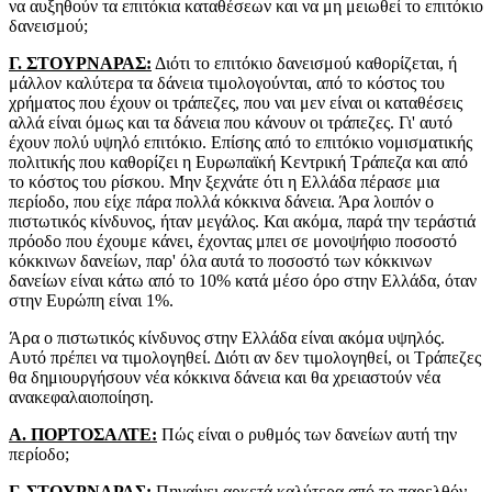
να αυξηθούν τα επιτόκια καταθέσεων και να μη μειωθεί το επιτόκιο
δανεισμού;
Γ. ΣΤΟΥΡΝΑΡΑΣ:
Διότι το επιτόκιο δανεισμού καθορίζεται, ή
μάλλον καλύτερα τα δάνεια τιμολογούνται, από το κόστος του
χρήματος που έχουν οι τράπεζες, που ναι μεν είναι οι καταθέσεις
αλλά είναι όμως και τα δάνεια που κάνουν οι τράπεζες. Γι' αυτό
έχουν πολύ υψηλό επιτόκιο. Επίσης από το επιτόκιο νομισματικής
πολιτικής που καθορίζει η Ευρωπαϊκή Κεντρική Τράπεζα και από
το κόστος του ρίσκου. Μην ξεχνάτε ότι η Ελλάδα πέρασε μια
περίοδο, που είχε πάρα πολλά κόκκινα δάνεια. Άρα λοιπόν ο
πιστωτικός κίνδυνος, ήταν μεγάλος. Και ακόμα, παρά την τεράστιά
πρόοδο που έχουμε κάνει, έχοντας μπει σε μονοψήφιο ποσοστό
κόκκινων δανείων, παρ' όλα αυτά το ποσοστό των κόκκινων
δανείων είναι κάτω από το 10% κατά μέσο όρο στην Ελλάδα, όταν
στην Ευρώπη είναι 1%.
Άρα ο πιστωτικός κίνδυνος στην Ελλάδα είναι ακόμα υψηλός.
Αυτό πρέπει να τιμολογηθεί. Διότι αν δεν τιμολογηθεί, οι Τράπεζες
θα δημιουργήσουν νέα κόκκινα δάνεια και θα χρειαστούν νέα
ανακεφαλαιοποίηση.
Α. ΠΟΡΤΟΣΑΛΤΕ:
Πώς είναι ο ρυθμός των δανείων αυτή την
περίοδο;
Γ. ΣΤΟΥΡΝΑΡΑΣ:
Πηγαίνει αρκετά καλύτερα από το παρελθόν.