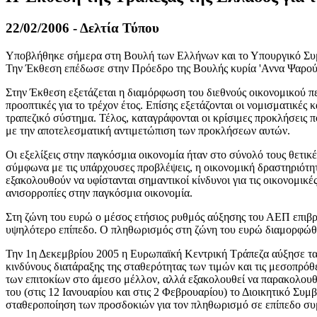
22/02/2006 - Δελτία Τύπου
Υποβλήθηκε σήμερα στη Βουλή των Ελλήνων και το Υπουργικό Συ
Την Έκθεση επέδωσε στην Πρόεδρο της Βουλής κυρία 'Αννα Ψαρούδ
Στην Έκθεση εξετάζεται η διαμόρφωση του διεθνούς οικονομικού περ
προοπτικές για το τρέχον έτος. Επίσης εξετάζονται οι νομισματικέ
τραπεζικό σύστημα. Τέλος, καταγράφονται οι κρίσιμες προκλήσεις πο
με την αποτελεσματική αντιμετώπιση των προκλήσεων αυτών.
Οι εξελίξεις στην
παγκόσμια
οικονομία
ήταν στο σύνολό τους θετικέ
σύμφωνα με τις υπάρχουσες προβλέψεις, η οικονομική δραστηριότητ
εξακολουθούν να υφίστανται σημαντικοί κίνδυνοι για τις οικονομικέ
ανισορροπίες στην παγκόσμια οικονομία.
Στη
ζώνη
του
ευρώ
ο μέσος ετήσιος ρυθμός αύξησης του ΑΕΠ επιβρα
υψηλότερο επίπεδο. Ο πληθωρισμός στη ζώνη του ευρώ διαμορφώθηκε
Την 1η Δεκεμβρίου 2005 η Ευρωπαϊκή Κεντρική Τράπεζα αύξησε τα 
κινδύνους διατάραξης της σταθερότητας των τιμών και τις μεσοπρόθ
των επιτοκίων στο άμεσο μέλλον, αλλά εξακολουθεί να παρακολουθεί
του (στις 12 Ιανουαρίου και στις 2 Φεβρουαρίου) το Διοικητικό Σ
σταθεροποίηση των προσδοκιών για τον πληθωρισμό σε επίπεδο συ