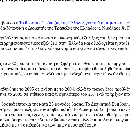
μβούλιο η
Έκθεση της Τράπεζας της Ελλάδος για τη Νομισματική Πο
α-Μπενάκη ο Διοικητής της Τράπεζας της Ελλάδος κ. Νικόλαος X. Γ
ιβάλλοντος και αναλύονται οι οικονομικές εξελίξεις στη ζώνη του ευ
ς και χρηματοπιστωτικές εξελίξεις στην Ελλάδα και αξιολογείται η στ
υ αντιμετωπίζει η ελληνική οικονομία και γίνονται συνοπτικές επισημ
ς το 2005, παρά τη σημαντική αύξηση της διεθνούς τιμής του αργού πε
α παγκοσμίως και ο όγκος του διεθνούς εμπορίου θα αυξηθούν περίπ
ς προοπτικές, οι οποίοι συνδέονται με ενδεχόμενη περαιτέρω άνοδο τη
δύνθηκε το 2005 σε σχέση με το 2004, αλλά το τρέχον έτος προβλέπ
 το 2005 σε επίπεδο κατά τι υψηλότερο του 2%, ενώ το τρέχον έτος
βασικά επιτόκιά της κατά 25 μονάδες βάσης. Το Διοικητικό Συμβού
εσμες προοπτικές για τον πληθωρισμό. Το Διοικητικό Συμβούλιο δεν 
 στενά όλες τις εξελίξεις που σχετίζονται με τις μεσοπρόθεσμες προ
υμβούλιο άφησε το επίπεδο των βασικών επιτοκίων αμετάβλητο, υπογρ
μβατό με τη σταθερότητα των τιμών μεσοπρόθεσμα.