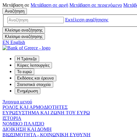
Μετάβαση σε
Μετάβαση σε
αρχή
Μετάβαση σε
περιεχόμενο
Μετάβ
Αναζήτηση
Εκτέλεση αναζήτησης
Κλείσιμο αναζήτησης
Κλείσιμο αναζήτησης
EN
English
Η Τράπεζα
Κύριες λειτουργίες
Το ευρώ
Εκδόσεις και έρευνα
Στατιστικά στοιχεία
Ενημέρωση
Άνοιγμα μενού
ΡΟΛΟΣ ΚΑΙ ΑΡΜΟΔΙΟΤΗΤΕΣ
ΕΥΡΩΣΥΣΤΗΜΑ ΚΑΙ ΖΩΝΗ ΤΟΥ ΕΥΡΩ
ΙΣΤΟΡΙΑ
ΝΟΜΙΚΟ ΠΛΑΙΣΙΟ
ΔΙΟΙΚΗΣΗ ΚΑΙ ΔΟΜΗ
ΒΙΩΣΙΜΟΤΗΤΑ - ΚΟΙΝΩΝΙΚΗ ΕΥΘΥΝΗ