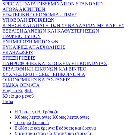
SPECIAL DATA DISSEMINATION STANDARD
ΑΓΟΡΑ ΑΚΙΝΗΤΩΝ
ΕΣΩΤΕΡΙΚΗ ΟΙΚΟΝΟΜΙΑ - ΤΙΜΕΣ
ΥΠΟΒΟΛΗ ΣΤΟΙΧΕΙΩΝ
ΚΙΝΗΣΗ ΚΑΙ ΑΠΑΤΗ ΤΩΝ ΣΥΝΑΛΛΑΓΩΝ ΜΕ ΚΑΡΤΕΣ
ΕΞΕΛΙΞΗ ΔΑΝΕΙΩΝ ΚΑΙ ΚΑΘΥΣΤΕΡΗΣΕΩΝ
ΓΡΑΦΕΙΟ ΤΥΠΟΥ
ΕΝΗΜΕΡΩΣΗ ΜΕΤΟΧΩΝ
ΕΥΚΑΙΡΙΕΣ ΑΠΑΣΧΟΛΗΣΗΣ
ΕΚΔΗΛΩΣΕΙΣ
ΕΠΕΞΗΓΗΣΕΙΣ
ΠΛΗΡΟΦΟΡΙΕΣ ΚΑΙ ΣΤΟΙΧΕΙΑ ΕΠΙΚΟΙΝΩΝΙΑΣ
ΒΙΒΛΙΟΘΗΚΗ ΕΙΚΟΝΩΝ ΚΑΙ ΒΙΝΤΕΟ
ΣΥΧΝΕΣ ΕΡΩΤΗΣΕΙΣ - ΕΠΙΚΟΙΝΩΝΙΑ
ΟΙΚΟΝΟΜΙΚΕΣ ΚΑΤΑΣΤΑΣΕΙΣ
ΕΙΔΙΚΑ ΘΕΜΑΤΑ
English
English
Κλείσιμο μενού
Πίσω
Η Τράπεζα
Η Τράπεζα
Κύριες λειτουργίες
Κύριες λειτουργίες
Το ευρώ
Το ευρώ
Εκδόσεις και έρευνα
Εκδόσεις και έρευνα
Στατιστικά στοιχεία
Στατιστικά στοιχεία