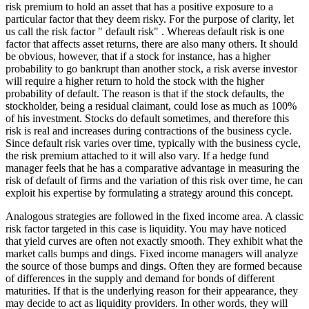
risk premium to hold an asset that has a positive exposure to a
particular factor that they deem risky. For the purpose of clarity, let
us call the risk factor " default risk" . Whereas default risk is one
factor that affects asset returns, there are also many others. It should
be obvious, however, that if a stock for instance, has a higher
probability to go bankrupt than another stock, a risk averse investor
will require a higher return to hold the stock with the higher
probability of default. The reason is that if the stock defaults, the
stockholder, being a residual claimant, could lose as much as 100%
of his investment. Stocks do default sometimes, and therefore this
risk is real and increases during contractions of the business cycle.
Since default risk varies over time, typically with the business cycle,
the risk premium attached to it will also vary. If a hedge fund
manager feels that he has a comparative advantage in measuring the
risk of default of firms and the variation of this risk over time, he can
exploit his expertise by formulating a strategy around this concept.
Analogous strategies are followed in the fixed income area. A classic
risk factor targeted in this case is liquidity. You may have noticed
that yield curves are often not exactly smooth. They exhibit what the
market calls bumps and dings. Fixed income managers will analyze
the source of those bumps and dings. Often they are formed because
of differences in the supply and demand for bonds of different
maturities. If that is the underlying reason for their appearance, they
may decide to act as liquidity providers. In other words, they will