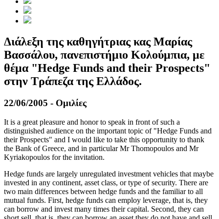
Διάλεξη της καθηγήτριας κας Μαρίας
Βασσάλου, πανεπιστήμιο Κολούμπια, με
θέμα "Hedge Funds and their Prospects"
στην Τράπεζα της Ελλάδος.
22/06/2005 - Ομιλίες
It is a great pleasure and honor to speak in front of such a
distinguished audience on the important topic of "Hedge Funds and
their Prospects" and I would like to take this opportunity to thank
the Bank of Greece, and in particular Mr Thomopoulos and Mr
Kyriakopoulos for the invitation.
Hedge funds are largely unregulated investment vehicles that maybe
invested in any continent, asset class, or type of security. There are
two main differences between hedge funds and the familiar to all
mutual funds. First, hedge funds can employ leverage, that is, they
can borrow and invest many times their capital. Second, they can
short sell, that is, they can borrow an asset they do not have and sell