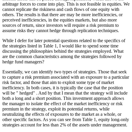
arbitrage forces to come into play. This is not feasible in equities. We
cannot replicate the riskiness and cash flows of one equity with
others. The results is that there are may be more inefficiencies, or
perceived inefficiencies, in the equities markets, but also more
sources of return, since investors will require a risk premium to
assume risks they cannot hedge through replication techniques.
While I defer for later potential questions related to the specifics of
the strategies listed in Table 1, I would like to spend some time
discussing the philosophies behind the strategies employed. What
are the common characteristics among the strategies followed by
hedge fund managers?
Essentially, we can identify two types of strategies. Those that seek
to capture a risk premium associated with an exposure to a particular
risk factor, and those that aim to exploit some type of market
inefficiency. In both cases, it is typically the case that the position
will be " hedged" . And by that I mean that the strategy will include
both a long and a short position. This investment approach allows
the manager to isolate the effect of the market inefficiency or risk
premium in the strategy, exploit its potential returns, while
neutralizing the effects of exposures to the market as a whole, or
other specific factors. As you can see from Table 1, equity long-only
strategies account for less than 2% of the assets under management.