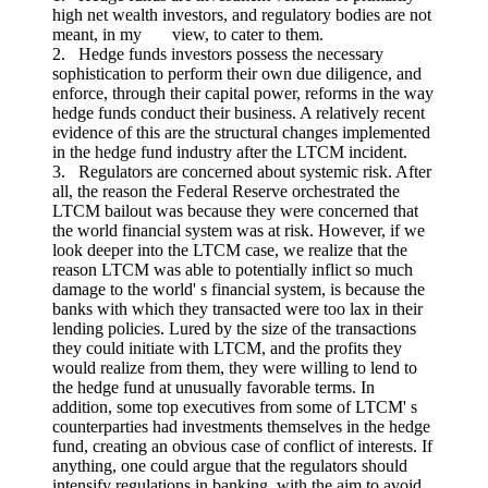
high net wealth investors, and regulatory bodies are not
meant, in my view, to cater to them.
2. Hedge funds investors possess the necessary
sophistication to perform their own due diligence, and
enforce, through their capital power, reforms in the way
hedge funds conduct their business. A relatively recent
evidence of this are the structural changes implemented
in the hedge fund industry after the LTCM incident.
3. Regulators are concerned about systemic risk. After
all, the reason the Federal Reserve orchestrated the
LTCM bailout was because they were concerned that
the world financial system was at risk. However, if we
look deeper into the LTCM case, we realize that the
reason LTCM was able to potentially inflict so much
damage to the world' s financial system, is because the
banks with which they transacted were too lax in their
lending policies. Lured by the size of the transactions
they could initiate with LTCM, and the profits they
would realize from them, they were willing to lend to
the hedge fund at unusually favorable terms. In
addition, some top executives from some of LTCM' s
counterparties had investments themselves in the hedge
fund, creating an obvious case of conflict of interests. If
anything, one could argue that the regulators should
intensify regulations in banking, with the aim to avoid