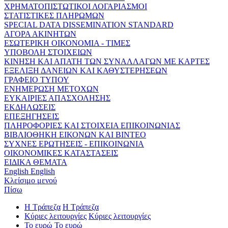
ΧΡΗΜΑΤΟΠΙΣΤΩΤΙΚΟΙ ΛΟΓΑΡΙΑΣΜΟΙ
ΣΤΑΤΙΣΤΙΚΕΣ ΠΛΗΡΩΜΩΝ
SPECIAL DATA DISSEMINATION STANDARD
ΑΓΟΡΑ ΑΚΙΝΗΤΩΝ
ΕΣΩΤΕΡΙΚΗ ΟΙΚΟΝΟΜΙΑ - ΤΙΜΕΣ
ΥΠΟΒΟΛΗ ΣΤΟΙΧΕΙΩΝ
ΚΙΝΗΣΗ ΚΑΙ ΑΠΑΤΗ ΤΩΝ ΣΥΝΑΛΛΑΓΩΝ ΜΕ ΚΑΡΤΕΣ
ΕΞΕΛΙΞΗ ΔΑΝΕΙΩΝ ΚΑΙ ΚΑΘΥΣΤΕΡΗΣΕΩΝ
ΓΡΑΦΕΙΟ ΤΥΠΟΥ
ΕΝΗΜΕΡΩΣΗ ΜΕΤΟΧΩΝ
ΕΥΚΑΙΡΙΕΣ ΑΠΑΣΧΟΛΗΣΗΣ
ΕΚΔΗΛΩΣΕΙΣ
ΕΠΕΞΗΓΗΣΕΙΣ
ΠΛΗΡΟΦΟΡΙΕΣ ΚΑΙ ΣΤΟΙΧΕΙΑ ΕΠΙΚΟΙΝΩΝΙΑΣ
ΒΙΒΛΙΟΘΗΚΗ ΕΙΚΟΝΩΝ ΚΑΙ ΒΙΝΤΕΟ
ΣΥΧΝΕΣ ΕΡΩΤΗΣΕΙΣ - ΕΠΙΚΟΙΝΩΝΙΑ
ΟΙΚΟΝΟΜΙΚΕΣ ΚΑΤΑΣΤΑΣΕΙΣ
ΕΙΔΙΚΑ ΘΕΜΑΤΑ
English
English
Κλείσιμο μενού
Πίσω
Η Τράπεζα
Η Τράπεζα
Κύριες λειτουργίες
Κύριες λειτουργίες
Το ευρώ
Το ευρώ