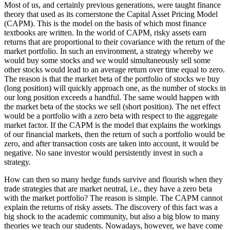
Most of us, and certainly previous generations, were taught finance
theory that used as its cornerstone the Capital Asset Pricing Model
(CAPM). This is the model on the basis of which most finance
textbooks are written. In the world of CAPM, risky assets earn
returns that are proportional to their covariance with the return of the
market portfolio. In such an environment, a strategy whereby we
would buy some stocks and we would simultaneously sell some
other stocks would lead to an average return over time equal to zero.
The reason is that the market beta of the portfolio of stocks we buy
(long position) will quickly approach one, as the number of stocks in
our long position exceeds a handful. The same would happen with
the market beta of the stocks we sell (short position). The net effect
would be a portfolio with a zero beta with respect to the aggregate
market factor. If the CAPM is the model that explains the workings
of our financial markets, then the return of such a portfolio would be
zero, and after transaction costs are taken into account, it would be
negative. No sane investor would persistently invest in such a
strategy.
How can then so many hedge funds survive and flourish when they
trade strategies that are market neutral, i.e., they have a zero beta
with the market portfolio? The reason is simple. The CAPM cannot
explain the returns of risky assets. The discovery of this fact was a
big shock to the academic community, but also a big blow to many
theories we teach our students. Nowadays, however, we have come