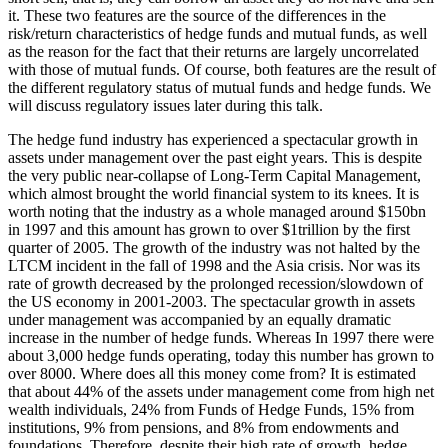
it. These two features are the source of the differences in the
risk/return characteristics of hedge funds and mutual funds, as well
as the reason for the fact that their returns are largely uncorrelated
with those of mutual funds. Of course, both features are the result of
the different regulatory status of mutual funds and hedge funds. We
will discuss regulatory issues later during this talk.
The hedge fund industry has experienced a spectacular growth in
assets under management over the past eight years. This is despite
the very public near-collapse of Long-Term Capital Management,
which almost brought the world financial system to its knees. It is
worth noting that the industry as a whole managed around $150bn
in 1997 and this amount has grown to over $1trillion by the first
quarter of 2005. The growth of the industry was not halted by the
LTCM incident in the fall of 1998 and the Asia crisis. Nor was its
rate of growth decreased by the prolonged recession/slowdown of
the US economy in 2001-2003. The spectacular growth in assets
under management was accompanied by an equally dramatic
increase in the number of hedge funds. Whereas In 1997 there were
about 3,000 hedge funds operating, today this number has grown to
over 8000. Where does all this money come from? It is estimated
that about 44% of the assets under management come from high net
wealth individuals, 24% from Funds of Hedge Funds, 15% from
institutions, 9% from pensions, and 8% from endowments and
foundations. Therefore, despite their high rate of growth, hedge