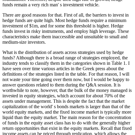
funds remain a very rich man' s investment vehicle.
There are good reasons for that. First of all, the barriers to invest in
hedge funds are quite high. Most hedge funds require a minimum
investment of $1m, and for some this threshold is higher. Hedge
funds invest in risky instruments, and employ high leverage. These
characteristics make them inaccessible and unsuitable to small and
medium-size investors.
What is the distribution of assets across strategies used by hedge
funds? Although there is a broad range of strategies employed, the
industry tends to classify them in the categories shown in Table 1. I
have seen over time various articles in the Greek press about the
definitions of the strategies listed in the table. For that reason, I will
not waste your time going over them now, but I would be happy to
answer questions related to them during the Q&A session. It is
worthwhile to note, however, that the bulk of the money managed is
invested in equity strategies, which account for about 70% of the
assets under management. This is despite the fact that the market
capitalization of the world' s bonds markets is larger than that of the
world equity markets, and the fixed income market is typically more
liquid than the equity market. The main reason for the concentration
of funds in the equity asset class has to do with the generally higher
return opportunities that exist in the equity markets. Recall that fixed
income assets can be priced through replication, which allows the