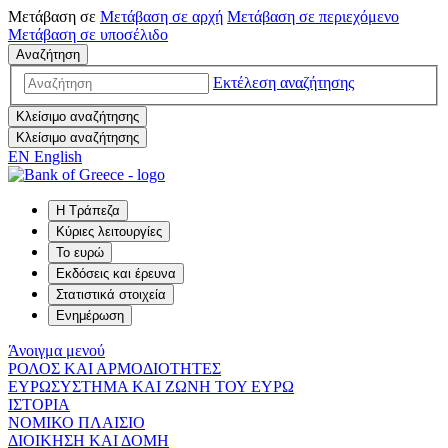
Μετάβαση σε
Μετάβαση σε
αρχή
Μετάβαση σε
περιεχόμενο
Μετάβαση σε
υποσέλιδο
Αναζήτηση
Εκτέλεση αναζήτησης
Κλείσιμο αναζήτησης
Κλείσιμο αναζήτησης
EN
English
Η Τράπεζα
Κύριες λειτουργίες
Το ευρώ
Εκδόσεις και έρευνα
Στατιστικά στοιχεία
Ενημέρωση
Άνοιγμα μενού
ΡΟΛΟΣ ΚΑΙ ΑΡΜΟΔΙΟΤΗΤΕΣ
ΕΥΡΩΣΥΣΤΗΜΑ ΚΑΙ ΖΩΝΗ ΤΟΥ ΕΥΡΩ
ΙΣΤΟΡΙΑ
ΝΟΜΙΚΟ ΠΛΑΙΣΙΟ
ΔΙΟΙΚΗΣΗ ΚΑΙ ΔΟΜΗ