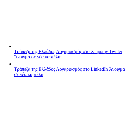
Τράπεζα της Ελλάδος
Λογαριασμός στο X πρώην Twitter
Άνοιγμα σε νέα καρτέλα
Τράπεζα της Ελλάδος
Λογαριασμός στο LinkedIn
Άνοιγμα
σε νέα καρτέλα