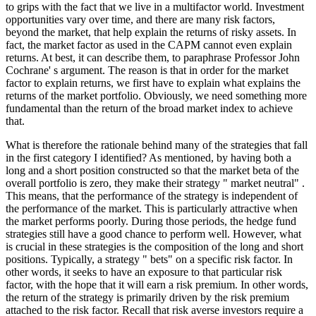
to grips with the fact that we live in a multifactor world. Investment
opportunities vary over time, and there are many risk factors,
beyond the market, that help explain the returns of risky assets. In
fact, the market factor as used in the CAPM cannot even explain
returns. At best, it can describe them, to paraphrase Professor John
Cochrane' s argument. The reason is that in order for the market
factor to explain returns, we first have to explain what explains the
returns of the market portfolio. Obviously, we need something more
fundamental than the return of the broad market index to achieve
that.
What is therefore the rationale behind many of the strategies that fall
in the first category I identified? As mentioned, by having both a
long and a short position constructed so that the market beta of the
overall portfolio is zero, they make their strategy " market neutral" .
This means, that the performance of the strategy is independent of
the performance of the market. This is particularly attractive when
the market performs poorly. During those periods, the hedge fund
strategies still have a good chance to perform well. However, what
is crucial in these strategies is the composition of the long and short
positions. Typically, a strategy " bets" on a specific risk factor. In
other words, it seeks to have an exposure to that particular risk
factor, with the hope that it will earn a risk premium. In other words,
the return of the strategy is primarily driven by the risk premium
attached to the risk factor. Recall that risk averse investors require a