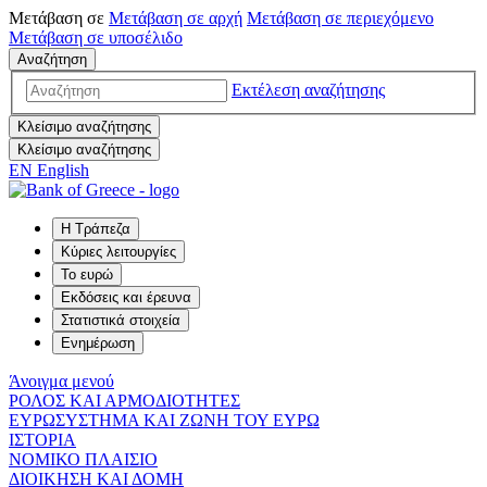
Μετάβαση σε
Μετάβαση σε
αρχή
Μετάβαση σε
περιεχόμενο
Μετάβαση σε
υποσέλιδο
Αναζήτηση
Εκτέλεση αναζήτησης
Κλείσιμο αναζήτησης
Κλείσιμο αναζήτησης
EN
English
Η Τράπεζα
Κύριες λειτουργίες
Το ευρώ
Εκδόσεις και έρευνα
Στατιστικά στοιχεία
Ενημέρωση
Άνοιγμα μενού
ΡΟΛΟΣ ΚΑΙ ΑΡΜΟΔΙΟΤΗΤΕΣ
ΕΥΡΩΣΥΣΤΗΜΑ ΚΑΙ ΖΩΝΗ ΤΟΥ ΕΥΡΩ
ΙΣΤΟΡΙΑ
ΝΟΜΙΚΟ ΠΛΑΙΣΙΟ
ΔΙΟΙΚΗΣΗ ΚΑΙ ΔΟΜΗ