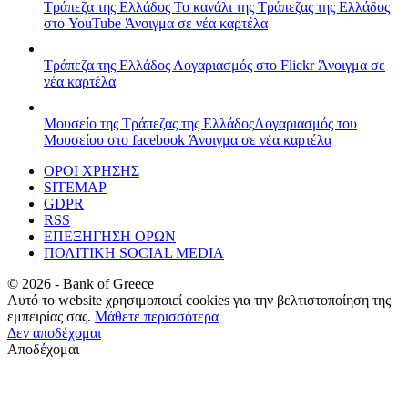
Τράπεζα της Ελλάδος
Το κανάλι της Τράπεζας της Ελλάδος
στο YouTube
Άνοιγμα σε νέα καρτέλα
Τράπεζα της Ελλάδος
Λογαριασμός στο Flickr
Άνοιγμα σε
νέα καρτέλα
Μουσείο της Τράπεζας της Ελλάδος
Λογαριασμός του
Μουσείου στο facebook
Άνοιγμα σε νέα καρτέλα
ΟΡΟΙ ΧΡΗΣΗΣ
SITEMAP
GDPR
RSS
ΕΠΕΞΗΓΗΣΗ ΟΡΩΝ
ΠΟΛΙΤΙΚΗ SOCIAL MEDIA
©
2026
- Bank of Greece
Αυτό το website χρησιμοποιεί cookies για την βελτιστοποίηση της
εμπειρίας σας.
Μάθετε περισσότερα
Δεν αποδέχομαι
Αποδέχομαι