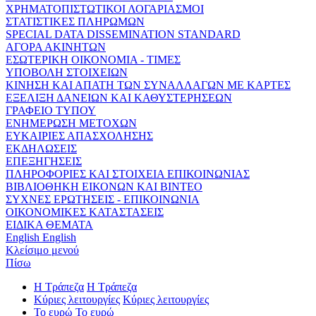
ΧΡΗΜΑΤΟΠΙΣΤΩΤΙΚΟΙ ΛΟΓΑΡΙΑΣΜΟΙ
ΣΤΑΤΙΣΤΙΚΕΣ ΠΛΗΡΩΜΩΝ
SPECIAL DATA DISSEMINATION STANDARD
ΑΓΟΡΑ ΑΚΙΝΗΤΩΝ
ΕΣΩΤΕΡΙΚΗ ΟΙΚΟΝΟΜΙΑ - ΤΙΜΕΣ
ΥΠΟΒΟΛΗ ΣΤΟΙΧΕΙΩΝ
ΚΙΝΗΣΗ ΚΑΙ ΑΠΑΤΗ ΤΩΝ ΣΥΝΑΛΛΑΓΩΝ ΜΕ ΚΑΡΤΕΣ
ΕΞΕΛΙΞΗ ΔΑΝΕΙΩΝ ΚΑΙ ΚΑΘΥΣΤΕΡΗΣΕΩΝ
ΓΡΑΦΕΙΟ ΤΥΠΟΥ
ΕΝΗΜΕΡΩΣΗ ΜΕΤΟΧΩΝ
ΕΥΚΑΙΡΙΕΣ ΑΠΑΣΧΟΛΗΣΗΣ
ΕΚΔΗΛΩΣΕΙΣ
ΕΠΕΞΗΓΗΣΕΙΣ
ΠΛΗΡΟΦΟΡΙΕΣ ΚΑΙ ΣΤΟΙΧΕΙΑ ΕΠΙΚΟΙΝΩΝΙΑΣ
ΒΙΒΛΙΟΘΗΚΗ ΕΙΚΟΝΩΝ ΚΑΙ ΒΙΝΤΕΟ
ΣΥΧΝΕΣ ΕΡΩΤΗΣΕΙΣ - ΕΠΙΚΟΙΝΩΝΙΑ
ΟΙΚΟΝΟΜΙΚΕΣ ΚΑΤΑΣΤΑΣΕΙΣ
ΕΙΔΙΚΑ ΘΕΜΑΤΑ
English
English
Κλείσιμο μενού
Πίσω
Η Τράπεζα
Η Τράπεζα
Κύριες λειτουργίες
Κύριες λειτουργίες
Το ευρώ
Το ευρώ