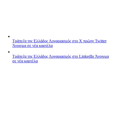
Τράπεζα της Ελλάδος
Λογαριασμός στο X πρώην Twitter
Άνοιγμα σε νέα καρτέλα
Τράπεζα της Ελλάδος
Λογαριασμός στο LinkedIn
Άνοιγμα
σε νέα καρτέλα