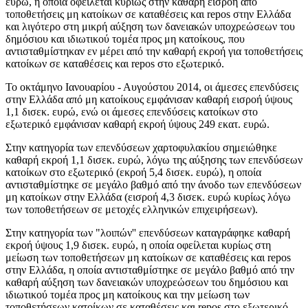
ευρώ, η οποία οφείλεται κυρίως στην καθαρή εισροή από
τοποθετήσεις μη κατοίκων σε καταθέσεις και repos στην Ελλάδα
και λιγότερο στη μικρή αύξηση των δανειακών υποχρεώσεων του
δημόσιου και ιδιωτικού τομέα προς μη κατοίκους, που
αντισταθμίστηκαν εν μέρει από την καθαρή εκροή για τοποθετήσεις
κατοίκων σε καταθέσεις και repos στο εξωτερικό.
Το
οκτάμηνο Ιανουαρίου - Αυγούστου 2014
, οι άμεσες επενδύσεις
στην Ελλάδα από μη κατοίκους εμφάνισαν καθαρή εισροή ύψους
1,1 δισεκ. ευρώ, ενώ οι άμεσες επενδύσεις κατοίκων στο
εξωτερικό εμφάνισαν καθαρή εκροή ύψους 249 εκατ. ευρώ.
Στην κατηγορία των επενδύσεων χαρτοφυλακίου σημειώθηκε
καθαρή εκροή 1,1 δισεκ. ευρώ, λόγω της αύξησης των επενδύσεων
κατοίκων στο εξωτερικό (εκροή 5,4 δισεκ. ευρώ), η οποία
αντισταθμίστηκε σε μεγάλο βαθμό από την άνοδο των επενδύσεων
μη κατοίκων στην Ελλάδα (εισροή 4,3 δισεκ. ευρώ κυρίως λόγω
των τοποθετήσεων σε μετοχές ελληνικών επιχειρήσεων).
Στην κατηγορία των "λοιπών'' επενδύσεων καταγράφηκε καθαρή
εκροή ύψους 1,9 δισεκ. ευρώ, η οποία οφείλεται κυρίως στη
μείωση των τοποθετήσεων μη κατοίκων σε καταθέσεις και repos
στην Ελλάδα, η οποία αντισταθμίστηκε σε μεγάλο βαθμό από την
καθαρή αύξηση των δανειακών υποχρεώσεων του δημόσιου και
ιδιωτικού τομέα προς μη κατοίκους και την μείωση των
τοποθετήσεων κατοίκων σε καταθέσεις και repos στο εξωτερικό.