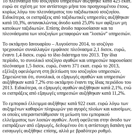
Το πλεόνασμα του ισοζυγίου υπηρεσιών αυξήθηκε κατά 425 εκατ.
ευρώ σε σχέση με τον αντίστοιχο μήνα του προηγουμένου έτους,
κυρίως λόγω του πλεονάσματος του ταξιδιωτικού ισοζυγίου.
Ειδικότερα, οι εισπράξεις από ταξιδιωτικές υπηρεσίες αυξήθηκαν
κατά 10,3%, αντανακλώντας άνοδο κατά 25,0% των αφίξεων μη
κατοίκων ταξιδιωτών. Επίσης άνοδο παρουσίασαν και τα
πλεονάσματα των ισοζυγίων μεταφορών και ''λοιπών'' υπηρεσιών.
Το
οκτάμηνο Ιανουαρίου – Αυγούστου 2014
, το ισοζύγιο
τρεχουσών συναλλαγών εμφάνισε πλεόνασμα 2,1 δισεκ. ευρώ,
έναντι 1,4 δισεκ. ευρώ το ίδιο διάστημα του 2013. Την ίδια
περίοδο, το
συνολικό ισοζύγιο αγαθών και υπηρεσιών
παρουσίασε
πλεόνασμα 1,5 δισεκ. ευρώ, έναντι 371 εκατ. ευρώ το 2013,
εξέλιξη οφειλόμενη στη βελτίωση του ισοζυγίου υπηρεσιών.
Σημειώνεται ότι, συνολικά, οι
εξαγωγές αγαθών και υπηρεσιών
αυξήθηκαν κατά 7,2% στο οκτάμηνο έναντι της ίδιας περιόδου του
2013. Ειδικότερα, οι εξαγωγές αγαθών αυξήθηκαν κατά 2,1%, ενώ
οι εισπράξεις από εξαγωγές υπηρεσιών αυξήθηκαν κατά 11,2%.
Το εμπορικό έλλειμμα αυξήθηκε κατά 922 εκατ. ευρώ λόγω των
αυξημένων καθαρών πληρωμών για αγορές πλοίων και καυσίμων,
οι οποίες υπεραντιστάθμισαν τη μείωση του εμπορικού
ελλείμματος των λοιπών αγαθών. Αυτή οφείλεται στην άνοδο των
εισπράξεων από εξαγωγές, δεδομένου ότι η αντίστοιχη δαπάνη για
εισαγωγές αυξήθηκε επίσης, αλλά με βραδύτερο ρυθμό.