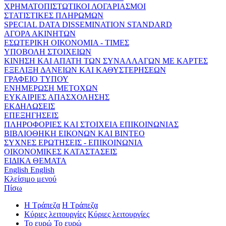
ΧΡΗΜΑΤΟΠΙΣΤΩΤΙΚΟΙ ΛΟΓΑΡΙΑΣΜΟΙ
ΣΤΑΤΙΣΤΙΚΕΣ ΠΛΗΡΩΜΩΝ
SPECIAL DATA DISSEMINATION STANDARD
ΑΓΟΡΑ ΑΚΙΝΗΤΩΝ
ΕΣΩΤΕΡΙΚΗ ΟΙΚΟΝΟΜΙΑ - ΤΙΜΕΣ
ΥΠΟΒΟΛΗ ΣΤΟΙΧΕΙΩΝ
ΚΙΝΗΣΗ ΚΑΙ ΑΠΑΤΗ ΤΩΝ ΣΥΝΑΛΛΑΓΩΝ ΜΕ ΚΑΡΤΕΣ
ΕΞΕΛΙΞΗ ΔΑΝΕΙΩΝ ΚΑΙ ΚΑΘΥΣΤΕΡΗΣΕΩΝ
ΓΡΑΦΕΙΟ ΤΥΠΟΥ
ΕΝΗΜΕΡΩΣΗ ΜΕΤΟΧΩΝ
ΕΥΚΑΙΡΙΕΣ ΑΠΑΣΧΟΛΗΣΗΣ
ΕΚΔΗΛΩΣΕΙΣ
ΕΠΕΞΗΓΗΣΕΙΣ
ΠΛΗΡΟΦΟΡΙΕΣ ΚΑΙ ΣΤΟΙΧΕΙΑ ΕΠΙΚΟΙΝΩΝΙΑΣ
ΒΙΒΛΙΟΘΗΚΗ ΕΙΚΟΝΩΝ ΚΑΙ ΒΙΝΤΕΟ
ΣΥΧΝΕΣ ΕΡΩΤΗΣΕΙΣ - ΕΠΙΚΟΙΝΩΝΙΑ
ΟΙΚΟΝΟΜΙΚΕΣ ΚΑΤΑΣΤΑΣΕΙΣ
ΕΙΔΙΚΑ ΘΕΜΑΤΑ
English
English
Κλείσιμο μενού
Πίσω
Η Τράπεζα
Η Τράπεζα
Κύριες λειτουργίες
Κύριες λειτουργίες
Το ευρώ
Το ευρώ