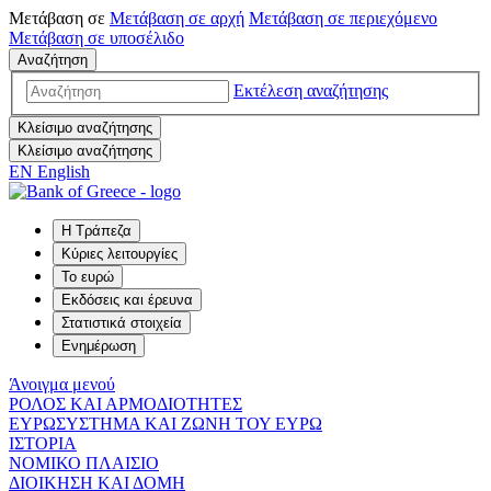
Μετάβαση σε
Μετάβαση σε
αρχή
Μετάβαση σε
περιεχόμενο
Μετάβαση σε
υποσέλιδο
Αναζήτηση
Εκτέλεση αναζήτησης
Κλείσιμο αναζήτησης
Κλείσιμο αναζήτησης
EN
English
Η Τράπεζα
Κύριες λειτουργίες
Το ευρώ
Εκδόσεις και έρευνα
Στατιστικά στοιχεία
Ενημέρωση
Άνοιγμα μενού
ΡΟΛΟΣ ΚΑΙ ΑΡΜΟΔΙΟΤΗΤΕΣ
ΕΥΡΩΣΥΣΤΗΜΑ ΚΑΙ ΖΩΝΗ ΤΟΥ ΕΥΡΩ
ΙΣΤΟΡΙΑ
ΝΟΜΙΚΟ ΠΛΑΙΣΙΟ
ΔΙΟΙΚΗΣΗ ΚΑΙ ΔΟΜΗ