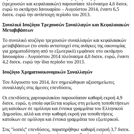
(τρεχουσών και κεφαλαιακών)
παρουσίασε πλεόνασμα 4,6 δισεκ.
ευρώ το οκτάμηνο Ιανουαρίου – Αυγούστου 2014, έναντι 6,5
δισεκ. ευρώ την αντίστοιχη περίοδο του 2013.
Συνολικό Ισοζύγιο Τρεχουσών Συναλλαγών και Κεφαλαιακών
Μεταβιβάσεων
Το συνολικό ισοζύγιο τρεχουσών συναλλαγών και κεφαλαιακών
μεταβιβάσεων (το οποίο αντιστοιχεί στις ανάγκες της οικονομίας
για χρηματοδότηση από το εξωτερικό) εμφάνισε στο
οκτάμηνο
Ιανουαρίου - Αυγούστου 2014
πλεόνασμα 4,0 δισεκ. ευρώ, έναντι
4,2 δισεκ. ευρώ την ίδια περίοδο του 2013.
Ισοζύγιο Χρηματοοικονομικών Συναλλαγών
Τον
Αύγουστο του 2014
, δεν σημειώθηκαν αξιοσημείωτες
συναλλαγές στις άμεσες επενδύσεις.
Οι επενδύσεις χαρτοφυλακίου παρουσίασαν καθαρή εκροή 4,9
δισεκ. ευρώ, η οποία οφείλεται κυρίως στη μείωση τοποθετήσεων
μη κατοίκων σε ομόλογα και έντοκα γραμμάτια του Ελληνικού
Δημοσίου, αλλά και στην καθαρή εκροή για τοποθετήσεις
κατοίκων σε ομόλογα και έντοκα γραμμάτια του εξωτερικού.
Στις ''λοιπές'' επενδύσεις, παρατηρήθηκε καθαρή εισροή 3,7 δισεκ.