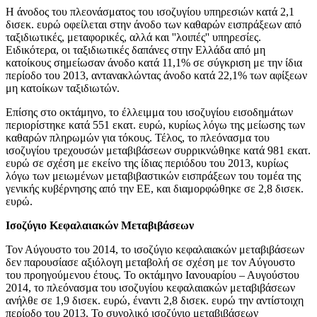
Η άνοδος του πλεονάσματος του ισοζυγίου υπηρεσιών κατά 2,1
δισεκ. ευρώ οφείλεται στην άνοδο των καθαρών εισπράξεων από
ταξιδιωτικές, μεταφορικές, αλλά και ''λοιπές'' υπηρεσίες.
Ειδικότερα, οι ταξιδιωτικές δαπάνες στην Ελλάδα από μη
κατοίκους σημείωσαν άνοδο κατά 11,1% σε σύγκριση με την ίδια
περίοδο του 2013, αντανακλώντας άνοδο κατά 22,1% των αφίξεων
μη κατοίκων ταξιδιωτών.
Επίσης στο οκτάμηνο, το έλλειμμα του ισοζυγίου εισοδημάτων
περιορίστηκε κατά 551 εκατ. ευρώ, κυρίως λόγω της μείωσης των
καθαρών πληρωμών για τόκους. Τέλος, το πλεόνασμα του
ισοζυγίου τρεχουσών μεταβιβάσεων συρρικνώθηκε κατά 981 εκατ.
ευρώ σε σχέση με εκείνο της ίδιας περιόδου του 2013, κυρίως
λόγω των μειωμένων μεταβιβαστικών εισπράξεων του τομέα της
γενικής κυβέρνησης από την ΕΕ, και διαμορφώθηκε σε 2,8 δισεκ.
ευρώ.
Ισοζύγιο Κεφαλαιακών Μεταβιβάσεων
Τον
Αύγουστο του 2014
, το ισοζύγιο κεφαλαιακών μεταβιβάσεων
δεν παρουσίασε αξιόλογη μεταβολή σε σχέση με τον Αύγουστο
του προηγούμενου έτους. Το
οκτάμηνο Ιανουαρίου – Αυγούστου
2014
, το πλεόνασμα του ισοζυγίου κεφαλαιακών μεταβιβάσεων
ανήλθε σε 1,9 δισεκ. ευρώ, έναντι 2,8 δισεκ. ευρώ την αντίστοιχη
περίοδο του 2013. Το
συνολικό ισοζύγιο μεταβιβάσεων