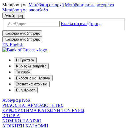
Μετάβαση σε
Μετάβαση σε
αρχή
Μετάβαση σε
περιεχόμενο
Μετάβαση σε
υποσέλιδο
Αναζήτηση
Εκτέλεση αναζήτησης
Κλείσιμο αναζήτησης
Κλείσιμο αναζήτησης
EN
English
Η Τράπεζα
Κύριες λειτουργίες
Το ευρώ
Εκδόσεις και έρευνα
Στατιστικά στοιχεία
Ενημέρωση
Άνοιγμα μενού
ΡΟΛΟΣ ΚΑΙ ΑΡΜΟΔΙΟΤΗΤΕΣ
ΕΥΡΩΣΥΣΤΗΜΑ ΚΑΙ ΖΩΝΗ ΤΟΥ ΕΥΡΩ
ΙΣΤΟΡΙΑ
ΝΟΜΙΚΟ ΠΛΑΙΣΙΟ
ΔΙΟΙΚΗΣΗ ΚΑΙ ΔΟΜΗ