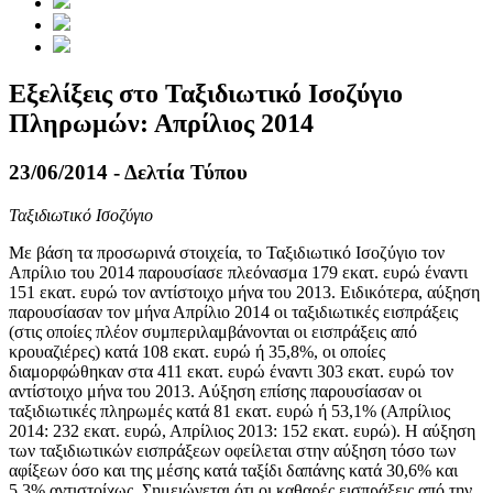
Εξελίξεις στο Ταξιδιωτικό Ισοζύγιο
Πληρωμών: Απρίλιος 2014
23/06/2014 - Δελτία Τύπου
Ταξιδιωτικό Ισοζύγιο
Με βάση τα προσωρινά στοιχεία, το Ταξιδιωτικό Ισοζύγιο
τον
Απρίλιο του 2014
παρουσίασε πλεόνασμα 179 εκατ. ευρώ έναντι
151 εκατ. ευρώ τον αντίστοιχο μήνα του 2013. Ειδικότερα, αύξηση
παρουσίασαν τον μήνα Απρίλιο 2014 οι ταξιδιωτικές εισπράξεις
(στις οποίες πλέον συμπεριλαμβάνονται οι εισπράξεις από
κρουαζιέρες) κατά 108 εκατ. ευρώ ή 35,8%, οι οποίες
διαμορφώθηκαν στα 411 εκατ. ευρώ έναντι 303 εκατ. ευρώ τον
αντίστοιχο μήνα του 2013. Αύξηση επίσης παρουσίασαν οι
ταξιδιωτικές πληρωμές κατά 81 εκατ. ευρώ ή 53,1% (Απρίλιος
2014: 232 εκατ. ευρώ, Απρίλιος 2013: 152 εκατ. ευρώ). Η αύξηση
των ταξιδιωτικών εισπράξεων οφείλεται στην αύξηση τόσο των
αφίξεων όσο και της μέσης κατά ταξίδι δαπάνης κατά 30,6% και
5,3% αντιστοίχως. Σημειώνεται ότι οι καθαρές εισπράξεις από την