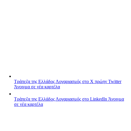
Τράπεζα της Ελλάδος
Λογαριασμός στο X πρώην Twitter
Άνοιγμα σε νέα καρτέλα
Τράπεζα της Ελλάδος
Λογαριασμός στο LinkedIn
Άνοιγμα
σε νέα καρτέλα