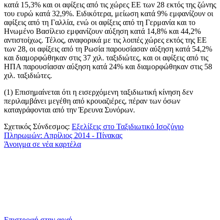
κατά 15,3% και οι αφίξεις από τις χώρες ΕΕ των 28 εκτός της ζώνης
του ευρώ κατά 32,9%. Ειδικότερα, μείωση κατά 9% εμφανίζουν οι
αφίξεις από τη Γαλλία, ενώ οι αφίξεις από τη Γερμανία και το
Ηνωμένο Βασίλειο εμφανίζουν αύξηση κατά 14,8% και 44,2%
αντιστοίχως. Τέλος, αναφορικά με τις λοιπές χώρες εκτός της ΕΕ
των 28, οι αφίξεις από τη Ρωσία παρουσίασαν αύξηση κατά 54,2%
και διαμορφώθηκαν στις 37 χιλ. ταξιδιώτες, και οι αφίξεις από τις
ΗΠΑ παρουσίασαν αύξηση κατά 24% και διαμορφώθηκαν στις 58
χιλ. ταξιδιώτες.
(1)
Επισημαίνεται ότι η εισερχόμενη ταξιδιωτική κίνηση δεν
περιλαμβάνει μεγέθη από κρουαζιέρες, πέραν των όσων
καταγράφονται από την Έρευνα Συνόρων.
Σχετικός Σύνδεσμος:
Εξελίξεις στο Ταξιδιωτικό Ισοζύγιο
Πληρωμών: Απρίλιος 2014 - Πίνακας
Άνοιγμα σε νέα καρτέλα
​​
Επιστροφή στην αρχή