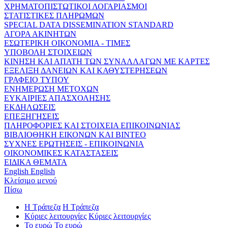
ΧΡΗΜΑΤΟΠΙΣΤΩΤΙΚΟΙ ΛΟΓΑΡΙΑΣΜΟΙ
ΣΤΑΤΙΣΤΙΚΕΣ ΠΛΗΡΩΜΩΝ
SPECIAL DATA DISSEMINATION STANDARD
ΑΓΟΡΑ ΑΚΙΝΗΤΩΝ
ΕΣΩΤΕΡΙΚΗ ΟΙΚΟΝΟΜΙΑ - ΤΙΜΕΣ
ΥΠΟΒΟΛΗ ΣΤΟΙΧΕΙΩΝ
ΚΙΝΗΣΗ ΚΑΙ ΑΠΑΤΗ ΤΩΝ ΣΥΝΑΛΛΑΓΩΝ ΜΕ ΚΑΡΤΕΣ
ΕΞΕΛΙΞΗ ΔΑΝΕΙΩΝ ΚΑΙ ΚΑΘΥΣΤΕΡΗΣΕΩΝ
ΓΡΑΦΕΙΟ ΤΥΠΟΥ
ΕΝΗΜΕΡΩΣΗ ΜΕΤΟΧΩΝ
ΕΥΚΑΙΡΙΕΣ ΑΠΑΣΧΟΛΗΣΗΣ
ΕΚΔΗΛΩΣΕΙΣ
ΕΠΕΞΗΓΗΣΕΙΣ
ΠΛΗΡΟΦΟΡΙΕΣ ΚΑΙ ΣΤΟΙΧΕΙΑ ΕΠΙΚΟΙΝΩΝΙΑΣ
ΒΙΒΛΙΟΘΗΚΗ ΕΙΚΟΝΩΝ ΚΑΙ ΒΙΝΤΕΟ
ΣΥΧΝΕΣ ΕΡΩΤΗΣΕΙΣ - ΕΠΙΚΟΙΝΩΝΙΑ
ΟΙΚΟΝΟΜΙΚΕΣ ΚΑΤΑΣΤΑΣΕΙΣ
ΕΙΔΙΚΑ ΘΕΜΑΤΑ
English
English
Κλείσιμο μενού
Πίσω
Η Τράπεζα
Η Τράπεζα
Κύριες λειτουργίες
Κύριες λειτουργίες
Το ευρώ
Το ευρώ