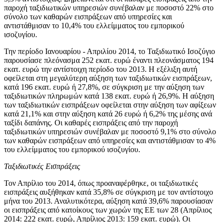
παροχή ταξιδιωτικών υπηρεσιών συνέβαλαν με ποσοστό 22% στο
σύνολο των καθαρών εισπράξεων από υπηρεσίες και
αντιστάθμισαν το 10,4% του ελλείμματος του εμπορικού
ισοζυγίου.
Την
περίοδο Ιανουαρίου - Απριλίου 2014
, το Ταξιδιωτικό Ισοζύγιο
παρουσίασε πλεόνασμα 252 εκατ. ευρώ έναντι πλεονάσματος 194
εκατ. ευρώ την αντίστοιχη περίοδο του 2013. Η εξέλιξη αυτή
οφείλεται στη μεγαλύτερη αύξηση των ταξιδιωτικών εισπράξεων,
κατά 196 εκατ. ευρώ ή 27,8%, σε σύγκριση με την αύξηση των
ταξιδιωτικών πληρωμών κατά 138 εκατ. ευρώ ή 26,9%. H αύξηση
των ταξιδιωτικών εισπράξεων οφείλεται στην αύξηση των αφίξεων
κατά 21,1% και στην αύξηση κατά 26 ευρώ ή 6,2% της μέσης ανά
ταξίδι δαπάνης. Οι καθαρές εισπράξεις από την παροχή
ταξιδιωτικών υπηρεσιών συνέβαλαν με ποσοστό 9,1% στο σύνολο
των καθαρών εισπράξεων από υπηρεσίες και αντιστάθμισαν το 4%
του ελλείμματος του εμπορικού ισοζυγίου.
Ταξιδιωτικές Εισπράξεις
Τον Απρίλιο του 2014
, όπως προαναφέρθηκε, οι ταξιδιωτικές
εισπράξεις αυξήθηκαν κατά 35,8% σε σύγκριση με τον αντίστοιχο
μήνα του 2013. Αναλυτικότερα, αύξηση κατά 39,6% παρουσίασαν
οι εισπράξεις από κατοίκους των χωρών της ΕΕ των 28 (Απρίλιος
2014: 222 εκατ. ευρώ, Απρίλιος 2013: 159 εκατ. ευρώ). Οι