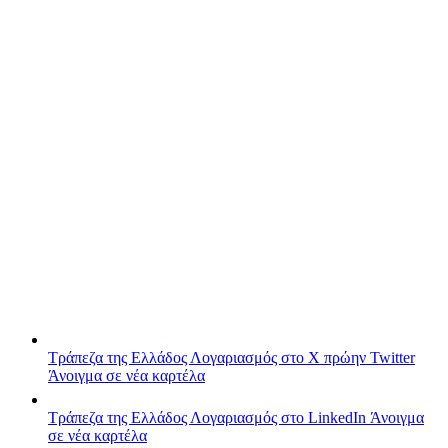
Τράπεζα της Ελλάδος
Λογαριασμός στο X πρώην Twitter
Άνοιγμα σε νέα καρτέλα
Τράπεζα της Ελλάδος
Λογαριασμός στο LinkedIn
Άνοιγμα
σε νέα καρτέλα