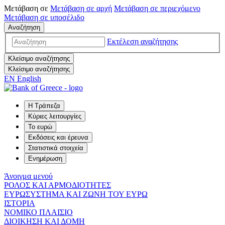
Μετάβαση σε
Μετάβαση σε
αρχή
Μετάβαση σε
περιεχόμενο
Μετάβαση σε
υποσέλιδο
Αναζήτηση
Εκτέλεση αναζήτησης
Κλείσιμο αναζήτησης
Κλείσιμο αναζήτησης
EN
English
Η Τράπεζα
Κύριες λειτουργίες
Το ευρώ
Εκδόσεις και έρευνα
Στατιστικά στοιχεία
Ενημέρωση
Άνοιγμα μενού
ΡΟΛΟΣ ΚΑΙ ΑΡΜΟΔΙΟΤΗΤΕΣ
ΕΥΡΩΣΥΣΤΗΜΑ ΚΑΙ ΖΩΝΗ ΤΟΥ ΕΥΡΩ
ΙΣΤΟΡΙΑ
ΝΟΜΙΚΟ ΠΛΑΙΣΙΟ
ΔΙΟΙΚΗΣΗ ΚΑΙ ΔΟΜΗ