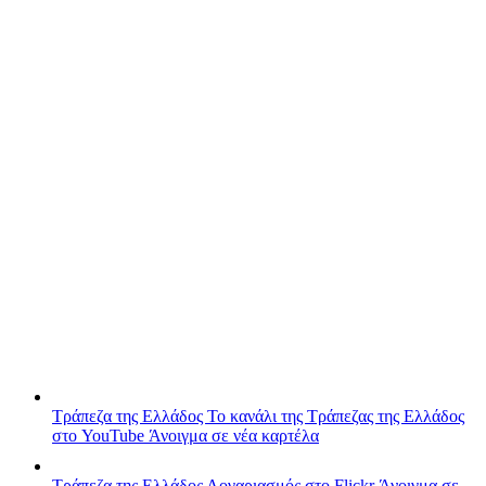
Τράπεζα της Ελλάδος
Το κανάλι της Τράπεζας της Ελλάδος
στο YouTube
Άνοιγμα σε νέα καρτέλα
Τράπεζα της Ελλάδος
Λογαριασμός στο Flickr
Άνοιγμα σε