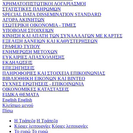
ΧΡΗΜΑΤΟΠΙΣΤΩΤΙΚΟΙ ΛΟΓΑΡΙΑΣΜΟΙ
ΣΤΑΤΙΣΤΙΚΕΣ ΠΛΗΡΩΜΩΝ
SPECIAL DATA DISSEMINATION STANDARD
ΑΓΟΡΑ ΑΚΙΝΗΤΩΝ
ΕΣΩΤΕΡΙΚΗ ΟΙΚΟΝΟΜΙΑ - ΤΙΜΕΣ
ΥΠΟΒΟΛΗ ΣΤΟΙΧΕΙΩΝ
ΚΙΝΗΣΗ ΚΑΙ ΑΠΑΤΗ ΤΩΝ ΣΥΝΑΛΛΑΓΩΝ ΜΕ ΚΑΡΤΕΣ
ΕΞΕΛΙΞΗ ΔΑΝΕΙΩΝ ΚΑΙ ΚΑΘΥΣΤΕΡΗΣΕΩΝ
ΓΡΑΦΕΙΟ ΤΥΠΟΥ
ΕΝΗΜΕΡΩΣΗ ΜΕΤΟΧΩΝ
ΕΥΚΑΙΡΙΕΣ ΑΠΑΣΧΟΛΗΣΗΣ
ΕΚΔΗΛΩΣΕΙΣ
ΕΠΕΞΗΓΗΣΕΙΣ
ΠΛΗΡΟΦΟΡΙΕΣ ΚΑΙ ΣΤΟΙΧΕΙΑ ΕΠΙΚΟΙΝΩΝΙΑΣ
ΒΙΒΛΙΟΘΗΚΗ ΕΙΚΟΝΩΝ ΚΑΙ ΒΙΝΤΕΟ
ΣΥΧΝΕΣ ΕΡΩΤΗΣΕΙΣ - ΕΠΙΚΟΙΝΩΝΙΑ
ΟΙΚΟΝΟΜΙΚΕΣ ΚΑΤΑΣΤΑΣΕΙΣ
ΕΙΔΙΚΑ ΘΕΜΑΤΑ
English
English
Κλείσιμο μενού
Πίσω
Η Τράπεζα
Η Τράπεζα
Κύριες λειτουργίες
Κύριες λειτουργίες
Το ευρώ
Το ευρώ