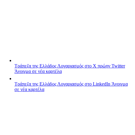
Τράπεζα της Ελλάδος
Λογαριασμός στο X πρώην Twitter
Άνοιγμα σε νέα καρτέλα
Τράπεζα της Ελλάδος
Λογαριασμός στο LinkedIn
Άνοιγμα
σε νέα καρτέλα