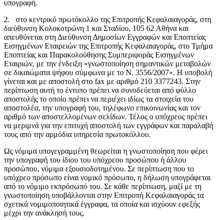
υπογραφή.
2. στο κεντρικό πρωτόκολλο της Επιτροπής Κεφαλαιαγοράς, στη
διεύθυνση Κολοκοτρώνη 1 και Σταδίου, 105 62 Αθήνα και
απευθύνεται στη Διεύθυνση Δημοσίων Εγγραφών και Εποπτείας
Εισηγμένων Εταιρειών της Επιτροπής Κεφαλαιαγοράς, στο Τμήμα
Εποπτείας και Παρακολούθησης Συμπεριφοράς Εισηγμένων
Εταιριών, με την ένδειξη «γνωστοποίηση σημαντικών μεταβολών
σε δικαιώματα ψήφου σύμφωνα με το Ν. 3556/2007». Η υποβολή
γίνεται και με αποστολή στο fax με αριθμό 210 3377243. Στην
περίπτωση αυτή το έντυπο πρέπει να συνοδεύεται από φύλλο
αποστολής το οποίο πρέπει να περιέχει ιδίως τα στοιχεία του
αποστολέα, την υπογραφή του, τηλέφωνο επικοινωνίας και τον
αριθμό των αποστελλομένων σελίδων. Τέλος ο υπόχρεος πρέπει
να μεριμνά για την επιτυχή αποστολή των εγγράφων και παραλαβή
τους από την αρμόδια υπηρεσία πρωτοκόλλου.
Ως νόμιμα υπογεγραμμένη θεωρείται η γνωστοποίηση που φέρει
την υπογραφή του ίδιου του υπόχρεου προσώπου ή άλλου
προσώπου, νόμιμα εξουσιοδοτημένου. Σε περίπτωση που το
υπόχρεο πρόσωπο είναι νομικό πρόσωπο, η δήλωση υπογράφεται
από το νόμιμο εκπρόσωπό του. Σε κάθε περίπτωση, μαζί με τη
γνωστοποίηση υποβάλλονται στην Επιτροπή Κεφαλαιαγοράς τα
σχετικά νομιμοποιητικά έγγραφα, τα οποία και ισχύουν εφεξής
μέχρι την ανάκλησή τους.