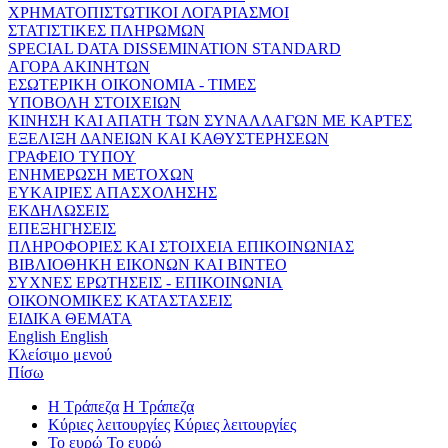
ΧΡΗΜΑΤΟΠΙΣΤΩΤΙΚΟΙ ΛΟΓΑΡΙΑΣΜΟΙ
ΣΤΑΤΙΣΤΙΚΕΣ ΠΛΗΡΩΜΩΝ
SPECIAL DATA DISSEMINATION STANDARD
ΑΓΟΡΑ ΑΚΙΝΗΤΩΝ
ΕΣΩΤΕΡΙΚΗ ΟΙΚΟΝΟΜΙΑ - ΤΙΜΕΣ
ΥΠΟΒΟΛΗ ΣΤΟΙΧΕΙΩΝ
ΚΙΝΗΣΗ ΚΑΙ ΑΠΑΤΗ ΤΩΝ ΣΥΝΑΛΛΑΓΩΝ ΜΕ ΚΑΡΤΕΣ
ΕΞΕΛΙΞΗ ΔΑΝΕΙΩΝ ΚΑΙ ΚΑΘΥΣΤΕΡΗΣΕΩΝ
ΓΡΑΦΕΙΟ ΤΥΠΟΥ
ΕΝΗΜΕΡΩΣΗ ΜΕΤΟΧΩΝ
ΕΥΚΑΙΡΙΕΣ ΑΠΑΣΧΟΛΗΣΗΣ
ΕΚΔΗΛΩΣΕΙΣ
ΕΠΕΞΗΓΗΣΕΙΣ
ΠΛΗΡΟΦΟΡΙΕΣ ΚΑΙ ΣΤΟΙΧΕΙΑ ΕΠΙΚΟΙΝΩΝΙΑΣ
ΒΙΒΛΙΟΘΗΚΗ ΕΙΚΟΝΩΝ ΚΑΙ ΒΙΝΤΕΟ
ΣΥΧΝΕΣ ΕΡΩΤΗΣΕΙΣ - ΕΠΙΚΟΙΝΩΝΙΑ
ΟΙΚΟΝΟΜΙΚΕΣ ΚΑΤΑΣΤΑΣΕΙΣ
ΕΙΔΙΚΑ ΘΕΜΑΤΑ
English
English
Κλείσιμο μενού
Πίσω
Η Τράπεζα
Η Τράπεζα
Κύριες λειτουργίες
Κύριες λειτουργίες
Το ευρώ
Το ευρώ