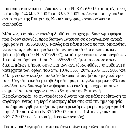
που απορρέουν από τις διατάξεις του Ν. 3556/2007 και τις σχετικές
υπ' αριθμ. 1/434/3.7.2007 και 33/3.7.2007, απόφαση και εγκύκλιο,
αντίστοιχα, της Επιτροπής Κεφαλαιαγοράς, ανακοινώνει τα
ακόλουθα:
Μέτοχος ο οποίος αποκτά ή διαθέτει μετοχές με δικαίωμα ψήφου
που έχουν εισαχθεί προς διαπραγμάτευση σε οργανωμένη αγορά
(άρθρο 9 Ν. 3556/2007), καθώς και κάθε πρόσωπο που δικαιούται
να αποκτά, διαθέτει ή ασκεί σημαντικά ποσοστά δικαιωμάτων
ψήφου (άρθρο 10 Ν. 3556/2007), κατά την έννοια των παραγράφων
1 και 4 του άρθρου 9 του Ν. 3556/2007, ήτοι το ποσοστό των
δικαιωμάτων ψήφου, συνεπεία των ανωτέρω, φθάνει, υπερβαίνει ή
κατέρχεται των ορίων του 5%, 10%, 15%, 20%, 25%, 1/3, 50% και
2/3, ή, εφόσον κατέχει ποσοστό δικαιωμάτων ψήφου μεγαλύτερο
του 10%, σημειώσει μεταβολή ίση προς ή μεγαλύτερη από 3% του
συνόλου των δικαιωμάτων ψήφου του εκδότη, υποχρεούται να
ενημερώσει ταυτόχρονα τον εκδότη και την Επιτροπή
Κεφαλαιαγοράς, το συντομότερο δυνατό και σε κάθε περίπτωση το
αργότερο εντός 3 ημερών διαπραγμάτευσης από την ημερομηνία
που δημιουργήθηκε η σχετική υποχρέωση ενημέρωσης (άρθρα 14
παρ. 2, 19 παρ. 4 του Ν.3556/2007 και κεφ. 1.4 της εγκυκλίου
33/3.7.2007 της Επιτροπής Κεφαλαιαγοράς).
Για τον υπολογισμό των παραπάνω ορίων σημειώνεται ότι το