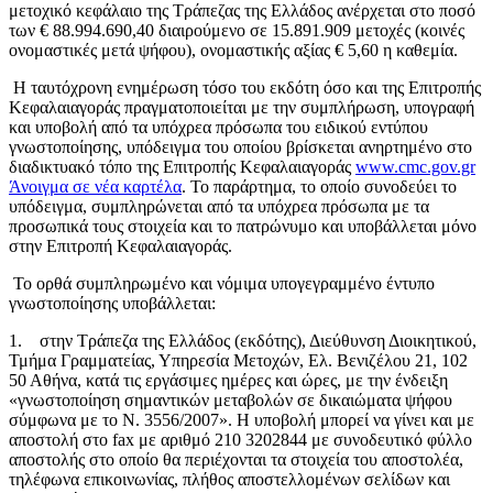
μετοχικό κεφάλαιο της Τράπεζας της Ελλάδος ανέρχεται στο ποσό
των € 88.994.690,40 διαιρούμενο σε 15.891.909 μετοχές (κοινές
ονομαστικές μετά ψήφου), ονομαστικής αξίας € 5,60 η καθεμία.
Η ταυτόχρονη ενημέρωση τόσο του εκδότη όσο και της Επιτροπής
Κεφαλαιαγοράς πραγματοποιείται με την συμπλήρωση, υπογραφή
και υποβολή από τα υπόχρεα πρόσωπα του ειδικού εντύπου
γνωστοποίησης, υπόδειγμα του οποίου βρίσκεται ανηρτημένο στο
διαδικτυακό τόπο της Επιτροπής Κεφαλαιαγοράς
www.cmc.gov.gr
Άνοιγμα σε νέα καρτέλα
. Το παράρτημα, το οποίο συνοδεύει το
υπόδειγμα, συμπληρώνεται από τα υπόχρεα πρόσωπα με τα
προσωπικά τους στοιχεία και το πατρώνυμο και υποβάλλεται μόνο
στην Επιτροπή Κεφαλαιαγοράς.
Το ορθά συμπληρωμένο και νόμιμα υπογεγραμμένο έντυπο
γνωστοποίησης υποβάλλεται:
1. στην Τράπεζα της Ελλάδος (εκδότης), Διεύθυνση Διοικητικού,
Τμήμα Γραμματείας, Υπηρεσία Μετοχών, Ελ. Βενιζέλου 21, 102
50 Αθήνα, κατά τις εργάσιμες ημέρες και ώρες, με την ένδειξη
«γνωστοποίηση σημαντικών μεταβολών σε δικαιώματα ψήφου
σύμφωνα με το Ν. 3556/2007». Η υποβολή μπορεί να γίνει και με
αποστολή στο fax με αριθμό 210 3202844 με συνοδευτικό φύλλο
αποστολής στο οποίο θα περιέχονται τα στοιχεία του αποστολέα,
τηλέφωνα επικοινωνίας, πλήθος αποστελλομένων σελίδων και