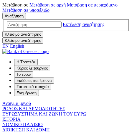
Μετάβαση σε
Μετάβαση σε
αρχή
Μετάβαση σε
περιεχόμενο
Μετάβαση σε
υποσέλιδο
Αναζήτηση
Εκτέλεση αναζήτησης
Κλείσιμο αναζήτησης
Κλείσιμο αναζήτησης
EN
English
Η Τράπεζα
Κύριες λειτουργίες
Το ευρώ
Εκδόσεις και έρευνα
Στατιστικά στοιχεία
Ενημέρωση
Άνοιγμα μενού
ΡΟΛΟΣ ΚΑΙ ΑΡΜΟΔΙΟΤΗΤΕΣ
ΕΥΡΩΣΥΣΤΗΜΑ ΚΑΙ ΖΩΝΗ ΤΟΥ ΕΥΡΩ
ΙΣΤΟΡΙΑ
ΝΟΜΙΚΟ ΠΛΑΙΣΙΟ
ΔΙΟΙΚΗΣΗ ΚΑΙ ΔΟΜΗ