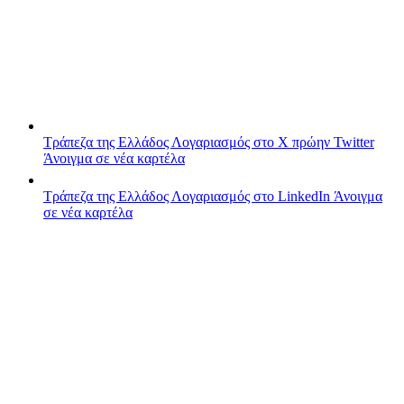
Τράπεζα της Ελλάδος
Λογαριασμός στο X πρώην Twitter
Άνοιγμα σε νέα καρτέλα
Τράπεζα της Ελλάδος
Λογαριασμός στο LinkedIn
Άνοιγμα
σε νέα καρτέλα