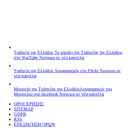
Τράπεζα της Ελλάδος
Το κανάλι της Τράπεζας της Ελλάδος
στο YouTube
Άνοιγμα σε νέα καρτέλα
Τράπεζα της Ελλάδος
Λογαριασμός στο Flickr
Άνοιγμα σε
νέα καρτέλα
Μουσείο της Τράπεζας της Ελλάδος
Λογαριασμός του
Μουσείου στο facebook
Άνοιγμα σε νέα καρτέλα
ΟΡΟΙ ΧΡΗΣΗΣ
SITEMAP
GDPR
RSS
ΕΠΕΞΗΓΗΣΗ ΟΡΩΝ