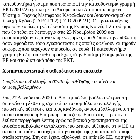
κατευθυντήρια γραμμή που τροποποιεί την κατευθυντήρια γραμμή
ΕΚΤ/2007/2 σχετικά με το Διευρωπαϊκό Αυτοματοποιημένο
Σύστημα Ταχείας Μεταφοράς Κεφαλαίων και Διακανονισμού σε
Συνεχή Χρόνο (TARGET2) (ECB/2009/21). Οι τροποποιήσεις
αφορούν κυρίως τη νέα έκδοση της Ενιαίας Κοινής Πλατφόρμας
που θα τεθεί σε λειτουργία στις 23 Νοεμβρίου 2009 και
αποσαφηνίζουν τις συγκεκριμένες αρχές που διέπουν την επίβλεψη
όσον αφορά τον τόπο εγκατάστασης τις οποίες οφείλουν να τηρούν
οι φορείς που παρέχουν υπηρεσίες σε ευρώ. Η κατευθυντήρια
γραμμή θα δημοσιευθεί προσεχώς στην Επίσημη Εφημερίδα της
ΕΕ και στο δικτυακό τόπο της ΕΚΤ.
Χρηματοπιστωτική σταθερότητα και εποπτεία
Συμβόλαια ανταλλαγής πιστωτικής αθέτησης και κίνδυνοι
αντισυμβαλλομένου
Στις 27 Αυγούστου 2009 το Διοικητικό Συμβούλιo ενέκρινε τη
δημοσίευση έκθεσης σχετικά με τα συμβόλαια ανταλλαγής
πιστωτικής αθέτησης και τους κινδύνους αντισυμβαλλομένου, την
οποία εκπόνησε η Επιτροπή Τραπεζικής Εποπτείας. Πρώτον, η
έκθεση περιγράφει λεπτομερώς τα βασικά χαρακτηριστικά της
αγοράς συμβολαίων ανταλλαγής πιστωτικής αθέτησης στην ΕΕ τα
οποία απαιτούν προσοχή από την άποψη της χρηματοπιστωτικής
σταθερότητας. Στη συνέχεια, αξιολογεί, σε επίπεδο ΕΕ, τις πηγές