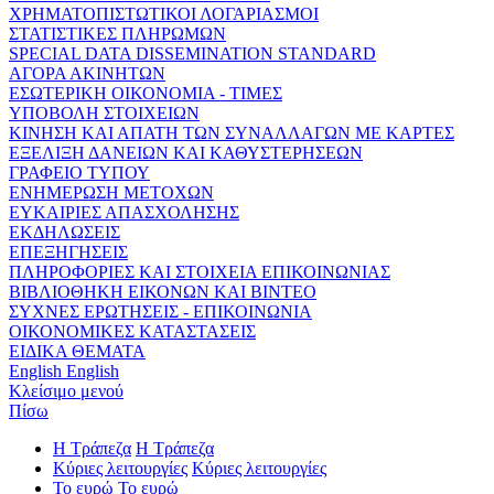
ΧΡΗΜΑΤΟΠΙΣΤΩΤΙΚΟΙ ΛΟΓΑΡΙΑΣΜΟΙ
ΣΤΑΤΙΣΤΙΚΕΣ ΠΛΗΡΩΜΩΝ
SPECIAL DATA DISSEMINATION STANDARD
ΑΓΟΡΑ ΑΚΙΝΗΤΩΝ
ΕΣΩΤΕΡΙΚΗ ΟΙΚΟΝΟΜΙΑ - ΤΙΜΕΣ
ΥΠΟΒΟΛΗ ΣΤΟΙΧΕΙΩΝ
ΚΙΝΗΣΗ ΚΑΙ ΑΠΑΤΗ ΤΩΝ ΣΥΝΑΛΛΑΓΩΝ ΜΕ ΚΑΡΤΕΣ
ΕΞΕΛΙΞΗ ΔΑΝΕΙΩΝ ΚΑΙ ΚΑΘΥΣΤΕΡΗΣΕΩΝ
ΓΡΑΦΕΙΟ ΤΥΠΟΥ
ΕΝΗΜΕΡΩΣΗ ΜΕΤΟΧΩΝ
ΕΥΚΑΙΡΙΕΣ ΑΠΑΣΧΟΛΗΣΗΣ
ΕΚΔΗΛΩΣΕΙΣ
ΕΠΕΞΗΓΗΣΕΙΣ
ΠΛΗΡΟΦΟΡΙΕΣ ΚΑΙ ΣΤΟΙΧΕΙΑ ΕΠΙΚΟΙΝΩΝΙΑΣ
ΒΙΒΛΙΟΘΗΚΗ ΕΙΚΟΝΩΝ ΚΑΙ ΒΙΝΤΕΟ
ΣΥΧΝΕΣ ΕΡΩΤΗΣΕΙΣ - ΕΠΙΚΟΙΝΩΝΙΑ
ΟΙΚΟΝΟΜΙΚΕΣ ΚΑΤΑΣΤΑΣΕΙΣ
ΕΙΔΙΚΑ ΘΕΜΑΤΑ
English
English
Κλείσιμο μενού
Πίσω
Η Τράπεζα
Η Τράπεζα
Κύριες λειτουργίες
Κύριες λειτουργίες
Το ευρώ
Το ευρώ