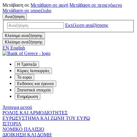
Μετάβαση σε
Μετάβαση σε
αρχή
Μετάβαση σε
περιεχόμενο
Μετάβαση σε
υποσέλιδο
Αναζήτηση
Εκτέλεση αναζήτησης
Κλείσιμο αναζήτησης
Κλείσιμο αναζήτησης
EN
English
Η Τράπεζα
Κύριες λειτουργίες
Το ευρώ
Εκδόσεις και έρευνα
Στατιστικά στοιχεία
Ενημέρωση
Άνοιγμα μενού
ΡΟΛΟΣ ΚΑΙ ΑΡΜΟΔΙΟΤΗΤΕΣ
ΕΥΡΩΣΥΣΤΗΜΑ ΚΑΙ ΖΩΝΗ ΤΟΥ ΕΥΡΩ
ΙΣΤΟΡΙΑ
ΝΟΜΙΚΟ ΠΛΑΙΣΙΟ
ΔΙΟΙΚΗΣΗ ΚΑΙ ΔΟΜΗ