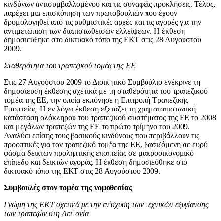
κινδύνων αντισυμβαλλομένου και τις συναφείς προκλήσεις. Τέλος,
παρέχει μια επισκόπηση των πρωτοβουλιών που έχουν
δρομολογηθεί από τις ρυθμιστικές αρχές και τις αγορές για την
αντιμετώπιση των διαπιστωθεισών ελλείψεων. Η έκθεση
δημοσιεύθηκε στο δικτυακό τόπο της ΕΚΤ στις 28 Αυγούστου
2009.
Σταθερότητα του τραπεζικού τομέα της ΕΕ
Στις 27 Αυγούστου 2009 το Διοικητικό Συμβούλιο ενέκρινε τη
δημοσίευση έκθεσης σχετικά με τη σταθερότητα του τραπεζικού
τομέα της ΕΕ, την οποία εκπόνησε η Επιτροπή Τραπεζικής
Εποπτείας. Η εν λόγω έκθεση εξετάζει τη χρηματοπιστωτική
κατάσταση ολόκληρου του τραπεζικού συστήματος της ΕΕ το 2008
και μεγάλων τραπεζών της ΕΕ το πρώτο τρίμηνο του 2009.
Αναλύει επίσης τους βασικούς κινδύνους που περιβάλλουν τις
προοπτικές για τον τραπεζικό τομέα της ΕΕ, βασιζόμενη σε ευρύ
φάσμα δεικτών προληπτικής εποπτείας σε μακροοικονομικό
επίπεδο και δεικτών αγοράς. Η έκθεση δημοσιεύθηκε στο
δικτυακό τόπο της ΕΚΤ στις 28 Αυγούστου 2009.
Συμβουλές στον τομέα της νομοθεσίας
Γνώμη της ΕΚΤ σχετικά με την ενίσχυση των τεχνικών εξυγίανσης
των τραπεζών στη Λεττονία