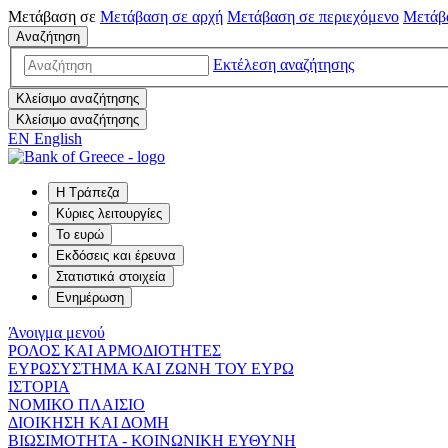
Μετάβαση σε
Μετάβαση σε
αρχή
Μετάβαση σε
περιεχόμενο
Μετάβ
Αναζήτηση
Εκτέλεση αναζήτησης
Κλείσιμο αναζήτησης
Κλείσιμο αναζήτησης
EN
English
Η Τράπεζα
Κύριες λειτουργίες
Το ευρώ
Εκδόσεις και έρευνα
Στατιστικά στοιχεία
Ενημέρωση
Άνοιγμα μενού
ΡΟΛΟΣ ΚΑΙ ΑΡΜΟΔΙΟΤΗΤΕΣ
ΕΥΡΩΣΥΣΤΗΜΑ ΚΑΙ ΖΩΝΗ ΤΟΥ ΕΥΡΩ
ΙΣΤΟΡΙΑ
ΝΟΜΙΚΟ ΠΛΑΙΣΙΟ
ΔΙΟΙΚΗΣΗ ΚΑΙ ΔΟΜΗ
ΒΙΩΣΙΜΟΤΗΤΑ - ΚΟΙΝΩΝΙΚΗ ΕΥΘΥΝΗ