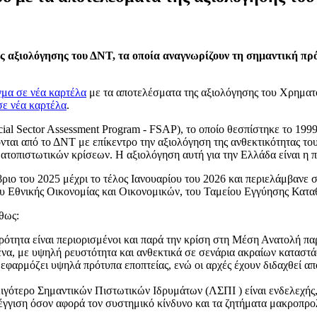
αξιολόγησης του ΔΝΤ, τα οποία αναγνωρίζουν τη σημαντική πρόο
μα σε νέα καρτέλα
με τα αποτελέσματα της αξιολόγησης του Χρηματ
ε νέα καρτέλα
.
 Sector Assessment Program - FSAP), το οποίο θεσπίστηκε το 1999, 
ται από το ΔΝΤ με επίκεντρο την αξιολόγηση της ανθεκτικότητας του
ηματοπιστωτικών κρίσεων. Η αξιολόγηση αυτή για την Ελλάδα είναι η
ιο του 2025 μέχρι το τέλος Ιανουαρίου του 2026 και περιελάμβανε 
ίου Εθνικής Οικονομίας και Οικονομικών, του Ταμείου Εγγύησης Κατ
θως:
ότητα είναι περιορισμένοι και παρά την κρίση στη Μέση Ανατολή παρ
να, με υψηλή ρευστότητα και ανθεκτικά σε σενάρια ακραίων καταστά
φαρμόζει υψηλά πρότυπα εποπτείας, ενώ οι αρχές έχουν διδαχθεί από
ιγότερο Σημαντικών Πιστωτικών Ιδρυμάτων (ΛΣΠΙ ) είναι ενδελεχής,
έγγιση όσον αφορά τον συστημικό κίνδυνο και τα ζητήματα μακροπρολ