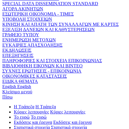
SPECIAL DATA DISSEMINATION STANDARD
ΑΓΟΡΑ ΑΚΙΝΗΤΩΝ
ΕΣΩΤΕΡΙΚΗ ΟΙΚΟΝΟΜΙΑ - ΤΙΜΕΣ
ΥΠΟΒΟΛΗ ΣΤΟΙΧΕΙΩΝ
ΚΙΝΗΣΗ ΚΑΙ ΑΠΑΤΗ ΤΩΝ ΣΥΝΑΛΛΑΓΩΝ ΜΕ ΚΑΡΤΕΣ
ΕΞΕΛΙΞΗ ΔΑΝΕΙΩΝ ΚΑΙ ΚΑΘΥΣΤΕΡΗΣΕΩΝ
ΓΡΑΦΕΙΟ ΤΥΠΟΥ
ΕΝΗΜΕΡΩΣΗ ΜΕΤΟΧΩΝ
ΕΥΚΑΙΡΙΕΣ ΑΠΑΣΧΟΛΗΣΗΣ
ΕΚΔΗΛΩΣΕΙΣ
ΕΠΕΞΗΓΗΣΕΙΣ
ΠΛΗΡΟΦΟΡΙΕΣ ΚΑΙ ΣΤΟΙΧΕΙΑ ΕΠΙΚΟΙΝΩΝΙΑΣ
ΒΙΒΛΙΟΘΗΚΗ ΕΙΚΟΝΩΝ ΚΑΙ ΒΙΝΤΕΟ
ΣΥΧΝΕΣ ΕΡΩΤΗΣΕΙΣ - ΕΠΙΚΟΙΝΩΝΙΑ
ΟΙΚΟΝΟΜΙΚΕΣ ΚΑΤΑΣΤΑΣΕΙΣ
ΕΙΔΙΚΑ ΘΕΜΑΤΑ
English
English
Κλείσιμο μενού
Πίσω
Η Τράπεζα
Η Τράπεζα
Κύριες λειτουργίες
Κύριες λειτουργίες
Το ευρώ
Το ευρώ
Εκδόσεις και έρευνα
Εκδόσεις και έρευνα
Στατιστικά στοιχεία
Στατιστικά στοιχεία