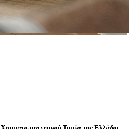
υ Χρηματοπιστωτικού Τομέα της Ελλάδος