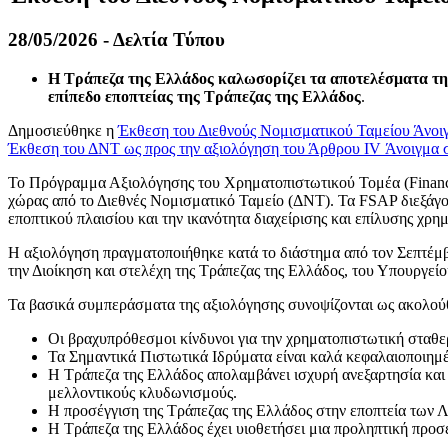
28/05/2026 - Δελτία Τύπου
Η Τράπεζα της Ελλάδος καλωσορίζει τα αποτελέσματα της 
επίπεδο εποπτείας της Τράπεζας της Ελλάδος
.
Δημοσιεύθηκε η
Έκθεση του Διεθνούς Νομισματικού Ταμείου
Άνοιγ
Έκθεση του ΔΝΤ ως προς την αξιολόγηση του Άρθρου IV
Άνοιγμα σ
Το Πρόγραμμα Αξιολόγησης του Χρηματοπιστωτικού Τομέα (Financial
χώρας από το Διεθνές Νομισματικό Ταμείο (ΔΝΤ). Τα FSAP διεξάγον
εποπτικού πλαισίου και την ικανότητα διαχείρισης και επίλυσης χρ
Η αξιολόγηση πραγματοποιήθηκε κατά το διάστημα από τον Σεπτέμβρ
την Διοίκηση και στελέχη της Τράπεζας της Ελλάδος, του Υπουργε
Τα βασικά συμπεράσματα της αξιολόγησης συνοψίζονται ως ακολού
Οι βραχυπρόθεσμοι κίνδυνοι για την χρηματοπιστωτική σταθερ
Τα Σημαντικά Πιστωτικά Ιδρύματα είναι καλά κεφαλαιοποιημέ
Η Τράπεζα της Ελλάδος απολαμβάνει ισχυρή ανεξαρτησία και ε
μελλοντικούς κλυδωνισμούς.
Η προσέγγιση της Τράπεζας της Ελλάδος στην εποπτεία των Λ
Η Τράπεζα της Ελλάδος έχει υιοθετήσει μια προληπτική προσ