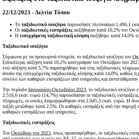
22/12/2023 - Δελτία Τύπου
Το
ταξιδιωτικό ισοζύγιο
παρουσίασε πλεόνασμα 1.496,1 εκατ
Oι
ταξιδιωτικές εισπράξεις
αυξήθηκαν κατά 10,2% τον Οκτώ
Η
εισερχόμενη ταξιδιωτική κίνηση
αυξήθηκε κατά 14,0% το
Ταξιδιωτικό ισοζύγιο
Σύμφωνα με τα προσωρινά στοιχεία, το ταξιδιωτικό ισοζύγιο τον
Οκ
Ειδικότερα, αύξηση κατά 10,2% κατέγραψαν τον Οκτώβριο του 2023 οι
ενώ αύξηση κατά 5,7% παρατηρήθηκε και στις ταξιδιωτικές πληρωμέ
άνοδο της εισερχόμενης ταξιδιωτικής κίνησης κατά 14,0%, καθώς η
σύνολο των καθαρών εισπράξεων από υπηρεσίες και αντιστάθμισαν 
Την περίοδο
Ιανουαρίου-Οκτωβρίου 2023
, το ταξιδιωτικό ισοζύγιο
2.516,6 εκατ. ευρώ (14,7%) παρουσίασαν οι ταξιδιωτικές εισπράξει
πληρωμές, οι οποίες διαμορφώθηκαν στα 2.045,3 εκατ. ευρώ. Η άνο
ταξίδι μειώθηκε κατά 2,5%. Οι καθαρές εισπράξεις από την παροχή
καθαρών εισπράξεων από υπηρεσίες.
Ταξιδιωτικές εισπράξεις
Τον
Οκτώβριο του 2023
, όπως προαναφέρθηκε, οι ταξιδιωτικές εισ
από κατοίκους των χωρών της ΕΕ-27, οι οποίες διαμορφώθηκαν στα 