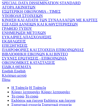
SPECIAL DATA DISSEMINATION STANDARD
ΑΓΟΡΑ ΑΚΙΝΗΤΩΝ
ΕΣΩΤΕΡΙΚΗ ΟΙΚΟΝΟΜΙΑ - ΤΙΜΕΣ
ΥΠΟΒΟΛΗ ΣΤΟΙΧΕΙΩΝ
ΚΙΝΗΣΗ ΚΑΙ ΑΠΑΤΗ ΤΩΝ ΣΥΝΑΛΛΑΓΩΝ ΜΕ ΚΑΡΤΕΣ
ΕΞΕΛΙΞΗ ΔΑΝΕΙΩΝ ΚΑΙ ΚΑΘΥΣΤΕΡΗΣΕΩΝ
ΓΡΑΦΕΙΟ ΤΥΠΟΥ
ΕΝΗΜΕΡΩΣΗ ΜΕΤΟΧΩΝ
ΕΥΚΑΙΡΙΕΣ ΑΠΑΣΧΟΛΗΣΗΣ
ΕΚΔΗΛΩΣΕΙΣ
ΕΠΕΞΗΓΗΣΕΙΣ
ΠΛΗΡΟΦΟΡΙΕΣ ΚΑΙ ΣΤΟΙΧΕΙΑ ΕΠΙΚΟΙΝΩΝΙΑΣ
ΒΙΒΛΙΟΘΗΚΗ ΕΙΚΟΝΩΝ ΚΑΙ ΒΙΝΤΕΟ
ΣΥΧΝΕΣ ΕΡΩΤΗΣΕΙΣ - ΕΠΙΚΟΙΝΩΝΙΑ
ΟΙΚΟΝΟΜΙΚΕΣ ΚΑΤΑΣΤΑΣΕΙΣ
ΕΙΔΙΚΑ ΘΕΜΑΤΑ
English
English
Κλείσιμο μενού
Πίσω
Η Τράπεζα
Η Τράπεζα
Κύριες λειτουργίες
Κύριες λειτουργίες
Το ευρώ
Το ευρώ
Εκδόσεις και έρευνα
Εκδόσεις και έρευνα
Στατιστικά στοιχεία
Στατιστικά στοιχεία