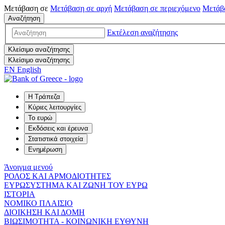
Μετάβαση σε
Μετάβαση σε
αρχή
Μετάβαση σε
περιεχόμενο
Μετάβ
Αναζήτηση
Εκτέλεση αναζήτησης
Κλείσιμο αναζήτησης
Κλείσιμο αναζήτησης
EN
English
Η Τράπεζα
Κύριες λειτουργίες
Το ευρώ
Εκδόσεις και έρευνα
Στατιστικά στοιχεία
Ενημέρωση
Άνοιγμα μενού
ΡΟΛΟΣ ΚΑΙ ΑΡΜΟΔΙΟΤΗΤΕΣ
ΕΥΡΩΣΥΣΤΗΜΑ ΚΑΙ ΖΩΝΗ ΤΟΥ ΕΥΡΩ
ΙΣΤΟΡΙΑ
ΝΟΜΙΚΟ ΠΛΑΙΣΙΟ
ΔΙΟΙΚΗΣΗ ΚΑΙ ΔΟΜΗ
ΒΙΩΣΙΜΟΤΗΤΑ - ΚΟΙΝΩΝΙΚΗ ΕΥΘΥΝΗ