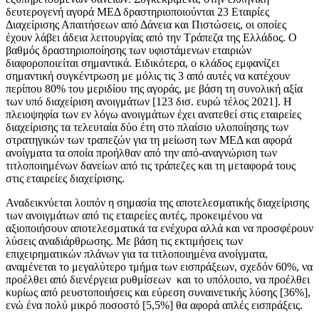
δευτερογενή αγορά ΜΕΔ δραστηριοποιούνται 23 Εταιρίες
Διαχείρισης Απαιτήσεων από Δάνεια και Πιστώσεις, οι οποίες
έχουν λάβει άδεια λειτουργίας από την Τράπεζα της Ελλάδος. Ο
βαθμός δραστηριοποίησης των υφιστάμενων εταιριών
διαφοροποιείται σημαντικά. Ειδικότερα, ο κλάδος εμφανίζει
σημαντική συγκέντρωση με μόλις τις 3 από αυτές να κατέχουν
περίπου 80% του μεριδίου της αγοράς, με βάση τη συνολική αξία
των υπό διαχείριση ανοιγμάτων [123 δισ. ευρώ τέλος 2021]. H
πλειοψηφία των εν λόγω ανοιγμάτων έχει ανατεθεί στις εταιρείες
διαχείρισης τα τελευταία δύο έτη στο πλαίσιο υλοποίησης των
στρατηγικών των τραπεζών για τη μείωση των ΜΕΔ και αφορά
ανοίγματα τα οποία προήλθαν από την από-αναγνώριση των
τιτλοποιημένων δανείων από τις τράπεζες και τη μεταφορά τους
στις εταιρείες διαχείρισης.
Αναδεικνύεται λοιπόν η σημασία της αποτελεσματικής διαχείρισης
των ανοιγμάτων από τις εταιρείες αυτές, προκειμένου να
αξιοποιήσουν αποτελεσματικά τα ενέχυρα αλλά και να προσφέρουν
λύσεις αναδιάρθρωσης. Με βάση τις εκτιμήσεις των
επιχειρηματικών πλάνων για τα τιτλοποιημένα ανοίγματα,
αναμένεται το μεγαλύτερο τμήμα των εισπράξεων, σχεδόν 60%, να
προέλθει από διενέργεια ρυθμίσεων και το υπόλοιπο, να προέλθει
κυρίως από ρευστοποιήσεις και εύρεση συναινετικής λύσης [36%],
ενώ ένα πολύ μικρό ποσοστό [5,5%] θα αφορά απλές εισπράξεις.