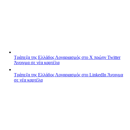
Τράπεζα της Ελλάδος
Λογαριασμός στο X πρώην Twitter
Άνοιγμα σε νέα καρτέλα
Τράπεζα της Ελλάδος
Λογαριασμός στο LinkedIn
Άνοιγμα
σε νέα καρτέλα