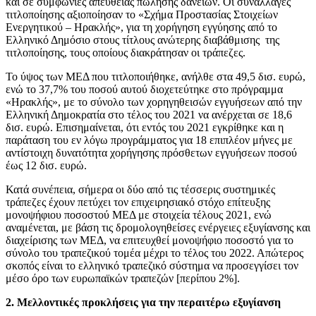
και σε συμφωνίες απευθείας πώλησης δανείων. Οι συναλλαγές
τιτλοποίησης αξιοποίησαν το «Σχήμα Προστασίας Στοιχείων
Ενεργητικού – Ηρακλής», για τη χορήγηση εγγύησης από το
Ελληνικό Δημόσιο στους τίτλους ανώτερης διαβάθμισης της
τιτλοποίησης, τους οποίους διακράτησαν οι τράπεζες.
Το ύψος των ΜΕΔ που τιτλοποιήθηκε, ανήλθε στα 49,5 δισ. ευρώ,
ενώ το 37,7% του ποσού αυτού διοχετεύτηκε στο πρόγραμμα
«Ηρακλής», με το σύνολο των χορηγηθεισών εγγυήσεων από την
Ελληνική Δημοκρατία στο τέλος του 2021 να ανέρχεται σε 18,6
δισ. ευρώ. Επισημαίνεται, ότι εντός του 2021 εγκρίθηκε και η
παράταση του εν λόγω προγράμματος για 18 επιπλέον μήνες με
αντίστοιχη δυνατότητα χορήγησης πρόσθετων εγγυήσεων ποσού
έως 12 δισ. ευρώ.
Κατά συνέπεια, σήμερα οι δύο από τις τέσσερις συστημικές
τράπεζες έχουν πετύχει τον επιχειρησιακό στόχο επίτευξης
μονοψήφιου ποσοστού ΜΕΔ με στοιχεία τέλους 2021, ενώ
αναμένεται, με βάση τις δρομολογηθείσες ενέργειες εξυγίανσης και
διαχείρισης των ΜΕΔ, να επιτευχθεί μονοψήφιο ποσοστό για το
σύνολο του τραπεζικού τομέα μέχρι το τέλος του 2022. Απώτερος
σκοπός είναι το ελληνικό τραπεζικό σύστημα να προσεγγίσει τον
μέσο όρο των ευρωπαϊκών τραπεζών [περίπου 2%].
2. Μελλοντικές προκλήσεις για την περαιτέρω εξυγίανση