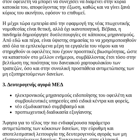
στον οφειλέτη να μπορεί να συνεχίσει να διαμένει στην κύρια
κατοικία του, αποφεύγοντας την έξωση, καθώς και να γίνει ξανά
κύριος του ακινήτου, εφόσον το επιθυμεί.
Η μέχρι τώρα εμπειρία από την εφαρμογή της νέας πτωχευτικής
νομοθεσίας είναι θετική, αλλά όχι ικανοποιητική. Βέβαια, η
πανδημία δημιούργησε δυσλειτουργίες σε κάποιους μηχανισμούς.
Από εδώ και πέρα, είναι ύψιστης σημασίας το να χρησιμοποιηθούν
από όλα τα εμπλεκόμενα μέρη τα εργαλεία του νόμου και να
στηριχθούν οι οφειλέτες που έχουν προοπτικές βιωσιμότητας, ώστε
να καταστούν στο μέλλον ενήμεροι, συμβάλλοντας έτσι τόσο στην
βελτίωση της ποιότητας του δανειακού χαρτοφυλακίου των
τραπεζών, όσο και στην συνολική προσπάθεια αντιμετώπισης των
μη εξυπηρετούμενων δανείων.
3. Δευτερογενής αγορά ΜΕΔ
ηλεκτρονικούς μηχανισμούς ειδοποίησης του οφειλέτη και
συμβουλευτικές υπηρεσίες από ειδικά κέντρα και φορείς,
νέο εξωδικαστικό συμβιβασμό και
προπτωχευτική διαδικασία εξυγίανσης
Άφησα για το τέλος την πιο ενδιαφέρουσα παράμετρο
αντιμετώπισης των κόκκινων δανείων, την εύρυθμη και
αποτελεσματική λειτουργία της δευτερογενούς αγοράς των μη
εξυπηρετούμενων δανείων. Συγκεκριμένα, στην ελληνική