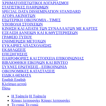
ΧΡΗΜΑΤΟΠΙΣΤΩΤΙΚΟΙ ΛΟΓΑΡΙΑΣΜΟΙ
ΣΤΑΤΙΣΤΙΚΕΣ ΠΛΗΡΩΜΩΝ
SPECIAL DATA DISSEMINATION STANDARD
ΑΓΟΡΑ ΑΚΙΝΗΤΩΝ
ΕΣΩΤΕΡΙΚΗ ΟΙΚΟΝΟΜΙΑ - ΤΙΜΕΣ
ΥΠΟΒΟΛΗ ΣΤΟΙΧΕΙΩΝ
ΚΙΝΗΣΗ ΚΑΙ ΑΠΑΤΗ ΤΩΝ ΣΥΝΑΛΛΑΓΩΝ ΜΕ ΚΑΡΤΕΣ
ΕΞΕΛΙΞΗ ΔΑΝΕΙΩΝ ΚΑΙ ΚΑΘΥΣΤΕΡΗΣΕΩΝ
ΓΡΑΦΕΙΟ ΤΥΠΟΥ
ΕΝΗΜΕΡΩΣΗ ΜΕΤΟΧΩΝ
ΕΥΚΑΙΡΙΕΣ ΑΠΑΣΧΟΛΗΣΗΣ
ΕΚΔΗΛΩΣΕΙΣ
ΕΠΕΞΗΓΗΣΕΙΣ
ΠΛΗΡΟΦΟΡΙΕΣ ΚΑΙ ΣΤΟΙΧΕΙΑ ΕΠΙΚΟΙΝΩΝΙΑΣ
ΒΙΒΛΙΟΘΗΚΗ ΕΙΚΟΝΩΝ ΚΑΙ ΒΙΝΤΕΟ
ΣΥΧΝΕΣ ΕΡΩΤΗΣΕΙΣ - ΕΠΙΚΟΙΝΩΝΙΑ
ΟΙΚΟΝΟΜΙΚΕΣ ΚΑΤΑΣΤΑΣΕΙΣ
ΕΙΔΙΚΑ ΘΕΜΑΤΑ
English
English
Κλείσιμο μενού
Πίσω
Η Τράπεζα
Η Τράπεζα
Κύριες λειτουργίες
Κύριες λειτουργίες
Το ευρώ
Το ευρώ