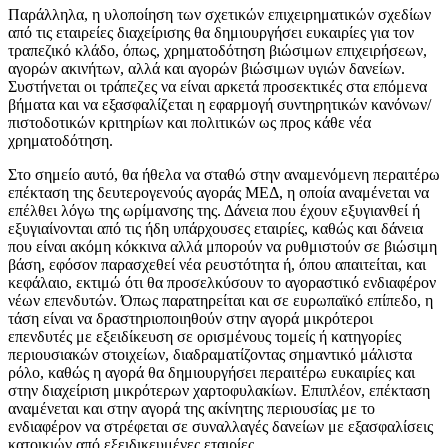
Παράλληλα, η υλοποίηση των σχετικών επιχειρηματικών σχεδίων
από τις εταιρείες διαχείρισης θα δημιουργήσει ευκαιρίες για τον
τραπεζικό κλάδο, όπως, χρηματοδότηση βιώσιμων επιχειρήσεων,
αγορών ακινήτων, αλλά και αγορών βιώσιμων υγιών δανείων.
Συστήνεται οι τράπεζες να είναι αρκετά προσεκτικές στα επόμενα
βήματα και να εξασφαλίζεται η εφαρμογή συντηρητικών κανόνων/
πιστοδοτικών κριτηρίων και πολιτικών ως προς κάθε νέα
χρηματοδότηση.
Στο σημείο αυτό, θα ήθελα να σταθώ στην αναμενόμενη περαιτέρω
επέκταση της δευτερογενούς αγοράς ΜΕΔ, η οποία αναμένεται να
επέλθει λόγω της ωρίμανσης της. Δάνεια που έχουν εξυγιανθεί ή
εξυγιαίνονται από τις ήδη υπάρχουσες εταιρίες, καθώς και δάνεια
που είναι ακόμη κόκκινα αλλά μπορούν να ρυθμιστούν σε βιώσιμη
βάση, εφόσον παρασχεθεί νέα ρευστότητα ή, όπου απαιτείται, και
κεφάλαιο, εκτιμώ ότι θα προσελκύσουν το αγοραστικό ενδιαφέρον
νέων επενδυτών. Όπως παρατηρείται και σε ευρωπαϊκό επίπεδο, η
τάση είναι να δραστηριοποιηθούν στην αγορά μικρότεροι
επενδυτές με εξειδίκευση σε ορισμένους τομείς ή κατηγορίες
περιουσιακών στοιχείων, διαδραματίζοντας σημαντικό μάλιστα
ρόλο, καθώς η αγορά θα δημιουργήσει περαιτέρω ευκαιρίες και
στην διαχείριση μικρότερων χαρτοφυλακίων. Επιπλέον, επέκταση
αναμένεται και στην αγορά της ακίνητης περιουσίας με το
ενδιαφέρον να στρέφεται σε συναλλαγές δανείων με εξασφαλίσεις
κατοικιών από εξειδικευμένες εταιρίες.