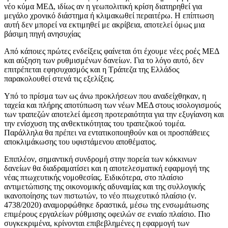
νέο κύμα ΜΕΔ, ιδίως αν η γεωπολιτική κρίση διατηρηθεί για
μεγάλο χρονικό διάστημα ή κλιμακωθεί περαιτέρω. Η επίπτωση
αυτή δεν μπορεί να εκτιμηθεί με ακρίβεια, αποτελεί όμως μια
βάσιμη πηγή ανησυχίας
Από κάποιες πρώτες ενδείξεις φαίνεται ότι έχουμε νέες ροές ΜΕΔ
και αύξηση των ρυθμισμένων δανείων. Για το λόγο αυτό, δεν
επιτρέπεται εφησυχασμός και η Τράπεζα της Ελλάδος
παρακολουθεί στενά τις εξελίξεις.
Υπό το πρίσμα των ως άνω προκλήσεων που αναδείχθηκαν, η
ταχεία και πλήρης αποτύπωση των νέων ΜΕΔ στους ισολογισμούς
των τραπεζών αποτελεί άμεση προτεραιότητα για την εξυγίανση και
την ενίσχυση της ανθεκτικότητας του τραπεζικού τομέα.
Παράλληλα θα πρέπει να εντατικοποιηθούν και οι προσπάθειες
αποκλιμάκωσης του υφιστάμενου αποθέματος.
Επιπλέον, σημαντική συνδρομή στην πορεία των κόκκινων
δανείων θα διαδραματίσει και η αποτελεσματική εφαρμογή της
νέας πτωχευτικής νομοθεσίας. Ειδικότερα, στο πλαίσιο
αντιμετώπισης της οικονομικής αδυναμίας και της συλλογικής
ικανοποίησης των πιστωτών, το νέο πτωχευτικό πλαίσιο (ν.
4738/2020) αναμορφώθηκε δραστικά, μέσω της ενσωμάτωσης
επιμέρους εργαλείων ρύθμισης οφειλών σε ενιαίο πλαίσιο. Πιο
συγκεκριμένα, κρίνονται επιβεβλημένες η εφαρμογή των