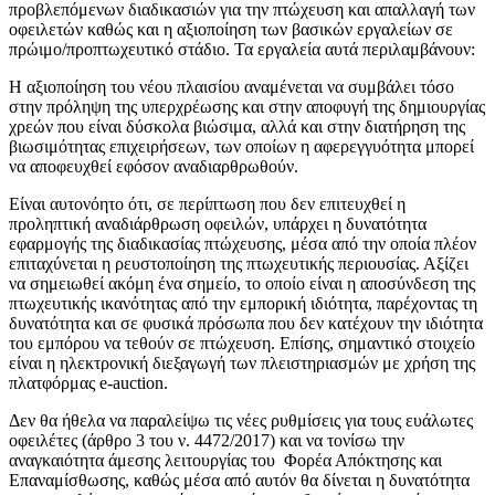
προβλεπόμενων διαδικασιών για την πτώχευση και απαλλαγή των
οφειλετών καθώς και η αξιοποίηση των βασικών εργαλείων σε
πρώιμο/προπτωχευτικό στάδιο. Τα εργαλεία αυτά περιλαμβάνουν:
Η αξιοποίηση του νέου πλαισίου αναμένεται να συμβάλει τόσο
στην πρόληψη της υπερχρέωσης και στην αποφυγή της δημιουργίας
χρεών που είναι δύσκολα βιώσιμα, αλλά και στην διατήρηση της
βιωσιμότητας επιχειρήσεων, των οποίων η αφερεγγυότητα μπορεί
να αποφευχθεί εφόσον αναδιαρθρωθούν.
Είναι αυτονόητο ότι, σε περίπτωση που δεν επιτευχθεί η
προληπτική αναδιάρθρωση οφειλών, υπάρχει η δυνατότητα
εφαρμογής της διαδικασίας πτώχευσης, μέσα από την οποία πλέον
επιταχύνεται η ρευστοποίηση της πτωχευτικής περιουσίας. Αξίζει
να σημειωθεί ακόμη ένα σημείο, το οποίο είναι η αποσύνδεση της
πτωχευτικής ικανότητας από την εμπορική ιδιότητα, παρέχοντας τη
δυνατότητα και σε φυσικά πρόσωπα που δεν κατέχουν την ιδιότητα
του εμπόρου να τεθούν σε πτώχευση. Επίσης, σημαντικό στοιχείο
είναι η ηλεκτρονική διεξαγωγή των πλειστηριασμών με χρήση της
πλατφόρμας e-auction.
Δεν θα ήθελα να παραλείψω τις νέες ρυθμίσεις για τους ευάλωτες
οφειλέτες (άρθρο 3 του ν. 4472/2017) και να τονίσω την
αναγκαιότητα άμεσης λειτουργίας του Φορέα Απόκτησης και
Επαναμίσθωσης, καθώς μέσα από αυτόν θα δίνεται η δυνατότητα