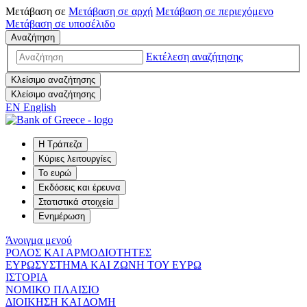
Μετάβαση σε
Μετάβαση σε
αρχή
Μετάβαση σε
περιεχόμενο
Μετάβαση σε
υποσέλιδο
Αναζήτηση
Εκτέλεση αναζήτησης
Κλείσιμο αναζήτησης
Κλείσιμο αναζήτησης
EN
English
Η Τράπεζα
Κύριες λειτουργίες
Το ευρώ
Εκδόσεις και έρευνα
Στατιστικά στοιχεία
Ενημέρωση
Άνοιγμα μενού
ΡΟΛΟΣ ΚΑΙ ΑΡΜΟΔΙΟΤΗΤΕΣ
ΕΥΡΩΣΥΣΤΗΜΑ ΚΑΙ ΖΩΝΗ ΤΟΥ ΕΥΡΩ
ΙΣΤΟΡΙΑ
ΝΟΜΙΚΟ ΠΛΑΙΣΙΟ
ΔΙΟΙΚΗΣΗ ΚΑΙ ΔΟΜΗ