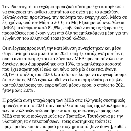
Την ίδια στιγμή το εγχώριο τραπεζικό σύστημα έχει κατορθώσει
να ενισχύσει την ανθεκτικότητά του σε σχέση με το παρελθόν,
βελτιώνοντας, πρωτίστως, την ποιότητα του ενεργητικού. Μέσα σε
έξι χρόνια, από τον Μάρτιο 2016, τα Μη Εξυπηρετούμενα Δάνεια
[ΜΕΔ] μειώθηκαν κατά 82,8% , επιβεβαιώνοντας τις εξαιρετικές
προσπάθειες που έχουν γίνει από όλα τα εμπλεκόμενα μέρη για την
εξυγίανση του ελληνικού τραπεζικού κλάδου.
Οι ενέργειες προς αυτή την κατεύθυνση συνεχίστηκαν και μέσα
στην πανδημία και μάλιστα το 2021 υπήρξε επιτάχυνση αυτών, η
οποία αντικατοπτρίζεται στο λόγο των ΜΕΔ προς το σύνολο των
δανείων, που διαμορφώθηκε στο 13%, το χαμηλότερο ποσοστό
που έχει παρατηρηθεί εδώ και πάνω από μία δεκαετία, έναντι
30,1% στο τέλος του 2020. Ωστόσο οφείλουμε να αναγνωρίσουμε
ότι ο δείκτης ΜΕΔ εξακολουθεί να είναι ακόμη ιδιαίτερα υψηλός
και πολλαπλάσιος του ευρωπαϊκού μέσου όρου, ο οποίος το 2021
ήταν μόλις 2,0% .
Η ραγδαία αυτή υποχώρηση των ΜΕΔ στις ελληνικές συστημικές
τράπεζες κατά το 2021 ήταν αποτέλεσμα κυρίως της ολοκλήρωσης
των συναλλαγών τιτλοποιήσεων και της από-αναγνώρισης των
ΜΕΔ από τους ισολογισμούς των Τραπεζών. Ταυτόχρονα με την
υλοποίηση των τιτλοποιήσεων, τρεις συστημικές τράπεζες
προχώρησαν και σε εταιρικό μετασχηματισμό [hive down], καθώς