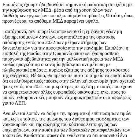
Επομένως έχουμε ήδη διανύσει σημαντική απόσταση σε σχέση με
την κορύφωση των ΜΕΔ, μέσα από τη χρήση όλων των
διαθέσιμων εργαλείων που αξιοποίησαν οι τράπεζες Ωστόσο, όπως
προανέφερα, το απόθεμα ΜΕΔ παραμένει υψηλό.
Ταυτόχρονα, δεν μπορεί να αποκλεισθεί η εμφάνιση νέων μη
εξυπηρετούμενων δανείων, ως αποτέλεσμα της οριστικής
απόσυρσης εντός του 2022 των μέτρων στήριξης των
δανειοληπτών για την προστασία από την πανδημία. Επιπλέον, η
εισβολή της Ρωσίας στην Ουκρανία αποτελεί ένα πρόσθετο
παράγοντα αβεβαιότητας για την μελλοντική πορεία των ΜΕΔ
καθώς ηπαγκόσμια οικονομία βρίσκεται αντιμέτωπη με
πληθωριστικές πιέσεις, κυρίως εξαιτίας της αύξησης του κόστους
της ενέργειας. Βέβαια, θα πρέπει σε αυτό το σημείο να επισημάνω
ότι οι πληθωριστικές πιέσεις στην ελληνική οικονομία ήταν σχετικά
ήπιες εντός του 2021 και μικρότερες σε σχέση με αυτές που έχουν
να αντιμετωπίσουν άλλες ευρωπαϊκές οικονομίες, ενώ, προς το
παρόν, ενθαρρυντικές μπορούν να χαρακτηριστούν οι προβλέψεις
για το ΑΕΠ.
Αναμένεται λοιπόν να δούμε την πραγματική επίπτωση των τιμών
και, ως εκ τούτου, της μείωσης του διαθέσιμου εισοδήματος των
νοικοκυριών και της αύξησης του κόστους λειτουργίας των
επιχειρήσεων, στην ποιότητα των δανειακών χαρτοφυλακίων των
τραπεζών. Καθίσταται σαφές ότι ενδέχεται να δημιουργηθεί ένα