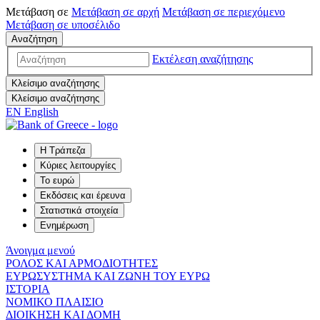
Μετάβαση σε
Μετάβαση σε
αρχή
Μετάβαση σε
περιεχόμενο
Μετάβαση σε
υποσέλιδο
Αναζήτηση
Εκτέλεση αναζήτησης
Κλείσιμο αναζήτησης
Κλείσιμο αναζήτησης
EN
English
Η Τράπεζα
Κύριες λειτουργίες
Το ευρώ
Εκδόσεις και έρευνα
Στατιστικά στοιχεία
Ενημέρωση
Άνοιγμα μενού
ΡΟΛΟΣ ΚΑΙ ΑΡΜΟΔΙΟΤΗΤΕΣ
ΕΥΡΩΣΥΣΤΗΜΑ ΚΑΙ ΖΩΝΗ ΤΟΥ ΕΥΡΩ
ΙΣΤΟΡΙΑ
ΝΟΜΙΚΟ ΠΛΑΙΣΙΟ
ΔΙΟΙΚΗΣΗ ΚΑΙ ΔΟΜΗ