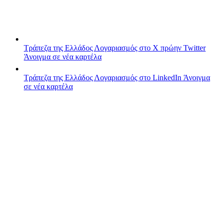
Τράπεζα της Ελλάδος
Λογαριασμός στο X πρώην Twitter
Άνοιγμα σε νέα καρτέλα
Τράπεζα της Ελλάδος
Λογαριασμός στο LinkedIn
Άνοιγμα
σε νέα καρτέλα