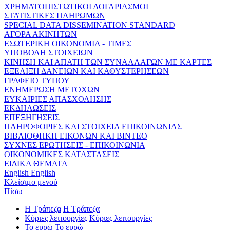
ΧΡΗΜΑΤΟΠΙΣΤΩΤΙΚΟΙ ΛΟΓΑΡΙΑΣΜΟΙ
ΣΤΑΤΙΣΤΙΚΕΣ ΠΛΗΡΩΜΩΝ
SPECIAL DATA DISSEMINATION STANDARD
ΑΓΟΡΑ ΑΚΙΝΗΤΩΝ
ΕΣΩΤΕΡΙΚΗ ΟΙΚΟΝΟΜΙΑ - ΤΙΜΕΣ
ΥΠΟΒΟΛΗ ΣΤΟΙΧΕΙΩΝ
ΚΙΝΗΣΗ ΚΑΙ ΑΠΑΤΗ ΤΩΝ ΣΥΝΑΛΛΑΓΩΝ ΜΕ ΚΑΡΤΕΣ
ΕΞΕΛΙΞΗ ΔΑΝΕΙΩΝ ΚΑΙ ΚΑΘΥΣΤΕΡΗΣΕΩΝ
ΓΡΑΦΕΙΟ ΤΥΠΟΥ
ΕΝΗΜΕΡΩΣΗ ΜΕΤΟΧΩΝ
ΕΥΚΑΙΡΙΕΣ ΑΠΑΣΧΟΛΗΣΗΣ
ΕΚΔΗΛΩΣΕΙΣ
ΕΠΕΞΗΓΗΣΕΙΣ
ΠΛΗΡΟΦΟΡΙΕΣ ΚΑΙ ΣΤΟΙΧΕΙΑ ΕΠΙΚΟΙΝΩΝΙΑΣ
ΒΙΒΛΙΟΘΗΚΗ ΕΙΚΟΝΩΝ ΚΑΙ ΒΙΝΤΕΟ
ΣΥΧΝΕΣ ΕΡΩΤΗΣΕΙΣ - ΕΠΙΚΟΙΝΩΝΙΑ
ΟΙΚΟΝΟΜΙΚΕΣ ΚΑΤΑΣΤΑΣΕΙΣ
ΕΙΔΙΚΑ ΘΕΜΑΤΑ
English
English
Κλείσιμο μενού
Πίσω
Η Τράπεζα
Η Τράπεζα
Κύριες λειτουργίες
Κύριες λειτουργίες
Το ευρώ
Το ευρώ