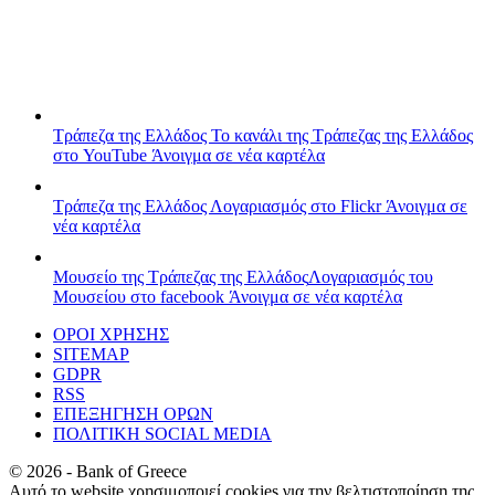
Τράπεζα της Ελλάδος
Το κανάλι της Τράπεζας της Ελλάδος
στο YouTube
Άνοιγμα σε νέα καρτέλα
Τράπεζα της Ελλάδος
Λογαριασμός στο Flickr
Άνοιγμα σε
νέα καρτέλα
Μουσείο της Τράπεζας της Ελλάδος
Λογαριασμός του
Μουσείου στο facebook
Άνοιγμα σε νέα καρτέλα
ΟΡΟΙ ΧΡΗΣΗΣ
SITEMAP
GDPR
RSS
ΕΠΕΞΗΓΗΣΗ ΟΡΩΝ
ΠΟΛΙΤΙΚΗ SOCIAL MEDIA
©
2026
- Bank of Greece
Αυτό το website χρησιμοποιεί cookies για την βελτιστοποίηση της