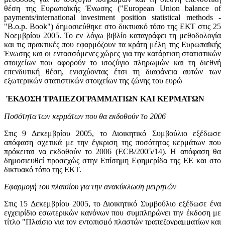
θέση της Ευρωπαϊκής Ένωσης ("European Union balance of
payments/international investment position statistical methods -
"B.o.p. Book") δημοσιεύθηκε στο δικτυακό τόπο της ΕΚΤ στις 25
Νοεμβρίου 2005. Το εν λόγω βιβλίο καταγράφει τη μεθοδολογία
και τις πρακτικές που εφαρμόζουν τα κράτη μέλη της Ευρωπαϊκής
Ένωσης και οι εντασσόμενες χώρες για την κατάρτιση στατιστικών
στοιχείων που αφορούν το ισοζύγιο πληρωμών και τη διεθνή
επενδυτική θέση, ενισχύοντας έτσι τη διαφάνεια αυτών των
εξωτερικών στατιστικών στοιχείων της ζώνης του ευρώ
ΈΚΔΟΣΗ ΤΡΑΠΕΖΟΓΡΑΜΜΑΤΙΩΝ ΚΑΙ ΚΕΡΜΑΤΩΝ
Ποσότητα των κερμάτων που θα εκδοθούν το 2006
Στις 9 Δεκεμβρίου 2005, το Διοικητικό Συμβούλιο εξέδωσε
απόφαση σχετικά με την έγκριση της ποσότητας κερμάτων που
πρόκειται να εκδοθούν το 2006 (ECB/2005/14). Η απόφαση θα
δημοσιευθεί προσεχώς στην Επίσημη Εφημερίδα της ΕΕ και στο
δικτυακό τόπο της ΕΚΤ.
Εφαρμογή του πλαισίου για την ανακύκλωση μετρητών
Στις 15 Δεκεμβρίου 2005, το Διοικητικό Συμβούλιο εξέδωσε ένα
εγχειρίδιο εσωτερικών κανόνων που συμπληρώνει την έκδοση με
τίτλο "Πλαίσιο για τον εντοπισμό πλαστών τραπεζογραμματίων και