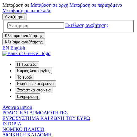
Μετάβαση σε
Μετάβαση σε
αρχή
Μετάβαση σε
περιεχόμενο
Μετάβαση σε
υποσέλιδο
Αναζήτηση
Εκτέλεση αναζήτησης
Κλείσιμο αναζήτησης
Κλείσιμο αναζήτησης
EN
English
Η Τράπεζα
Κύριες λειτουργίες
Το ευρώ
Εκδόσεις και έρευνα
Στατιστικά στοιχεία
Ενημέρωση
Άνοιγμα μενού
ΡΟΛΟΣ ΚΑΙ ΑΡΜΟΔΙΟΤΗΤΕΣ
ΕΥΡΩΣΥΣΤΗΜΑ ΚΑΙ ΖΩΝΗ ΤΟΥ ΕΥΡΩ
ΙΣΤΟΡΙΑ
ΝΟΜΙΚΟ ΠΛΑΙΣΙΟ
ΔΙΟΙΚΗΣΗ ΚΑΙ ΔΟΜΗ