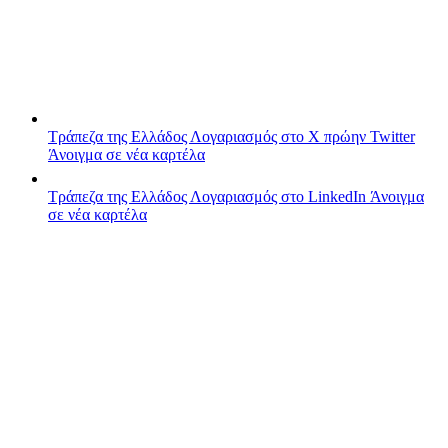
Τράπεζα της Ελλάδος
Λογαριασμός στο X πρώην Twitter
Άνοιγμα σε νέα καρτέλα
Τράπεζα της Ελλάδος
Λογαριασμός στο LinkedIn
Άνοιγμα
σε νέα καρτέλα