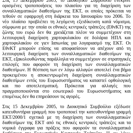
Στις 15 Δεκεμβρίου 2005, το Διοικητικό Συμβούλιο ενέκρινε
ορισμένες τροποποιήσεις του πλαισίου για τη διαχείριση των
συναλλαγματικών διαθεσίμων της ΕΚΤ, οι οποίες πρόκειται να
τεθούν σε εφαρμογή στη διάρκεια του Ιανουαρίου του 2006. Το
νέο πλαίσιο προβλέπει τη λεγόμενη εξειδίκευση κατά νόμισμα,
σύμφωνα με την οποία οι εθνικές κεντρικές τράπεζες (ΕθνΚΤ) της
ζώνης του ευρώ δεν θα χρειάζεται πλέον να συμμετέχουν στη
λειτουργική διαχείριση χαρτοφυλακίου σε δολάρια ΗΠΑ και
χαρτοφυλακίου σε γιεν Ιαπωνίας για λογαριασμό της ΕΚΤ. Οι
ΕθνΚΤ μπορούν επίσης να αποφασίσουν να απέχουν από τη
λειτουργική διαχείριση των συναλλαγματικών διαθεσίμων της
ΕΚΤ, εξακολουθώντας παράλληλα να συμμετέχουν σε στρατηγικές
επιλογές που αφορούν τη διαχείριση των συναλλαγματικών
διαθεσίμων. Η θέσπιση των εν λόγω αλλαγών αποτελεί ένα βήμα
προκειμένου η αποκεντρωμένη διαχείριση συναλλαγματικών
διαθεσίμων εντός του Ευρωσυστήματος να καταστεί ορθολογική
και πιο αποτελεσματική. Πρόκειται για αλλαγές που
πραγματοποιούνται στο εσωτερικό του Ευρωσυστήματος και
επομένως δεν θα επηρεάσουν τις αγορές.
Στις 15 Δεκεμβρίου 2005, το Διοικητικό Συμβούλιο εξέδωσε
κατευθυντήρια γραμμή που τροποποιεί την κατευθυντήρια γραμμή
ΕΚΤ/2000/1 σχετικά µε τη διαχείριση των συναλλαγµατικών
διαθεσίµων της EKT από τις εθνικές κεντρικές τράπεζες και τα
νοµικά έγγραφα για πράξεις που αφορούν τα συναλλαγµατικά