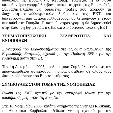
διαθέσιµα της Eυρωπαϊκής Κεντρικής Τράπεζας. Η εν λόγω
κατευθυντήρια γραμμή λαμβάνει υπόψη τη χρήση της Ευρωπαϊκής
Σύμβασης-Πλαίσιο για ορισμένες πράξεις που αφορούν τη
διαχείριση συναλλαγματικών διαθεσίμων της ΕΚΤ και
διενεργούνται από αντισυμβαλλομένους που λειτουργούν ή έχουν
συσταθεί στη Σουηδία. Η κατευθυντήρια γραμμή θα δημοσιευθεί
στην Επίσημη Εφημερίδα της ΕΕ και στο δικτυακό τόπο της ΕΚΤ.
ΧΡΗΜΑΤΟΠΙΣΤΩΤΙΚΗ ΣΤΑΘΕΡΟΤΗΤΑ ΚΑΙ
ΕΝΟΠΟΙΗΣΗ
Συνεισφορά του Ευρωσυστήματος στη δημόσια διαβούλευση της
Ευρωπαϊκής Επιτροπής σχετικά με την Πράσινη Βίβλο για την
ενυπόθηκη πίστη στην ΕΕ
Την 1η Δεκεμβρίου 2005, το Διοικητικό Συμβούλιο ενέκρινε την
προαναφερθείσα συνεισφορά, η οποία διατίθεται σε όλους τους
δικτυακούς τόπους του Ευρωσυστήματος.
ΣΥΜΒΟΥΛΕΣ ΣΤΟΝ ΤΟΜΕΑ ΤΗΣ ΝΟΜΟΘΕΣΙΑΣ
Γνώμη της ΕΚΤ σχετικά με την επιστροφή τόκων για την
αποθήκευση μετρητών στη Σουηδία
Στις 18 Νοεμβρίου 2005, κατόπιν αιτήματος της Sveriges Riksbank,
το Διοικητικό Συμβούλιο εξέδωσε γνώμη σχετικά με την