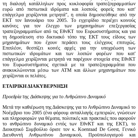
τη διαλογή κατάλληλων προς κυκλοφορία τραπεζογραμματίων
ευρώ από πιστωτικά ιδρύματα και λοιπούς φορείς που κατ'
επάγγελμα χειρίζονται μετρητά", η οποία δημοσιεύθηκε από την
ΕΚΤ τον Ιανουάριο του 2005. Το εγχειρίδιο περιέχει κοινούς
κανόνες για τον έλεγχο των μηχανημάτων επεξεργασίας
τραπεζογραμματίων από τις ΕθνΚΤ του Ευρωσυστήματος και για
τη δημοσίευση στο δικτυακό τόπο της ΕΚΤ τους είδους των
μηχανημάτων που έχουν περάσει τους ελέγχους επιτυχώς.
Επιπλέον, θεσπίζει κοινές αρχές για την υποχρέωση των
πιστωτικών ιδρυμάτων και των λοιπών φορέων που κατ'
επάγγελμα χειρίζονται μετρητά να παρέχουν στοιχεία στις ΕθνΚΤ
του Ευρωσυστήματος σχετικά με τα τραπεζογραμμάτια που
ανακυκλώνονται μέσω των ΑΤΜ και άλλων μηχανημάτων που
χειρίζονται οι πελάτες.
ΕΤΑΙΡΙΚΗ ΔΙΑΚΥΒΕΡΝΗΣΗ
Προεδρία της Διάσκεψης για το Ανθρώπινο Δυναμικό
Μετά την καθιέρωση της Διάσκεψης για το Ανθρώπινο Δυναμικό το
Νοέμβριο του 2005 (ένα φόρουμ ανταλλαγής εμπειριών, γνώσεων
και πληροφοριών για θέματα, πολιτικές και πρακτικές που αφορούν
το ανθρώπινο δυναμικό εντός των ΕθνΚΤ και της ΕΚΤ), το
Διοικητικό Συμβούλιο όρισε τον κ. Koenraad De Geest, Γενικό
Διευθυντή Ανθρωπίνου Δυναμικού, Προϋπολογισμού και