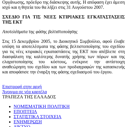
Οργάνωσης, πρόεδρο της διάσκεψης αυτής. Η απόφαση έχει άμεση
ισχύ και η θητεία του θα λήξει στις 31 Αυγούστου 2007.
ΣΧΕΔΙΟ ΓΙΑ ΤΙΣ ΝΕΕΣ ΚΤΙΡΙΑΚΕΣ ΕΓΚΑΤΑΣΤΑΣΕΙΣ
ΤΗΣ ΕΚΤ
Αποτελέσματα της φάσης βελτιστοποίησης
Στις 15 Δεκεμβρίου 2005, το Διοικητικό Συμβούλιο, αφού έλαβε
υπόψη τα αποτελέσματα της φάσης βελτιστοποίησης του σχεδίου
για τις νέες κτιριακές εγκαταστάσεις της ΕΚΤ που απέβλεπε στη
διασφάλιση της καλύτερης δυνατής χρήσης των πόρων και της
ελαχιστοποίησης του κόστους, ενέκρινε την αντίστοιχη
αναθεώρηση του σχεδίου και των προδιαγραφών της κατασκευής
και αποφάσισε την έναρξη της φάσης σχεδιασμού του έργου.
​​
Επιστροφή στην αρχή
Άνοιγμα σε νέα καρτέλα
ΤΡΑΠΕΖΑ ΤΗΣ ΕΛΛΑΔΟΣ
ΝΟΜΙΣΜΑΤΙΚΗ ΠΟΛΙΤΙΚΗ
ΕΠΟΠΤΕΙΑ
ΣΤΑΤΙΣΤΙΚΑ ΣΤΟΙΧΕΙΑ
ΕΝΗΜΕΡΩΣΗ
ΔΙΚΤΥΟ