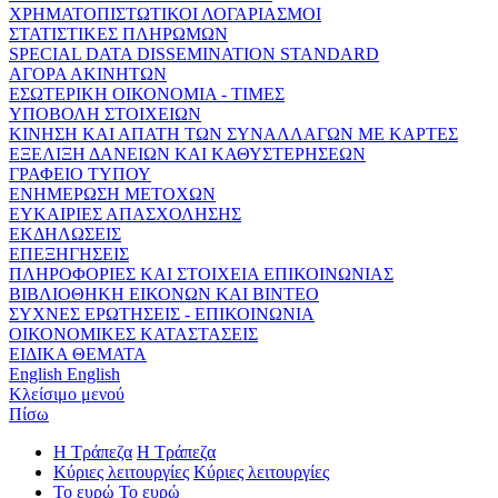
ΧΡΗΜΑΤΟΠΙΣΤΩΤΙΚΟΙ ΛΟΓΑΡΙΑΣΜΟΙ
ΣΤΑΤΙΣΤΙΚΕΣ ΠΛΗΡΩΜΩΝ
SPECIAL DATA DISSEMINATION STANDARD
ΑΓΟΡΑ ΑΚΙΝΗΤΩΝ
ΕΣΩΤΕΡΙΚΗ ΟΙΚΟΝΟΜΙΑ - ΤΙΜΕΣ
ΥΠΟΒΟΛΗ ΣΤΟΙΧΕΙΩΝ
ΚΙΝΗΣΗ ΚΑΙ ΑΠΑΤΗ ΤΩΝ ΣΥΝΑΛΛΑΓΩΝ ΜΕ ΚΑΡΤΕΣ
ΕΞΕΛΙΞΗ ΔΑΝΕΙΩΝ ΚΑΙ ΚΑΘΥΣΤΕΡΗΣΕΩΝ
ΓΡΑΦΕΙΟ ΤΥΠΟΥ
ΕΝΗΜΕΡΩΣΗ ΜΕΤΟΧΩΝ
ΕΥΚΑΙΡΙΕΣ ΑΠΑΣΧΟΛΗΣΗΣ
ΕΚΔΗΛΩΣΕΙΣ
ΕΠΕΞΗΓΗΣΕΙΣ
ΠΛΗΡΟΦΟΡΙΕΣ ΚΑΙ ΣΤΟΙΧΕΙΑ ΕΠΙΚΟΙΝΩΝΙΑΣ
ΒΙΒΛΙΟΘΗΚΗ ΕΙΚΟΝΩΝ ΚΑΙ ΒΙΝΤΕΟ
ΣΥΧΝΕΣ ΕΡΩΤΗΣΕΙΣ - ΕΠΙΚΟΙΝΩΝΙΑ
ΟΙΚΟΝΟΜΙΚΕΣ ΚΑΤΑΣΤΑΣΕΙΣ
ΕΙΔΙΚΑ ΘΕΜΑΤΑ
English
English
Κλείσιμο μενού
Πίσω
Η Τράπεζα
Η Τράπεζα
Κύριες λειτουργίες
Κύριες λειτουργίες
Το ευρώ
Το ευρώ