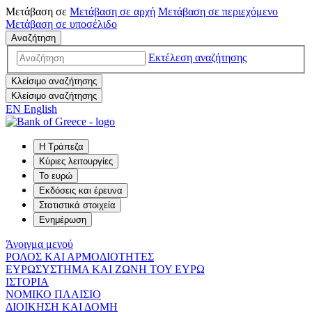
Μετάβαση σε
Μετάβαση σε
αρχή
Μετάβαση σε
περιεχόμενο
Μετάβαση σε
υποσέλιδο
Αναζήτηση
Εκτέλεση αναζήτησης
Κλείσιμο αναζήτησης
Κλείσιμο αναζήτησης
EN
English
Η Τράπεζα
Κύριες λειτουργίες
Το ευρώ
Εκδόσεις και έρευνα
Στατιστικά στοιχεία
Ενημέρωση
Άνοιγμα μενού
ΡΟΛΟΣ ΚΑΙ ΑΡΜΟΔΙΟΤΗΤΕΣ
ΕΥΡΩΣΥΣΤΗΜΑ ΚΑΙ ΖΩΝΗ ΤΟΥ ΕΥΡΩ
ΙΣΤΟΡΙΑ
ΝΟΜΙΚΟ ΠΛΑΙΣΙΟ
ΔΙΟΙΚΗΣΗ ΚΑΙ ΔΟΜΗ