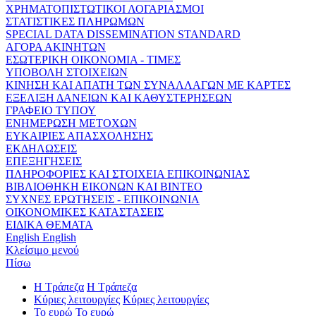
ΧΡΗΜΑΤΟΠΙΣΤΩΤΙΚΟΙ ΛΟΓΑΡΙΑΣΜΟΙ
ΣΤΑΤΙΣΤΙΚΕΣ ΠΛΗΡΩΜΩΝ
SPECIAL DATA DISSEMINATION STANDARD
ΑΓΟΡΑ ΑΚΙΝΗΤΩΝ
ΕΣΩΤΕΡΙΚΗ ΟΙΚΟΝΟΜΙΑ - ΤΙΜΕΣ
ΥΠΟΒΟΛΗ ΣΤΟΙΧΕΙΩΝ
ΚΙΝΗΣΗ ΚΑΙ ΑΠΑΤΗ ΤΩΝ ΣΥΝΑΛΛΑΓΩΝ ΜΕ ΚΑΡΤΕΣ
ΕΞΕΛΙΞΗ ΔΑΝΕΙΩΝ ΚΑΙ ΚΑΘΥΣΤΕΡΗΣΕΩΝ
ΓΡΑΦΕΙΟ ΤΥΠΟΥ
ΕΝΗΜΕΡΩΣΗ ΜΕΤΟΧΩΝ
ΕΥΚΑΙΡΙΕΣ ΑΠΑΣΧΟΛΗΣΗΣ
ΕΚΔΗΛΩΣΕΙΣ
ΕΠΕΞΗΓΗΣΕΙΣ
ΠΛΗΡΟΦΟΡΙΕΣ ΚΑΙ ΣΤΟΙΧΕΙΑ ΕΠΙΚΟΙΝΩΝΙΑΣ
ΒΙΒΛΙΟΘΗΚΗ ΕΙΚΟΝΩΝ ΚΑΙ ΒΙΝΤΕΟ
ΣΥΧΝΕΣ ΕΡΩΤΗΣΕΙΣ - ΕΠΙΚΟΙΝΩΝΙΑ
ΟΙΚΟΝΟΜΙΚΕΣ ΚΑΤΑΣΤΑΣΕΙΣ
ΕΙΔΙΚΑ ΘΕΜΑΤΑ
English
English
Κλείσιμο μενού
Πίσω
Η Τράπεζα
Η Τράπεζα
Κύριες λειτουργίες
Κύριες λειτουργίες
Το ευρώ
Το ευρώ