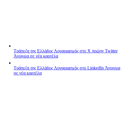
Τράπεζα της Ελλάδος
Λογαριασμός στο X πρώην Twitter
Άνοιγμα σε νέα καρτέλα
Τράπεζα της Ελλάδος
Λογαριασμός στο LinkedIn
Άνοιγμα
σε νέα καρτέλα