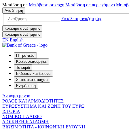
Μετάβαση σε
Μετάβαση σε
αρχή
Μετάβαση σε
περιεχόμενο
Μετάβ
Αναζήτηση
Εκτέλεση αναζήτησης
Κλείσιμο αναζήτησης
Κλείσιμο αναζήτησης
EN
English
Η Τράπεζα
Κύριες λειτουργίες
Το ευρώ
Εκδόσεις και έρευνα
Στατιστικά στοιχεία
Ενημέρωση
Άνοιγμα μενού
ΡΟΛΟΣ ΚΑΙ ΑΡΜΟΔΙΟΤΗΤΕΣ
ΕΥΡΩΣΥΣΤΗΜΑ ΚΑΙ ΖΩΝΗ ΤΟΥ ΕΥΡΩ
ΙΣΤΟΡΙΑ
ΝΟΜΙΚΟ ΠΛΑΙΣΙΟ
ΔΙΟΙΚΗΣΗ ΚΑΙ ΔΟΜΗ
ΒΙΩΣΙΜΟΤΗΤΑ - ΚΟΙΝΩΝΙΚΗ ΕΥΘΥΝΗ