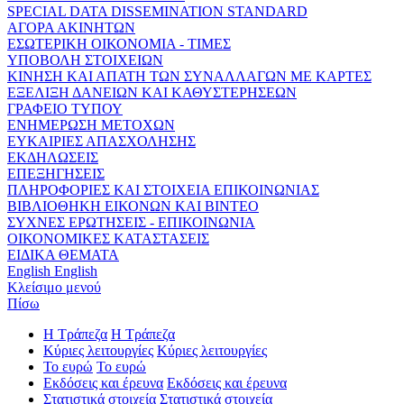
SPECIAL DATA DISSEMINATION STANDARD
ΑΓΟΡΑ ΑΚΙΝΗΤΩΝ
ΕΣΩΤΕΡΙΚΗ ΟΙΚΟΝΟΜΙΑ - ΤΙΜΕΣ
ΥΠΟΒΟΛΗ ΣΤΟΙΧΕΙΩΝ
ΚΙΝΗΣΗ ΚΑΙ ΑΠΑΤΗ ΤΩΝ ΣΥΝΑΛΛΑΓΩΝ ΜΕ ΚΑΡΤΕΣ
ΕΞΕΛΙΞΗ ΔΑΝΕΙΩΝ ΚΑΙ ΚΑΘΥΣΤΕΡΗΣΕΩΝ
ΓΡΑΦΕΙΟ ΤΥΠΟΥ
ΕΝΗΜΕΡΩΣΗ ΜΕΤΟΧΩΝ
ΕΥΚΑΙΡΙΕΣ ΑΠΑΣΧΟΛΗΣΗΣ
ΕΚΔΗΛΩΣΕΙΣ
ΕΠΕΞΗΓΗΣΕΙΣ
ΠΛΗΡΟΦΟΡΙΕΣ ΚΑΙ ΣΤΟΙΧΕΙΑ ΕΠΙΚΟΙΝΩΝΙΑΣ
ΒΙΒΛΙΟΘΗΚΗ ΕΙΚΟΝΩΝ ΚΑΙ ΒΙΝΤΕΟ
ΣΥΧΝΕΣ ΕΡΩΤΗΣΕΙΣ - ΕΠΙΚΟΙΝΩΝΙΑ
ΟΙΚΟΝΟΜΙΚΕΣ ΚΑΤΑΣΤΑΣΕΙΣ
ΕΙΔΙΚΑ ΘΕΜΑΤΑ
English
English
Κλείσιμο μενού
Πίσω
Η Τράπεζα
Η Τράπεζα
Κύριες λειτουργίες
Κύριες λειτουργίες
Το ευρώ
Το ευρώ
Εκδόσεις και έρευνα
Εκδόσεις και έρευνα
Στατιστικά στοιχεία
Στατιστικά στοιχεία