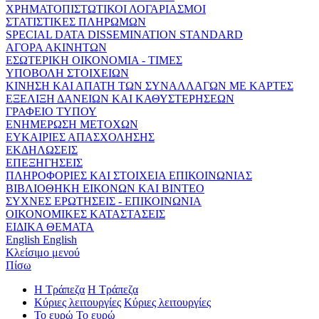
ΧΡΗΜΑΤΟΠΙΣΤΩΤΙΚΟΙ ΛΟΓΑΡΙΑΣΜΟΙ
ΣΤΑΤΙΣΤΙΚΕΣ ΠΛΗΡΩΜΩΝ
SPECIAL DATA DISSEMINATION STANDARD
ΑΓΟΡΑ ΑΚΙΝΗΤΩΝ
ΕΣΩΤΕΡΙΚΗ ΟΙΚΟΝΟΜΙΑ - ΤΙΜΕΣ
ΥΠΟΒΟΛΗ ΣΤΟΙΧΕΙΩΝ
ΚΙΝΗΣΗ ΚΑΙ ΑΠΑΤΗ ΤΩΝ ΣΥΝΑΛΛΑΓΩΝ ΜΕ ΚΑΡΤΕΣ
ΕΞΕΛΙΞΗ ΔΑΝΕΙΩΝ ΚΑΙ ΚΑΘΥΣΤΕΡΗΣΕΩΝ
ΓΡΑΦΕΙΟ ΤΥΠΟΥ
ΕΝΗΜΕΡΩΣΗ ΜΕΤΟΧΩΝ
ΕΥΚΑΙΡΙΕΣ ΑΠΑΣΧΟΛΗΣΗΣ
ΕΚΔΗΛΩΣΕΙΣ
ΕΠΕΞΗΓΗΣΕΙΣ
ΠΛΗΡΟΦΟΡΙΕΣ ΚΑΙ ΣΤΟΙΧΕΙΑ ΕΠΙΚΟΙΝΩΝΙΑΣ
ΒΙΒΛΙΟΘΗΚΗ ΕΙΚΟΝΩΝ ΚΑΙ ΒΙΝΤΕΟ
ΣΥΧΝΕΣ ΕΡΩΤΗΣΕΙΣ - ΕΠΙΚΟΙΝΩΝΙΑ
ΟΙΚΟΝΟΜΙΚΕΣ ΚΑΤΑΣΤΑΣΕΙΣ
ΕΙΔΙΚΑ ΘΕΜΑΤΑ
English
English
Κλείσιμο μενού
Πίσω
Η Τράπεζα
Η Τράπεζα
Κύριες λειτουργίες
Κύριες λειτουργίες
Το ευρώ
Το ευρώ