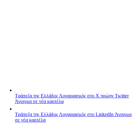
Τράπεζα της Ελλάδος
Λογαριασμός στο X πρώην Twitter
Άνοιγμα σε νέα καρτέλα
Τράπεζα της Ελλάδος
Λογαριασμός στο LinkedIn
Άνοιγμα
σε νέα καρτέλα