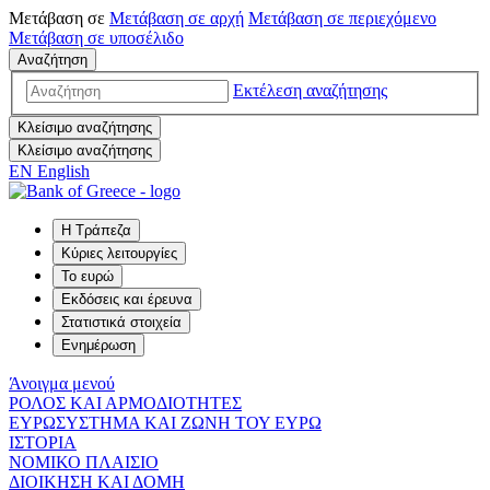
Μετάβαση σε
Μετάβαση σε
αρχή
Μετάβαση σε
περιεχόμενο
Μετάβαση σε
υποσέλιδο
Αναζήτηση
Εκτέλεση αναζήτησης
Κλείσιμο αναζήτησης
Κλείσιμο αναζήτησης
EN
English
Η Τράπεζα
Κύριες λειτουργίες
Το ευρώ
Εκδόσεις και έρευνα
Στατιστικά στοιχεία
Ενημέρωση
Άνοιγμα μενού
ΡΟΛΟΣ ΚΑΙ ΑΡΜΟΔΙΟΤΗΤΕΣ
ΕΥΡΩΣΥΣΤΗΜΑ ΚΑΙ ΖΩΝΗ ΤΟΥ ΕΥΡΩ
ΙΣΤΟΡΙΑ
ΝΟΜΙΚΟ ΠΛΑΙΣΙΟ
ΔΙΟΙΚΗΣΗ ΚΑΙ ΔΟΜΗ