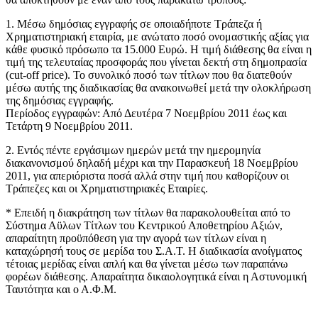
1. Μέσω δημόσιας εγγραφής σε οποιαδήποτε Τράπεζα ή
Χρηματιστηριακή εταιρία, με ανώτατο ποσό ονομαστικής αξίας για
κάθε φυσικό πρόσωπο τα 15.000 Ευρώ. Η τιμή διάθεσης θα είναι η
τιμή της τελευταίας προσφοράς που γίνεται δεκτή στη δημοπρασία
(cut-off price). Το συνολικό ποσό των τίτλων που θα διατεθούν
μέσω αυτής της διαδικασίας θα ανακοινωθεί μετά την ολοκλήρωση
της δημόσιας εγγραφής.
Περίοδος εγγραφών: Από Δευτέρα 7 Νοεμβρίου 2011 έως και
Τετάρτη 9 Νοεμβρίου 2011.
2. Εντός πέντε εργάσιμων ημερών μετά την ημερομηνία
διακανονισμού δηλαδή μέχρι και την Παρασκευή 18 Νοεμβρίου
2011, για απεριόριστα ποσά αλλά στην τιμή που καθορίζουν οι
Τράπεζες και οι Χρηματιστηριακές Εταιρίες.
* Επειδή η διακράτηση των τίτλων θα παρακολουθείται από το
Σύστημα Αϋλων Τίτλων του Κεντρικού Αποθετηρίου Αξιών,
απαραίτητη προϋπόθεση για την αγορά των τίτλων είναι η
καταχώρησή τους σε μερίδα του Σ.Α.Τ. Η διαδικασία ανοίγματος
τέτοιας μερίδας είναι απλή και θα γίνεται μέσω των παραπάνω
φορέων διάθεσης. Απαραίτητα δικαιολογητικά είναι η Αστυνομική
Ταυτότητα και ο Α.Φ.Μ.