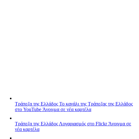
Τράπεζα της Ελλάδος
Το κανάλι της Τράπεζας της Ελλάδος
στο YouTube
Άνοιγμα σε νέα καρτέλα
Τράπεζα της Ελλάδος
Λογαριασμός στο Flickr
Άνοιγμα σε
νέα καρτέλα