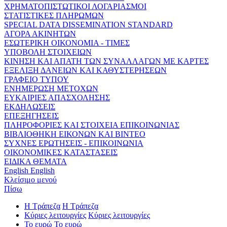
ΧΡΗΜΑΤΟΠΙΣΤΩΤΙΚΟΙ ΛΟΓΑΡΙΑΣΜΟΙ
ΣΤΑΤΙΣΤΙΚΕΣ ΠΛΗΡΩΜΩΝ
SPECIAL DATA DISSEMINATION STANDARD
ΑΓΟΡΑ ΑΚΙΝΗΤΩΝ
ΕΣΩΤΕΡΙΚΗ ΟΙΚΟΝΟΜΙΑ - ΤΙΜΕΣ
ΥΠΟΒΟΛΗ ΣΤΟΙΧΕΙΩΝ
ΚΙΝΗΣΗ ΚΑΙ ΑΠΑΤΗ ΤΩΝ ΣΥΝΑΛΛΑΓΩΝ ΜΕ ΚΑΡΤΕΣ
ΕΞΕΛΙΞΗ ΔΑΝΕΙΩΝ ΚΑΙ ΚΑΘΥΣΤΕΡΗΣΕΩΝ
ΓΡΑΦΕΙΟ ΤΥΠΟΥ
ΕΝΗΜΕΡΩΣΗ ΜΕΤΟΧΩΝ
ΕΥΚΑΙΡΙΕΣ ΑΠΑΣΧΟΛΗΣΗΣ
ΕΚΔΗΛΩΣΕΙΣ
ΕΠΕΞΗΓΗΣΕΙΣ
ΠΛΗΡΟΦΟΡΙΕΣ ΚΑΙ ΣΤΟΙΧΕΙΑ ΕΠΙΚΟΙΝΩΝΙΑΣ
ΒΙΒΛΙΟΘΗΚΗ ΕΙΚΟΝΩΝ ΚΑΙ ΒΙΝΤΕΟ
ΣΥΧΝΕΣ ΕΡΩΤΗΣΕΙΣ - ΕΠΙΚΟΙΝΩΝΙΑ
ΟΙΚΟΝΟΜΙΚΕΣ ΚΑΤΑΣΤΑΣΕΙΣ
ΕΙΔΙΚΑ ΘΕΜΑΤΑ
English
English
Κλείσιμο μενού
Πίσω
Η Τράπεζα
Η Τράπεζα
Κύριες λειτουργίες
Κύριες λειτουργίες
Το ευρώ
Το ευρώ