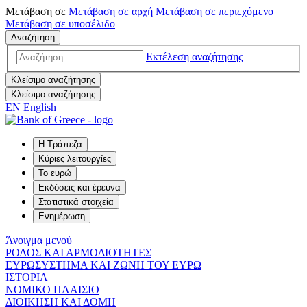
Μετάβαση σε
Μετάβαση σε
αρχή
Μετάβαση σε
περιεχόμενο
Μετάβαση σε
υποσέλιδο
Αναζήτηση
Εκτέλεση αναζήτησης
Κλείσιμο αναζήτησης
Κλείσιμο αναζήτησης
EN
English
Η Τράπεζα
Κύριες λειτουργίες
Το ευρώ
Εκδόσεις και έρευνα
Στατιστικά στοιχεία
Ενημέρωση
Άνοιγμα μενού
ΡΟΛΟΣ ΚΑΙ ΑΡΜΟΔΙΟΤΗΤΕΣ
ΕΥΡΩΣΥΣΤΗΜΑ ΚΑΙ ΖΩΝΗ ΤΟΥ ΕΥΡΩ
ΙΣΤΟΡΙΑ
ΝΟΜΙΚΟ ΠΛΑΙΣΙΟ
ΔΙΟΙΚΗΣΗ ΚΑΙ ΔΟΜΗ