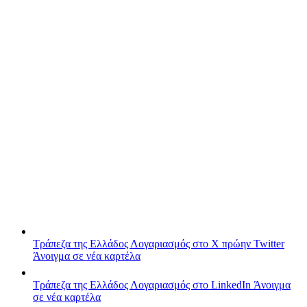
Τράπεζα της Ελλάδος
Λογαριασμός στο X πρώην Twitter
Άνοιγμα σε νέα καρτέλα
Τράπεζα της Ελλάδος
Λογαριασμός στο LinkedIn
Άνοιγμα
σε νέα καρτέλα