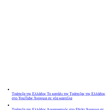
Τράπεζα της Ελλάδος
Το κανάλι της Τράπεζας της Ελλάδος
στο YouTube
Άνοιγμα σε νέα καρτέλα
Τράπεζα της Ελλάδος
Λογαριασμός στο Flickr
Άνοιγμα σε