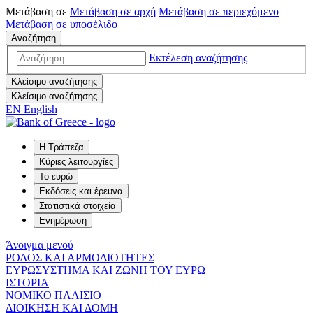
Μετάβαση σε
Μετάβαση σε
αρχή
Μετάβαση σε
περιεχόμενο
Μετάβαση σε
υποσέλιδο
Αναζήτηση
Εκτέλεση αναζήτησης
Κλείσιμο αναζήτησης
Κλείσιμο αναζήτησης
EN
English
Η Τράπεζα
Κύριες λειτουργίες
Το ευρώ
Εκδόσεις και έρευνα
Στατιστικά στοιχεία
Ενημέρωση
Άνοιγμα μενού
ΡΟΛΟΣ ΚΑΙ ΑΡΜΟΔΙΟΤΗΤΕΣ
ΕΥΡΩΣΥΣΤΗΜΑ ΚΑΙ ΖΩΝΗ ΤΟΥ ΕΥΡΩ
ΙΣΤΟΡΙΑ
ΝΟΜΙΚΟ ΠΛΑΙΣΙΟ
ΔΙΟΙΚΗΣΗ ΚΑΙ ΔΟΜΗ