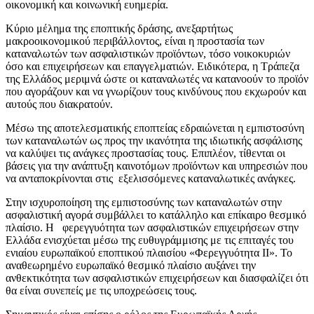
οικονομική και κοινωνική ευημερία.
Κύριο μέλημα της εποπτικής δράσης, ανεξαρτήτως
μακροοικονομικού περιβάλλοντος, είναι η προστασία των
καταναλωτών των ασφαλιστικών προϊόντων, τόσο νοικοκυριών
όσο και επιχειρήσεων και επαγγελματιών. Ειδικότερα, η Τράπεζα
της Ελλάδος μεριμνά ώστε οι καταναλωτές να κατανοούν το προϊόν
που αγοράζουν και να γνωρίζουν τους κινδύνους που εκχωρούν και
αυτούς που διακρατούν.
Μέσω της αποτελεσματικής εποπτείας εδραιώνεται η εμπιστοσύνη
των καταναλωτών ως προς την ικανότητα της ιδιωτικής ασφάλισης
να καλύψει τις ανάγκες προστασίας τους. Επιπλέον, τίθενται οι
βάσεις για την ανάπτυξη καινοτόμων προϊόντων και υπηρεσιών που
να ανταποκρίνονται στις εξελισσόμενες καταναλωτικές ανάγκες.
Στην ισχυροποίηση της εμπιστοσύνης των καταναλωτών στην
ασφαλιστική αγορά συμβάλλει το κατάλληλο και επίκαιρο θεσμικό
πλαίσιο. Η φερεγγυότητα των ασφαλιστικών επιχειρήσεων στην
Ελλάδα ενισχύεται μέσω της ευθυγράμμισης με τις επιταγές του
ενιαίου ευρωπαϊκού εποπτικού πλαισίου «Φερεγγυότητα ΙΙ». Το
αναθεωρημένο ευρωπαϊκό θεσμικό πλαίσιο αυξάνει την
ανθεκτικότητα των ασφαλιστικών επιχειρήσεων και διασφαλίζει ότι
θα είναι συνεπείς με τις υποχρεώσεις τους.