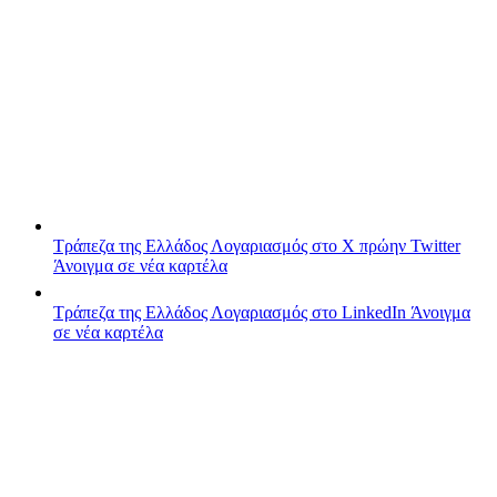
Τράπεζα της Ελλάδος
Λογαριασμός στο X πρώην Twitter
Άνοιγμα σε νέα καρτέλα
Τράπεζα της Ελλάδος
Λογαριασμός στο LinkedIn
Άνοιγμα
σε νέα καρτέλα