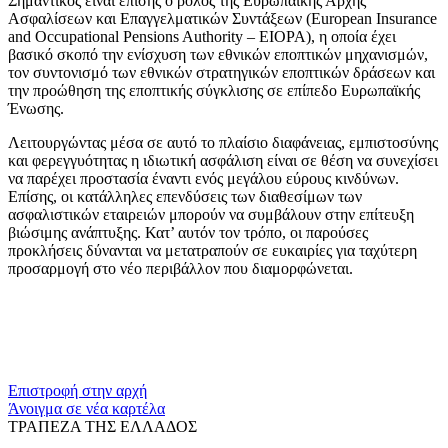
Σημαντικός είναι επίσης ο ρόλος της Ευρωπαϊκής Αρχής
Ασφαλίσεων και Επαγγελματικών Συντάξεων (European Insurance
and Occupational Pensions Authority – EIOPA), η οποία έχει
βασικό σκοπό την ενίσχυση των εθνικών εποπτικών μηχανισμών,
τον συντονισμό των εθνικών στρατηγικών εποπτικών δράσεων και
την προώθηση της εποπτικής σύγκλισης σε επίπεδο Ευρωπαϊκής
Ένωσης.
Λειτουργώντας μέσα σε αυτό το πλαίσιο διαφάνειας, εμπιστοσύνης
και φερεγγυότητας η ιδιωτική ασφάλιση είναι σε θέση να συνεχίσει
να παρέχει προστασία έναντι ενός μεγάλου εύρους κινδύνων.
Επίσης, οι κατάλληλες επενδύσεις των διαθεσίμων των
ασφαλιστικών εταιρειών μπορούν να συμβάλουν στην επίτευξη
βιώσιμης ανάπτυξης. Κατ’ αυτόν τον τρόπο, οι παρούσες
προκλήσεις δύνανται να μετατραπούν σε ευκαιρίες για ταχύτερη
προσαρμογή στο νέο περιβάλλον που διαμορφώνεται.
​​
Επιστροφή στην αρχή
Άνοιγμα σε νέα καρτέλα
ΤΡΑΠΕΖΑ ΤΗΣ ΕΛΛΑΔΟΣ