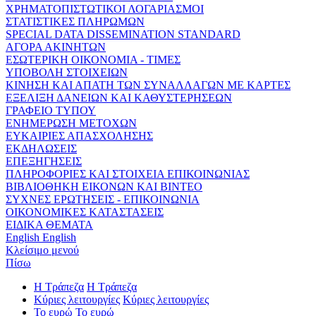
ΧΡΗΜΑΤΟΠΙΣΤΩΤΙΚΟΙ ΛΟΓΑΡΙΑΣΜΟΙ
ΣΤΑΤΙΣΤΙΚΕΣ ΠΛΗΡΩΜΩΝ
SPECIAL DATA DISSEMINATION STANDARD
ΑΓΟΡΑ ΑΚΙΝΗΤΩΝ
ΕΣΩΤΕΡΙΚΗ ΟΙΚΟΝΟΜΙΑ - ΤΙΜΕΣ
ΥΠΟΒΟΛΗ ΣΤΟΙΧΕΙΩΝ
ΚΙΝΗΣΗ ΚΑΙ ΑΠΑΤΗ ΤΩΝ ΣΥΝΑΛΛΑΓΩΝ ΜΕ ΚΑΡΤΕΣ
ΕΞΕΛΙΞΗ ΔΑΝΕΙΩΝ ΚΑΙ ΚΑΘΥΣΤΕΡΗΣΕΩΝ
ΓΡΑΦΕΙΟ ΤΥΠΟΥ
ΕΝΗΜΕΡΩΣΗ ΜΕΤΟΧΩΝ
ΕΥΚΑΙΡΙΕΣ ΑΠΑΣΧΟΛΗΣΗΣ
ΕΚΔΗΛΩΣΕΙΣ
ΕΠΕΞΗΓΗΣΕΙΣ
ΠΛΗΡΟΦΟΡΙΕΣ ΚΑΙ ΣΤΟΙΧΕΙΑ ΕΠΙΚΟΙΝΩΝΙΑΣ
ΒΙΒΛΙΟΘΗΚΗ ΕΙΚΟΝΩΝ ΚΑΙ ΒΙΝΤΕΟ
ΣΥΧΝΕΣ ΕΡΩΤΗΣΕΙΣ - ΕΠΙΚΟΙΝΩΝΙΑ
ΟΙΚΟΝΟΜΙΚΕΣ ΚΑΤΑΣΤΑΣΕΙΣ
ΕΙΔΙΚΑ ΘΕΜΑΤΑ
English
English
Κλείσιμο μενού
Πίσω
Η Τράπεζα
Η Τράπεζα
Κύριες λειτουργίες
Κύριες λειτουργίες
Το ευρώ
Το ευρώ